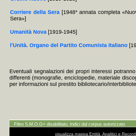
Corriere della Sera
[1948* annata completa «Nuov
Sera»]
Umanità Nova
[1919-1945]
l'Unità. Organo del Partito Comunista Italiano
[19
Eventuali segnalazioni dei propri interessi potranno i
differenti (monografie, enciclopedie, materiale disc
per informazioni sul prestito bibliotecario/interbibliot
Filtro S.M.O.G+ disabilitato. Indici dal corpus autorizzato
visualizza mappa Entità, Analitici e Recor