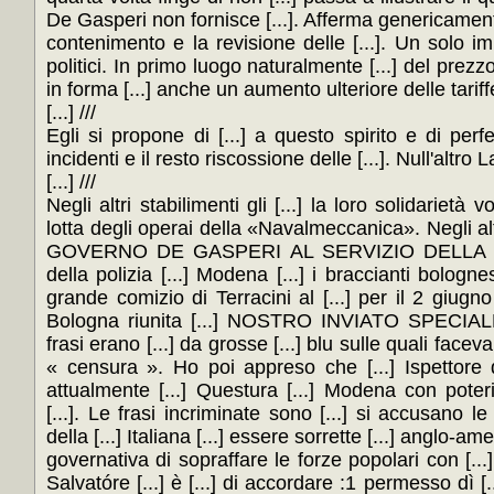
De Gasperi non fornisce [...]. Afferma genericamente
contenimento e la revisione delle [...]. Un solo im
politici. In primo luogo naturalmente [...] del prezz
in forma [...] anche un aumento ulteriore delle tariffe p
[...] ///
Egli si propone di [...] a questo spirito e di perfe
incidenti e il resto riscossione delle [...]. Null'altro La 
[...] ///
Negli altri stabilimenti gli [...] la loro solidarietà 
lotta degli operai della «Navalmeccanica». Negli altri 
GOVERNO DE GASPERI AL SERVIZIO DELLA REA
della polizia [...] Modena [...] i braccianti bolognes
grande comizio di Terracini al [...] per il 2 giugno
Bologna riunita [...] NOSTRO INVIATO SPECIALE
frasi erano [...] da grosse [...] blu sulle quali faceva la
« censura ». Ho poi appreso che [...] Ispettore
attualmente [...] Questura [...] Modena con poter
[...]. Le frasi incriminate sono [...] si accusano le
della [...] Italiana [...] essere sorrette [...] anglo-am
governativa di sopraffare le forze popolari con [...]. 
Salvatóre [...] è [...] di accordare :1 permesso dì [.