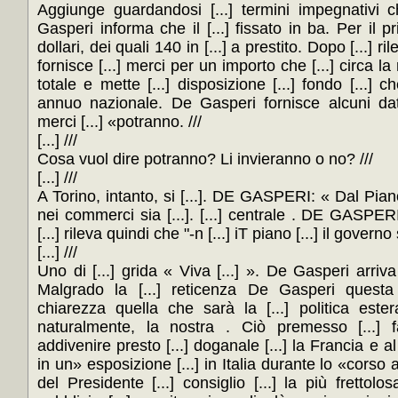
Aggiunge guardandosi [...] termini impegnativi che
Gasperi informa che il [...] fissato in ba. Per il pri
dollari, dei quali 140 in [...] a prestito. Dopo [...] r
fornisce [...] merci per un importo che [...] circa 
totale e mette [...] disposizione [...] fondo [...] 
annuo nazionale. De Gasperi fornisce alcuni dati [
merci [...] «potranno. ///
[...] ///
Cosa vuol dire potranno? Li invieranno o no? ///
[...] ///
A Torino, intanto, si [...]. DE GASPERI: « Dal Piano [
nei commerci sia [...]. [...] centrale . DE GASPERI 
[...] rileva quindi che "-n [...] iT piano [...] il governo
[...] ///
Uno di [...] grida « Viva [...] ». De Gasperi arriva i
Malgrado la [...] reticenza De Gasperi questa v
chiarezza quella che sarà la [...] politica estera
naturalmente, la nostra . Ciò premesso [...] fa
addivenire presto [...] doganale [...] la Francia e al 
in un» esposizione [...] in Italia durante lo «corso a
del Presidente [...] consiglio [...] la più frettolo