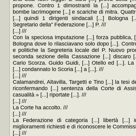
propone. Contro 1 dimostranti la [...] accompa
bombe lacrimogene [...] e scariche di mitra. Quattro 
[...] quindi 1 dirigenti sindacali [...] Bologna 
Segretario della" Federazione [...] P. ///
[...] ///
Con la speciosa Imputazione [...] forza pubblica, [.
Bologna dove lo rilasciavano solo dopo [...]. Contro 
e politiche la Segreteria locale del P. Nuovo proc
seconda sezione della Cassazione [...] discaro [..
Cario Scorza. Guido Guidi, [...] Otello ed [...]. La 
[...] condannato lo Scoria [...] a [...]. ///
[...] ///
Calamandrei, Altavilla, Targetti e Tino [...] la tesi 
riconfermando [...] sentenza della Corte di Assis
casualità » [...] riportate [...]. ///
[...] ///
La Corte ha accolto. ///
[...] ///
La Federazione di categoria [...] libertà [...] in
miglioramenti richiesti e di riconoscere le Commissio
[...] ///