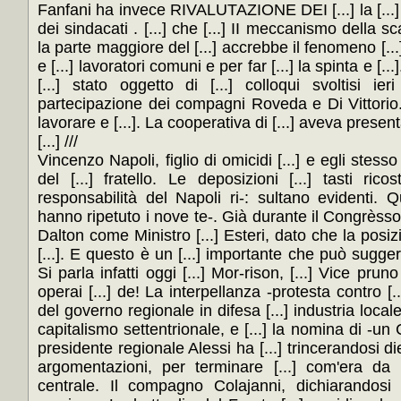
Fanfani ha invece RIVALUTAZIONE DEI [...] la [...] e 
dei sindacati . [...] che [...] II meccanismo della sc
la parte maggiore del [...] accrebbe il fenomeno [...]
e [...] lavoratori comuni e per far [...] la spinta e [..
[...] stato oggetto di [...] colloqui svoltisi ieri 
partecipazione dei compagni Roveda e Di Vittorio. 
lavorare e [...]. La cooperativa di [...] aveva presentat
[...] ///
Vincenzo Napoli, figlio di omicidi [...] e egli stesso 
del [...] fratello. Le deposizioni [...] tasti rico
responsabilità del Napoli ri-: sultano evidenti. Q
hanno ripetuto i nove te-. Già durante il Congrèsso [.
Dalton come Ministro [...] Esteri, dato che la posizi
[...]. E questo è un [...] importante che può suggerir
Si parla infatti oggi [...] Mor-rison, [...] Vice pruno [
operai [...] de! La interpellanza -protesta contro [..
del governo regionale in difesa [...] industria loca
capitalismo settentrionale, e [...] la nomina di -un
presidente regionale Alessi ha [...] trincerandosi d
argomentazioni, per terminare [...] com'era da 
centrale. Il compagno Colajanni, dichiarandosi [.