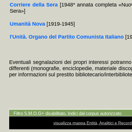
Corriere della Sera
[1948* annata completa «Nuov
Sera»]
Umanità Nova
[1919-1945]
l'Unità. Organo del Partito Comunista Italiano
[19
Eventuali segnalazioni dei propri interessi potranno i
differenti (monografie, enciclopedie, materiale disc
per informazioni sul prestito bibliotecario/interbibliot
Filtro S.M.O.G+ disabilitato. Indici dal corpus autorizzato
visualizza mappa Entità, Analitici e Recor