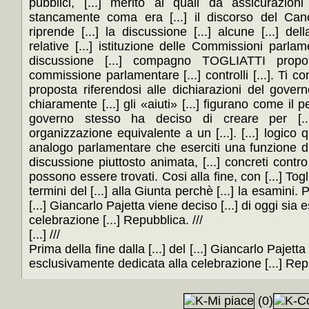
pubblici, [...] merito ai quali dà assicurazioni
stancamente coma era [...] il discorso del Canc
riprende [...] la discussione [...] alcune [...] d
relative [...] istituzione delle Commissioni parla
discussione [...] compagno TOGLIATTI propo
commissione parlamentare [...] controlli [...]. Ti com
proposta riferendosi alle dichiarazioni del govern
chiaramente [...] gli «aiuti» [...] figurano come il p
governo stesso ha deciso di creare per [...]
organizzazione equivalente a un [...]. [...] logico q
analogo parlamentare che eserciti una funzione d
discussione piuttosto animata, [...] concreti contro la
possono essere trovati. Cosi alla fine, con [...] Togli
termini del [...] alla Giunta perchè [...] la esamini. P
[...] Giancarlo Pajetta viene deciso [...] di oggi sia
celebrazione [...] Repubblica. ///
[...] ///
Prima della fine dalla [...] del [...] Giancarlo Pajetta
esclusivamente dedicata alla celebrazione [...] Rep
(0)