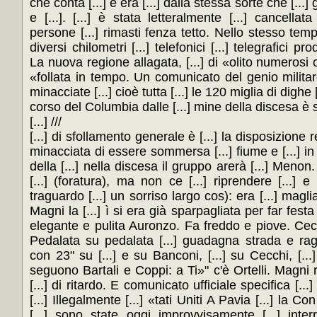
che conta [...] è era [...] dalla stessa sorte che [...] g
e [...]. [...] è stata letteralmente [...] cancella
persone [...] rimasti fenza tetto. Nello stesso temp
diversi chilometri [...] telefonici [...] telegrafici p
La nuova regione allagata, [...] di «olito numerosi cam
«follata in tempo. Un comunicato del genio militare [
minacciate [...] cioè tutta [...] le 120 miglia di dighe [.
corso del Columbia dalle [...] mine della discesa è sali
[...] ///
[...] di sfollamento generale è [...] la disposizione rel
minacciata di essere sommersa [...] fiume e [...] in [
della [...] nella discesa il gruppo arerà [...] Menon.
[...] (foratura), ma non ce [...] riprendere [...] e
traguardo [...] un sorriso largo cos): era [...] mag
Magni la [...] ì si era già sparpagliata per far festa [
elegante e pulita Auronzo. Fa freddo e piove. Cecch
Pedalata su pedalata [...] guadagna strada e ra
con 23" su [...] e su Banconi, [...] su Cecchi, [...
seguono Bartali e Coppi: a Ti»" c'è Ortelli. Mag
[...] di ritardo. E comunicato ufficiale specifica [...
[...] Illegalmente [...] «tati Uniti A Pavia [...] la Con
[...] sono state oggi improvvisamente [...] interr