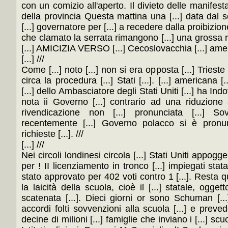
con un comizio all'aperto. Il divieto delle manifestaz
della provincia Questa mattina una [...] data dal se
[...] governatore per [...] a recedere dalla proibizione,
che clamato la serrata rimangono [...] una grossa 
[...] AMICIZIA VERSO [...] Cecoslovacchia [...] americ
[...] ///
Come [...] noto [...] non si era opposta [...] Trieste 
circa la procedura [...] Stati [...]. [...] americana [..
[...] dello Ambasciatore degli Stati Uniti [...] ha Ind
nota ii Governo [...] contrario ad una riduzione
rivendicazione non [...] pronunciata [...] So
recentemente [...] Governo polacco si è pronun
richieste [...]. ///
[...] ///
Nei circoli londinesi circola [...] Stati Uniti appogge
per ! II licenziamento in tronco [...] impiegati statal
stato approvato per 402 voti contro 1 [...]. Resta q
la laicità della scuola, cioè il [...] statale, ogge
scatenata [...]. Dieci giorni or sono Schuman [.
accordi folti sovvenzioni alla scuola [...] e preved
decine di milioni [...] famiglie che inviano i [...] scu