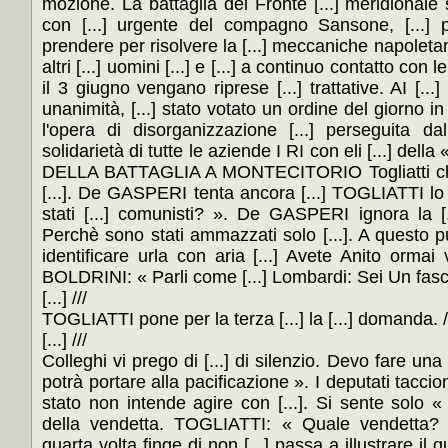
mozione. La battaglia del Fronte [...] meridionale 
con [...] urgente del compagno Sansone, [...] 
prendere per risolvere la [...] meccaniche napoletane.
altri [...] uomini [...] e [...] a continuo contatto con l
il 3 giugno vengano riprese [...] trattative. AI [...]
unanimità, [...] stato votato un ordine del giorno in 
l'opera di disorganizzazione [...] perseguita dal
solidarietà di tutte le aziende I RI con eli [...] del
DELLA BATTAGLIA A MONTECITORIO Togliatti chied
[...]. De GASPERI tenta ancora [...] TOGLIATTI l
stati [...] comunisti? ». De GASPERI ignora la [
Perchè sono stati ammazzati solo [...]. A questo pun
identificare urla con aria [...] Avete Anito ormai v
BOLDRINI: « Parli come [...] Lombardi: Sei Un fasci
[...] ///
TOGLIATTI pone per la terza [...] la [...] domanda. /
[...] ///
Colleghi vi prego di [...] di silenzio. Devo fare una 
potrà portare alla pacificazione ». I deputati tacc
stato non intende agire con [...]. Si sente solo « 
della vendetta. TOGLIATTI: « Quale vendetta?
quarta volta finge di non [...] passa a illustrare il q