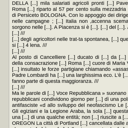
DELLA [...] mila salariati agricoli pronti [...] Pav
Roma [...] riparto al 57 per cento sulla mezzadria
di Persiceto BOLOGNA. Con lo appoggio dei dirigenti
nelle campagne ; [...] Italia non ,accenna scemare 
sorgono nelle [...]. A Piacenza si è [...]. [...] del [...]. /
[...] ///
[...] degli agricoltori nelle trat-ta spontanea, [...] que
si [...] 4 lena. ///
[...] ///
Al posto di Cancelliere [...] ducato di [...] da [...]
della consacrazione [...] Roma [...] cuore di Maria
[...] insultato le forze partigiane chiamando «assassi
Padre Lombardi ha [...] una larghissima eco. L'è [...]
fanno parte di questa maggioranza. ///
[...] ///
Ma le parole di [...] Voce Repubblicana » suonano p
repubblicani condividono giorno per [...] dì una polit
antifasciste «d allo sviluppo del neofascismo Le [...]
Gli egiziani e la Legione Araba, la sola [...] questa
una [...] di una qualche entità; non [...] riuscite a 
OREGON La città di Portland [...] cancellata dall