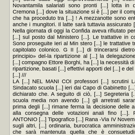
Novantamila salariati sono pronti [...] lotta in
Cremona [...] dove la situazione si è [...] per il com
che ha proceduto tra [...] ! A mezzanotte sono entrat
anche i mungitori. Il latte sarà tuttavia assicurato [
Nella giornata di oggi la Confida aveva rifiutato per
[...] sul posto dal Ministero [...]. Le trattative in 
Sono proseguite Ieri al Min stero [...] le trattative tra 
capitolato colonico. G II [...] di trincerarsi dietr
principio» del-la ripartizione al [...] la delegazio
[...] compagno Ettore Borghi, ha [...] la necessità di [.
ripartizione, basati [...] effettivi apporti del [...] e d
[...] ///
LA [...] NEL MANI COI professori [...] scrutini 
Sindacato scuola [...] ieri dai Capo di Gabinetto [...
dichiarato che. A seguito di ciò, [...] Segreteria [
scuola media non avendo [...] gli arretrati saran
prima degli [...] rimane ferma la decisione delle 
alla consegna delle votazioni anali fino [...]. P
ANTONIO [...] Tipografico [...] Rana -Via IV Novem
sugli altri, [...] ordinaria, burocratica amministrazi
che sarà mantenuta quella che è consuetudine 