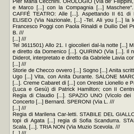
Pier Maria Cecchini. OROLOGIO (Via de' Filippini, [..
e Marco [...] con la Compagnia [...] Maschere"
CAFFÉ TEATRO: Alle [...]. Aspettando II 61 d
ELISEO (Via Nazionale, [...] -Tel. Ali you [...] la lo
Francesco Poggi con Paola Rinaldi e Duilio Del
B. ///
[...] ///
Tel 3611501) Allo 21. I giocolieri dal-la notte [...] M
e diretto da Domenico [...]. QUIRINO (Via [...]. Il 
Diderot, interpretato e diretto da Gabriele Lavia con
[...] ///
Storie de Checco ovvero [...] Sogno [...] Anita scritt
Ugo [...] Vita, con Anita Durante. SALONE MAR
[...]. Creme Cabaret di [...] con Oreste Lionello e Pa
(Luca e Gesù) di Patrick Hamilton; con II Centr
Regia di Claudio [...]. SPAZIO UNO (Vicolo dei 
Concerto [...] Bernard. SPERONI (Via L. ///
[...] ///
Regia di Marilena Car-letti. STABILE DEL GIALLO
topi di Agata [...] regia di Sofia Scandurra. 
Scala, [...]. TRIA NON (Via Muzio Scevola. ///
[...] ///