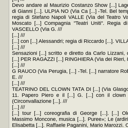
Devo andare al Maurizio Costanzo Show [...] La
di Gianni [...]. ULPIA NO (Via Ca [...] -Tel. Bel temp
regia di Stefano Napoli VALLE (Via del Teatro Vall
Moscato [...] Compagnia "Teatri Uniti". Regia di
VASCELLO (Via G. ///
[...] ///
[...] con [...] Alessandri; regia di Riccardo [...]. VIL
[...] ///
Sensazioni [...] scritto e diretto da Carlo Lizzani
[...] PER RAGAZZI [...] RINGHIERA (Via dei Rieri, 81 -
[...] ///
G RAUCO (Via Perugia, [...] -Tel. [...] narratore Ro
E. ///
[...] ///
TEATRINO DEL CLOWN TATA DI [...] (Via Glasgow,
11. Papero Piero e il [...] G. [...] con il c
(Circonvallazione [...]. ///
[...] ///
[...] tour [...] coreografia di George [...]. [...] 
Massimo Moncone, musica [...]. Puree»; Le (ardiri [.
Elisabetta [...]. Raffaele Paganini, Mario Marozzi. Co