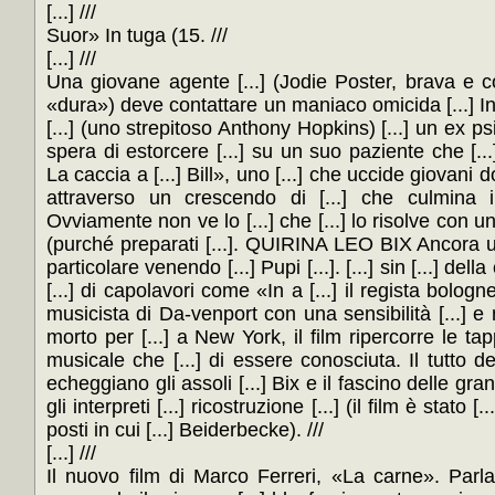
[...] ///
Suor» In tuga (15. ///
[...] ///
Una giovane agente [...] (Jodie Poster, brava e co
«dura») deve contattare un maniaco omicida [...] I
[...] (uno strepitoso Anthony Hopkins) [...] un ex psich
spera di estorcere [...] su un suo paziente che [...] e
La caccia a [...] Bill», uno [...] che uccide giovani d
attraverso un crescendo di [...] che culmina 
Ovviamente non ve lo [...] che [...] lo risolve con 
(purché preparati [...]. QUIRINA LEO BIX Ancora un
particolare venendo [...] Pupi [...]. [...] sin [...] de
[...] di capolavori come «In a [...] il regista bologne
musicista di Da-venport con una sensibilità [...] e mal
morto per [...] a New York, il film ripercorre le ta
musicale che [...] di essere conosciuta. Il tutto de
echeggiano gli assoli [...] Bix e il fascino delle gra
gli interpreti [...] ricostruzione [...] (il film è stato
posti in cui [...] Beiderbecke). ///
[...] ///
Il nuovo film di Marco Ferreri, «La carne». Parla 