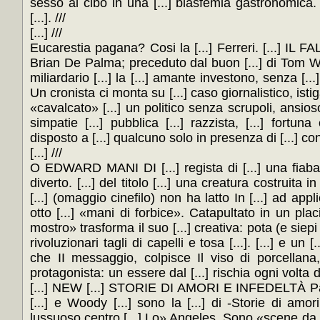
sesso al cibo in una [...] blasfemia gastronomic
[...]. ///
[...] ///
Eucarestia pagana? Cosi la [...] Ferreri. [...] IL F
Brian De Palma; preceduto dal buon [...] di Tom W
miliardario [...] la [...] amante investono, senza [..
Un cronista ci monta su [...] caso giornalistico, is
«cavalcato» [...] un politico senza scrupoli, ansioso 
simpatie [...] pubblica [...] razzista, [...] fortun
disposto a [...] qualcuno solo in presenza di [...] con
[...] ///
O EDWARD MANI DI [...] regista di [...] una fiab
diverto. [...] del titolo [...] una creatura costruita i
[...] (omaggio cinefilo) non ha latto In [...] ad appl
otto [...] «mani di forbice». Catapultato in un placi
mostro» trasforma il suo [...] creativa: pota (e siepi 
rivoluzionari tagli di capelli e tosa [...]. [...] e un [
che II messaggio, colpisce Il viso di porcellana, 
protagonista: un essere dal [...] rischia ogni volta di
[...] NEW [...] STORIE DI AMORI E INFEDELTÀ Paul [
[...] e Woody [...] sono la [...] di -Storie di amor
lussuoso centro [...] Lo» Angeles. Sono «scene da u