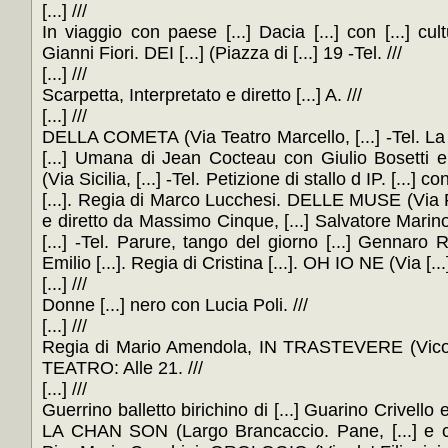
[...] ///
In viaggio con paese [...] Dacia [...] con [...] cul
Gianni Fiori. DEI [...] (Piazza di [...] 19 -Tel. ///
[...] ///
Scarpetta, Interpretato e diretto [...] A. ///
[...] ///
DELLA COMETA (Via Teatro Marcello, [...] -Tel. La 
[...] Umana di Jean Cocteau con Giulio Bosetti e
(Via Sicilia, [...] -Tel. Petizione di stallo d IP. [...] 
[...]. Regia di Marco Lucchesi. DELLE MUSE (Via Forl
e diretto da Massimo Cinque, [...] Salvatore Marin
[...] -Tel. Parure, tango del giorno [...] Gennaro 
Emilio [...]. Regia di Cristina [...]. OH IO NE (Via [...
[...] ///
Donne [...] nero con Lucia Poli. ///
[...] ///
Regia di Mario Amendola, IN TRASTEVERE (Vicolo
TEATRO: Alle 21. ///
[...] ///
Guerrino balletto birichino di [...] Guarino Crivello e 
LA CHAN SON (Largo Brancaccio. Pane, [...] e cab