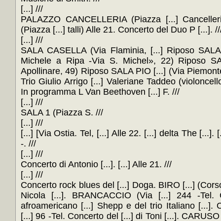
[...] ///
PALAZZO CANCELLERIA (Piazza [...] Cancelle
(Piazza [...] talli) Alle 21. Concerto del Duo P [...]. //
[...] ///
SALA CASELLA (Via Flaminia, [...] Riposo SAL
Michele a Ripa -Via S. Michel», 22) Riposo 
Apollinare, 49) Riposo SALA PIO [...] (Via Piemont
Trio Giulio Arrigo [...] Valeriane Taddeo (violoncello
In programma L Van Beethoven [...] F. ///
[...] ///
SALA 1 (Piazza S. ///
[...] ///
[...] [Via Ostia. Tel, [...] Alle 22. [...] delta The [...]
-. ///
[...] ///
Concerto di Antonio [...]. [...] Alle 21. ///
[...] ///
Concerto rock blues del [...] Doga. BIRO [...] (Cors
Nicola [...]. BRANCACCIO (Via [...] 244 -Tel. 
afroamericano [...] Shepp e del trio Italiano [..
[...] 96 -Tel. Concerto del [...] di Toni [...]. CARUSO