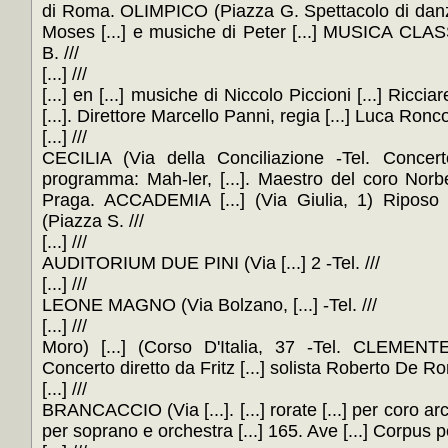
di Roma. OLIMPICO (Piazza G. Spettacolo di danza
Moses [...] e musiche di Peter [...] MUSICA CLAS
B. ///
[...] ///
[...] en [...] musiche di Niccolo Piccioni [...] Riccia
[...]. Direttore Marcello Panni, regia [...] Luca Roncon
[...] ///
CECILIA (Via della Conciliazione -Tel. Concerto
programma: Mah-ler, [...]. Maestro del coro Norb
Praga. ACCADEMIA [...] (Via Giulia, 1) Rip
(Piazza S. ///
[...] ///
AUDITORIUM DUE PINI (Via [...] 2 -Tel. ///
[...] ///
LEONE MAGNO (Via Bolzano, [...] -Tel. ///
[...] ///
Moro) [...] (Corso D'Italia, 37 -Tel. CLEMENTE
Concerto diretto da Fritz [...] solista Roberto De Roma
[...] ///
BRANCACCIO (Via [...]. [...] rorate [...] per coro arch
per soprano e orchestra [...] 165. Ave [...] Corpus per