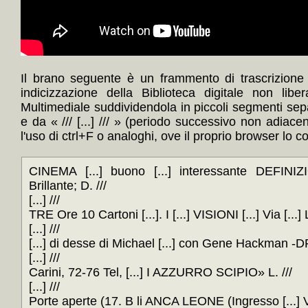
Il brano seguente è un frammento di trascrizione
indicizzazione della Biblioteca digitale non lib
Multimediale suddividendola in piccoli segmenti sep
e da « /// [...] /// » (periodo successivo non adiace
l'uso di ctrl+F o analoghi, ove il proprio browser lo c
CINEMA [...] buono [...] interessante DEFINIZI
Brillante; D. ///
[...] ///
TRE Ore 10 Cartoni [...]. I [...] VISIONI [...] Via [...] L
[...] ///
[...] di desse di Michael [...] con Gene Hackman -DR [
[...] ///
Carini, 72-76 Tel, [...] I AZZURRO SCIPIO» L. ///
[...] ///
Porte aperte (17. B li ANCA LEONE (Ingresso [...] Via 