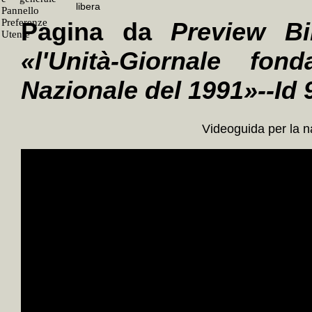
Pagina da
Preview Bi
«l'Unità-Giornale fo
Nazionale del 1991»--Id
Videoguida per la 