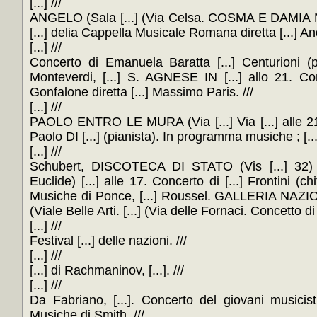
[...] ///
ANGELO (Sala [...] (Via Celsa. COSMA E DAMIA NO(Vi
[...] delia Cappella Musicale Romana diretta [...] An
[...] ///
Concerto di Emanuela Baratta [...] Centurioni (pi
Monteverdi, [...] S. AGNESE IN [...] allo 21. Co
Gonfalone diretta [...] Massimo Paris. ///
[...] ///
PAOLO ENTRO LE MURA (Via [...] Via [...] alle 21 
Paolo DI [...] (pianista). In programma musiche ; [...]
[...] ///
Schubert, DISCOTECA DI STATO (Vis [...] 32
Euclide) [...] alle 17. Concerto di [...] Frontini (chi
Musiche di Ponce, [...] Roussel. GALLERIA 
(Viale Belle Arti. [...] (Via delle Fornaci. Concetto di 
[...] ///
Festival [...] delle nazioni. ///
[...] ///
[...] di Rachmaninov, [...]. ///
[...] ///
Da Fabriano, [...]. Concerto del giovani musicisti
Musiche di Smith. ///