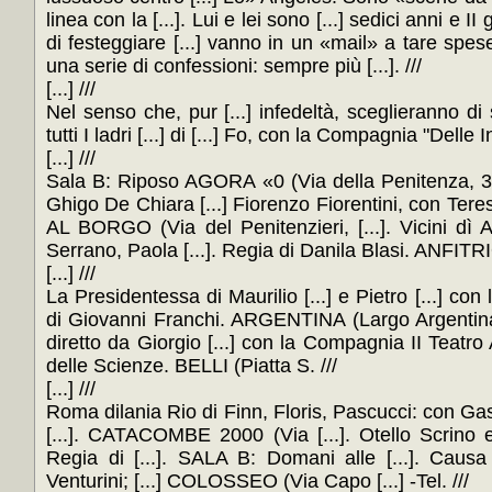
linea con la [...]. Lui e lei sono [...] sedici anni e I
di festeggiare [...] vanno in un «mail» a tare spese. 
una serie di confessioni: sempre più [...]. ///
[...] ///
Nel senso che, pur [...] infedeltà, sceglieranno di
tutti I ladri [...] di [...] Fo, con la Compagnia "Delle In
[...] ///
Sala B: Riposo AGORA «0 (Via della Penitenza, 33 
Ghigo De Chiara [...] Fiorenzo Fiorentini, con Teres
AL BORGO (Via del Penitenzieri, [...]. Vicini dì A
Serrano, Paola [...]. Regia di Danila Blasi. ANFITRI
[...] ///
La Presidentessa di Maurilio [...] e Pietro [...] con 
di Giovanni Franchi. ARGENTINA (Largo Argentina, 
diretto da Giorgio [...] con la Compagnia II Teatr
delle Scienze. BELLI (Piatta S. ///
[...] ///
Roma dilania Rio di Finn, Floris, Pascucci: con Ga
[...]. CATACOMBE 2000 (Via [...]. Otello Scrino ed 
Regia di [...]. SALA B: Domani alle [...]. Causa
Venturini; [...] COLOSSEO (Via Capo [...] -Tel. ///