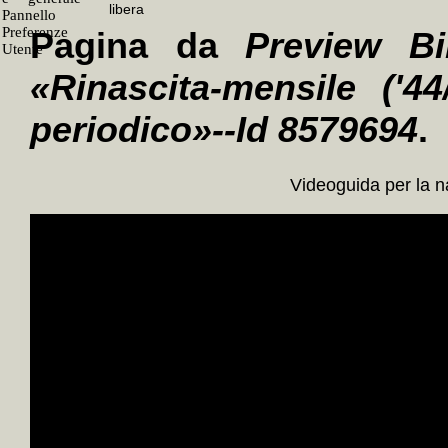
Pagina da
Preview Bi
«Rinascita-mensile ('4
periodico»--Id 8579694
.
Videoguida per la 