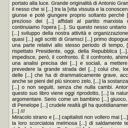
portato alla luce. Grande originalità di Antonio Grams
il nesso che si [...] tra la [vita vissuta e la conosce
giunse e potè giungere proprio soltanto perchè [..
prezioso dei [...] affidati al partito marxista 
continuiamo l'opera [...]. Su questo nesso unitario [
[...] sviluppo della nostra attività e organizzazione 
quasi [...] agli scritti di Gramsci [...] primo dopogue
una parte relativi allo stesso periodo di tempo, [
rispettato Presidente, oggi, della Repubblica [...].
impedisce, però, il confronto. È il confronto, ahim
una analisi precisa dei [...] e sociali, a mettere
prevedere la grande strada del [...] colui che, lont
delle [...] che ha di drammaticamente grave, acc
anche se pieni del più sincero zelo, [...] la sostan
[...] o non seguiti, senza che nulla cambi. Anton
questo suo libro viene oggi riprodotto, [...] la nat
argomentare. Serio come un bambino [...] giuoco, h
di Penelope [...] crudele realtà gli ha quotidianament
[...] ///
Miracolo strano e [...] capitalisti non vollero mai [..
la loro scorciatoia melmosa [...] di saldamente t