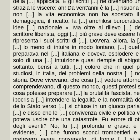
della [...] applicata. E gli scritti [...] ne diventan
strazia le viscere: ah! Da vent'anni è la [...] risuona d
non [...] la vita economica non ha spostato il [
demagogica, il ricatto, la [...] anchilosi burocra
idee [...] nazionale ». Ma oltre al rilievo [...] 
scrittore liberista, oggi [...] più grave deve essere fa
ripresenta i suoi scritti di [...]. Dov'era, allora, la
[...] lo meno di intuire in modo lontano, [...] q
preparava nel [...] italiana e doveva esplodere e 
solo di una [...] intuizione quasi riempie di sbigot
soltanto, bensì a tutti, [...] coloro che in quel 
studiosi, in Italia, dei problemi della nostra [...] n
storia. Dove vivevano, che cosa [...] vedere attorno
comprendevano, di questo mondo, questi pretesi stu
cosa potesse preparare [...] la brutalità fascista, n
ipocrisia [...] intendere la legalità e la normalità de
dello Stato verso [...] si chiuse in un giuoco parl
[...] e disse che le [...] convivenza civile e politica 
poteva uscire che una catastrofe. Fu errore di otti
degli eventi? No, fu [...] profonda e grave, e [
evidente, [...] che furono sconci trombettieri e f
pretesero avere conservato, di fronte [...] si s