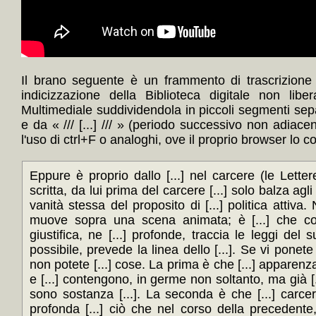
Il brano seguente è un frammento di trascrizione
indicizzazione della Biblioteca digitale non lib
Multimediale suddividendola in piccoli segmenti sep
e da « /// [...] /// » (periodo successivo non adiace
l'uso di ctrl+F o analoghi, ove il proprio browser lo c
Eppure è proprio dallo [...] nel carcere (le Letter
scritta, da lui prima del carcere [...] solo balza agli
vanità stessa del proposito di [...] politica attiva. 
muove sopra una scena animata; è [...] che c
giustifica, ne [...] profonde, traccia le leggi del 
possibile, prevede la linea dello [...]. Se vi ponete 
non potete [...] cose. La prima è che [...] apparenz
e [...] contengono, in germe non soltanto, ma già [.
sono sostanza [...]. La seconda è che [...] carce
profonda [...] ciò che nel corso della precedente,