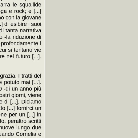
narra le squallide
ga e rock; e [...]
iamo con la giovane
] di esibire i suoi
 di tanta narrativa
io -la riduzione di
iù profondamente i
 cui si tentano vie
 nel futuro [...].
azia. I tratti del
 potuto mai [...].
50 -di un anno più
ostri giorni, viene
e di [...]. Diciamo
o [...] fornirci un
one per un [...] in
, peraltro scritti
si muove lungo due
-quando Cornelia e