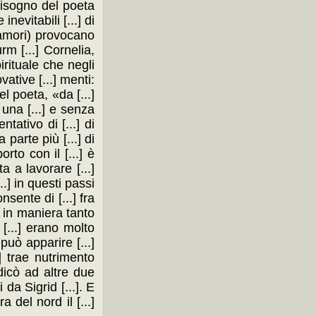
 bisogno del poeta
inevitabili [...] di
i amori) provocano
rm [...] Cornelia,
pirituale che negli
vative [...] menti:
el poeta, «da [...]
n una [...] e senza
tativo di [...] di
 parte più [...] di
rto con il [...] è
a a lavorare [...]
.] in questi passi
nsente di [...] fra
re in maniera tanto
 [...] erano molto
 può apparire [...]
.] trae nutrimento
dicò ad altre due
 da Sigrid [...]. E
a del nord il [...]