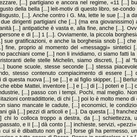
zzare, [...] partigiano e ancora nel regime, «11 [...] 
Il gusto della bella [...] leit-motiv di questo libro, se-condo 
isgusto, [...]. Anche contro i G. Ma, lette le sue [...] a d
ai due dirigenti partigiani che [...] (ma era giovanissim
ità [...] antipatiche è vasta e, alla fine, anche [...]. Ovv
di persone e di [...] 1 [...]. Ovviamente, la piccola borghes
.] sue gratificazioni, e anche la borghesia snob [...] ch
.] fine, proprio al momento del «messaggi» sintetici [...
mo pacchiani come [...] non li invidiamo, ci siamo fatti la 
ristoranti delle stelle Michelin, siamo discreti, [...] al "
...] buone scuole, stesse seconde [...] stessa piacevole 
ndo, stesso contenuto compiacimento di essere [...] 
questa nuova [...] se [...] e al figlio skipper, [...] Berlu
e ebbe Mattei, inventore [...] e [...] di [...] poteri e [...]
ndustrie, [...] passo con i tempi. Pochi, mal meglio. Non 
itazioni contraddittorie, di chi [...] poi lo è molto meno di 
on siano mancate le cadute, [...] economici, le condizioni
già [...] pezzi di articoli e [...]. Da questa [...] franchezz
] chi lo colloca troppo a destra, da [...] schiettezza, u
sato, e II [...] dà conto [...] inchieste, servizi, «pezzi» 
cui si è dibattuto non gli [...] forse gli ha permesso, un