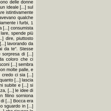
buono delle donne
un Ideale [...] sul
are istintivamente
o) avevano qualche
iamente i furbi, 1
ia [...] consumista
e lare, spende più
] dire, piuttosto
[...] lavorando da
fai da te". Stesse
sorpresa di [...]
da coloro che ci
sconi [...] sembra
 con molte palle, e
credo ci sia [...]
quanto [...] lascia
 subite e [...] si
a, [...] le idee di
n filino sorniona
di [...] Bocca era
o sguardo in [...]