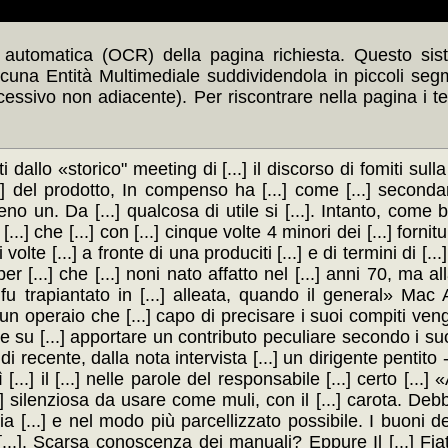
automatica (OCR) della pagina richiesta. Questo siste
scuna Entità Multimediale suddividendola in piccoli seg
ccessivo non adiacente). Per riscontrare nella pagina i t
i dallo «storico" meeting di [...] il discorso di fomiti sulla 
[...] del prodotto, In compenso ha [...] come [...] secondar
meno un. Da [...] qualcosa di utile si [...]. Intanto, come b
..] che [...] con [...] cinque volte 4 minori dei [...] fornitu
ci volte [...] a fronte di una produciti [...] e di termini di [.
er [...] che [...] noni nato affatto nel [...] anni 70, ma al
che fu trapiantato in [...] alleata, quando il general» Ma
 operaio che [...] capo di precisare i suoi compiti venga [
su [...] apportare un contributo peculiare secondo i suoi
, di recente, dalla nota intervista [...] un dirigente penti
 [...] il [...] nelle parole del responsabile [...] certo [...]
..] silenziosa da usare come muli, con il [...] carota. D
a [...] e nel modo più parcellizzato possibile. I buoni d
[...]. Scarsa conoscenza dei manuali? Eppure Il [...] Fia