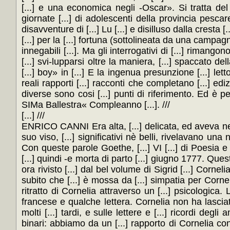
[...] e una economica negli -Oscar». Si tratta del l
giornate [...] di adolescenti della provincia pesca
disavventure di [...] Lu [...] e disilluso dalla cresta 
[...] per la [...] fortuna (sottolineata da una campagn
innegabili [...]. Ma gli interrogativi di [...] rimango
[...] svi-lupparsi oltre la maniera, [...] spaccato del
[...] boy» in [...] E la ingenua presunzione [...] let
reali rapporti [...] racconti che completano [...] ediz
diverse sono cosi [...] punti di riferimento. Ed è pe
SIMa Ballestra« Compleanno [...]. ///
[...] ///
ENRICO CANNI Era alta, [...] delicata, ed aveva nel 
suo viso, [...] significativi nè belli, rivelavano un
Con queste parole Goethe, [...] VI [...] di Poesia e
[...] quindi -e morta di parto [...] giugno 1777. Quest
ora rivisto [...] dal bel volume di Sigrid [...] Cornel
subito che [...] è mossa da [...] simpatia per Corneli
ritratto di Cornelia attraverso un [...] psicologica. L
francese e qualche lettera. Cornelia non ha lasciato [
molti [...] tardi, e sulle lettere e [...] ricordi de
binari: abbiamo da un [...] rapporto di Cornelia con 