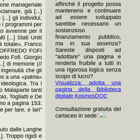
affinché il progetto possa
azione manageriale
mantenersi e continuare
lamare, già [...]
ad essere sviluppato
...] gli individui,
sarebbe necessario un
ano i programmi per
sostanzioso
nto avvenne per il
finanziamento pubblico,
 [...] Stati Uniti
ma in sua assenza?
tà totale», Franco
Sareste disposti ad
..] GOFFREDO FOFI
"adottare" una pagina e
fredo Fofi. Giorgio
renderla fruibile a tutti in
...] di memorie (//
una rigorosa logica senza
e ingenuità che gli
scopo di lucro?
ami a una «patria»
Visualizza: adotta una
ideologica. Tra i
pagina della Biblioteca
uito Malaparte tanti
digitale KosmosDOC
pio, Togliatti e De
iamo a pagina 153:
Consultazione gratuita del
e per lare, e lari"
cartaceo in sede:
.
venuto dalle Langhe
.]. Troppo rigidi e