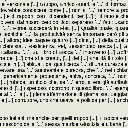
 e Personale [...] Gruppo, Enrico Auteri, e [...] di form
ovrebbe conoscere come [...] non si [...] remore a proc
] e di rapporti con i dipendenti, per [...] (. Il fatto è che [
osi diversi dal nostro ceto politico: separano [...] fatti; us
 [...]. Forse succederà in Fiat, [...] Qualità totale, qua
ecniche [...] la produttività senza importare però gli alti
allora; idee pagate quattro [...] diritti, [...] della quali
 efficientista, . Resistenza, Pei, Sessantotto Bocca [.
Italiana» [...]. Sul libro di Bocca [...] Intervento [...] Gof
el [...] che si è creato, [...] del [...] che dà il titolo [
nciale in [...] abituali, dai quali cerca [...] di una durezza 
nservare una [...] autonomia e purezza, che [...] nel richi
genericamente protestante, attiva, concreta, [...] non 
a [...] rubrica, un titolo che, se [...] erro, si era già attrib
o di [...] rispettoso, ricorrono in questo libro, [...] esem
 al [...] la [...] piena affermazione di giornalista. Legg
 e [...] corruttore, uno che usava la politica per [...] anch
.] troppo italiani, ma anche per quelli troppo [...]. Il Bocca 
e nascono dalla [...] stessa matrice Giustizia e Libertà [..