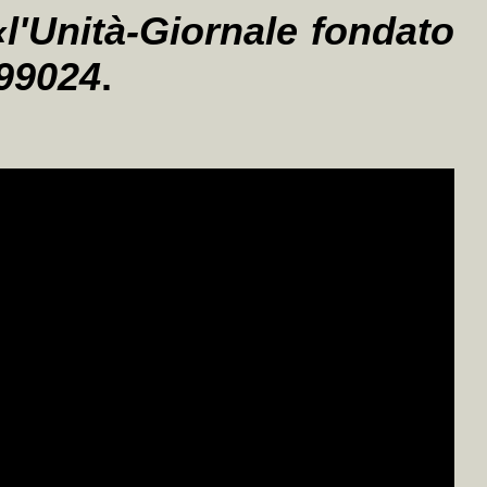
«l'Unità-Giornale fondato
399024
.