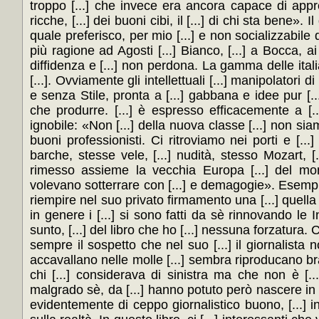
troppo [...] che invece era ancora capace di appre
ricche, [...] dei buoni cibi, il [...] di chi sta bene». 
quale preferisco, per mio [...] e non socializzabile d
più ragione ad Agosti [...] Bianco, [...] a Bocca, 
diffidenza e [...] non perdona. La gamma delle italian
[...]. Ovviamente gli intellettuali [...] manipolatori 
e senza Stile, pronta a [...] gabbana e idee pur [..
che produrre. [...] è espresso efficacemente a [..
ignobile: «Non [...] della nuova classe [...] non sia
buoni professionisti. Ci ritroviamo nei porti e [...] 
barche, stesse vele, [...] nudità, stesso Mozart, [
rimesso assieme la vecchia Europa [...] del mo
volevano sotterrare con [...] e demagogie». Esempi di 
riempire nel suo privato firmamento una [...] quella ch
in genere i [...] si sono fatti da sè rinnovando le I
sunto, [...] del libro che ho [...] nessuna forzatura. C
sempre il sospetto che nel suo [...] il giornalista n
accavallano nelle molle [...] sembra riproducano brani 
chi [...] considerava di sinistra ma che non è [...
malgrado sè, da [...] hanno potuto però nascere in pas
evidentemente di ceppo giornalistico buono, [...] in 