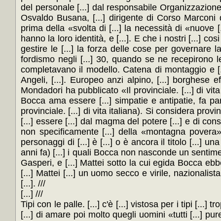
del personale [...] dal responsabile Organizzazione
Osvaldo Busana, [...] dirigente di Corso Marconi d
prima della «svolta di [...] la necessità di «nuove [...
hanno la loro identità, e [...]. E che i nostri [...] c
gestire le [...] la forza delle cose per governare la
fordismo negli [...] 30, quando se ne recepirono le t
completavano il modello. Catena di montaggio e [...] 
Angeli, [...]. Europeo anzi alpino, [...] borghese
Mondadori ha pubblicato «Il provinciale. [...] di vita 
Bocca ama essere [...] simpatie e antipatie, fa parte d
provinciale. [...] di vita italiana). Si considera provi
[...] essere [...] dal magma del potere [...] e di co
non specificamente [...] della «montagna povera», 
personaggi di [...] è [...] o è ancora il titolo [...] un
anni fa) [...] i quali Bocca non nasconde un sentiment
Gasperi, e [...] Mattei sotto la cui egida Bocca ebbe
[...] Mattei [...] un uomo secco e virile, nazionalista
[...]. ///
[...] ///
Tipi con le palle. [...] c'è [...] vistosa per i tipi [..
[...] di amare poi molto quegli uomini «tutti [...] pur