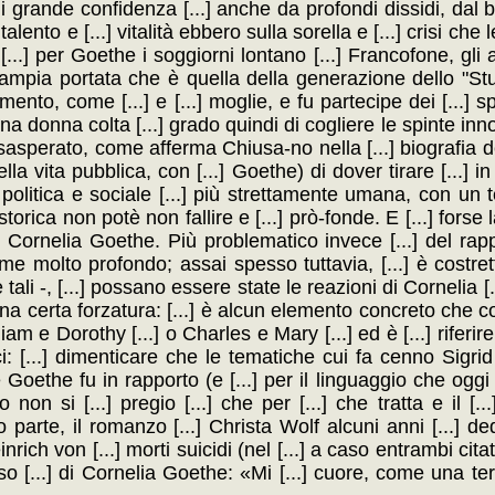
di grande confidenza [...] anche da profondi dissidi, dal
alento e [...] vitalità ebbero sulla sorella e [...] crisi che le 
 [...] per Goethe i soggiorni lontano [...] Francofone, gl
 più ampia portata che è quella della generazione dello "Stu
mento, come [...] e [...] moglie, e fu partecipe dei [...] s
na donna colta [...] grado quindi di cogliere le spinte inno
...] esasperato, come afferma Chiusa-no nella [...] biografia d
lla vita pubblica, con [...] Goethe) di dover tirare [...] i
 politica e sociale [...] più strettamente umana, con un ten
rica non potè non fallire e [...] prò-fonde. E [...] forse la
di Cornelia Goethe. Più problematico invece [...] del rappo
game molto profondo; assai spesso tuttavia, [...] è costrett
i -, [...] possano essere state le reazioni di Cornelia [..
di una certa forzatura: [...] è alcun elemento concreto che co
iam e Dorothy [...] o Charles e Mary [...] ed è [...] riferi
ci: [...] dimenticare che le tematiche cui fa cenno Sigrid
che Goethe fu in rapporto (e [...] per il linguaggio che oggi
on si [...] pregio [...] che per [...] che tratta e il [..
te, il romanzo [...] Christa Wolf alcuni anni [...] de
nrich von [...] morti suicidi (nel [...] a caso entrambi citati
nso [...] di Cornelia Goethe: «Mi [...] cuore, come una terr