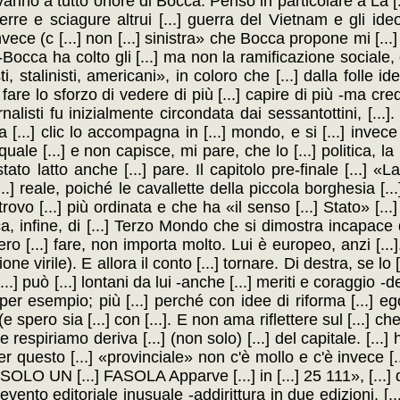
e varino a tutto onore di Bocca. Penso in particolare a La [
erre e sciagure altrui [...] guerra del Vietnam e gli ideol
vece (c [...] non [...] sinistra» che Bocca propone mi [...]
] -Bocca ha colto gli [...] ma non la ramificazione sociale, 
i, stalinisti, americani», in coloro che [...] dalla folle id
] fare lo sforzo di vedere di più [...] capire di più -ma cr
rnalisti fu inizialmente circondata dai sessantottini, [...].
la [...] clic lo accompagna in [...] mondo, e si [...] invece d
quale [...] e non capisce, mi pare, che lo [...] politica, la
tato latto anche [...] pare. Il capitolo pre-finale [...] «L
] reale, poiché le cavallette della piccola borghesia [..
ovo [...] più ordinata e che ha «il senso [...] Stato» [...]
infine, di [...] Terzo Mondo che si dimostra incapace di t
ro [...] fare, non importa molto. Lui è europeo, anzi [..
virile). E allora il conto [...] tornare. Di destra, se lo [.
.] può [...] lontani da lui -anche [...] meriti e coraggio -dei l
] per esempio; più [...] perché con idee di riforma [...] eg
spero sia [...] con [...]. E non ama riflettere sul [...] che
respiriamo deriva [...] (non solo) [...] del capitale. [...] h
r questo [...] «provinciale» non c'è mollo e c'è invece [...
O UN [...] FASOLA Apparve [...] in [...] 25 111», [...] di
a -evento editoriale inusuale -addirittura in due edizioni, [.