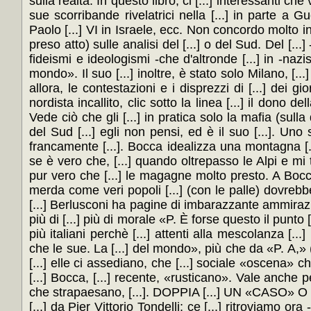
sulla realtà. In questo libro, ci [...] interessanti ch
sue scorribande rivelatrici nella [...] in parte a Gu
Paolo [...] VI in Israele, ecc. Non concordo molto in
preso atto) sulle analisi del [...] o del Sud. Del [...
fideismi e ideologismi -che d'altronde [...] in -nazist
mondo». Il suo [...] inoltre, è stato solo Milano, [...
allora, le contestazioni e i disprezzi di [...] dei gio
nordista incallito, clic sotto la linea [...] il dono del
Vede ciò che gli [...] in pratica solo la mafia (sulla 
del Sud [...] egli non pensi, ed è il suo [...]. Uno s
francamente [...]. Bocca idealizza una montagna [...
se è vero che, [...] quando oltrepasso le Alpi e mi tr
pur vero che [...] le magagne molto presto. A Bocca, 
merda come veri popoli [...] (con le palle) dovrebbe
[...] Berlusconi ha pagine di imbarazzante ammirazione 
più di [...] più di morale «P. È forse questo il punto [..
più italiani perchè [...] attenti alla mescolanza [...
che le sue. La [...] del mondo», più che da «P. A,» (e 
[...] elle ci assediano, che [...] sociale «oscena» che 
[...] Bocca, [...] recente, «rusticano». Vale anche pe
che strapaesano, [...]. DOPPIA [...] UN «CASO» O SOL
[...] da Pier Vittorio Tondelli; ce [...] ritroviamo or