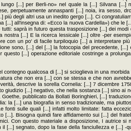
ungo [...] per Berli-no» nel quale la [...] Silvana [...] 
rese, perpetuamente annaspanti [...] noia, ira sesso, dro
[...] più degli altri usa un inedito gergo [...]. Ci congratul
a [...] all'insegna di: «Ecco la nuova Cardella») che le [...
no tutti: saprà in futuro questa trasposizione [...] dei modi
la nostra [...] E la ricerca lessicale [...] oltre -per esemp
tore con un po' di facile turpiloquio [...] a interpretare p
ione sono, [...] del [...] la fotocopia del precedente, [...]
r questo [...] operazione editoriale costringe a prolungare
contegno qualcosa di [...] si scioglieva in una morbida gr
a natura che non era [...] con se stessa e che non avrebbe
 verità, descrive la sorella Cornelia: [...] 7 dicembre 17
o giudizio [...] negativo, che nella sostanza [...] sino ai n
ia Goethe, pubblicato da Bollati Boringhieri, [...] traduzion
a: la [...] una biografia in senso tradizionale, ma piuttost
e fonti sulle quali [...] infatti molto limitate: fatta eccezi
...]. Bisogna quindi fare affidamento sui [...] del fratello
gli amici. Con questo materiale a disposizione, I autrice 
il [...] segnato, dopo la fase della fanciullezza e [...] 