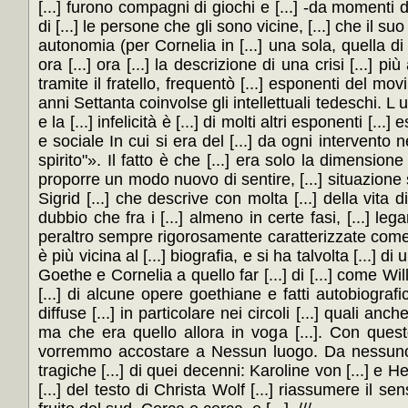
[...] furono compagni di giochi e [...] -da momenti 
di [...] le persone che gli sono vicine, [...] che il suo t
autonomia (per Cornelia in [...] una sola, quella di
ora [...] ora [...] la descrizione di una crisi [...]
tramite il fratello, frequentò [...] esponenti del movi
anni Settanta coinvolse gli intellettuali tedeschi. L u
e la [...] infelicità è [...] di molti altri esponenti [
e sociale In cui si era del [...] da ogni intervento ne
spirito"». Il fatto è che [...] era solo la dimensione
proporre un modo nuovo di sentire, [...] situazione sto
Sigrid [...] che descrive con molta [...] della vita 
dubbio che fra i [...] almeno in certe fasi, [...] le
peraltro sempre rigorosamente caratterizzate come tal
è più vicina al [...] biografia, e si ha talvolta [...] 
Goethe e Cornelia a quello far [...] di [...] come Will
[...] di alcune opere goethiane e fatti autobiografi
diffuse [...] in particolare nei circoli [...] quali an
ma che era quello allora in voga [...]. Con questo n
vorremmo accostare a Nessun luogo. Da nessuno par
tragiche [...] di quei decenni: Karoline von [...] e Hei
[...] del testo di Christa Wolf [...] riassumere il se