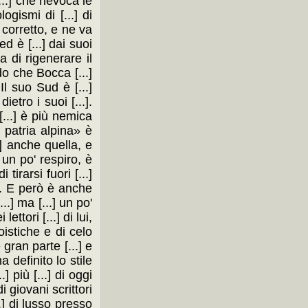
...] che rievoca le
ogismi di [...] di
 corretto, e ne va
ed è [...] dai suoi
ea di rigenerare il
edo che Bocca [...]
 Il suo Sud è [...]
ietro i suoi [...].
 [...] è più nemica
a patria alpina» è
.] anche quella, e
 un po' respiro, è
irarsi fuori [...]
.]. E però è anche
..] ma [...] un po'
ettori [...] di lui,
oistiche e di celo
 gran parte [...] e
a definito lo stile
] più [...] di oggi
 giovani scrittori
..] di lusso presso