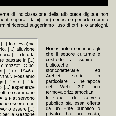
ma di indicizzazione della Biblioteca digitale non
menti separati da «[...]» (medesimo periodo o primo
ermini ricercati suggeriamo l'uso di ctrl+F o analoghi,
[...] totale» a)bia
Nonostante i continui tagli
io, [...] alluvione
che il settore culturale è
uona [...] di tutta
costretto a subire -
re passate in [...]
biblioteche
..] dimezzati. G poi
storico/letterarie ed
la [...] nel 1946 a
Archivi storici in
c Arthur. Possiamo
particolare -, nell'epoca
...] «Lei [...] la
del Web 2.0 non
 [...] esperienze
termovalorizziamoci!La
to -ottimo sommario
funzione di servizio
 «Alla Fiat servono
pubblico sia essa offerta
ebbono essere meri
da un Ente pubblico o
evono essere [...]
privato ha un costo;
t per la Gestione