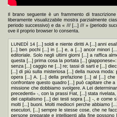
Il brano seguente è un frammento di trascrizione 
liberamente visualizzabile mostra parzialmente cia
periodo successivo) e da « /// [...] /// » (periodo su
ove il proprio browser lo consenta.
LUNEDÌ 14 [...] soldi e niente diritti A [...] anni esalt
[...] ben pochi [...] in [...] e, a [...] ancor minori 
editoriale. Solo negli ultimi giorni [...] a raffica al
questa [...] prima cosa la portata [...] giapponese»: [.
senza [...] caggio ne [...] re; tassi di sarti e [...] die
[...] di più sulla misteriosa [...] della nuova moda: p
opera [...] A. [...] della prefazione [...] al [...] 
confrontare questo quadro [...] può capitare che a un
missione che dobbiamo svolgere. A Lei determinare 
precedenti» -, con la prassi Fiat, [...] stata rivelata
del capitalismo [...] dei testi sopra [...] -, e come sì
molti [...] buoni. Molti mediocri perche abbiamo [.
esecutori, [...] sempre le stesse cose, che ne facci
persone preparate e intelligenti alla fine possono 