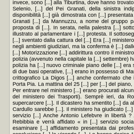
invece, sono [...] alla Tiburtina, dove hanno trovato a
Selenio, [...] del Pei Granati, della sinistra in
disponibilità [...] già dimostrata con [...] presentat
Granati [...] da Mannuzzu, a nome del gruppo parl
proposta di [...]. In serata, nella palestra [...] s
illustrato al parlamentare i [...] protesta. Il sottoseg
[...] sventato dalla cattura del [...] Era [...] minister
negli ambienti giudiziari, ma la conferma è [...] dallo
[...] Motorizzazione [...] addirittura contro il minist
polizia (avvenuto nella capitale la [...] settembre) h
polizia ha [...] nuovo criminale piano delle [...] er
di due basi operative, [...] erano in possesso di Mar
crittografico La Digos [...] anche confermato che il 
Porta Pia. La mattina del 25 [...] per [...] del piano
Per entrare nel ministero [...] erano procurati alcun
del ministero dei Trasporti). Semprè ieri, da Roma
supercarcere [...]. Il dicastero ha smentito [...] da a
Cardullo sarebbe [...]. Il ministero ha giudicato [...
servizio [...] Anche Antonio Lefebvre in libertà ? 
Rebibbia e verrà affidato « in [...] servizio soci
esaminare [...] affidamento presentata dai profe