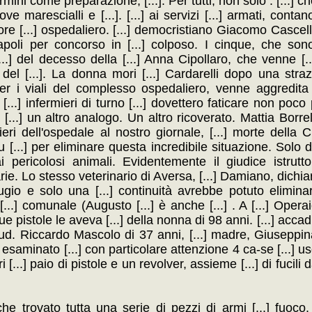
ni come preparazione, [...]. Per tutti, non solo : [...] ch
 dove marescialli e [...]. [...] ai servizi [...] armati, co
ettore [...] ospedaliero. [...] democristiano Giacomo Casce
poli per concorso in [...] colposo. I cinque, che sono [.
[...] del decesso della [...] Anna Cipollaro, che venne [.
] del [...]. La donna mori [...] Cardarelli dopo una straz
per i viali del complesso ospedaliero, venne aggredita d
[...] infermieri di turno [...] dovettero faticare non poco p
[...] un altro analogo. Un altro ricoverato. Mattia Borrelli
mieri dell'ospedale al nostro giornale, [...] morte della 
 [...] per eliminare questa incredibile situazione. Solo d
pericolosi animali. Evidentemente il giudice istruttore 
rie. Lo stesso veterinario di Aversa, [...] Damiano, dichi
fugio e solo una [...] continuità avrebbe potuto eliminar
 [...] comunale (Augusto [...] è anche [...] . A [...] Ope
e pistole le aveva [...] della nonna di 98 anni. [...] acca
 Sud. Riccardo Mascolo di 37 anni, [...] madre, Giuseppin
« esaminato [...] con particolare attenzione 4 ca-se [...] us
i [...] paio di pistole e un revolver, assieme [...] di fucili
anche trovato tutta una serie di pezzi di armi [...] fuoc