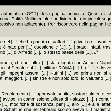
automatica (OCR) della pagina richiesta. Questo siste
scuna Entità Multimediale suddividendola in piccoli seg
ccessivo non adiacente). Per riscontrare nella pagina i t
e del [...] che ha parlato di «affari [...] privati o di lavori e
nato per [...] questione c [...]. [...] stato, infatti, tras
...] di Alfredo [...]. Io stesso paese della [...]. ///
mela, che per oltre [...] stata legata con Antonio Napolitan
ontro al Senato sul [...] militare ROMA [...] La [...] è davv
 gli impegni assunti [...] Ruffini [...] se prima non si
i maggiori, [...] sinistre e non solo loro, lo valutano [.
uovo Regolamento [...] approvato subito, sostanzialmente c
...] avviso. In commissione Difesa di Palazzo [...]. I comuni
.] modifiche di sostanza, per [...] allo [...] e alla letter
iglia Schettino che nel febbraio scorso aveva [...] magistr