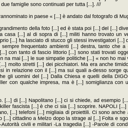
] le due famiglie sono continuati per tutta [...]. ///
rannominato in paese « [...] è andato dal fotografo di Mugl
ngrandimento della foto [...] ed è stata poi [...] del [...] di
la casa [...] al di sopra di [...] militi hanno trovato un v
o [...] ha lasciato di stucco gli stessi investigatori [...] di
ha sempre frequentato ambienti [...] destra, tanto che a 
..] con tanto di fascio littorio [...] sono stati trovati og
non na mai [...] le sue simpatie politiche [...] « non ho mai 
[...] molto stretti [...] dei picchiatori. Ma era anche timi
messi in relazione con il [...] ma sui quali a-desso sorge 
nche gli uomini del [...] Dalla Chiesa e quelli della DIG
killer con qualche impresa, ma è [...] somiglianza con u
...] di [...] Napolitano [...] ci si chiede, ad esempio [...
iller fascista [...] è che ci sia [...] scoprire. NAPOLI [..
, [...] telefoni [...] migliaia di proiettili. Ci sono anche a
...] cittadino a Melzo dopo la strage al [...] Folta e sg
he -Autorità civili e militari -La tragedia [...] -Parole di c