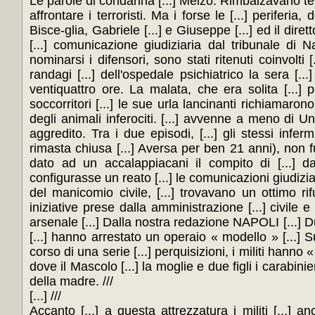
Le parole di condanna [...] Melzo. Rimbalzavano termi
affrontare i terroristi. Ma i forse le [...] periferia,
Bisce-glia, Gabriele [...] e Giuseppe [...] ed il dir
[...] comunicazione giudiziaria dal tribunale di Na
nominarsi i difensori, sono stati ritenuti coinvolti 
randagi [...] dell'ospedale psichiatrico la sera [...
ventiquattro ore. La malata, che era solita [...] 
soccorritori [...] le sue urla lancinanti richiamarono 
degli animali inferociti. [...] avvenne a meno di Un 
aggredito. Tra i due episodi, [...] gli stessi infer
rimasta chiusa [...] Aversa per ben 21 anni), non fu
dato ad un accalappiacani il compito di [...] dai 
configurasse un reato [...] le comunicazioni giudizia
del manicomio civile, [...] trovavano un ottimo ri
iniziative prese dalla amministrazione [...] civile e
arsenale [...] Dalla nostra redazione NAPOLI [...] Du
[...] hanno arrestato un operaio « modello » [...]
corso di una serie [...] perquisizioni, i militi hanno 
dove il Mascolo [...] la moglie e due figli i carabinier
della madre. ///
[...] ///
Accanto [...] a questa attrezzatura i militi [...] 