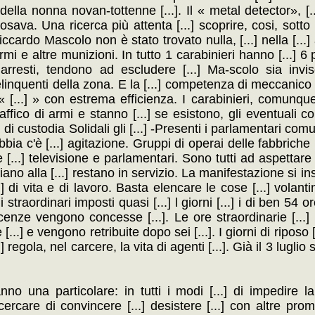
nza della nonna novan-tottenne [...]. Il « metal detector», [
posava. Una ricerca più attenta [...] scoprire, cosi, sott
cardo Mascolo non è stato trovato nulla, [...] nella [...] 
mi e altre munizioni. In tutto 1 carabinieri hanno [...] 6 pi
rresti, tendono ad escludere [...] Ma-scolo sia invisc
delinquenti della zona. E la [...] competenza di meccanico d
« [...] » con estrema efficienza. I carabinieri, comunque
affico di armi e stanno [...] se esistono, gli eventuali co
di custodia Solidali gli [...] -Presenti i parlamentari com
bia c'è [...] agitazione. Gruppi di operai delle fabbriche [
[...] televisione e parlamentari. Sono tutti ad aspettare [...]
ano alla [...] restano in servizio. La manifestazione si ins
di vita e di lavoro. Basta elencare le cose [...] volantin
straordinari imposti quasi [...] l giorni [...] i di ben 54 ore [
cenze vengono concesse [...]. Le ore straordinarie [...
[...] e vengono retribuite dopo sei [...]. I giorni di riposo 
] regola, nel carcere, la vita di agenti [...]. Già il 3 luglio 
no una particolare: in tutti i modi [...] di impedire la 
r cercare di convincere [...] desistere [...] con altre pro