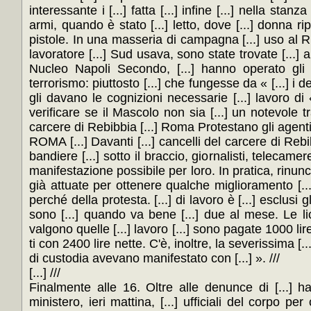
interessante i [...] fatta [...] infine [...] nella sta
armi, quando è stato [...] letto, dove [...] donna ri
pistole. In una masseria di campagna [...] uso al Ric
lavoratore [...] Sud usava, sono state trovate [...] ar
Nucleo Napoli Secondo, [...] hanno operato gli a
terrorismo: piuttosto [...] che fungesse da « [...] i 
gli davano le cognizioni necessarie [...] lavoro di 
verificare se il Mascolo non sia [...] un notevole tr
carcere di Rebibbia [...] Roma Protestano gli agenti 
ROMA [...] Davanti [...] cancelli del carcere di Rebib
bandiere [...] sotto il braccio, giornalisti, telecamere 
manifestazione possibile per loro. In pratica, rinunci
già attuate per ottenere qualche miglioramento [...] 
perché della protesta. [...] di lavoro è [...] esclusi gli 
sono [...] quando va bene [...] due al mese. Le li
valgono quelle [...] lavoro [...] sono pagate 1000 lire 
ti con 2400 lire nette. C'è, inoltre, la severissima [...
di custodia avevano manifestato con [...] ». ///
[...] ///
Finalmente alle 16. Oltre alle denunce di [...] han
ministero, ieri mattina, [...] ufficiali del corpo pe