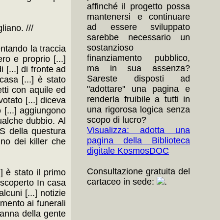
affinché il progetto possa
mantenersi e continuare
ad essere sviluppato
iano. ///
sarebbe necessario un
sostanzioso
ventando la traccia
finanziamento pubblico,
ero e proprio [...]
ma in sua assenza?
 [...] di fronte ad
Sareste disposti ad
casa [...] è stato
"adottare" una pagina e
getti con aquile ed
renderla fruibile a tutti in
votato [...] diceva
una rigorosa logica senza
do [...] aggiungono
scopo di lucro?
qualche dubbio. Al
Visualizza: adotta una
OS della questura
pagina della Biblioteca
no dei killer che
digitale KosmosDOC
Consultazione gratuita del
] è stato il primo
cartaceo in sede:
.
.] scoperto In casa
lcuni [...] notizie
omento ai funerali
ondanna della gente