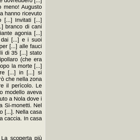
e dovrebbero [...]
ntano meno! Augusto
lla hanno ricevuto
..] Invitati [...]
..] branco di cani
iante agonia [...]
ai [...] e i suoi
er [...] alle fauci
 di 35 [...] stato
Cipollaro (che era
opo la morte [...]
[...] in [...] si
arò che nella zona
e il perìcolo. Le
raio modello aveva
duto a Nola dove i
a Si-monetti. Nel
o [...]. Nella casa
 da caccia. In casa
o. La scoperta più