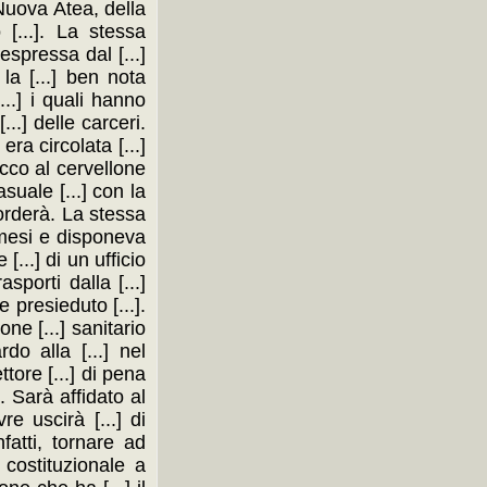
a Nuova Atea, della
 [...]. La stessa
espressa dal [...]
la [...] ben nota
...] i quali hanno
...] delle carceri.
 era circolata [...]
tacco al cervellone
asuale [...] con la
icorderà. La stessa
] mesi e disponeva
...] di un ufficio
sporti dalla [...]
e presieduto [...].
ne [...] sanitario
do alla [...] nel
ttore [...] di pena
». Sarà affidato al
e uscirà [...] di
fatti, tornare ad
 costituzionale a