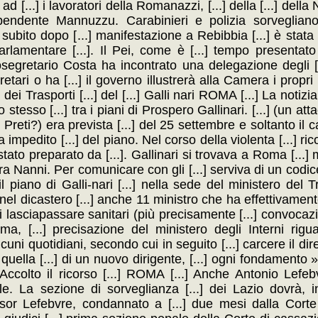
d [...] i lavoratori della Romanazzi, [...] della [...] dell
dipendente Mannuzzu. Carabinieri e polizia sorvegliano
a subito dopo [...] manifestazione a Rebibbia [...] è stata 
amentare [...]. Il Pei, come è [...] tempo presentato 
ottosegretario Costa ha incontrato una delegazione degli [
retari o ha [...] il governo illustrerà alla Camera i propri [
o dei Trasporti [...] del [...] Galli nari ROMA [...] La notizia
 stesso [...] tra i piani di Prospero Gallinari. [...] (un at
ro Preti?) era prevista [...] del 25 settembre e soltanto il c
a impedito [...] del piano. Nel corso della violenta [...] r
a stato preparato da [...]. Gallinari si trovava a Roma [...
a Nanni. Per comunicare con gli [...] serviva di un codice [
piano di Galli-nari [...] nella sede del ministero del Tra
, nel dicastero [...] anche 11 ministro che ha effettivament
i lasciapassare sanitari (più precisamente [...] convocazio
, [...] precisazione del ministero degli Interni riguar
lcuni quotidiani, secondo cui in seguito [...] carcere il dire
] quella [...] di un nuovo dirigente, [...] ogni fondamento 
Accolto il ricorso [...] ROMA [...] Anche Antonio Lefebvr
ale. La sezione di sorveglianza [...] dei Lazio dovrà, in
ssor Lefebvre, condannato a [...] due mesi dalla Corte