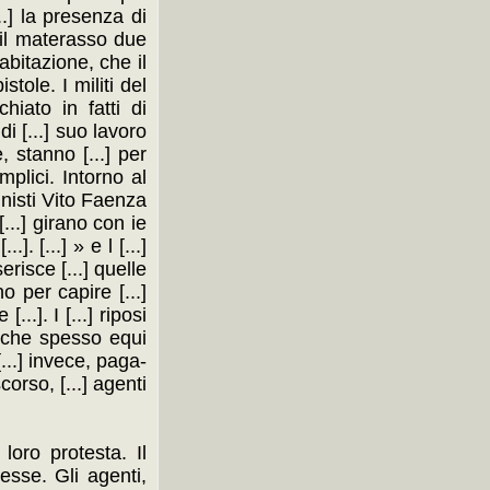
...] la presenza di
o il materasso due
abitazione, che il
stole. I militi del
hiato in fatti di
i [...] suo lavoro
, stanno [...] per
mplici. Intorno al
unisti Vito Faenza
...] girano con ie
. [...] » e l [...]
erisce [...] quelle
o per capire [...]
...]. I [...] riposi
] che spesso equi
[...] invece, paga-
scorso, [...] agenti
loro protesta. Il
messe. Gli agenti,