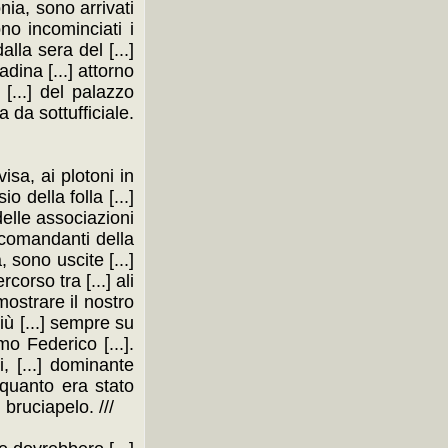
monia, sono arrivati
ono incominciati i
alla sera del [...]
adina [...] attorno
 [...] del palazzo
da da sottufficiale.
visa, ai plotoni in
io della folla [...]
 delle associazioni
.] comandanti della
, sono uscite [...]
corso tra [...] ali
mostrare il nostro
iù [...] sempre su
mo Federico [...].
i, [...] dominante
] quanto era stato
 bruciapelo. ///