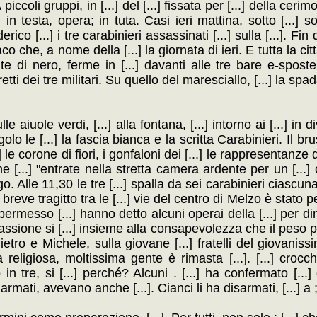
 piccoli gruppi, in [...] del [...] fissata per [...] della ceri
] in testa, opera; in tuta. Casi ieri mattina, sotto [...] s
o [...] i tre carabinieri assassinati [...] sulla [...]. Fin d
aco che, a nome della [...] la giornata di ieri. E tutta la citt
ite di nero, ferme in [...] davanti alle tre bare e-sposte
rretti dei tre militari. Su quello del maresciallo, [...] la spa
aiuole verdi, [...] alla fontana, [...] intorno ai [...] in di
ngolo le [...] la fascia bianca e la scritta Carabinieri. Il brus
 le corone di fiori, i gonfaloni dei [...] le rappresentanze
à che [...] "entrate nella stretta camera ardente per un [..
. Alle 11,30 le tre [...] spalla da sei carabinieri ciascuna
breve tragitto tra le [...] vie del centro di Melzo è stato per
 permesso [...] hanno detto alcuni operai della [...] per di
assione si [...] insieme alla consapevolezza che il peso p
tro e Michele, sulla giovane [...] fratelli del giovanissi
religiosa, moltissima gente è rimasta [...]. [...] crocch
in tre, si [...] perché? Alcuni . [...] ha confermato [...
rmati, avevano anche [...]. Cianci li ha disarmati, [...] a ;