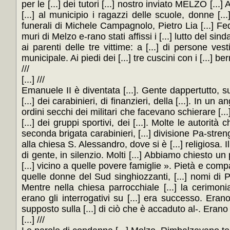
per le [...] dei tutori [...] nostro inviato MELZO [...] A
[...] al municipio i ragazzi delle scuole, donne [...
funerali di Michele Campagnolo, Pietro Lia [...] Federic
muri di Melzo e-rano stati affissi i [...] lutto del sind
ai parenti delle tre vittime: a [...] di persone vest
municipale. Ai piedi dei [...] tre cuscini con i [...] be
///
[...] ///
Emanuele II è diventata [...]. Gente dappertutto, sulle 
[...] dei carabinieri, di finanzieri, della [...]. In un a
ordini secchi dei militari che facevano schierare [...]
[...] dei gruppi sportivi, dei [...]. Molte le autorit
seconda brigata carabinieri, [...] divisione Pa-strengo
alla chiesa S. Alessandro, dove si è [...] religiosa. Il 
di gente, in silenzio. Molti [...] Abbiamo chiesto un
[...] vicino a quelle povere famiglie ». Pietà e comp
quelle donne del Sud singhiozzanti, [...] nomi di Pie
Mentre nella chiesa parrocchiale [...] la cerimonia 
erano gli interrogativi su [...] era successo. Erano 
supposto sulla [...] di ciò che è accaduto al-. Erano a
[...] ///