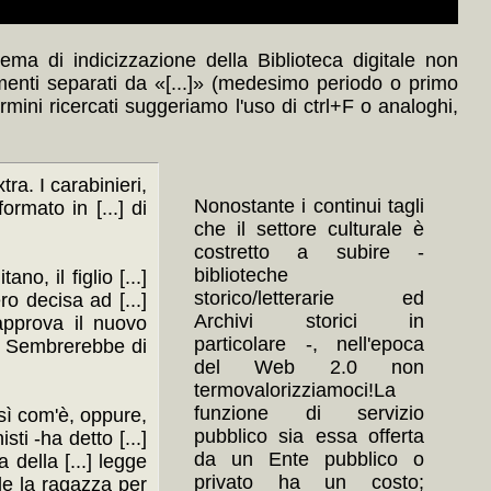
ma di indicizzazione della Biblioteca digitale non
menti separati da «[...]» (medesimo periodo o primo
ermini ricercati suggeriamo l'uso di ctrl+F o analoghi,
xtra. I carabinieri,
Nonostante i continui tagli
formato in [...] di
che il settore culturale è
costretto a subire -
biblioteche
o, il figlio [...]
storico/letterarie ed
ero decisa ad [...]
Archivi storici in
 approva il nuovo
particolare -, nell'epoca
..] Sembrerebbe di
del Web 2.0 non
termovalorizziamoci!La
funzione di servizio
osì com'è, oppure,
pubblico sia essa offerta
sti -ha detto [...]
da un Ente pubblico o
a della [...] legge
privato ha un costo;
ale la ragazza per