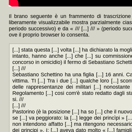
Il brano seguente è un frammento di trascrizione 
liberamente visualizzabile mostra parzialmente cia
periodo successivo) e da « /// [...] /// » (periodo su
ove il proprio browser lo consenta.
[...] stata questa [...] volta [...] ha dichiarato la mogli
intanto, hanno anche [...] che [...] su commissione è 
concorso in omicidio) il fermo di Sebastiano Schettino [
[...] ///
Sebastiano Schettino ha una figlia [...] 16 anni. Car
vittima. TI [...] Tra i due [...] qualche loro [...] sc
delle rappresentanze dei militari [...] nonostante
Regolamento [...] cosi com'è stato redatto dagli stat
si. ///
[...] ///
Pastorino (è la posizione [...] ha so [...] che il n
se [...] va peggiorato: la [...] legge dei princìpi » [
non intendono affatto [...] ma ritengono necessario [..
dei principi ». I: [...] aveva dato molto « [...] fam