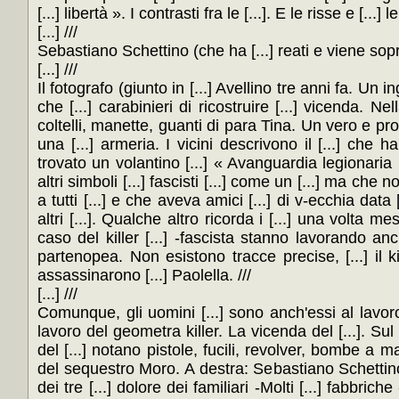
[...] libertà ». I contrasti fra le [...]. E le risse e [...
[...] ///
Sebastiano Schettino (che ha [...] reati e viene sop
[...] ///
Il fotografo (giunto in [...] Avellino tre anni fa. Un i
che [...] carabinieri di ricostruire [...] vicenda. Nel
coltelli, manette, guanti di para Tina. Un vero e propri
una [...] armeria. I vicini descrivono il [...] che 
trovato un volantino [...] « Avanguardia legionaria [.
altri simboli [...] fascisti [...] come un [...] ma che 
a tutti [...] e che aveva amici [...] di v-ecchia data 
altri [...]. Qualche altro ricorda i [...] una volta 
caso del killer [...] -fascista stanno lavorando a
partenopea. Non esistono tracce precise, [...] il 
assassinarono [...] Paolella. ///
[...] ///
Comunque, gli uomini [...] sono anch'essi al lavoro. [
lavoro del geometra killer. La vicenda del [...]. Sul k
del [...] notano pistole, fucili, revolver, bombe a mano
del sequestro Moro. A destra: Sebastiano Schettino [
dei tre [...] dolore dei familiari -Molti [...] fabbric