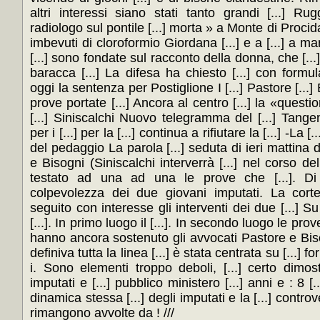
altri interessi siano stati tanto grandi [...] R
radiologo sul pontile [...] morta » a Monte di Procida,
imbevuti di cloroformio Giordana [...] e a [...] a
[...] sono fondate sul racconto della donna, che [..
baracca [...] La difesa ha chiesto [...] con formu
oggi la sentenza per Postiglione I [...] Pastore [...
prove portate [...] Ancora al centro [...] la «quest
[...] Siniscalchi Nuovo telegramma del [...] Tang
per i [...] per la [...] continua a rifiutare la [...] -La 
del pedaggio La parola [...] seduta di ieri mattina de
e Bisogni (Siniscalchi interverrà [...] nel corso del
testato ad una ad una le prove che [...]. Di 
colpevolezza dei due giovani imputati. La corte,
seguito con interesse gli interventi dei due [...] Su
[...]. In primo luogo il [...]. In secondo luogo le prove
hanno ancora sostenuto gli avvocati Pastore e Biso
definiva tutta la linea [...] è stata centrata su [...] f
i. Sono elementi troppo deboli, [...] certo dimos
imputati e [...] pubblico ministero [...] anni e : 8 [...
dinamica stessa [...] degli imputati e la [...] controv
rimangono avvolte da ! ///