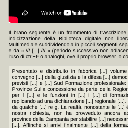
Il brano seguente è un frammento di trascrizione
indicizzazione della Biblioteca digitale non lib
Multimediale suddividendola in piccoli segmenti sep
e da « /// [...] /// » (periodo successivo non adiace
l'uso di ctrl+F o analoghi, ove il proprio browser lo c
Presentato e distribuito in fabbrica [...] volume
convegno [...] della giustizia e la difesa [...] democr
previsti [...] e [...] Sud Formazione professionale:
Province Sulla concessione da parte della Regione
per ì [...] e le funzioni in [...] i [...] di formazi
replicando ad una dichiarazione [...] regionale [...]. 
da qualche [...] re g. La realtà, nonostante le [...] 
nostra richiesta, non ha provveduto ancora ad 
province della Campania per stabilire [...] necessarie
[...]. Affinché si arrivi finalmente [...] della form