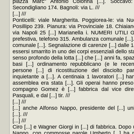
piazza Marc" Antonio Colonna [...]. Soccavo: v
Secondigliano 174. Bagnoli: via L. ///
[...] ///
Ponticelli: viale Margherita. Poggiorea-le: via Nuo
Posillipo 239. Pianura: via Provinciale 18. Chiaiano
via Napoli 25 [...] Marianella i. NUMERI UTILI Gu
prefestiva, telefono 315. Ambulanza comunale [...].
comunale [...]. Segnalazione di carenze [...] dalle 1
essersi smarrito in uno dei corpi essenziali dello stato
senso profondo della lotta [...] che [...] anni fa, spa
basi [...] ordinamento repubblicano (e le recenti 
persone [...] di ricostituzione del disciolto pa
inquietante a [...]. A centinaia 1 lavoratori [...] ha
assemblea era stata [...]. Gli operai hanno preso [
compagno Gomez è [...] fabbrica dal vice dirett
Pasquali, e dal [...] tir. ///
[...] ///
[...] anche Alfonso Nappo, presidente del [...] un
[...]. ///
[...] ///
Ciro [...] e Wagner Giorgi in [...] di fabbrica. Dopo 
Nappo, con commosse parole Umberto [...] ha pres