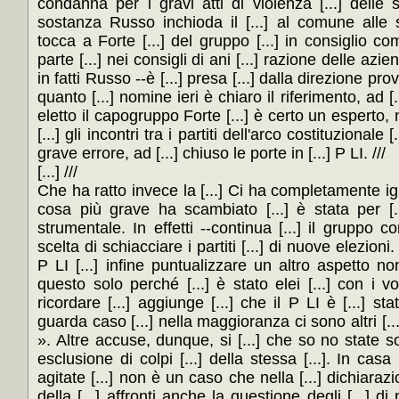
condanna per i gravi atti di violenza [...] delle 
sostanza Russo inchioda il [...] al comune alle 
tocca a Forte [...] del gruppo [...] in consiglio comu
parte [...] nei consigli di ani [...] razione delle azi
in fatti Russo --è [...] presa [...] dalla direzione pr
quanto [...] nomine ieri è chiaro il riferimento, ad [
eletto il capogruppo Forte [...] è certo un esperto, n
[...] gli incontri tra i partiti dell'arco costituzionale [.
grave errore, ad [...] chiuso le porte in [...] P LI. ///
[...] ///
Che ha ratto invece la [...] Ci ha completamente igno
cosa più grave ha scambiato [...] è stata per [.
strumentale. In effetti --continua [...] il gruppo co
scelta di schiacciare i partiti [...] di nuove elezioni
P LI [...] infine puntualizzare un altro aspetto n
questo solo perché [...] è stato elei [...] con i vo
ricordare [...] aggiunge [...] che il P LI è [...] sta
guarda caso [...] nella maggioranza ci sono altri [...]
». Altre accuse, dunque, si [...] che so no state so
esclusione di colpi [...] della stessa [...]. In cas
agitate [...] non è un caso che nella [...] dichiarazi
della [...] affronti anche la questione degli [...]