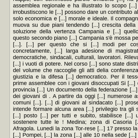
assemblea regionale e ha illustrato lo scopo [...] 
irrobustiscono le [...] possono dare un contributo all
solo economica e [...] morale e ideale. Il compagn
muova su due piani tendendo [...] crescita della s
soluzione della vertenza Campania e [...] quello
questo secondo piano [...] Campania s'è mossa per
[...]. [...] per questo che si [...] modi per c
concretamente, [...] larga adesione di magistrati,
democratiche, sindacali, culturali, lavoratori. Ril
[...] i vuoti di potere. Nel corso [...] sono state distr
del volume che raccoglie gli atti delia conferenza
giustizia e la difesa [...] democratico. Per il tess
prime assemblee con i giovani disoccupati Si [...] 
provincia [...] Un documento della federazione [...]
dei giovani di . A partire da oggi [...] numerose a
comuni [...]. [...] di giovani al sindacato [...] pr
intende formare alcuna area [...] privilegio tra gli s
[...] posto [...] per tutti e subito, stabilisce [...] 
sostenere tutte le ! Medina; zona di Casoria [
Afragola. Lunedi la zona Tor-rese [...] 17 presso l
[...] Pompei, [...] la zona [...] alle 10 nella sede [.