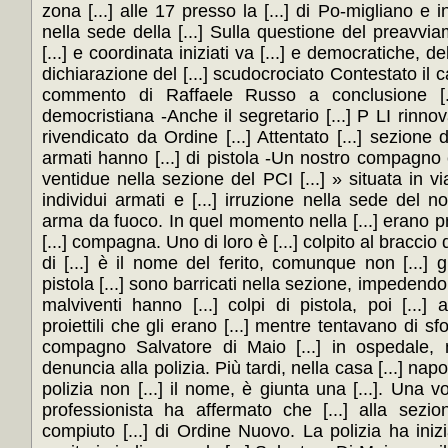
zona [...] alle 17 presso la [...] di Po-migliano e infi
nella sede della [...] Sulla questione del preavvi
[...] e coordinata iniziati va [...] e democratiche, d
dichiarazione del [...] scudocrociato Contestato il 
commento di Raffaele Russo a conclusione [..
democristiana -Anche il segretario [...] P LI rinnova
rivendicato da Ordine [...] Attentato [...] sezione 
armati hanno [...] di pistola -Un nostro compagno 
ventidue nella sezione del PCI [...] » situata in 
individui armati e [...] irruzione nella sede del nos
arma da fuoco. In quel momento nella [...] erano 
[...] compagna. Uno di loro è [...] colpito al braccio 
di [...] è il nome del ferito, comunque non [...] gr
pistola [...] sono barricati nella sezione, impedendo [
malviventi hanno [...] colpi di pistola, poi [...]
proiettili che gli erano [...] mentre tentavano di sfo
compagno Salvatore di Maio [...] in ospedale, m
denuncia alla polizia. Più tardi, nella casa [...] nap
polizia non [...] il nome, è giunta una [...]. Una vo
professionista ha affermato che [...] alla sezio
compiuto [...] di Ordine Nuovo. La polizia ha iniziato