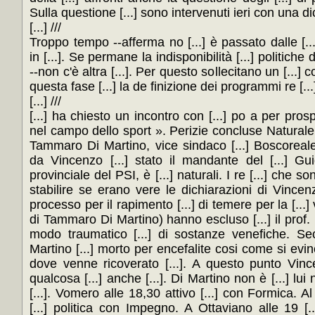
Sulla questione [...] sono intervenuti ieri con una dich
[...] ///
Troppo tempo --afferma no [...] è passato dalle [...
in [...]. Se permane la indisponibilità [...] politich
--non c'è altra [...]. Per questo sollecitano un [...] 
questa fase [...] la de finizione dei programmi re [...].
[...] ///
[...] ha chiesto un incontro con [...] po a per prospe
nel campo dello sport ». Perizie concluse Naturale
Tammaro Di Martino, vice sindaco [...] Boscoreale, [
da Vincenzo [...] stato il mandante del [...] Gu
provinciale del PSI, è [...] naturali. I re [...] che so
stabilire se erano vere le dichiarazioni di Vincenzo 
processo per il rapimento [...] di temere per la [...] v
di Tammaro Di Martino) hanno escluso [...] il prof. D
modo traumatico [...] di sostanze venefiche. S
Martino [...] morto per encefalite cosi come si evinc
dove venne ricoverato [...]. A questo punto Vinc
qualcosa [...] anche [...]. Di Martino non è [...] lui
[...]. Vomero alle 18,30 attivo [...] con Formica. Al 
[...] politica con Impegno. A Ottaviano alle 19 [...