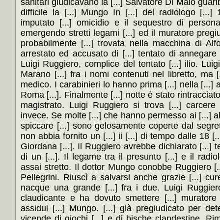
sanitari giudicavano la [...] Salvatore Di Maio guari
difficile la [...] Mungo In [...] del radiologo [...]
imputato [...] omicidio e il sequestro di person
emergendo stretti legami [...] ed il muratore pregiu
probabilmente [...] trovata nella macchina di Alf
arrestato ed accusato di [...] tentato di annegare [
Luigi Ruggiero, complice del tentato [...] ilio. Lui
Marano [...] fra i nomi contenuti nel libretto, ma [
medico. I carabinieri lo hanno prima [...] nella [...]
Roma [...]. Finalmente [...] notte è stato rintracciato
magistrato. Luigi Ruggiero si trova [...] carcere 
invece. Se molte [...] che hanno permesso ai [...] all
spiccare [...] sono gelosamente coperte dal segreto is
non abbia fornito un [...] ii [...] di tempo dalle 18 [
Giordana [...]. Il Ruggiero avrebbe dichiarato [...]
di un [...]. Il legame tra il presunto [...] e il radio
assai stretto. Il dottor Mungo conobbe Ruggiero [..
Pellegrini. Riuscì a salvarsi anche grazie [...] cur
nacque una grande [...] fra i due. Luigi Ruggier
claudicante e ha dovuto smettere [...] muratore
assidui [...] Mungo. [...] già pregiudicato per dete
vicende di giochi [...] e di bische clandestine. Ri