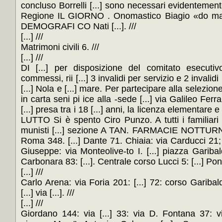
concluso Borrelli [...] sono necessari evidentemente
Regione IL GIORNO . Onomastico Biagio «do ma
DEMOGRAFI CO Nati [...]. ///
[...] ///
Matrimoni civili 6. ///
[...] ///
DI [...] per disposizione del comitato esecutivo 
commessi, rii [...] 3 invalidi per servizio e 2 invalid
[...] Nola e [...] mare. Per partecipare alla selezio
in carta seni pi ice alla -sede [...] via Galileo Ferra
[...] presa tra i 18 [...] anni, la licenza elementare e [.
LUTTO Si è spento Ciro Punzo. A tutti i familiari 
munisti [...] sezione A TAN. FARMACIE NOTTURN
Roma 348. [...] Dante 71. Chiaia: via Carducci 21; [.
Giuseppe: via Monteolive-to I. [...] piazza Garibald
Carbonara 83: [...]. Centrale corso Lucci 5: [...] Po
[...] ///
Carlo Arena: via Foria 201: [...] 72: corso Garibaldi 
[...] via [...]. ///
[...] ///
Giordano 144: via [...] 33: via D. Fontana 37: via