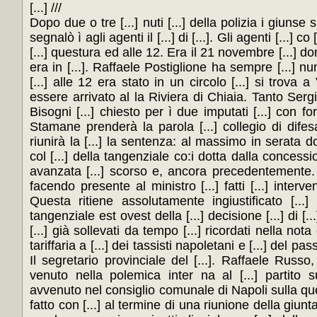
[...] ///
Dopo due o tre [...] nuti [...] della polizia i giunse su
segnalò ì agli agenti il [...] di [...]. Gli agenti [...] co
[...] questura ed alle 12. Era il 21 novembre [...] 
era in [...]. Raffaele Postiglione ha sempre [...] n
[...] alle 12 era stato in un circolo [...] si trova a
essere arrivato al la Riviera di Chiaia. Tanto Ser
Bisogni [...] chiesto per ì due imputati [...] con for
Stamane prenderà la parola [...] collegio di difesa 
riunirà la [...] la sentenza: al massimo in serata do
col [...] della tangenziale co:i dotta dalla concessio
avanzata [...] scorso e, ancora precedentemente. N
facendo presente al ministro [...] fatti [...] interven
Questa ritiene assolutamente ingiustificato [...
tangenziale est ovest della [...] decisione [...] di [.
[...] già sollevati da tempo [...] ricordati nella nota d
tariffaria a [...] dei tassisti napoletani e [...] del pass
Il segretario provinciale del [...]. Raffaele Russo, 
venuto nella polemica inter na al [...] partito su
avvenuto nel consiglio comunale di Napoli sulla qu
fatto con [...] al termine di una riunione della giunta