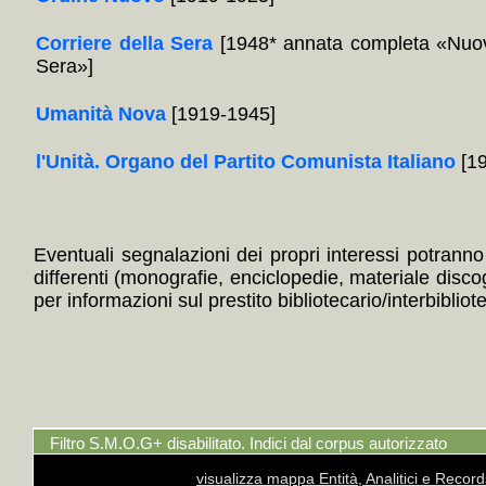
Corriere della Sera
[1948* annata completa «Nuov
Sera»]
Umanità Nova
[1919-1945]
l'Unità. Organo del Partito Comunista Italiano
[19
Eventuali segnalazioni dei propri interessi potranno i
differenti (monografie, enciclopedie, materiale disc
per informazioni sul prestito bibliotecario/interbibliot
Filtro S.M.O.G+ disabilitato. Indici dal corpus autorizzato
visualizza mappa Entità, Analitici e Recor