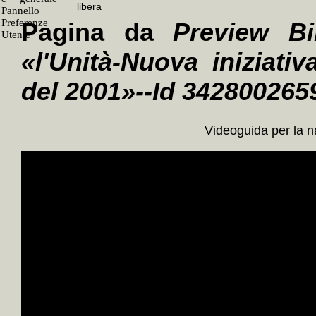
Pagina da
Preview Bi
«l'Unità-Nuova iniziativ
del 2001»--Id 342800265
Videoguida per la 