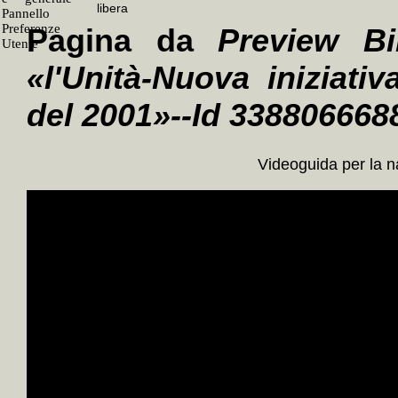
Pagina da
Preview Bi
«l'Unità-Nuova iniziativ
del 2001»--Id 338806668
Videoguida per la 