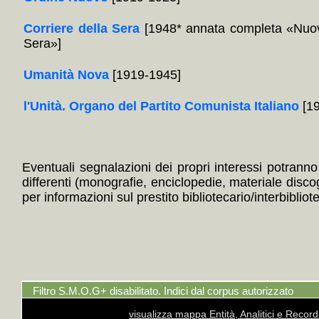
Corriere della Sera
[1948* annata completa «Nuov
Sera»]
Umanità Nova
[1919-1945]
l'Unità. Organo del Partito Comunista Italiano
[19
Eventuali segnalazioni dei propri interessi potranno i
differenti (monografie, enciclopedie, materiale disc
per informazioni sul prestito bibliotecario/interbibliot
Filtro S.M.O.G+ disabilitato. Indici dal corpus autorizzato
visualizza mappa Entità, Analitici e Recor