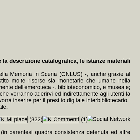
a descrizione catalografica, le istanze materiali
 della Memoria in Scena (ONLUS) -, anche grazie al
tito molte risorse sia monetarie che umane nella
almente dell'emeroteca -, biblioteconomico, e museale;
he vorranno aderirvi ed indirettamente agli utenti la
rà inserire per il prestito digitale interbibliotecario.
ale.
(322)
(1)
a (in parentesi quadra consistenza detenuta ed altre