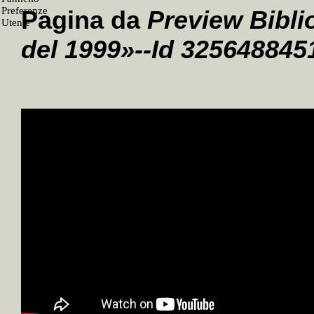
Pagina da
Preview Bibli
del 1999»--Id 325648845