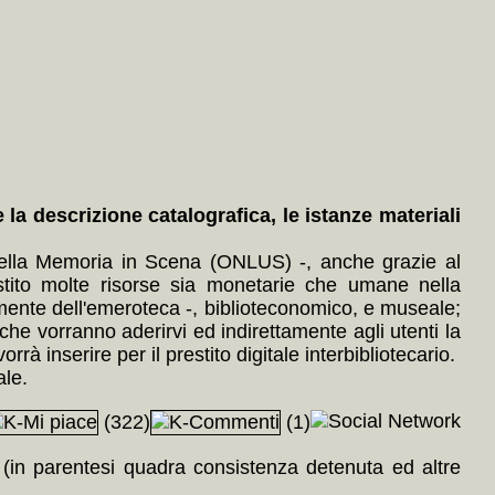
a descrizione catalografica, le istanze materiali
 della Memoria in Scena (ONLUS) -, anche grazie al
tito molte risorse sia monetarie che umane nella
almente dell'emeroteca -, biblioteconomico, e museale;
he vorranno aderirvi ed indirettamente agli utenti la
rà inserire per il prestito digitale interbibliotecario.
ale.
(322)
(1)
a (in parentesi quadra consistenza detenuta ed altre