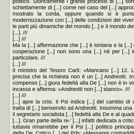
politico. Storicamente i grandi processi di [...] sono
schiettamente di [...] come nel caso del [...] appro
mostrato la corda, oppure quando si è puntat
modernizzazione con [...] delle condizioni del vivere 
le parti più dinamiche del mondo [...] e il mondo de
[...]. ///
[...] ///
Ma la [...] affermazione che [...] è lontana e la [...]
cooperazione [...] non sono una [...] né per [...] i
particolare. ///
[...] ///
Il ministro del Tesoro Carli: «Mancano [...] 12. L
precisa che la richiesta non è un [...] Andreotti. In
compenso [...] giura fedeltà alla De [...] non è in vi
incassa e afferma: «Andreotti non [...] stanco». ///
[...] ///
[...] apre la crisi. Il Psi indica [...] del cambio 
tratta di [...] benservito ad Andreotti. Insomma una 
il segretario socialista [...] fedeltà alla De e al quadr
[...]. Gran parte della re-' [...] infatti dedicata a critic
tuttavia rimarrebbe per il Psi [...] politico principa
della De. Critico [...] del Pds: «Messaggi contraddit