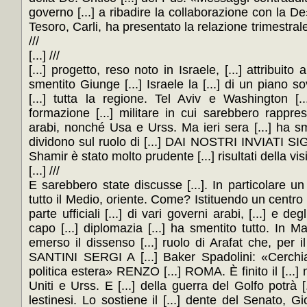
governo [...] a ribadire la collaborazione con la De». 
Tesoro, Carli, ha presentato la relazione trimestra
///
[...] ///
[...] progetto, reso noto in Israele, [...] attribuit
smentito Giunge [...] Israele la [...] di un piano sov
[...] tutta la regione. Tel Aviv e Washington [.
formazione [...] militare in cui sarebbero rappresen
arabi, nonché Usa e Urss. Ma ieri sera [...] ha sment
dividono sul ruolo di [...] DAI NOSTRI INVIATI S
Shamir è stato molto prudente [...] risultati della visi
[...] ///
E sarebbero state discusse [...]. In particolare un p
tutto il Medio, oriente. Come? Istituendo un centro mi
parte ufficiali [...] di vari governi arabi, [...] e deg
capo [...] diplomazia [...] ha smentito tutto. In Marti
emerso il dissenso [...] ruolo di Arafat che, per il p
SANTINI SERGI A [...] Baker Spadolini: «Cerchia
politica estera» RENZO [...] ROMA. È finito il [...] ma
Uniti e Urss. E [...] della guerra del Golfo potrà [
lestinesi. Lo sostiene il [...] dente del Senato, Giov