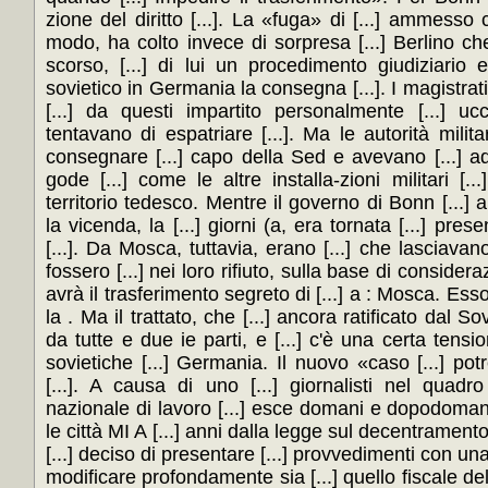
zione del diritto [...]. La «fuga» di [...] ammesso
modo, ha colto invece di sorpresa [...] Berlino ch
scorso, [...] di lui un procedimento giudiziario 
sovietico in Germania la consegna [...]. I magistrati 
[...] da questi impartito personalmente [...] u
tentavano di espatriare [...]. Ma le autorità militari
consegnare [...] capo della Sed e avevano [...] ad [.
gode [...] come le altre installa-zioni militari [..
territorio tedesco. Mentre il governo di Bonn [...
la vicenda, la [...] giorni (a, era tornata [...] pr
[...]. Da Mosca, tuttavia, erano [...] che lasciavan
fossero [...] nei loro rifiuto, sulla base di considerazio
avrà il trasferimento segreto di [...] a : Mosca. Esso 
la . Ma il trattato, che [...] ancora ratificato dal S
da tutte e due ie parti, e [...] c'è una certa tensione
sovietiche [...] Germania. Il nuovo «caso [...] po
[...]. A causa di uno [...] giornalisti nel quadro
nazionale di lavoro [...] esce domani e dopodomani, [
le città MI A [...] anni dalla legge sul decentramento,
[...] deciso di presentare [...] provvedimenti con una
modificare profondamente sia [...] quello fiscale de