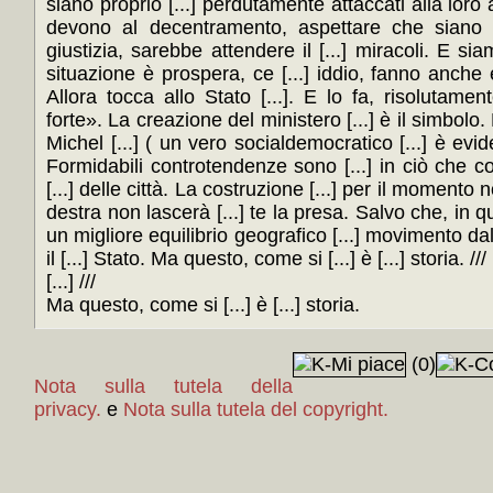
siano proprio [...] perdutamente attaccati alla loro 
devono al decentramento, aspettare che siano [.
giustizia, sarebbe attendere il [...] miracoli. E siamo
situazione è prospera, ce [...] iddio, fanno anche
Allora tocca allo Stato [...]. E lo fa, risolutament
forte». La creazione del ministero [...] è il simbolo.
Michel [...] ( un vero socialdemocratico [...] è evi
Formidabili controtendenze sono [...] in ciò che conc
[...] delle città. La costruzione [...] per il momento 
destra non lascerà [...] te la presa. Salvo che, in qué
un migliore equilibrio geografico [...] movimento da
il [...] Stato. Ma questo, come si [...] è [...] storia. ///
[...] ///
Ma questo, come si [...] è [...] storia.
(0)
Nota sulla tutela della
privacy.
e
Nota sulla tutela del copyright.