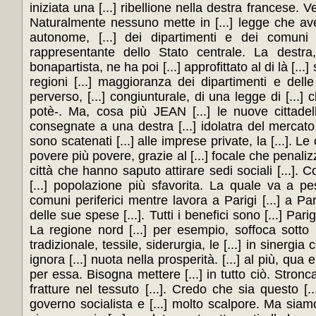
iniziata una [...] ribellione nella destra francese. 
Naturalmente nessuno mette in [...] legge che av
autonome, [...] dei dipartimenti e dei comuni e 
rappresentante dello Stato centrale. La destra,
bonapartista, ne ha poi [...] approfittato al di là [..
regioni [...] maggioranza dei dipartimenti e delle
perverso, [...] congiunturale, di una legge di [...] 
potè-. Ma, cosa più JEAN [...] le nuove cittadelle
consegnate a una destra [...] idolatra del mercato, 
sono scatenati [...] alle imprese private, la [...]. Le c
povere più povere, grazie al [...] focale che penalizz
città che hanno saputo attirare sedi sociali [...]. Co
[...] popolazione più sfavorita. La quale va a pesa
comuni periferici mentre lavora a Parigi [...] a Pa
delle sue spese [...]. Tutti i benefici sono [...] Parigi
La regione nord [...] per esempio, soffoca sotto [..
tradizionale, tessile, siderurgia, le [...] in sinergi
ignora [...] nuota nella prosperità. [...] al più, qua 
per essa. Bisogna mettere [...] in tutto ciò. Stroncar
fratture nel tessuto [...]. Credo che sia questo [.
governo socialista e [...] molto scalpore. Ma siam