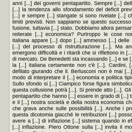
anni [...] dei governi pentapartito. Sempre [...] de
[...] la tendenza allo sfondamento del deficit pre
[...] e sempre [...] stangate si sono rivelate [...] 
limiti previsti. Non sappiamo se questo successo 
fusione, tuttavia [...] stato. Dobbiamo allora pensar
reiterate [...] economica? Purtroppo le cose non [
italiana appare [...] dopo [...] ammesso [...] delle 
[...] del processo di ristrutturazione [...]. Ma a
emergono difficoltà e i ritardi che si riflettono in [...
di mercato. De Benedetti sta incassando [...] e se [
la [...] italiana certamente non c'è [...]. Cardini, [.
defilato giurando che il. Berlusconi non è mai [...] 
modo di interpretare il [...] economia e politica tipi
Sullo sfondo si [...] Ciampico forse figura simbolica
questa collusione potrà [...]. Si prende atto [...]. Gl
pentapartito che hanno [...] essere in grado di [...] 
e il [...] nostra società e della nostra economia che
che grava anche sulle possibilità [...]. Anche i p
questa dicotomia giacché le retribuzioni [...] pos
avere a [...] di inflazione [...] sistema quando in eff
[...] inflazione. Piero Ottone sulla [...] invita il m