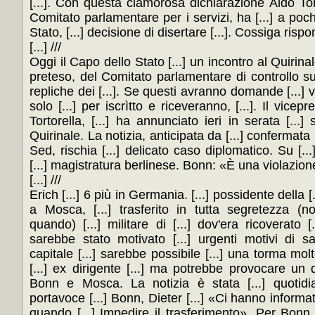
[...]. Con questa clamorosa dichiarazione Aldo Tor
Comitato parlamentare per i servizi, ha [...] a poch
Stato, [...] decisione di disertare [...]. Cossiga rispon
[...] ///
Oggi il Capo dello Stato [...] un incontro al Quirinal
preteso, del Comitato parlamentare di controllo su
repliche dei [...]. Se questi avranno domande [...] 
solo [...] per iscrìtto e riceveranno, [...]. Il vice
Tortorella, [...] ha annunciato ieri in serata [...]
Quirinale. La notizia, anticipata da [...] confermata p
Sed, rischia [...] delicato caso diplomatico. Su [..
[...] magistratura berlinese. Bonn: «È una violazione d
[...] ///
Erich [...] 6 più in Germania. [...] possidente della [.
a Mosca, [...] trasferito in tutta segretezza (n
quando) [...] militare di [...] dov'era ricoverato [
sarebbe stato motivato [...] urgenti motivi di s
capitale [...] sarebbe possibile [...] una torma molto
[...] ex dirigente [...] ma potrebbe provocare un de
Bonn e Mosca. La notizia è stata [...] quotidi
portavoce [...] Bonn, Dieter [...] «Ci hanno informat
quando [...] Impedire il trasferimento». Per Bonn 