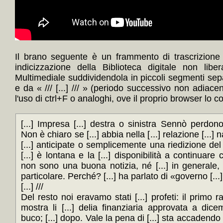
Il brano seguente è un frammento di trascrizione
indicizzazione della Biblioteca digitale non lib
Multimediale suddividendola in piccoli segmenti sep
e da « /// [...] /// » (periodo successivo non adiace
l'uso di ctrl+F o analoghi, ove il proprio browser lo c
[...] Impresa [...] destra o sinistra Sennò perd
Non è chiaro se [...] abbia nella [...] relazione [...]
[...] anticipate o semplicemente una riedizione del
[...] è lontana e la [...] disponibilità a continuar
non sono una buona notizia, né [...] in generale, 
particolare. Perché? [...] ha parlato di «governo [...].
[...] ///
Del resto noi eravamo stati [...] profeti: il primo 
mostra li [...] delia finanziaria approvata a dice
buco; [...] dopo. Vale la pena di [...] sta accadendo i