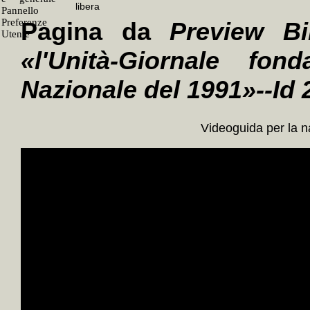
Pagina da
Preview Bi
«l'Unità-Giornale fo
Nazionale del 1991»--Id
Videoguida per la 