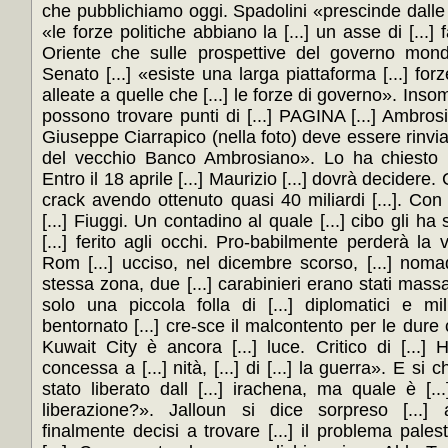
che pubblichiamo oggi. Spadolini «prescinde dalle 
«le forze politiche abbiano la [...] un asse di [...] 
Oriente che sulle prospettive del governo mondia
Senato [...] «esiste una larga piattaforma [...] forze 
alleate a quelle che [...] le forze di governo». Insom
possono trovare punti di [...] PAGINA [...] Ambros
Giuseppe Ciarrapico (nella foto) deve essere rinviat
del vecchio Banco Ambrosiano». Lo ha chiesto il 
Entro il 18 aprile [...] Maurizio [...] dovrà decidere.
crack avendo ottenuto quasi 40 miliardi [...]. Con
[...] Fiuggi. Un contadino al quale [...] cibo gli h
[...] ferito agli occhi. Pro-babilmente perderà la v
Rom [...] ucciso, nel dicembre scorso, [...] nomadi
stessa zona, due [...] carabinieri erano stati massa
solo una piccola folla di [...] diplomatici e mi
bentornato [...] cre-sce il malcontento per le dure 
Kuwait City è ancora [...] luce. Critico di [...] H
concessa a [...] nità, [...] di [...] la guerra». E si ch
stato liberato dall [...] irachena, ma quale è [.
liberazione?». Jalloun si dice sorpreso [...
finalmente decisi a trovare [...] il problema palest