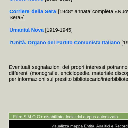
Corriere della Sera
[1948* annata completa «Nuov
Sera»]
Umanità Nova
[1919-1945]
l'Unità. Organo del Partito Comunista Italiano
[19
Eventuali segnalazioni dei propri interessi potranno i
differenti (monografie, enciclopedie, materiale disc
per informazioni sul prestito bibliotecario/interbibliot
Filtro S.M.O.G+ disabilitato. Indici dal corpus autorizzato
visualizza mappa Entità, Analitici e Recor