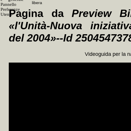
Pagina da
Preview Bi
«l'Unità-Nuova iniziati
del 2004»--Id 250454737
Videoguida per la 