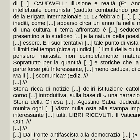
di [...]. CAUDWELL: Illusione e realtà (Et. An
intellettuale comunista (caduto combattendo per 
della Brigata internazionale 11 12 febbraio [...]. [...]
inediti, come [...] apparso circa un anno fa nella m
di una cultura. Il tema affrontato è [...] seducenti
presentino allo studioso [...] e la natura della poe
[...] essere. E i suol tentativi [...] tale punto di vista
1 limiti del tempo (circa quindici [...] limiti della cul
pensiero marxista non completamente matura
Soprattutto per la quantità [...] e storiche che l
parte forse più Interessante, [...] meno caduca, di 
Ma il [...] scomunica? (Ediz. ///
[...] ///
Stona ricca di notizie [...] deliri istituzione catt
corno [...] Introduttiva, sulla base di « una narrazion
Storia della Chiesa [...]. Agostino Saba, dedicata
munita ogni [...] Visto: nulla osta alla stampa Impri
interessante [...] tutti. LIBRI RICEVUTI: Il Vaticano 
Cult. ///
[...] ///
[...] Dal fronte antifascista alla democrazia [...] («