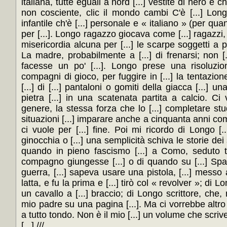
[...] ///