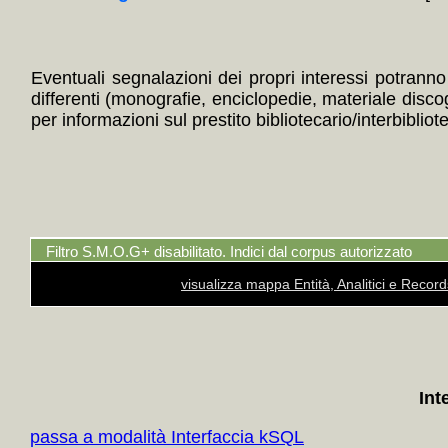
Eventuali segnalazioni dei propri interessi potranno i
differenti (monografie, enciclopedie, materiale disc
per informazioni sul prestito bibliotecario/interbibliot
Filtro S.M.O.G+ disabilitato. Indici dal corpus autorizzato
visualizza mappa Entità, Analitici e Recor
Int
passa a modalità Interfaccia kSQL