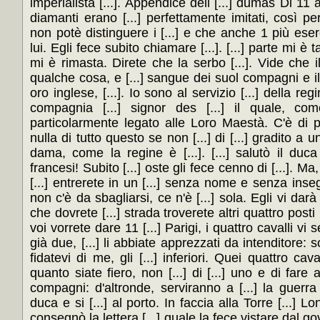
imperialista [...]. Appendice dell [...] dumas Di 11 a 
diamanti erano [...] perfettamente imitati, così per
non potè distinguere i [...] e che anche 1 più eserc
lui. Egli fece subito chiamare [...]. [...] parte mi è ta
mi è rimasta. Direte che la serbo [...]. Vide che il 
qualche cosa, e [...] sangue dei suol compagni e il s
oro inglese, [...]. Io sono al servizio [...] della reg
compagnia [...] signor des [...] il quale, com
particolarmente legato alle Loro Maestà. C'è di pi
nulla di tutto questo se non [...] di [...] gradito a 
dama, come la regine è [...]. [...] salutò il duca 
francesi! Subito [...] oste gli fece cenno di [...]. M
[...] entrerete in un [...] senza nome e senza inseg
non c'è da sbagliarsi, ce n'è [...] sola. Egli vi darà 
che dovrete [...] strada troverete altri quattro posti p
voi vorrete dare 11 [...] Parigi, i quattro cavalli v
già due, [...] li abbiate apprezzati da intenditore: so
fidatevi di me, gli [...] inferiori. Quei quattro cava
quanto siate fiero, non [...] di [...] uno e di fare acc
compagni: d'altronde, serviranno a [...] la guerra c
duca e si [...] al porto. In faccia alla Torre [...] Lo
consegnò la lettera [...] quale la fece vistare dal gov