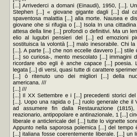
[...] Arrivederci a domani (Einaudi), 1950, [...]. Un 
Stephen [...] « giovane gigante dagli [...] dal ca
spaventosa malattia [...] alla morte. Nausea e disi
giovane ohe si rifugia o [...] Isola In una cittadina 
attesa della line [...] profondi o definitivi. Ma un l
elio al lugubri pensieri del [...] ed emozioni più
sostituisca la volontà [...] malo inesorabile. Chi la v
[...]. A parte [...] che non eccelle davvero [...] stile
[...] so curiosa-, mento mescolato [...] immagini di
ricordare ebo egli è anche capace [...] poesia. L
legata [...] di versi, quasi tutte di carattere speriment
[...] ò ritenuto uno dei migliori [...] della nu
americana. ///
[...] ///
[...] Il XX Settembre e i [...] precedenti storici de
[...]. Uopo una rapida o [...] ruolo generale che il Va
ad assumere fin dalla Restaurazione (1815), s
reazionario, antipopolare e antinazionale, 1 [...] cinq
liberale e anticlericale del [...] tutte lo vignette son
Appunto nella saporosa polemica [...] del tempo
[...] italiana fosse coerentemente liberale. [...] un li