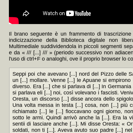
Il brano seguente è un frammento di trascrizione
indicizzazione della Biblioteca digitale non lib
Multimediale suddividendola in piccoli segmenti sep
e da « /// [...] /// » (periodo successivo non adiace
l'uso di ctrl+F o analoghi, ove il proprio browser lo c
Seppi poi che avevano [...] nord del Pizzo delle Saette, Aldo [...] fatto male a un [...] mollare. Venne [...] le Apuane si empirono [...] gite presero un aspetto diverso. Era [...] che si parlava di [...] In Germania aveva aggredito la Polonia, si parlava eli [...] noi, così volevano i fascisti. Veniva poca voglia di [...]. Trovai Oresta, un discorso [...] disse ancora dello spigolo nord del Pizzo [...] Saette. Una volta messa in testa [...] cosa, non [...] più cristi, con lei. Aldo era stato richiamato [...] le [...] fioccavano ogni giorno, non [...] non avesse qualcuno sotto le armi. Quindi arrivò anche la [...]. Era la vigilia del [...] spigolo nord e sentii di lasciare anche [...]. Mi disse Oresta: « Ora [...] fare propaganda fra i soldati, non ti [...]. Aveva avuto suo padre [...] nel [...] mi strinse la mano [...] vedemmo più. Non ci vedemmo più [...] lei, povera Oresta. La chiamavano [...] essa infatti appariva e [...]. Sali al monte tra [...] mise nella formazione di Gigi e Gigi [...] che ne avevano pochi di spiccioli. Piantarono il quartier generale [...] Foce di [...] tra i montanari di Col [...] Favilla, di [...] di Pruno e del Cardoso. Ragazzi apposto, li conoscevo. Ma lei era la [...] dicevano. Una furia, povera Oresta. Mi bastava pensarci per [...] tracolla, piccozza nel pugno e corda olla [...]. Ale, Oresta, ale, [...]. Mi dicevano che i [...] fascisti la odiavano, la chiamavano [...] povera [...] la volevano viva. La odiavano perchè In [...] quando se la trovavano davanti era già [...]. Dicono che stava sempre [...] non bastava [...] camminare da muli per [...] volevano sorprendere i boia. Quindi li ammaestrava senza [...] picchi con la corda, mitraglia alle spalle [...] pugno. Anche questo capivo. Molti nostri ragazzi, infatti, [...] con la montagna non meno che contro [...] spesso sono caduti per questo. Potevo immaginarmi [...] lassù. Mi ricordavo di un [...] stella, si trattava di una sola nottata. Poi [...] del [...]. E sempre mi dicevano [...] Oresta. Della volta che si [...] a faccia con sei tedeschi e della [...] presero nel rifugio della Pània Secca. Stava a lei ad [...] muro [...] gli altri quattro erano [...] dietro [...] sotto i suoi occhi [...] si butta a ròtoli [...] che scende a Forno [...] e chi s'è visto [...]. Poi del ponte, poi [...] di munizioni e del magazzino di viveri, [...]. [...] della volta che da [...] ai fascisti sul [...] finché ebbe munizioni nella [...] si aiutò con i massi, con le [...] le unghie fino a buio. Poi venne [...] di ripiegare, "tutte le [...] riunirsi in «n punto della Garfagnana, era [...] e i tedeschi si ammassavano sulla Linea Gotica. Il gruppo delle Pànie [...] SS, quelle con le edelweiss al berretto, [...] quali si piazzò com'era facile capire sul Pizzo [...] Saette. Da li si poteva [...] passo tra la Garfagnana e la [...] punto troppo importante perchè [...] anche con le prime nevi. Erano i mesi della [...] i tedeschi apparivano anche più neri. Sparavano addirittura alle pietre, [...] facevano le pietre rotolando di giorno e [...] quelle pareti a picco. Riconquistare quel baluardo a [...] metri sotto il fuoco de le mitraglie, [...] partigiana si era scatenata [...] Linea Gotica, quindi bisognava passare per forza [...]. Potevo [...] mi dissero di Oresta. Fu uno notte di [...] le stelle, poi venne la [...] e di nuovo tornarono, qua e là, le stelle. Non rimaneva che la [...] spigolo nord, le altre vie si trovavano [...] sarebbero difese a colpi di pietra, [...] Lo spigolo nord del Pizzo [...] Saette è 700 metri di salti verticali con [...] roccia sempre sfasciata, si può giungere in [...]. Forse con una diecina di [...]. Invece dovevano fare attenzione [...] le pietre, a [...] su su come ombre, [...] corda. Si legarono in tre, Oresta [...] il petto gonfio di [...] e coraggio. Un po' veniva la neve, [...] po' riapparivano le [...] così por due ore, forse [...] quattro. Se fosse spuntata [...] addio, sapevano questo. E sapevano che [...] centinaia di compagni aspettavano il [...]. In tutte le cose [...] si dice. La fortuna era questa: [...] momento le mani facevano sangue, le unghie [...] strappati: non restava loro che guardarsi occhi [...] le cose. Sentivano già tossicchiare e [...] tanto per via del gelo. Non rimanevano che gli [...] di parete a piombo. Oresta prese a destra, [...] sinistra, fra loro [...] soltanto la corda come [...] nel vuoto, e laggiù nel buio respiravano [...] in attesa del colpo. Cadde una pietra e [...] in tedesco, ma subito seguirono gli scoppi [...] fu un inferno, un inferno di pochi [...]. Poi la vittoria [...]. La raccolsero che teneva [...] in un pugno e il capo della [...]. La corda era rimasta [...] momento di scattare, un attimo e giù. Era precipitata senza lanciare [...] si trattasse di salire ancora, non di [...]. [...] raccolta ai piedi di [...] tante volte le aveva fatto sognare gli [...] oggi porta appunto il suo nome: non [...] i bracci delle croci dove il tempo [...]. SILVIO MICHELI MOSCA [...] Grande successo Ha ottenuto al Teatro [...] il balletto « Don [...] » di [...]. Ecco la ballerina Maya [...] durante una difficile e [...] » del finale. Lo stesso balletto verrà [...] In [...] » Londra da! Ma è risaputo: gli [...] non hanno età. Tutti sanno chi era « Gallo » in Spagna, quali erano la [...] funzione e la [...] tremenda responsabilità di dirigente nella [...] eppure aveva appena [...] anni. Le fotografie di [...] tramandano [...] un po' assorta [...] giovane magro, un po' troppo [...] forse, che socchiude gli occhi per difendersi dal sole [...] spagnola. Adesso ha i capelli [...] ed è già molto diverso [...] asciutto che conoscemmo con [...] dopo il 25 aprile, il capo della Resistenza [...]. Ma è ancora lo [...] non hanno trasformato il leggero impaccio contadino [...] guardinghi i suoi gesti e il suo [...]. Ancora intatta è la [...] freschezza quasi fanciullesca dinanzi a [...] aspetti della vita e del mondo: tutto ciò [...] la cultura, ad esempio, che [...] giudica cor. Non sono il più [...] chi sia Longo uomo politico e dirigente [...]. Del resto chi conosca [...] attenzione il [...] popolare italiano e [...]. Vorrei piuttosto tracciare un [...] cosi come [...] conosciuto e colto al [...] tre anni abbondanti fa, a raccogliere documenti [...] il suo libro sulla Resistenza: « Un [...] »). [...] proprio [...] DALLA [...] minatori del Sulcis hanno [...] prime sementi per la terra [...] La lotta dei contadini sardi -Mezzadri al lavoro tra [...] braccianti Quaranta chilometri a 