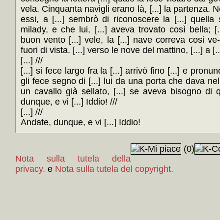
vela. Cinquanta navigli erano là, [...] la partenza. N
essi, a [...] sembrò di riconoscere la [...] quella 
milady, e che lui, [...] aveva trovato così bella; [
buon vento [...] vele, la [...] nave correva cosi ve-
fuori di vista. [...] verso le nove del mattino, [...] a [...
[...] ///
[...] si fece largo fra la [...] arrivò fino [...] e pronun
gli fece segno di [...] lui da una porta che dava nel [
un cavallo già sellato, [...] se aveva bisogno di 
dunque, e vi [...] Iddio! ///
[...] ///
Andate, dunque, e vi [...] Iddio!
(0)
Nota sulla tutela della
privacy.
e
Nota sulla tutela del copyright.