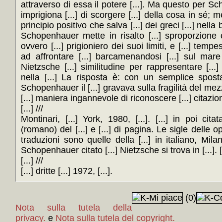
attraverso di essa il potere [...]. Ma questo per Sc
imprigiona [...] di scorgere [...] della cosa in sé; m
principio positivo che salva [...] dei greci [...] nella
Schopenhauer mette in risalto [...] sproporzione che
ovvero [...] prigioniero dei suoi limiti, e [...] temp
ad affrontare [...] barcamenandosi [...] sul ma
Nietzsche [...] similitudine per rappresentare [...
nella [...] La risposta è: con un semplice spost
Schopenhauer il [...] gravava sulla fragilità del mezz
[...] maniera ingannevole di riconoscere [...] citazione 
[...] ///
Montinari, [...] York, 1980, [...]. [...] in poi cit
(romano) del [...] e [...] di pagina. Le sigle delle o
traduzioni sono quelle della [...] in italiano, Mila
Schopenhauer citato [...] Nietzsche si trova in [...]. [...]
[...] ///
[...] dritte [...] 1972, [...].
(0)
Nota sulla tutela della
privacy.
e
Nota sulla tutela del copyright.