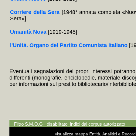
Corriere della Sera
[1948* annata completa «Nuov
Sera»]
Umanità Nova
[1919-1945]
l'Unità. Organo del Partito Comunista Italiano
[19
Eventuali segnalazioni dei propri interessi potranno i
differenti (monografie, enciclopedie, materiale disc
per informazioni sul prestito bibliotecario/interbibliot
Filtro S.M.O.G+ disabilitato. Indici dal corpus autorizzato
visualizza mappa Entità, Analitici e Recor