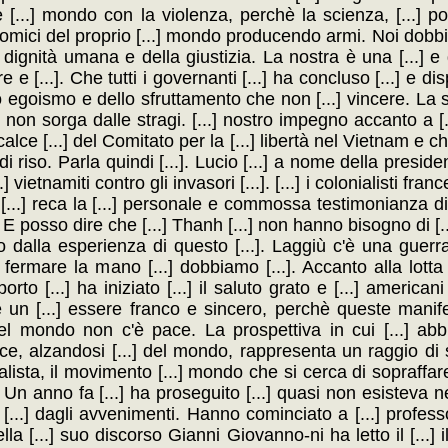
are [...] mondo con la violenza, perchè la scienza, [...] 
onomici del proprio [...] mondo producendo armi. Noi dobbi
] dignità umana e della giustizia. La nostra è una [...] 
 e [...]. Che tutti i governanti [...] ha concluso [...] e d
llo egoismo e dello sfruttamento che non [...] vincere. La
.] non sorga dalle stragi. [...] nostro impegno accanto a [.
 calce [...] del Comitato per la [...] libertà nel Vietnam e c
e di riso. Parla quindi [...]. Lucio [...] a nome della preside
] vietnamiti contro gli invasori [...]. [...] i colonialisti france
 [...] reca la [...] personale e commossa testimonianza di [
E posso dire che [...] Thanh [...] non hanno bisogno di [.
o dalla esperienza di questo [...]. Laggiù c'è una guerra
o fermare la mano [...] dobbiamo [...]. Accanto alla lotta d
o [...] ha iniziato [...] il saluto grato e [...] american
è un [...] essere franco e sincero, perchè queste manifes
l mondo non c'è pace. La prospettiva in cui [...] abb
voce, alzandosi [...] del mondo, rappresenta un raggio di s
alista, il movimento [...] mondo che si cerca di sopraffare.
. Un anno fa [...] ha proseguito [...] quasi non esisteva ne
.] dagli avvenimenti. Hanno cominciato a [...] professori
ella [...] suo discorso Gianni Giovanno-ni ha letto il [...] 