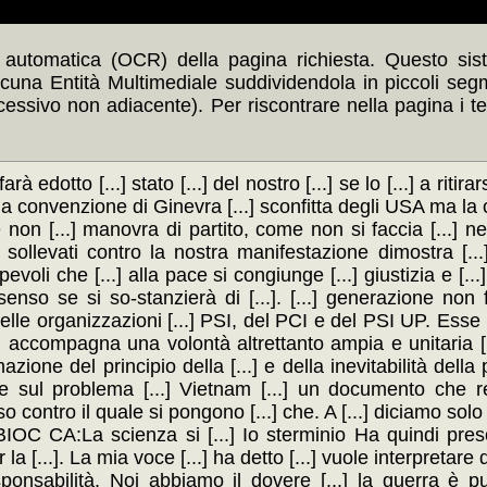
automatica (OCR) della pagina richiesta. Questo siste
scuna Entità Multimediale suddividendola in piccoli seg
ccessivo non adiacente). Per riscontrare nella pagina i t
 edotto [...] stato [...] del nostro [...] se lo [...] a ritirar
 della convenzione di Ginevra [...] sconfitta degli USA ma la c
e non [...] manovra di partito, come non si faccia [...] 
no sollevati contro la nostra manifestazione dimostra [...
evoli che [...] alla pace si congiunge [...] giustizia e [..
enso se si so-stanzierà di [...]. [...] generazione non f
elle organizzazioni [...] PSI, del PCI e del PSI UP. Esse 
 accompagna una volontà altrettanto ampia e unitaria [...
mazione del principio della [...] e della inevitabilità dell
mune sul problema [...] Vietnam [...] un documento che re
 contro il quale si pongono [...] che. A [...] diciamo solo 
BIOC CA:La scienza si [...] Io sterminio Ha quindi preso 
[...]. La mia voce [...] ha detto [...] vuole interpretare que
ponsabilità. Noi abbiamo il dovere [...] la guerra è pu