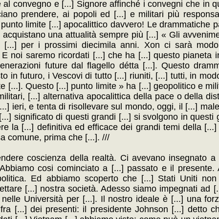
te al convegno e [...] Signore affinché i convegni che in que
cciano prendere, ai popoli ed [...] e militari più responsab
el punto limite [...] apocalittico davvero! Le drammatiche
] acquistano una attualità sempre più [...] « Gli avvenime
l [...] per i prossimi diecimila anni. Xon ci sarà modo 
 noi saremo ricordati [...] che ha [...] questo pianeta i
generazioni future dal flagello détta [...]. Questo dramm
futuro, i Vescovi di tutto [...] riuniti, [...] tutti, in modo 
...]. Questo [...] punto limite » ha [...] geopolitico e mil
militari, [...] alternativa apocalittica della pace o della dis
] ieri, e tenta di risollevare sul mondo, oggi, il [...] mal
] significato di questi grandi [...] si svolgono in questi 
ere la [...] definitiva ed efficace dei grandi temi della [..
sa comune, prima che [...]. ///
a parola è [...] compagno Mario Alicata. [...] impegni per [...] Italia Credo non possa [...] al governo americano e a tutti coloro [...] c comprensione [...] ha iniziato [...] il significato originale, possente, [...] unitaria nel senso più [...] di una convergenza di forze Ubere, coraggiose. Unitaria, questa manifestazione, nel [...] e significativo perchè in essa si saldano [...] autenticamente socialista, autenticamente cristiana, autenticamente democratica non [...] vietnamita, ma con [...] altra America » che [...] Johnson e ci dà fiducia e speranza [...] di Lincoln e di Roosevelt non è [...]. Questa immensa unione di [...] ad avere ragione del napalm e delle [...] presidente Johnson, soprattutto perchè essa testimonia [...] detto con forza [...] per esserci nel mondo [...] instaurare nel mondo un regime di coesistenza [...] per sempre [...] lo spettro del fungo [...] un nuovo regime di rapporti [...] fondato sul riconoscimento del [...] grande o piccolo, dalla pelle [...]. Tutti parlano di pace [...] violenza (anche Johnson, anche i nostri governanti): [...] resteranno parole e [...] se non acquisteranno un [...] col colonialismo e il [...]. Da questa immensa manifestazione [...] netti delle forze di pace: impegni a [...] un uomo nè un [...] causa della sporca guerra americana. Vanamente [...] sollecita con Interviste a [...] appoggio [...] gli rispondiamo no. Prendano atto di questo [...] governanti. Non basta auspicare una soluzione [...] del conflitto: bisogna capire e dire chi è [...] e chi [...] di « comprendere » e [...] dare appoggio morale e politico [...] sol perché tiene la leadership [...] Patto Atlantico. Solo allora avrà un [...] ritorno agli accordi di Ginevra, perchè tale [...] apertura di trattative unicamente [...] tempi [...] con cui realizzare la [...] del Vietnam. Alicata ha cosi concluso: Si [...] le forze politiche. Da questa Piazza (dove [...] il [...] romano salutò la Repubblica italiana [...] per portare ovunque lo [...] occorre per [...] assolvere il nostro dove [...] Vietnam, verso il mondo, verso [...] cana e antifascista. [...] sola scelta per i [...] Prima [...]. Fernando Santi prenda a [...]. Giulietta Ascoli, redattrice di [...] Noi [...] » di ritorno da un viaggio nel Vietnam, [...] presidenza un fazzoletto che i partigiani del [...] hanno ri cavato da [...]. Tra pace e guerra, [...] oppressione, tra indipendenza e servitù, la scelta. Sento di rimanere fedele, [...] tradizione socialista del movimento operaio italiano, alle [...] la pace e la libertà dei popoli, [...] proletario. Noi rappresentiamo [...] la schiacciante maggioranza del nostro [...] la [...] volontà di pace, la condanna [...] americano, [...] del diritto di autodeterminazione dei [...]. Non può esserci una soluzione [...] problema vietnamita [...] a proseguito Santi [...] che non sia una soluzione [...] fondata sul pieno riconoscimento del [...] come interlocutore valido a trattare. Devono quindi cessare i [...] trattative di pace perchè il [...] vietnamita [...] ordinamenti che crede attraverso elezioni libere, non [...] di potenze. Chi pretende garanzie dai [...] " dopo " è il primo a [...]. I vietnamiti hanno dato [...] del loro attaccamento alla democrazia. Dopo [...] rievocato la protesta che [...] America » contro questa « barbara guerra [...] gravissimo che [...] vorrebbe far valere dovunque [...] la libertà) Santi ha invitato i governanti [...] rifiutare qualsiasi gesto di solidarietà anche formale [...] con [...] e a prendere iniziative [...] Vietnam « quella pace che è condizione [...] e di tutte le libertà ». Non sono in gioco [...] e di gruppi, di governo o di [...]. [...] in gioco la pace. Nessuno venga meno a [...]. Alla fine del discorso [...] Santi. Poi Andrea Gaggero consegna [...] Cari [...] una tela di 32 [...] dei maggiori artisti italiani ispirati al Vietnam, [...] d'ordine, che i giovani del circolo culturale CAB [...] hanno portato nei cantieri, nelle scuole, nei [...] Roma. [...] e [...] prima [...] continui a porre sullo [...] responsabilità di Washington, Hanoi e Pechino, proteggendosi [...] inglese che soltanto a parole si presenta [...] americana, e che di fatto è un [...] negoziata sulla sola base possibile: cioè la [...] USA, che è responsabile della guerra e [...] sud-est asiatico. Lo stesso doloroso stupore [...] della posizione di Labor, pressappoco identica, e [...] comunicato della Federazione romana del PSI, evidentemente [...] larghi consensi venuti dalla base socialista e [...] stessi dirigenti provinciali a