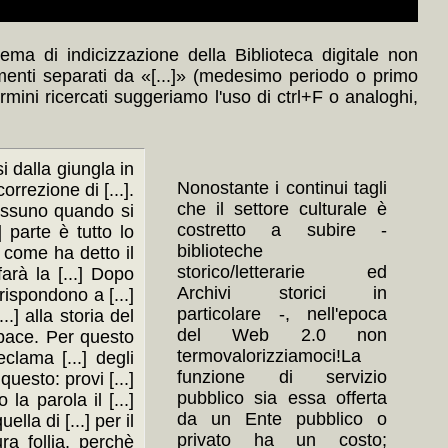
ma di indicizzazione della Biblioteca digitale non
menti separati da «[...]» (medesimo periodo o primo
ermini ricercati suggeriamo l'uso di ctrl+F o analoghi,
si dalla giungla in
Nonostante i continui tagli
orrezione di [...].
che il settore culturale è
nessuno quando si
costretto a subire -
] parte è tutto lo
biblioteche
.] come ha detto il
storico/letterarie ed
arà la [...] Dopo
Archivi storici in
rispondono a [...]
particolare -, nell'epoca
] alla storia del
del Web 2.0 non
a pace. Per questo
termovalorizziamoci!La
clama [...] degli
funzione di servizio
questo: provi [...]
pubblico sia essa offerta
la parola il [...]
da un Ente pubblico o
lla di [...] per il
privato ha un costo;
ra follia, perchè