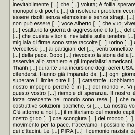
inevitabilmente [...] che [...] voluta; è follia sper
monopolio di pochi: [...] di risolvere i problemi ec
essere risolti senza elemosine e senza stragi, [...
non può essere [...] voce Alberto [...] che vuol vivere
[...] esaltano la guerra di aggressione e la [...] de
[...] che questa vittoria inevitabile sulle tenebre [..
migliaia di firme sono state raccolte [...] Torino [...]
Vercellese [...] ai partigiani del [...] venti tonnellat
[...] della pace. Dopo [...] rievocato la storia della [...
asservite allo straniero e gli imperialisti americani,
Thanh [...] durante una incursione degli aerei USA. 
difendersi. Hanno già imparato dai [...] ogni giorn
superare il limite oltre il [...] catastrofe. Dobbiam
nostro impegno perchè è in [...] del mondo ». Vi port
questo vostro [...] riempie di speranza. Il nostro 
forza crescente nel mondo sono rese [...] che ne
costruttive soluzioni pacifiche, si [...]. La nostra 
C'è attorno a noi [...] il militarismo del mondo capit
nostro grido [...] che scongiura [...] del mondo [...]
movimento per la pace. Facevamo il possibile ma [..
dei cittadini. Le [...] PIRA [...] il demonio nazista d