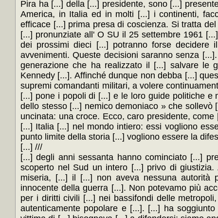
Pira ha [...] della [...] presidente, sono [...] presen
America, in Italia ed in molti [...] i continenti, fa
efficace [...] prima presa di coscienza. Si tratta d
[...] pronunziate all' O SU il 25 settembre 1961 [...
dei prossimi dieci [...] potranno forse decidere i
avvenimenti. Queste decisioni saranno senza [...]. E
generazione che ha realizzato il [...] salvare le 
Kennedy [...]. Affinché dunque non debba [...] questo in 
supremi comandanti militari, a volere continuamente [
[...] pone i popoli di [...] e le loro guide politiche e 
dello stesso [...] nemico demoniaco » che sollevò [...
uncinata: una croce. Ecco, caro presidente, come [...
[...] Italia [...] nel mondo intiero: essi vogliono ess
punto limite della storia [...] vogliono essere la dife
[...] ///
[...] degli anni sessanta hanno cominciato [...] prendere coscienza della realtà. Ci avevano insegnato a [...] ma abbiamo scoperto nel Sud un intero [...] privo di giustizia. Abbiamo cosi cominciato a [...] passato e il presente. Abbiamo visto la miseria, [...] il [...] non aveva nessuna autorità politica. Ed abbiamo scoperto che [...] Stati Uniti non erano la vittima innocente della guerra [...]. Non potevamo più accettare [...] nostra società. Adesso siamo impegnati ad [...] nella loro lotta per i diritti civili [...] nei bassifondi delle metropoli, nelle Università per [...]. Il nostro ideale è [...] una forza politica nuova, autenticamente popolare e [...]. [...] ha soggiunto fra [...] dei presenti: il presidente Johnson [...] detto che il Vietnam era vittima di [...] bisognava [...] a difendersi; siamo andati [...] Vietnam [...] abbiamo visto: come può un vietnamita invadere [...] presidente Johnson ci aveva [...] difendere nel Vietnam la libertà di tutti; [...] Vietnam e abbiamo visto il potere di [...] cui si contrapponeva la lotta popolare per [...]. Il presidente Johnson ci [...] bisognava respingere nel Vietnam [...] cinese: siamo stati laggiù [...] che non solo nel Vietnam ma in [...] altri stranieri armati che [...]. Ci avevano parlato della [...] i popoli poveri: abbiamo visto bombardamenti a [...] di concentramento. In realtà ciò che gli Stati Uniti fanno in Asia. [...] contro questo che si erge [...] la nuova sinistra americana. Abbiamo cominciato in pochi: [...] il mondo della scuola. Lacerazioni stanno verificandosi [...] atlantica: c'è [...] di un ripensamento [...] pubblica. [...] vero, possiamo ancora perdere: ma [...] tempo fa non era neppure possibile pensare ad una [...]. [...] ha cosi concluso. Noi faremo tutto il possibile [...] far avanzare [...] altra America »: ma intanto [...] altra Italia ». [...] i cattolici sono [...] Giovannoni. Perchè se abbiamo fatto [...]. Perchè non basta auspicare [...] è necessario agire per la pace, costruire [...]. Perchè il [...] vuole [...] i popoli di tutte le Gianni [...] della terra vogliono la [...]. Perchè se c'è un [...] mondo dove non c'è pace di questa [...] siamo tutti responsabili. Perchè occorre invitare gli [...] i governi a superare ogni sterile posizione [...] e ad agire; agire nei limiti delle [...] agire perchè termini la guerra, inutile guerra, [...] nel Vietnam. Perchè occorre tentare ancora, [...] fino [...] ogni via che conduca [...] trattative di pace. Perchè non si facciano [...] intenzioni dietro i quali celare grossi interessi [...]. Perchè invece con spirito [...] soprattutto ai popoli che soffrono per la [...] tutto con la pace è guadagnato, che [...] guerra è perduto: nel pianto, nel lutto, [...] disperazione. Si operi, dunque, per [...] pacifico del mondo. Si aprano le porte [...] sollecitino iniziative di pace, si adeguino gli [...] fine: siano dunque le Nazioni Unite [...] specchio del mondo e [...] tornare alla Conferenza di Ginevra. Questa è la strada [...] afferma Giovannoni [...] perchè tutti i popoli [...] ritrovino uniti nella lotta contro la fame. Infatti una sola è [...]. Grande sarà la riconoscenza [...] e la benedizione di Dio per chi [...] i legami del passato, per chi. Una primavera nuova si [...] mondo, e di questa primavera dobbiamo dischiudere [...] volontà. Questa speranza diverrà certezza [...] per la pace e con la pace [...]. Per sempre dobbiamo sconfiggere [...] guerra e quanti credono nella forza della [...] la violenza vogliono sopraffare. Guerra alla guerra! Ti mondo vuole sconfiggere [...] scuole dove c'è ignoranza: ospedali dove c'è [...] c'è disoccupazione: chiese dove manca la speranza. Questa è la società [...] noi tutti. Questo è ciò per cui [...] e vogliamo combattere. Questo è un diritto [...] tutti coloro che intendono chiamarsi col nome [...]. Grandi applausi accolgono la [...] di Giovannoni che dà poi lettura del [...]. La Pira, riportato in [...] giornale. Dopo [...] che quattro facchini di Livorno [...] diecimila lire come contributo alle spese per [...]. Basso, pur presente, non [...] per ragioni di salute, l