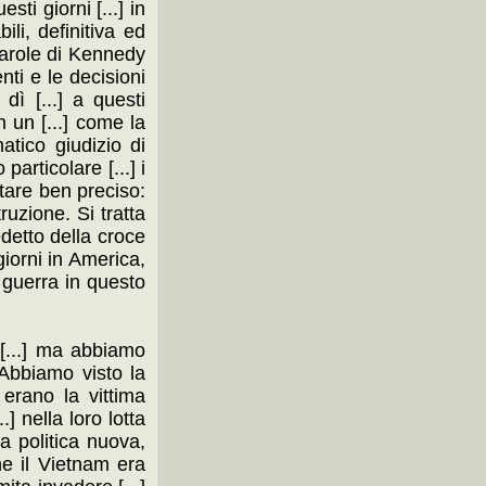
sti giorni [...] in
ili, definitiva ed
 parole di Kennedy
nti e le decisioni
dì [...] a questi
n un [...] come la
atico giudizio di
particolare [...] i
itare ben preciso:
truzione. Si tratta
edetto della croce
giorni in America,
.] guerra in questo
lla manifestazione indetta dal Comitato [...]. Anche la [...] si è occupata [...] per altro con un [...] stupidaggini; mentre il Corriere della Sera non [...] propria soddisfazione per la grave presa di [...]. Venendo ai discorsi domenicali, [...] in primo luogo un intervento [...]. Mosca, segretario della C GIL, [...] di Milano dei sindacalisti del PSI e [...] P SDI. Parlando della situazione di [...] versa la Comunità europea, Mosca ha affermato [...] deriva [...] « di [...] socialista unitaria in Europa [...] ogni discriminazione e guidi, seppure in modo [...] di tutte le forze progressiste, cattoliche, laiche [...]. Egli ha quindi sottolineato [...] di creare rappresentanze democratiche in seno agli [...] Comunità, istituendo a tale scopo [...] regolamenti [...] delle rappresentanze governative, parlamentari e dei sindacati [...]. In campo democristiano, discorsi [...] fra gli altri, dal ministro Pastore, che [...] programmi per il Mezzogiorno, e dal sottosegretario [...] che ha accennato alle [...] maggiore coesione » [...] della [...] confermando così indirettamente le [...] in corso verso la costituzione di un [...] potere cui aderiranno anche i morotei, insieme [...] ai [...]. Si tratterebbe in sostanza [...] vecchia corrente di « Iniziativa democratica », [...] d. [...] della [...] si è soffermato anche [...]. Piccoli in un ar