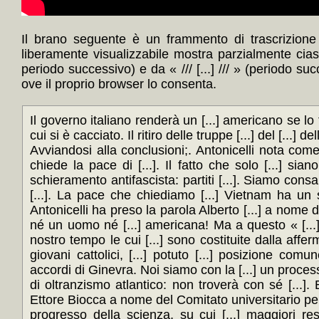
Il brano seguente è un frammento di trascrizione 
liberamente visualizzabile mostra parzialmente cia
periodo successivo) e da « /// [...] /// » (periodo su
ove il proprio browser lo consenta.
Il governo italiano renderà un [...] americano se lo farà
cui si è cacciato. Il ritiro delle truppe [...] del [...]
Avviandosi alla conclusioni;. Antonicelli nota com
chiede la pace di [...]. Il fatto che solo [...] sia
schieramento antifascista: partiti [...]. Siamo consap
[...]. La pace che chiediamo [...] Vietnam ha un s
Antonicelli ha preso la parola Alberto [...] a nome d
né un uomo né [...] americana! Ma a questo « [...]
nostro tempo le cui [...] sono costituite dalla affer
giovani cattolici, [...] potuto [...] posizione co
accordi di Ginevra. Noi siamo con la [...] un processo
di oltranzismo atlantico: non troverà con sé [...]. 
Ettore Biocca a nome del Comitato universitario per la 
progresso della scienza, su cui [...] maggiori res