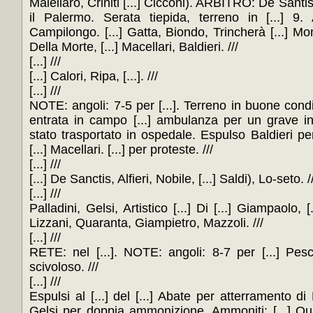
Maiellaro, Criniti [...] Cicconi). ARBITRO: De Santis 
il Palermo. Serata tiepida, terreno in [...] 9.
Campilongo. [...] Gatta, Biondo, Trincherà [...] Mona
Della Morte, [...] Macellari, Baldieri. ///
[...] ///
[...] Calori, Ripa, [...]. ///
[...] ///
NOTE: angoli: 7-5 per [...]. Terreno in buone condizioni
entrata in campo [...] ambulanza per un grave inf
stato trasportato in ospedale. Espulso Baldieri pe
[...] Macellari. [...] per proteste. ///
[...] ///
[...] De Sanctis, Alfieri, Nobile, [...] Saldi), Lo-seto. /
[...] ///
Palladini, Gelsi, Artistico [...] Di [...] Giampaolo,
Lizzani, Quaranta, Giampietro, Mazzoli. ///
[...] ///
RETE: nel [...]. NOTE: angoli: 8-7 per [...] Pes
scivoloso. ///
[...] ///
Espulsi al [...] del [...] Abate per atterramento di Pal
Gelsi per doppia ammonizione. Ammoniti: [...] Quar