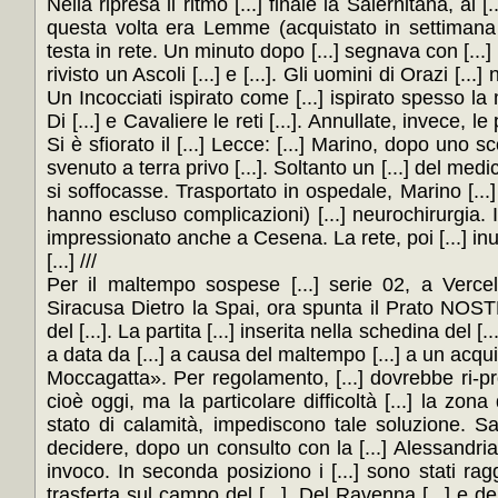
Nella ripresa il ritmo [...] finale la Salernitana, al [.
questa volta era Lemme (acquistato in settimana [.
testa in rete. Un minuto dopo [...] segnava con [...] s
rivisto un Ascoli [...] e [...]. Gli uomini di Orazi [...
Un Incocciati ispirato come [...] ispirato spesso la 
Di [...] e Cavaliere le reti [...]. Annullate, invece, le
Si è sfiorato il [...] Lecce: [...] Marino, dopo uno s
svenuto a terra privo [...]. Soltanto un [...] del med
si soffocasse. Trasportato in ospedale, Marino [...
hanno escluso complicazioni) [...] neurochirurgia. I
impressionato anche a Cesena. La rete, poi [...] inut
[...] ///
Per il maltempo sospese [...] serie 02, a Vercelli
Siracusa Dietro la Spai, ora spunta il Prato NOST
del [...]. La partita [...] inserita nella schedina del [.
a data da [...] a causa del maltempo [...] a un acquit
Moccagatta». Per regolamento, [...] dovrebbe ri-pro
cioè oggi, ma la particolare difficoltà [...] la zona 
stato di calamità, impediscono tale soluzione. Sa
decidere, dopo un consulto con la [...] Alessandr
invoco. In seconda posiziono i [...] sono stati raggi
trasferta sul campo del [...]. Del Ravenna [...] e del 