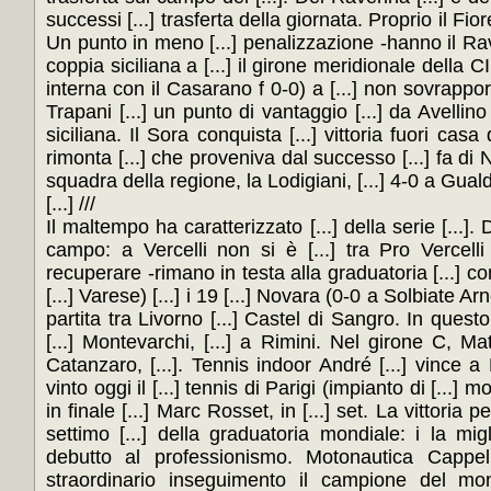
successi [...] trasferta della giornata. Proprio il Fio
Un punto in meno [...] penalizzazione -hanno il Ra
coppia siciliana a [...] il girone meridionale della CI
interna con il Casarano f 0-0) a [...] non sovrapporsi
Trapani [...] un punto di vantaggio [...] da Avellin
siciliana. Il Sora conquista [...] vittoria fuori casa d
rimonta [...] che proveniva dal successo [...] fa di No
squadra della regione, la Lodigiani, [...] 4-0 a Guald
[...] ///
Il maltempo ha caratterizzato [...] della serie [...].
campo: a Vercelli non si è [...] tra Pro Vercelli 
recuperare -rimano in testa alla graduatoria [...] c
[...] Varese) [...] i 19 [...] Novara (0-0 a Solbiate Ar
partita tra Livorno [...] Castel di Sangro. In qu
[...] Montevarchi, [...] a Rimini. Nel girone C, Mate
Catanzaro, [...]. Tennis indoor André [...] vince a P
vinto oggi il [...] tennis di Parigi (impianto di [...] m
in finale [...] Marc Rosset, in [...] set. La vittoria pe
settimo [...] della graduatoria mondiale: i la migl
debutto al professionismo. Motonautica Cappellin
straordinario inseguimento il campione del mon