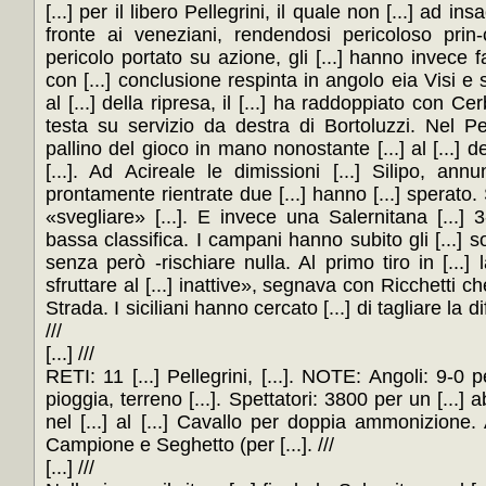
[...] per il libero Pellegrini, il quale non [...] ad ins
fronte ai veneziani, rendendosi pericoloso prin-ci
pericolo portato su azione, gli [...] hanno invece f
con [...] conclusione respinta in angolo eia Visi e 
al [...] della ripresa, il [...] ha raddoppiato con Cer
testa su servizio da destra di Bortoluzzi. Nel Per
pallino del gioco in mano nonostante [...] al [...] de
[...]. Ad Acireale le dimissioni [...] Silipo, a
prontamente rientrate due [...] hanno [...] sperato. S
«svegliare» [...]. E invece una Salernitana [...] 3-
bassa classifica. I campani hanno subito gli [...] so
senza però -rischiare nulla. Al primo tiro in [...] 
sfruttare al [...] inattive», segnava con Ricchetti ch
Strada. I siciliani hanno cercato [...] di tagliare la d
///
[...] ///
RETI: 11 [...] Pellegrini, [...]. NOTE: Angoli: 9-0 p
pioggia, terreno [...]. Spettatori: 3800 per un [...]
nel [...] al [...] Cavallo per doppia ammonizione. 
Campione e Seghetto (per [...]. ///
[...] ///