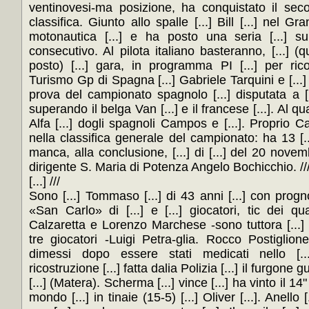
ventinovesi-ma posizione, ha conquistato il seco
classifica. Giunto allo spalle [...] Bill [...] nel Gr
motonautica [...] e ha posto una seria [...] s
consecutivo. Al pilota italiano basteranno, [...] 
posto) [...] gara, in programma PI [...] per ri
Turismo Gp di Spagna [...] Gabriele Tarquini e [...]
prova del campionato spagnolo [...] disputata a [...]
superando il belga Van [...] e il francese [...]. Al qu
Alfa [...] dogli spagnoli Campos e [...]. Proprio 
nella classifica generale del campionato: ha 13 [..
manca, alla conclusione, [...] di [...] del 20 novem
dirigente S. Maria di Potenza Angelo Bochicchio. //
[...] ///
Sono [...] Tommaso [...] di 43 anni [...] con progn
«San Carlo» di [...] e [...] giocatori, tic dei q
Calzaretta e Lorenzo Marchese -sono tuttora [...] o
tre giocatori -Luigi Petra-glia. Rocco Postiglio
dimessi dopo essere stati medicati nello [.
ricostruzione [...] fatta dalia Polizia [...] il furgone 
[...] (Matera). Scherma [...] vince [...] ha vinto il 14"
mondo [...] in tinaie (15-5) [...] Oliver [...]. Anello