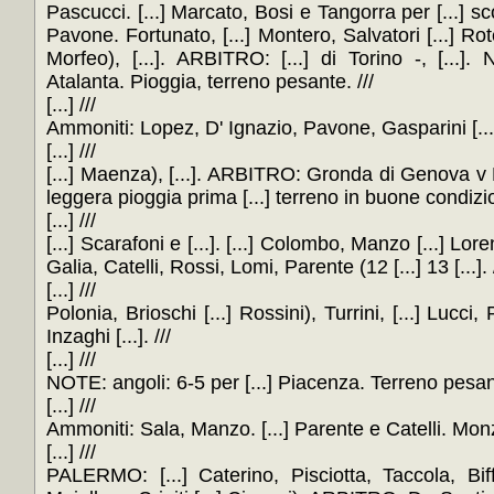
Pascucci. [...] Marcato, Bosi e Tangorra per [...] sco
Pavone. Fortunato, [...] Montero, Salvatori [...] Rotel
Morfeo), [...]. ARBITRO: [...] di Torino -, [...].
Atalanta. Pioggia, terreno pesante. ///
[...] ///
Ammoniti: Lopez, D' Ignazio, Pavone, Gasparini [...].
[...] ///
[...] Maenza), [...]. ARBITRO: Gronda di Genova v R
leggera pioggia prima [...] terreno in buone condizion
[...] ///
[...] Scarafoni e [...]. [...] Colombo, Manzo [...] Lo
Galia, Catelli, Rossi, Lomi, Parente (12 [...] 13 [...]. /
[...] ///
Polonia, Brioschi [...] Rossini), Turrini, [...] Lucci, P
Inzaghi [...]. ///
[...] ///
NOTE: angoli: 6-5 per [...] Piacenza. Terreno pesant
[...] ///
Ammoniti: Sala, Manzo. [...] Parente e Catelli. Mon
[...] ///
PALERMO: [...] Caterino, Pisciotta, Taccola, Biffi