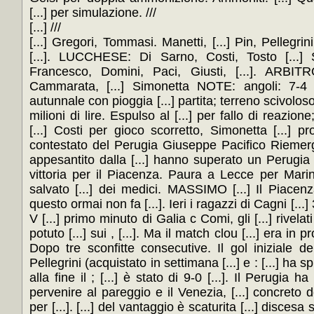
[...] per simulazione. ///
[...] ///
[...] Gregori, Tommasi. Manetti, [...] Pin, Pellegrini
[...]. LUCCHESE: Di Sarno, Costi, Tosto [...] 
Francesco, Domini, Paci, Giusti, [...]. ARBITR
Cammarata, [...] Simonetta NOTE: angoli: 7-4 p
autunnale con pioggia [...] partita; terreno scivoloso
milioni di lire. Espulso al [...] per fallo di reazion
[...] Costi per gioco scorretto, Simonetta [...] prot
contestato del Perugia Giuseppe Pacifico Rieme
appesantito dalla [...] hanno superato un Perugi
vittoria per il Piacenza. Paura a Lecce per Mari
salvato [...] dei medici. MASSIMO [...] Il Piacenz
questo ormai non fa [...]. Ieri i ragazzi di Cagni [...] 3 
V [...] primo minuto di Galia c Comi, gli [...] rivelat
potuto [...] sui , [...]. Ma il match clou [...] era in
Dopo tre sconfitte consecutive. Il gol iniziale de
Pellegrini (acquistato in settimana [...] e : [...] ha spin
alla fine il ; [...] è stato di 9-0 [...]. Il Perugia h
pervenire al pareggio e il Venezia, [...] concreto d
per [...]. [...] del vantaggio è scaturita [...] discesa 