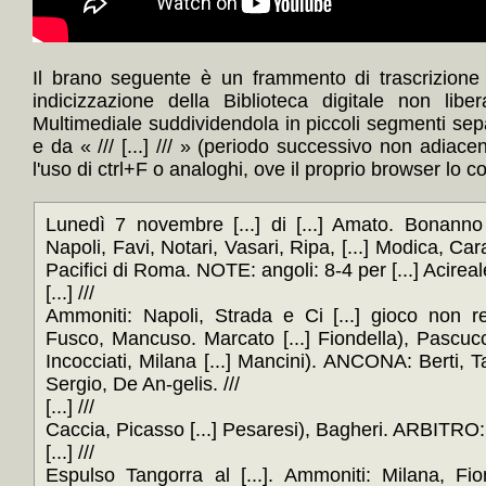
Il brano seguente è un frammento di trascrizione
indicizzazione della Biblioteca digitale non lib
Multimediale suddividendola in piccoli segmenti sep
e da « /// [...] /// » (periodo successivo non adiace
l'uso di ctrl+F o analoghi, ove il proprio browser lo c
Lunedì 7 novembre [...] di [...] Amato. Bonanno 
Napoli, Favi, Notari, Vasari, Ripa, [...] Modica, Ca
Pacifici di Roma. NOTE: angoli: 8-4 per [...] Acireale
[...] ///
Ammoniti: Napoli, Strada e Ci [...] gioco non reg
Fusco, Mancuso. Marcato [...] Fiondella), Pascucci, 
Incocciati, Milana [...] Mancini). ANCONA: Berti, Ta
Sergio, De An-gelis. ///
[...] ///
Caccia, Picasso [...] Pesaresi), Bagheri. ARBITRO: C
[...] ///
Espulso Tangorra al [...]. Ammoniti: Milana, Fion