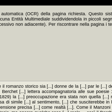
automatica (OCR) della pagina richiesta. Questo siste
scuna Entità Multimediale suddividendola in piccoli seg
ccessivo non adiacente). Per riscontrare nella pagina i t
l romanzo storico sia [...] donne de la [...] par le [...] de [
 che il Berchet [...] lettera accompagnatoria alle sue poesie 
(1829) la [...] preoccupazione era stata non quella [...]
 di simile [...] al sentimento, [...] che susciterebbe in lu
ensione precisa [...] come realtà [...]. Come il Manzoni 