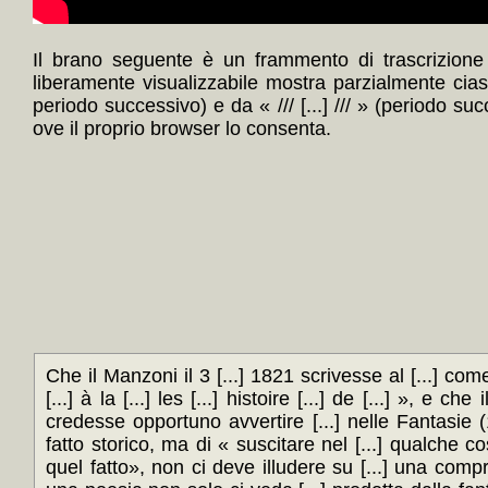
Il brano seguente è un frammento di trascrizione 
liberamente visualizzabile mostra parzialmente cia
periodo successivo) e da « /// [...] /// » (periodo su
ove il proprio browser lo consenta.
Che il Manzoni il 3 [...] 1821 scrivesse al [...] come i
[...] à la [...] les [...] histoire [...] de [...] », e
credesse opportuno avvertire [...] nelle Fantasie 
fatto storico, ma di « suscitare nel [...] qualche cosa
quel fatto», non ci deve illudere su [...] una compr