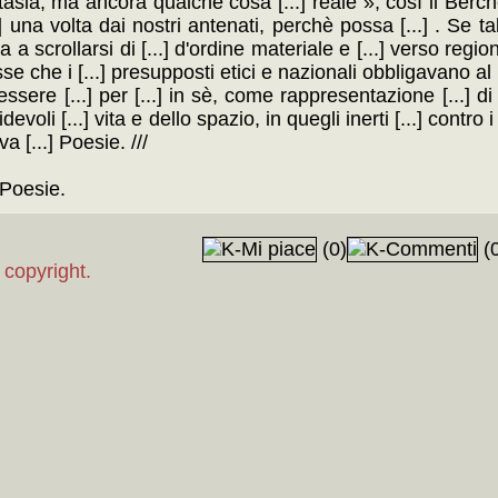
tasia, ma ancora qualche cosa [...] reale », così il Berch
na volta dai nostri antenati, perchè possa [...] . Se tal
 a scrollarsi di [...] d'ordine materiale e [...] verso regioni
sse che i [...] presupposti etici e nazionali obbligavano al
 essere [...] per [...] in sè, come rappresentazione [...] d
voli [...] vita e dello spazio, in quegli inerti [...] contro i
a [...] Poesie. ///
 Poesie.
(0)
(0
 copyright.