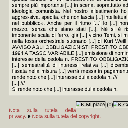
sempre più importante [...] in scena, soprattutto adess
ideologia comunista. Nel nostro allestimento ho 
aggres-siva, spedita, che non lascia [...] intellettu
nel pubblico». Anche per il ritmo [...] lo [...] non
mezzo, senza che siano stati [...]. Né si è risp
imponente scala di ferro, già [...] vicino Temi, si
nella fossa orchestrale suonano [...] di Kurt Weill 15
AVVISO AGLI OBBLIGAZIONISTI PRESTITO OBB
1994 A TASSO VARIABILE [...] emissione di nominali
interesse della cedola n. PRESTITO OBBLIGAZI
[...] semestralità di interessi relativa [...] dic
fissata nella misura [...] verrà messa in pagamento 
rende noto che [...] interasse dulia cedola n. ///
[...] ///
Si rende noto che [...] interasse dulia cedola n.
(0)
Nota sulla tutela della
privacy.
e
Nota sulla tutela del copyright.