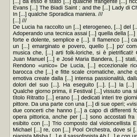
[...] da esso é stato [...] qualche frangente [...] rico
Evans [...] The Biadi Saint ; and the [...] Lady di Ch
In [...] qualche Sporadica maniera. ///
[...] ///
De Lucia ha raccolto un [...] eterogeneo, [...] del [..
Adoperando una tecnica assai [...] quella della [...] 
forte e dolente, semplice e [...]. Il flamenco [...] c
un [...] emarginato e povero, quello [...] po' com
musica che, [...] arti folk-loriche, si è pietrificati
Juan Manuel [...] e José Maria Bandera, [...] stati, p
Rendono «unico» De Lucia, [...] eccezionale ri
barocca che [...] e fitte scale cromatiche, anche qu
emotiva create dalla [...] intensa passionalità, dalla
dolori del suo [...]. Ha eseguito [...]. [...] la [...
Qualche giorno prima, il Festival [...] vissuto una s
tìtolo Ritratto [...] erano [...] dedicati interi tre giorn
pittore. Da una parte con una [...] di sue operi; «visi
due concerti che hanno [...] a capo di differenti f
opera pittorica, anche per [...] sono accostati fra lo
esibito con [...] Trio composto dal violoncellista E
Michael [...] re, con [...] Pool Orchestra, dove si [..
pianista Misha [...] e il sassofonista Ab [...] e con