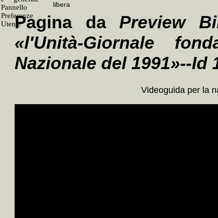
Pagina da
Preview Bi
«l'Unità-Giornale fo
Nazionale del 1991»--Id
Videoguida per la 