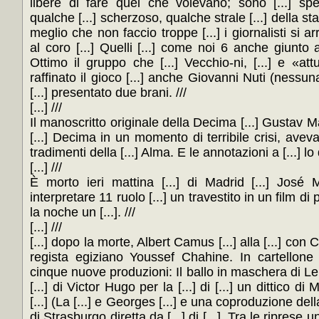
libere di fare quel che volevano; sono [...] speci
qualche [...] scherzoso, qualche strale [...] della st
meglio che non faccio troppe [...] i giornalisti si ar
al coro [...] Quelli [...] come noi 6 anche giunto
Ottimo il gruppo che [...] Vecchio-ni, [...] e «attu
raffinato il gioco [...] anche Giovanni Nuti (nessun
[...] presentato due brani. ///
[...] ///
Il manoscritto originale della Decima [...] Gustav M
[...] Decima in un momento di terribile crisi, aveva 
tradimenti della [...] Alma. E le annotazioni a [...] l
[...] ///
È morto ieri mattina [...] di Madrid [...] José 
interpretare 11 ruolo [...] un travestito in un film di
la noche un [...]. ///
[...] ///
[...] dopo la morte, Albert Camus [...] alla [...] con 
regista egiziano Youssef Chahine. In cartellone al
cinque nuove produzioni: Il ballo in maschera di Ler-m
[...] di Victor Hugo per la [...] di [...] un dittico di 
[...] (La [...] e Georges [...] e una coproduzione dell
di Strasburgo diretta da [...] di [...]. Tra le riprese un 