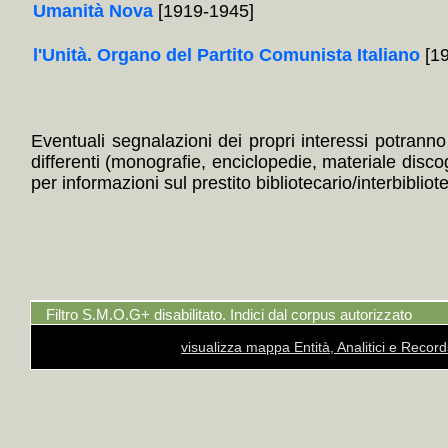
Umanità Nova
[1919-1945]
l'Unità. Organo del Partito Comunista Italiano
[19
Eventuali segnalazioni dei propri interessi potranno i
differenti (monografie, enciclopedie, materiale disc
per informazioni sul prestito bibliotecario/interbibliot
Filtro S.M.O.G+ disabilitato. Indici dal corpus autorizzato
visualizza mappa Entità, Analitici e Recor