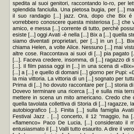
spedita al suoi genitori, raccontando lo-ro, per let
splendida fanciulla. Una pietosa bugia, per [...] 
il suo randagio [...] jazz. Ora, dopo che Bix é [.
vorrebbero conoscere questa misteriosa [...] che v
amico, e messa [...] corrente di tutto, perchè possa fi
esiste [...] oggi Avati -è nella [...] Bix a [...] quella s
siamo diventati proprietari, per [...] in un [...]. Bix
chiama Helen, a volte Alice. Nessuno [...] mai vista
altre cose. Raccontava ai suoi di [...] pia pagato 
[...]. Faceva credere, insomma, di [...] ragazzo di 
[...]. Il film passa oggi in [...] in una scena di «Bix»;
[...] a [...] e quello di domani [...] giorno per Pupi: «D
la mia vittoria. La vittoria di un [...] sognato per tutt
Prima di [...] ho dovuto raccontare per [...] storia 
Dovevo terminare una ricerca [...] e sulla mia terra
mettere in scena un mito americano. Credo che que
quella tavolata collettiva di Storia di [...] ragazze,
autobiografico [...]. Finita [...] sulla famiglia Avat
Festival Jazz . [...] concerto, il 12 "maggio, ha [...
«flamenco» Paco De Lucia, [...] considerato il mi
entusiasmato il [...] Valli tutto esaurito. A dire il ver