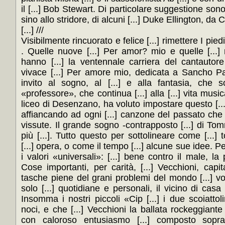
il [...] Bob Stewart. Di particolare suggestione sono
sino allo stridore, di alcuni [...] Duke Ellington, da Ca
[...] ///
Visibilmente rincuorato e felice [...] rimettere I piedi
. Quelle nuove [...] Per amor? mio e quelle [...
hanno [...] la ventennale carriera del cantautor
vivace [...] Per amore mio, dedicata a Sancho Pan
invito al sogno, al [...] e alla fantasia, che s
«professore», che continua [...] alla [...] vita musica
liceo di Desenzano, ha voluto impostare questo [...
affiancando ad ogni [...] canzone del passato che tr
vissute. Il grande sogno -contrapposto [...] di 
più [...]. Tutto questo per sottolineare come [...]
[...] opera, o come il tempo [...] alcune sue idee. P
i valori «universali»: [...] bene contro il male, la p
Cose importanti, per carità, [...] Vecchioni, capi
tasche piene del grani problemi del mondo [...] vog
solo [...] quotidiane e personali, il vicino di casa
Insomma i nostri piccoli «Cip [...] i due scoiattolin
noci, e che [...] Vecchioni la ballata rockeggiante
con caloroso entusiasmo [...] composto sopra