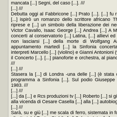
mancata [...] Segni, del caso [...]. ///
[...] ///
Debutta oggi al Fabbricone [...] Prato [...]. [...] fu 
[...] ispirò un romanzo dello scrittore africano
riprese e [...] un simbolo della liberazione dei ner
Victor Cavallo, Isaac George [...] Andrea [...]
concerti al conservatorio [...] Latina, [...] allievi ed
non lasciarsi [...] della morte di Wolfgang 
appuntamento martedì [...] la Sinfonia concert
interpreti Marcello [...] (violino) e Gianni Antonion
il Concerto [...]. [...] pianoforte e orchestra, al pianof
///
[...] ///
Stasera la [...] di Londra -una delle [...] (è stata d
programma a Sinfonia [...]. Sul podio Giuseppe Sin
1983. ///
[...] ///
[...] da [...] e Rcs produzioni tv [...] Roberto [...] si g
alla vicenda di Cesare Casella [...] alla [...] autobiogr
[...] ///
Sarà, su e giù [...] me scala di ferro, sistemata in f