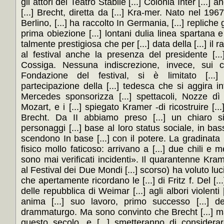
gli attori del Teatro Stabile [...] Colonia Inter [...] a
[...] Brecht, diretta da [...] Kra-mer. Nato nel 1967
Berlino, [...] ha raccolto In Germania, [...] repliche
prima obiezione [...] lontani dulia linea spartana e [...
talmente prestigiosa che per [...] data della [...] il r
al festival anche la presenza del presidente [...]
Cossiga. Nessuna indiscrezione, invece, sui co
Fondazione del festival, si è limitato [...
partecipazione della [...] tedesca che si aggira in
Mercedes sponsorizza [...] spettacoli, Nozze dì 
Mozart, e i [...] spiegato Kramer -di ricostruire [...
Brecht. Da II abbiamo preso [...] un chiaro s
personaggi [...] base al loro status sociale, in basso [
scendono In base [...] con il potere. La gradinata h
fisico mollo faticoso: arrivano a [...] due chili e m
sono mai verificati incidenti». Il quarantenne Kram
al Festival dei Due Mondi [...] scorso) ha voluto luci,
che apertamente ricordano le [...] di Fritz f. Del [..
delle repubblica di Weimar [...] agli albori violenti [
anima [...] suo lavoro, primo successo [...] dell
drammaturgo. Ma sono convinto che Brecht [...] ma
questo secolo, e [...] smetteranno di considera