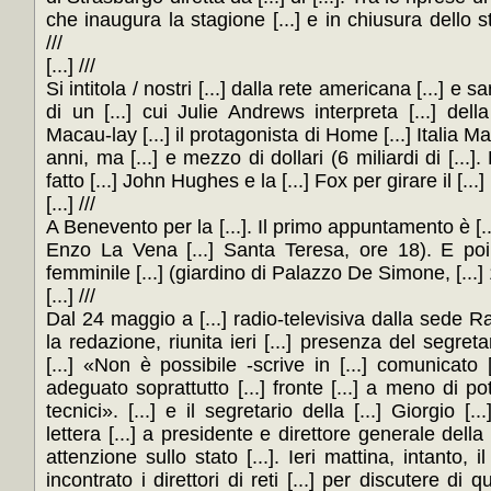
che inaugura la stagione [...] e in chiusura dello s
///
[...] ///
Si intitola / nostri [...] dalla rete americana [...] e sa
di un [...] cui Julie Andrews interpreta [...] dell
Macau-lay [...] il protagonista di Home [...] Italia M
anni, ma [...] e mezzo di dollari (6 miliardi di [...]
fatto [...] John Hughes e la [...] Fox per girare il [...
[...] ///
A Benevento per la [...]. Il primo appuntamento è [...
Enzo La Vena [...] Santa Teresa, ore 18). E poi a
femminile [...] (giardino di Palazzo De Simone, [...] 1
[...] ///
Dal 24 maggio a [...] radio-televisiva dalla sede Rai
la redazione, riunita ieri [...] presenza del segret
[...] «Non è possibile -scrive in [...] comunicato [
adeguato soprattutto [...] fronte [...] a meno di po
tecnici». [...] e il segretario della [...] Giorgio [.
lettera [...] a presidente e direttore generale della 
attenzione sullo stato [...]. Ieri mattina, intanto, i
incontrato i direttori di reti [...] per discutere di 