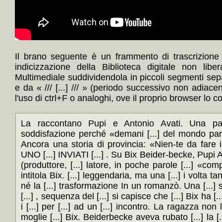
Il brano seguente è un frammento di trascrizione
indicizzazione della Biblioteca digitale non lib
Multimediale suddividendola in piccoli segmenti sep
e da « /// [...] /// » (periodo successivo non adiace
l'uso di ctrl+F o analoghi, ove il proprio browser lo c
La raccontano Pupi e Antonio Avati. Una pass
soddisfazione perché «demani [...] del mondo par
Ancora una storia di provincia: «Nien-te da fare
UNO [...] INVIATI [...] . Su Bix Beider-becke, Pupi Av
(produttore, [...] latore, in poche parole [...] «compli
intitola Bix. [...] leggendaria, ma una [...] i volta t
né la [...] trasformazione In un romanzò. Una [...] si
[...] , sequenza del [...] si capisce che [...] Bix ha [.
i [...] per [...] ad un [...] incontro. La ragazza non lo
moglie [...] Bix. Beiderbecke aveva rubato [...] la [.