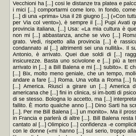
Vecchioni ha [...] cosi le distanze tra platea e palcos
i mici [...] comportarmi come loro. In fondo, come
[...] di una «prima» Usa il 28 giugno [...] (»Con tutta
per Via col vento»), è sempre il [...] Pupi Avati 
provincia italiana, [...] Usa: «La mia cultura è quell
non mi [...] abbastanza, anche se vivo [...] Roma
grato. Vedi, rispetto alla provincia [...] è rassic
condannato al [...] altrimenti sei una nullità». Il su
Antonio, è arrivato. Quei due soldi di [...] rag
insicurezze. Basta uno scivolone e [...] più a ter
arrivato in [...] a Bill Balena e mi [...] subito». E c
[...] Bix, molto meno geniale, che un tempo, mollo
andare a fare [...] Roma. Una volta a Roma [...] f
[...] America. Riuscì a girare un [...] America
americana che [...] fini in clinica, si im-botti di psico
di se stesso. Bologna lo accetto, ma [...] interpret
fallito. È morto qualche anno [...] Dino Sarti ha 
[...]. Per me Bill Balena [...] un monito». Ma il prossi
in Francia e parlerà di altre [...]. Bill Balena resta 
cantato al [...] Olimpico [...] confidenza -e complicità;
con le donne («mi hanno [...] sul serio, troppo alla