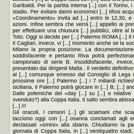
Garibaldi. Per la partita interna [...] con il Torino, i 
stadio. Per evitare danni economici [...] tifosi acqu
«Coordinamento» invita ad [...] entro le 12,30, e 
azioni. Infine sembra che verrà [...] appello ai presid
per effettuare una chiusura [...] pubblici, oltre al 
Toto. Oggi si decide per [...] Palermo ROMA [...] Il P
Il Cagliari, invece, vi [...] momento anche se la so
Milano la propria posizione. La documentazione d
soddisfacente e pertanto Riva potrà perfezionare
campionato di serie B. Insoddisfacente, invece,
presentato dai dirigenti Matta . Il verdetto definitiv
al [...] comunque emesso dal Consiglio di Lega c
prossime ore [...] Palermo [...] i 7 miliardi richies
siciliana, il Palermo potrà giocare in [...] B, [...] a
Dalle polemiche del «day [...] su [...] e relative 
svenduto?) alla Coppa Italia. Il salto sembra abissal
[...] ///
Gli oracoli, l censori [...] gli sciamani che sca
tacciono oggi con [...] osanna conclamati agli ero
declassati «omini» alla sbarra. Chiudiamo la pare
giornata di Coppa Italia, in [...] ventiquattro stadi.