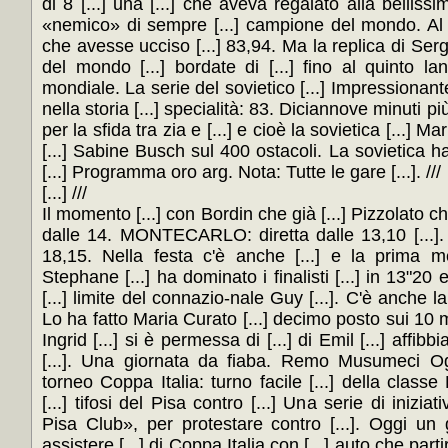
di 8 [...] una [...] che aveva regalato alla bellissim
«nemico» di sempre [...] campione del mondo. Al 
che avesse ucciso [...] 83,94. Ma la replica di Sergei
del mondo [...] bordate di [...] fino al quinto lanc
mondiale. La serie del sovietico [...] Impressionante,
nella storia [...] specialità: 83. Diciannove minuti più
per la sfida tra zia e [...] e cioè la sovietica [...]
[...] Sabine Busch sul 400 ostacoli. La sovietica ha
[...] Programma oro arg. Nota: Tutte le gare [...]. ///
[...] ///
Il momento [...] con Bordin che già [...] Pizzolato ch
dalle 14. MONTECARLO: diretta dalle 13,10 [...]. [.
18,15. Nella festa c'è anche [...] e la prima me
Stephane [...] ha dominato i finalisti [...] in 13"20 
[...] limite del connazio-nale Guy [...]. C'è anche la 
Lo ha fatto Maria Curato [...] decimo posto sui 10 mil
Ingrid [...] si è permessa di [...] di Emil [...] affib
[...]. Una giornata da fiaba. Remo Musumeci Ogg
torneo Coppa Italia: turno facile [...] della class
[...] tifosi del Pisa contro [...] Una serie di inizia
Pisa Club», per protestare contro [...]. Oggi un 
assistere [...] di Coppa Italia con [...] auto che parti