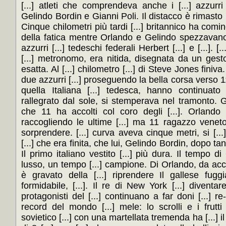
[...] atleti che comprendeva anche i [...] azzurr
Gelindo Bordin e Gianni Poli. Il distacco è rimasto [.
Cinque chilometri più tardi [...] britannico ha cominci
della fatica mentre Orlando e Gelindo spezzavano [.
azzurri [...] tedeschi federali Herbert [...] e [...]. 
[...] metronomo, era nitida, disegnata da un gesto
esatta. Al [...] chilometro [...] di Steve Jones finiva
due azzurri [...] proseguendo la bella corsa verso 
quella Italiana [...] tedesca, hanno continuato 
rallegrato dal sole, si stemperava nel tramonto. G
che 11 ha accolti col coro degli [...]. Orlando 
raccogliendo le ultime [...] ma 11 ragazzo veneto 
sorprendere. [...] curva aveva cinque metri, si [...
[...] che era finita, che lui, Gelindo Bordin, dopo tan
Il primo italiano vestito [...] più dura. Il tempo di 
lusso, un tempo [...] campione. Di Orlando, da acc
è gravato della [...] riprendere Il gallese fugg
formidabile, [...]. Il re di New York [...] divent
protagonisti del [...] continuano a far doni [...] r
record del mondo [...] mele: lo scrolli e i frutti 
sovietico [...] con una martellata tremenda ha [...] i