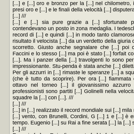
[...] e [...] oro e bronzo per la [...] nel chilometro, i
presi oro e [...] e le finali della velocità [...] disput
[...] ///
[...] e [...] sia pure grazie a [...] sfortunate p
contendevano un posto in zona medaglia. I tedeschi
record di [...] e quindi [...] in modo tanto clamoroso
risultato il velocista [...] da un verdetto della giuria 
scorretto. Giusto anche segnalare che [...] poi c
Faccini e lo stesso [...] ma poi è stato [...] forfait co
[...]. Ma i panzer della [...] travolgenti lo sono per
impressionante. Stu-penda è stata anche [...] dilettant
Per gli azzurri in [...] rimaste le speranze [...] a s
(che è tutto da scoprire). Per ora [...] fiammata 
ottavo nel torneo [...] il giovanissimo azzurr
professionisti sono partiti [...] Golinelli nella velocit
squadre la [...] con [...]. ///
[...] ///
[...] in [...] realizzato il record mondiale sui [...] mila
[...] vento, con Brunelli, Cordini, G [...] 1 e [...] è e
tempo. Eugenio [...] su Rai a fine serata [...] la [...] s
[...] ///