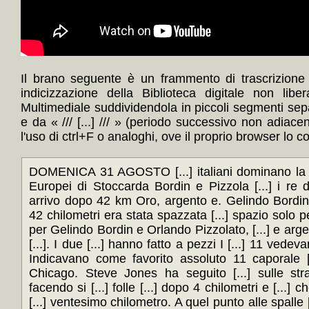
Il brano seguente è un frammento di trascrizione
indicizzazione della Biblioteca digitale non lib
Multimediale suddividendola in piccoli segmenti sep
e da « /// [...] /// » (periodo successivo non adiace
l'uso di ctrl+F o analoghi, ove il proprio browser lo c
DOMENICA 31 AGOSTO [...] italiani dominano la ga
Europei di Stoccarda Bordin e Pizzola [...] i re d
arrivo dopo 42 km Oro, argento e. Gelindo Bordin s
42 chilometri era stata spazzata [...] spazio solo per 
per Gelindo Bordin e Orlando Pizzolato, [...] e arge
[...]. I due [...] hanno fatto a pezzi I [...] 11 vedeva
Indicavano come favorito assoluto 11 caporale [
Chicago. Steve Jones ha seguito [...] sulle str
facendo si [...] folle [...] dopo 4 chilometri e [...] 
[...] ventesimo chilometro. A quel punto alle spalle [.