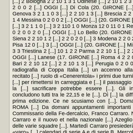
[...] 2 Bologna 2 2 10 1 3 1 Udinese [...] 2 10 1 2 3 C
2 0 0 2 [...] OGGI [...] Di Cola (20. GIRONE [...]
Genova 3 2 1 1 0 3 [...] 2 2 10 1 3 [...] Brescia 2 2
1 4 Messina 0 2 0 0 2 [...] OGGI [...] (20. GIRONE [..
[...] 3 2 1 1 0 [...] 3 2 110 1 0 Monza 12 0 11 0 1 R
0 2 0 0 2 0 [...] OGGI [...] Lo Bello (20. GIRONE [.
Siena 2 2 10 1 2 [...] 2 2 0 2 0 [...] 3 Modena 2 2 0 
Pisa 12 0 [...] 3 [...] OGGI [...] (20. GIRONE [...] Mi
3 3 Triestina 2 [...] 10 1 2 2 Parma 2 2 10 1 [...] 2 2
OGGI [...] Lanese (17. GIRONE [...] Roma 4 2 2 0 [..
Bari 2 2 10 12 [...] 2 2 10 1 3 [...] Perugia 0 2 0 
radiografia di Coppa Italia [...] un accenno all
recitato [...] ruolo di «Cenerentola» i primi due tu
[...] per rimettersi In carreggiata e [...] il passaggio
la [...] sacrificare potrebbe essere [...]. Gli i
concludono tutti tra le 22,15 e le [...]. Dì [...] la diffi
prima edizione. Ce ne scusiamo con [...]. Domani
ROMA [...] Da domani appuntamenti importanti [
Commissario della Fe-dercalcio, Franco Carraro. Ne
Carraro e il nuovo et nella nazionale [...] Azeglio 
delle varie squadre [...]. Martedì Carraro presiederà, 
«varo» [...] calendari di serie A e di serie B. Mercol