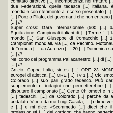
comitato direttivo [...] incompetenza nel trattare [..
due Federazioni, quella tedesca [...] italiana, è
mondiale con riferimento al ricorso presentato [...]
[...] Ponzio Pilato, dei governanti che non entrano [..
[...] ///
Super cross: Gara internazionale (500 [...] 
Equitazione: Campionati italiani di [...] Terme [...] 
mondo [...] San Giuseppe di Comacchio [...] 18 [
Campionati mondiali, via [...] da Pechino. Moton
di Formula [...] da Auronzo [...] 20 [...] Domenica sp
[...] ///
Nel corso del programma Pallacanestro: [...] di [...] Li
[...] ///
Calcio: Coppa Italia, sintesi [...] ORE 23 MO
europei di atletica, [...] ORE [...] TV 1 [...] Ciclis
Colorado [...] suo pari grado tedesco. Può dar
supplemento di indagini che permetterebbe [...] 
disputare il campionato [...] Cento Chilometri e in 
[...] tedeschi. [...] da Colorado [...] perché dal
pedalato. Viene da me Luigi Casola, [...] ottimo ve
e [...] e mi dice: «Scommetto [...] dieci che 
professionisti [...] del corridori che hanno parteci