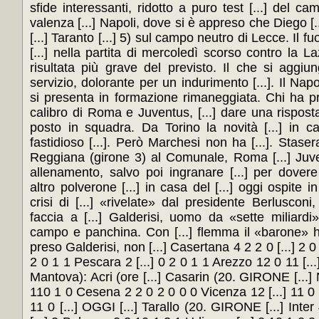
sfide interessanti, ridotto a puro test [...] del cam
valenza [...] Napoli, dove si è appreso che Diego [.
[...] Taranto [...] 5) sul campo neutro di Lecce. Il fu
[...] nella partita di mercoledì scorso contro la Lazi
risultata più grave del previsto. Il che si aggi
servizio, dolorante per un indurimento [...]. Il Napol
si presenta in formazione rimaneggiata. Chi ha pro
calibro di Roma e Juventus, [...] dare una risposta 
posto in squadra. Da Torino la novità [...] in c
fastidioso [...]. Però Marchesi non ha [...]. Stasera
Reggiana (girone 3) al Comunale, Roma [...] Juve
allenamento, salvo poi ingranare [...] per dovere 
altro polverone [...] in casa del [...] oggi ospite in
crisi di [...] «rivelate» dal presidente Berlusconi,
faccia a [...] Galderisi, uomo da «sette miliardi» 
campo e panchina. Con [...] flemma il «barone» ha p
preso Galderisi, non [...] Casertana 4 2 2 0 [...] 2 0
2 0 1 1 Pescara 2 [...] 0 2 0 1 1 Arezzo 12 0 11 [...]
Mantova): Acri (ore [...] Casarin (20. GIRONE [...] Na
110 1 0 Cesena 2 2 0 2 0 0 0 Vicenza 12 [...] 11 0 1
11 0 [...] OGGI [...] Tarallo (20. GIRONE [...] Inter 4