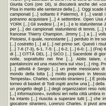
Giunta Coni (ore 16), si discuterà anche del «co
Pisa in merito alle sentenze della [...]. Oggi scade il t
campionati [...] soltanto il Palermo), il [...] varati 
potranno acquistare [...] 4 settembre. Open Usa 
YORK [...] Gli svedesi [...] e [...] e lo statunitense 
per [...] dei campionati statunitensi di tennis. [...] 
francese Thierry Champion. Jimmy [...] a [...] volta
Pistoiesi, il quale, nonostante [...] perduto in tre soli
[...] costretto [...] al [...] nel primo set. Questi i risu
[...] 7-6 (7-3), 6-1, 7-5: [...] 6-2, [...] 6-0; [...] (Fra
di [...] CITTÀ DEL [...] SICO [...] Sacerdote di giorn
notte, soprattutto nei fine [...]. Abito talare, o
pantaloncini ed una maschera sul viso [...] ring. P
[...] attività è Sergio [...] un prete messicano d
mondo della lotta [...] molto popolare in Messic
Tempesta». Charles, secondo straniero [...] È probab
torneo di basket di Todi ospiti anche una [...] della 
un progetto degli [...] degli organizzatori reso not
[...] informazione», svoltosi ieri nella città umbra in [
ha intanto [...] riuscita a superare tutti [...] che
giocatore straniero, Lorenzo Charles. II pivot ame