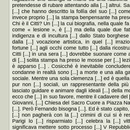
pretendesse di rubare attentando alla [...] altrui. Sal
[...] che hanno descritto la follìa del suo [...] c
invece proprio [...] la stampa benpensante ha pres
Chi è il Citti? Un [...] la cui biografia, nella quale f
come « lesione », è [...] ma della quale due fatti
indigenza e di incultura [...] dallo Stato borghes
dalla [...] vocazione artistica, in quel [...] irr
fortune [...] agli occhi come tutto [...] dalla ricostru
Citti [...] in una sera [...] dovrebbe suonare come 
di [...] solita stampa ha preso le mosse per [...] le
è apparso [...] . Cosicché è inevitabile concluder
condanne in realtà sono [...] a morte e una alla gal
sociale. Mentre una sola clemenza [...] ed è quella 
pur non [...] sociali, un rappresentante della più
lasciato guidare e animare dagli ideali [...] della m
ecco che [...] in suo favore, mentre il cadavere del 
Giovanni, [...] Chiesa del Sacro Cuore a Piazza Na
[...]. Però Fernando bisogna [...]. Ed è stato capito, [.
[...] non pagherà con la [...] crimini di cui si è re
Parigi lo [...] risparmiato [...] celebra la [...] vit
significava mettere sotto processo [...] V Repubb