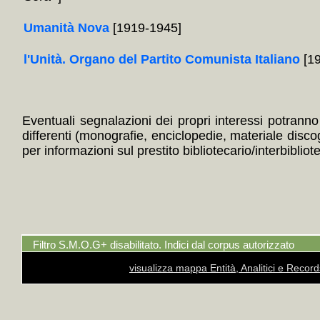
Umanità Nova
[1919-1945]
l'Unità. Organo del Partito Comunista Italiano
[19
Eventuali segnalazioni dei propri interessi potranno i
differenti (monografie, enciclopedie, materiale disc
per informazioni sul prestito bibliotecario/interbibliot
Filtro S.M.O.G+ disabilitato. Indici dal corpus autorizzato
visualizza mappa Entità, Analitici e Recor