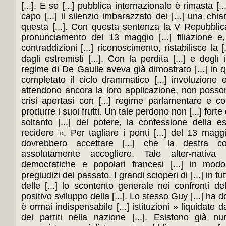
[...]. E se [...] pubblica internazionale è rimasta [.
capo [...] il silenzio imbarazzato dei [...] una chi
questa [...]. Con questa sentenza la V Repubblica,
pronunciamento del 13 maggio [...] filiazione e,
contraddizioni [...] riconoscimento, ristabilisce la [.
dagli estremisti [...]. Con la perdita [...] e degli i
regime di De Gaulle aveva già dimostrato [...] in quest
completato il ciclo drammatico [...] involuzione 
attendono ancora la loro applicazione, non possono
crisi apertasi con [...] regime parlamentare e con
produrre i suoi frutti. Un tale perdono non [...] for
soltanto [...] del potere, la confessione della es
recidere ». Per tagliare i ponti [...] del 13 maggio
dovrebbero accettare [...] che la destra con
assolutamente accogliere. Tale alter-nativa 
democratiche e popolari francesi [...] in modo
pregiudizi del passato. I grandi scioperi di [...] in tu
delle [...] lo scontento generale nei confronti dell
positivo sviluppo della [...]. Lo stesso Guy [...] ha 
è ormai indispensabile [...] istituzioni » liquidate d
dei partiti nella nazione [...]. Esistono già nu