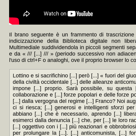
Il brano seguente è un frammento di trascrizione
indicizzazione della Biblioteca digitale non lib
Multimediale suddividendola in piccoli segmenti sep
e da « /// [...] /// » (periodo successivo non adiace
l'uso di ctrl+F o analoghi, ove il proprio browser lo c
Lottino e si sacrifichino [...] però [...] « fuori del giu
della civiltà occidentale [...] delle alleanze anticom
impone [...] proprio. Sarà possibile, su questa 
collaborazione e [...] forze popolari e delle forze po
[...] dalla vergogna del regime [...] Franco? Noi au
ci si riesca; [...] generosi e intelligenti sforzi per 
abbiano [...] che è necessario, aprendo [...] lib
esimerci dalla denuncia [...] che, per [...] le loro radi
[...] oggettivo con i [...] più reazionari e obbrobriosi
per prolungare la [...]. [...] anticomunista, [...] fo