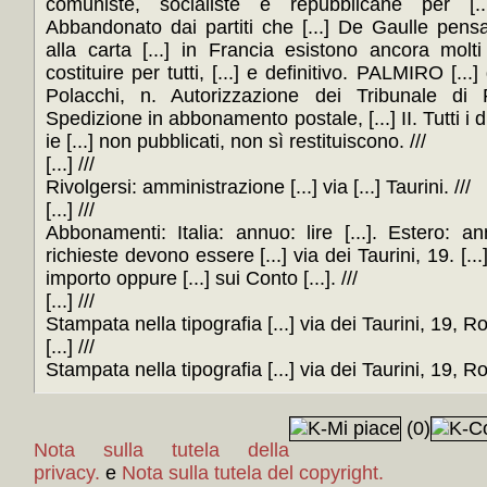
comuniste, socialiste e repubblicane per [..
Abbandonato dai partiti che [...] De Gaulle pens
alla carta [...] in Francia esistono ancora molti 
costituire per tutti, [...] e definitivo. PALMIRO [...]
Polacchi, n. Autorizzazione dei Tribunale di 
Spedizione in abbonamento postale, [...] II. Tutti i dir
ie [...] non pubblicati, non sì restituiscono. ///
[...] ///
Rivolgersi: amministrazione [...] via [...] Taurini. ///
[...] ///
Abbonamenti: Italia: annuo: lire [...]. Estero:
richieste devono essere [...] via dei Taurini, 19. [.
importo oppure [...] sui Conto [...]. ///
[...] ///
Stampata nella tipografia [...] via dei Taurini, 19, Ro
[...] ///
Stampata nella tipografia [...] via dei Taurini, 19, 
(0)
Nota sulla tutela della
privacy.
e
Nota sulla tutela del copyright.