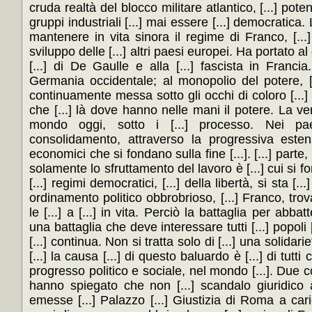
cruda realtà del blocco militare atlantico, [...] po
gruppi industriali [...] mai essere [...] democratica.
mantenere in vita sinora il regime di Franco, [...] 
sviluppo delle [...] altri paesi europei. Ha portato al
[...] di De Gaulle e alla [...] fascista in Francia.
Germania occidentale; al monopolio del potere, [.
continuamente messa sotto gli occhi di coloro [...]
che [...] là dove hanno nelle mani il potere. La ver
mondo oggi, sotto i [...] processo. Nei pae
consolidamento, attraverso la progressiva estens
economici che si fondano sulla fine [...]. [...] parte,
solamente lo sfruttamento del lavoro è [...] cui si fon
[...] regimi democratici, [...] della libertà, si sta [
ordinamento politico obbrobrioso, [...] Franco, trov
le [...] a [...] in vita. Perciò la battaglia per abbat
una battaglia che deve interessare tutti [...] popoli 
[...] continua. Non si tratta solo di [...] una solidar
[...] la causa [...] di questo baluardo è [...] di tutti 
progresso politico e sociale, nel mondo [...]. Due colp
hanno spiegato che non [...] scandalo giuridico 
emesse [...] Palazzo [...] Giustizia di Roma a caric