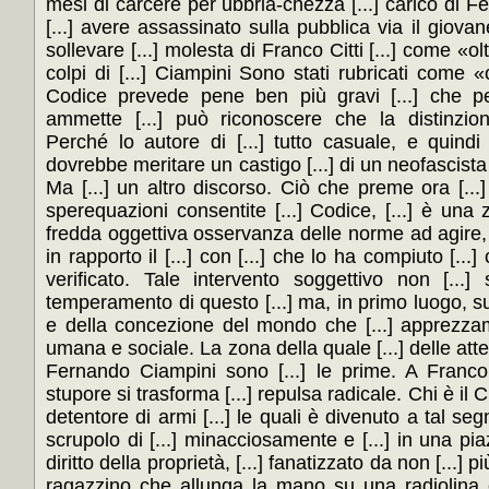
mesi di carcere per ubbria-chezza [...] carico di 
[...] avere assassinato sulla pubblica via il giova
sollevare [...] molesta di Franco Citti [...] come «
colpi di [...] Ciampini Sono stati rubricati come «o
Codice prevede pene ben più gravi [...] che pe
ammette [...] può riconoscere che la distinzion
Perché lo autore di [...] tutto casuale, e quindi
dovrebbe meritare un castigo [...] di un neofascista
Ma [...] un altro discorso. Ciò che preme ora [...] 
sperequazioni consentite [...] Codice, [...] è una 
fredda oggettiva osservanza delle norme ad agire, [
in rapporto il [...] con [...] che lo ha compiuto [...
verificato. Tale intervento soggettivo non [...]
temperamento di questo [...] ma, in primo luogo, sul
e della concezione del mondo che [...] apprezzam
umana e sociale. La zona della quale [...] delle att
Fernando Ciampini sono [...] le prime. A Franco Cit
stupore si trasforma [...] repulsa radicale. Chi è il 
detentore di armi [...] le quali è divenuto a tal segn
scrupolo di [...] minacciosamente e [...] in una pia
diritto della proprietà, [...] fanatizzato da non [...] pi
ragazzino che allunga la mano su una radiolina e