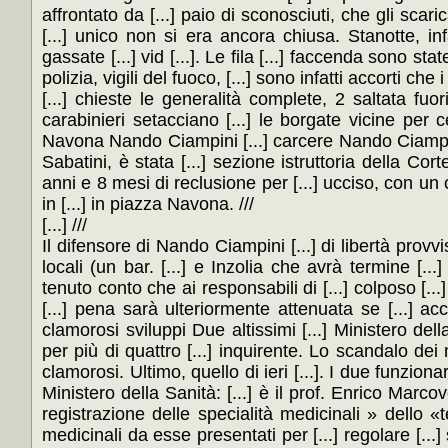
affrontato da [...] paio di sconosciuti, che gli scar
[...] unico non si era ancora chiusa. Stanotte, in
gassate [...] vid [...]. Le fila [...] faccenda sono sta
polizia, vigili del fuoco, [...] sono infatti accorti ch
[...] chieste le generalità complete, 2 saltata fuori
carabinieri setacciano [...] le borgate vicine per ce
Navona Nando Ciampini [...] carcere Nando Ciampini 
Sabatini, è stata [...] sezione istruttoria della Corte
anni e 8 mesi di reclusione per [...] ucciso, con un c
in [...] in piazza Navona. ///
[...] ///
Il difensore di Nando Ciampini [...] di libertà provvis
locali (un bar. [...] e Inzolia che avrà termine [..
tenuto conto che ai responsabili di [...] colposo [...
[...] pena sarà ulteriormente attenuata se [...] ac
clamorosi sviluppi Due altissimi [...] Ministero della
per più di quattro [...] inquirente. Lo scandalo dei me
clamorosi. Ultimo, quello di ieri [...]. I due funziona
Ministero della Sanità: [...] è il prof. Enrico Marcovec
registrazione delle specialità medicinali » dello «t
medicinali da esse presentati per [...] regolare [...] 