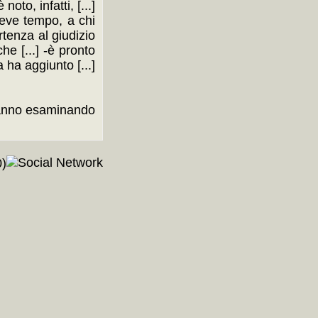
oto, infatti, [...]
breve tempo, a chi
ertenza al giudizio
che [...] -è pronto
 ha aggiunto [...]
 stanno esaminando
)