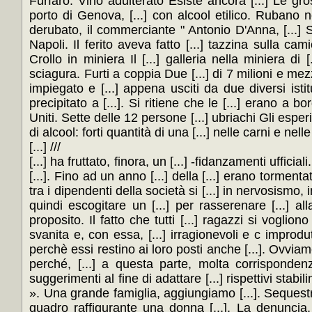
Furfaro. Vino adulterato Esiste ancora [...] Le gro
porto di Genova, [...] con alcool etilico. Rubano no
derubato, il commerciante " Antonio D'Anna, [...] Sp
Napoli. Il ferito aveva fatto [...] tazzina sulla cam
Crollo in miniera Il [...] galleria nella miniera di
sciagura. Furti a coppia Due [...] di 7 milioni e mezz
impiegato e [...] appena usciti da due diversi istitut
precipitato a [...]. Si ritiene che le [...] erano a 
Uniti. Sette delle 12 persone [...] ubriachi Gli espe
di alcool: forti quantità di una [...] nelle carni e nelle
[...] ///
[...] ha fruttato, finora, un [...] -fidanzamenti uffi
[...]. Fino ad un anno [...] della [...] erano tormenta
tra i dipendenti della società si [...] in nervosismo, 
quindi escogitare un [...] per rasserenare [...] all
proposito. Il fatto che tutti [...] ragazzi si voglio
svanita e, con essa, [...] irragionevoli e c improdutti
perchè essi restino ai loro posti anche [...]. Ovviame
perché, [...] a questa parte, molta corrispondenza 
suggerimenti al fine di adattare [...] rispettivi stabi
». Una grande famiglia, aggiungiamo [...]. Seques
quadro raffigurante una donna [...]. La denuncia, co