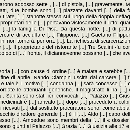
icarono addosso sette , [...] di pistola, [...] gravemente. 
fatti, due bombe sono [...] piazzate davanti [...] della 
te tirate, [...] stanotte stessa sul luogo della doppia deflagr
e i proprietari dello [...] portavano vistosamente il lutto: q
 [...] la famiglia Di Pisa. Da questa notte, [...] di pattug
rcare di acciuffare [...] Filippone. [...] Gaetano Filippon
non tornerà, per ora, [...]. La richiesta di scarcerazion
 [...]. Il proprietario del ristorante [...] Tre Scalini -fu c
olpo di [...] fronte, il diciannovenne possano [...] che ave
oria [...] con cause di ordine [...] è malata e sarebbe [...]
.] fine di aprile. Nando Ciampini uscirà dal carcere [...]
] e tale è il motivo [...] condanna [...] sarà concesso [...
cordate le attenuanti generiche. Il magistrato li ha [...
 , Sanità sono stati ieri convocati [...] Palazzo [...] Gius
dicinali è [...] arrivato [...] dopo [...] proceduto a colpi
ri ricevuti [...] dal sostituto procuratore sono, come abbia
chio direttore generale [...] è il [...]. Aldo [...] capo dell
esso [...]. Ambedue sono membri della [...] il « dossier 
sono giunti al Palazzo [...] Grazia [...] Giustizia alle 17 