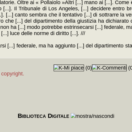
rie. Oltre ai « Pollaiolo »Altri [...] mano ai [...]. Come è n
o [...]. Il Tribunale di Los Angeles, [...] decidere entro 
..]. [...] canto sembra che il tentativo [...] di sottrarre la v
vero che [...] del dipartimento della giustizia ha dichiarato 
non ha [...] modo potrebbe estrinsecarsi [...] federale, ma
.] luce delle norme di diritto [...]. ///
rsi [...] federale, ma ha aggiunto [...] del dipartimento
(0)
(0
 copyright.
Biblioteca Digitale