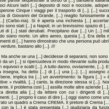
sse partite sequestrate a bordo di [...] bandiera italian
ci Alcuni ladri [...] deposito di noci e nocciole, adoper
erone Cinque i viaggi per il trasporto di [...]. [...] suc
icia di Giovanni del Grande, [...] reagito furiosamente a 
 [...] (Carbo-nia). Si è aperta una inchiesta [...] accert
o sono stati [...] a Napoli, in un brevissimo spazio di [...
i di [...] stati derubati. Precipitano due [...] Un [...] mi
bordo siano morte. Un altro aereo, questa [...]. Era della 
rimenti di [...] hanno dimostrato che una persona può ubria
 verdure, bastano allo [...]. ///
ciali. Ma anche se una [...] decidesse di separarsi, non son
ti da un [...] si ripercuoteva in modo rilevante sulla produtt
in equivoci e scatti [...]. A tutto danno, ovviamente, [...].
a insegna, ha detto [...] di [...] una [...]. [...] asseg
no bene, implica tra [...] un avvertimento: la figura [...]
ve » rivalità. [...] canto, la direzione stessa si [...]. No
nte, il problema così [...] assilla molte altre aziende [...
diretta alla [...] da lettere con cui i dirigenti di [...
limenti. [...] proprio il caso di dire [...] oggi siamo come 
trato un quadro a Crema CREMA. Il pretore di Crema [...
n la [...] è stata presentata [...] giudiziaria da funzio