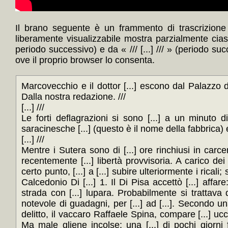
Il brano seguente è un frammento di trascrizione 
liberamente visualizzabile mostra parzialmente cia
periodo successivo) e da « /// [...] /// » (periodo su
ove il proprio browser lo consenta.
Marcovecchio e il dottor [...] escono dal Palazzo di 
Dalla nostra redazione. ///
[...] ///
Le forti deflagrazioni si sono [...] a un minuto d
saracinesche [...] (questo è il nome della fabbrica) e
[...] ///
Mentre i Sutera sono di [...] ore rinchiusi in carce
recentemente [...] libertà provvisoria. A carico dei 
certo punto, [...] a [...] subire ulteriormente i ricali;
Calcedonio Di [...] 1. Il Di Pisa accettò [...] affar
strada con [...] lupara. Probabilmente si trattava d
notevole di guadagni, per [...] ad [...]. Secondo un
delitto, il vaccaro Raffaele Spina, compare [...] uccis
Ma male gliene incolse: una [...] di pochi giorni fa