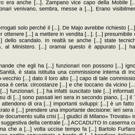
oro era anche [...]. Zampano vice capo della Mobile [...
ionari venivano, sembra, messe a [...]. Erano visibilment
errogati solo perché il [...]. De Majo avrebbe richiesto [..
ttenere [...] a mettere in vendita [...]. [...] presumibile 
 [...] dello scandalo. In realtà se anche [...] state tecn
, al Ministero. [...] oramai questo è appurato [...] h
mande che egli ha [...] funzionari non possono [...] igno
Sanità, è stata istituita una commissione interna di Inch
o-vecchio [...] dato il loro alto [...] capo di tale commiss
 cosa è certa: circostanze [...] e che toccano da vicino [...]
.] funzionari. [...] ha infatti suscitato tale [...] informat
u di [...] sono passati ieri sera in secondo piano, [...] il 
 attendono di ora [...] importanti sviluppi: [...] è un fatt
to è [...] prendere una importante decisione: ieri sera s
e documento sulla crisi [...] giudici di Milano« Trovata» in [
ca » suggestiva della centrale [...] ACCADUTO In caserma 
a che a [...] volta uccise tempo fa [...] Bartolo Furfaro