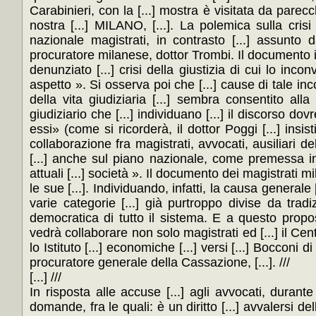
Carabinieri, con la [...] mostra è visitata da parecchi
nostra [...] MILANO, [...]. La polemica sulla crisi
nazionale magistrati, in contrasto [...] assunto d
procuratore milanese, dottor Trombi. Il documento in
denunziato [...] crisi della giustizia di cui lo inconv
aspetto ». Si osserva poi che [...] cause di tale in
della vita giudiziaria [...] sembra consentito all
giudiziario che [...] individuano [...] il discorso dov
essi» (come si ricorderà, il dottor Poggi [...] insis
collaborazione fra magistrati, avvocati, ausiliari de
[...] anche sul piano nazionale, come premessa ind
attuali [...] società ». Il documento dei magistrati mi
le sue [...]. Individuando, infatti, la causa generale [
varie categorie [...] già purtroppo divise da tradizi
democratica di tutto il sistema. E a questo proposi
vedrà collaborare non solo magistrati ed [...] il Cen
lo Istituto [...] economiche [...] versi [...] Boccon
procuratore generale della Cassazione, [...]. ///
[...] ///
In risposta alle accuse [...] agli avvocati, duran
domande, fra le quali: è un diritto [...] avvalersi d