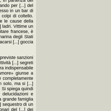
a, in partenza del
ando per [...] del
cesso in un bar di
colpi di coltello.
are le cause della
] ladri. Vittime un
litare francese, è
marina degli Stati
carsi [...] goccia
o previste sanzioni
ività [...] segreti
 Era indispensabile
no amore» giunse a
 » è completamente
n solo, ma si [...]
]. Si spiega quindi
] delucidazioni e
una grande famiglia
] sequestro di un
nari del [...] dei