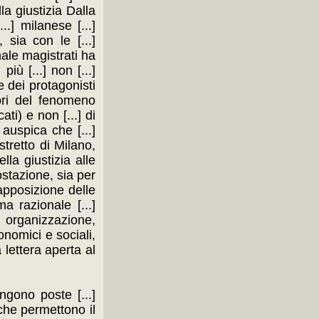
lla giustizia Dalla
.] milanese [...]
 sia con le [...]
nale magistrati ha
più [...] non [...]
e dei protagonisti
tori del fenomeno
ati) e non [...] di
 auspica che [...]
stretto di Milano,
la giustizia alle
postazione, sia per
trapposizione delle
ma razionale [...]
.] organizzazione,
onomici e sociali,
 lettera aperta al
ngono poste [...]
 che permettono il