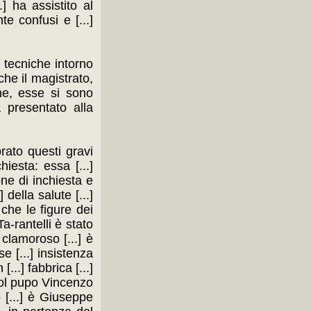
] ha assistito al
e confusi e [...]
.] tecniche intorno
che il magistrato,
iche, esse si sono
a presentato alla
rato questi gravi
iesta: essa [...]
ione di inchiesta e
 della salute [...]
i che le figure dei
Ta-rantelli è stato
o clamoroso [...] è
e [...] insistenza
...] fabbrica [...]
col pupo Vincenzo
 [...] è Giuseppe