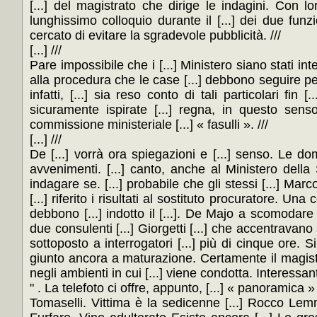
[...] del magistrato che dirige le indagini. Con l
lunghissimo colloquio durante il [...] dei due funz
cercato di evitare la sgradevole pubblicità. ///
[...] ///
Pare impossibile che i [...] Ministero siano stati int
alla procedura che le case [...] debbono seguire per o
infatti, [...] sia reso conto di tali particolari fin
sicuramente ispirate [...] regna, in questo senso
commissione ministeriale [...] « fasulli ». ///
[...] ///
De [...] vorrà ora spiegazioni e [...] senso. Le do
avvenimenti. [...] canto, anche al Ministero della 
indagare se. [...] probabile che gli stessi [...] Marc
[...] riferito i risultati al sostituto procuratore. Una
debbono [...] indotto il [...]. De Majo a scomodare [..
due consulenti [...] Giorgetti [...] che accentravano s
sottoposto a interrogatori [...] più di cinque ore. Si
giunto ancora a maturazione. Certamente il magistra
negli ambienti in cui [...] viene condotta. Interessant
" . La telefoto ci offre, appunto, [...] « panorami
Tomaselli. Vittima è la sedicenne [...] Rocco Lemm