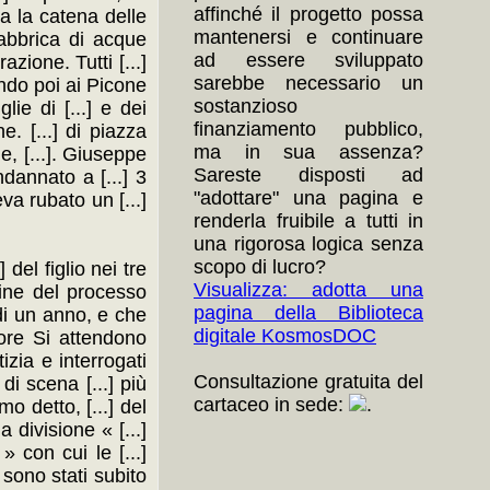
affinché il progetto possa
Ma la catena delle
mantenersi e continuare
fabbrica di acque
ad essere sviluppato
azione. Tutti [...]
sarebbe necessario un
uando poi ai Picone
sostanzioso
lie di [...] e dei
finanziamento pubblico,
e. [...] di piazza
ma in sua assenza?
e, [...]. Giuseppe
Sareste disposti ad
ondannato a [...] 3
"adottare" una pagina e
va rubato un [...]
renderla fruibile a tutti in
una rigorosa logica senza
scopo di lucro?
 del figlio nei tre
Visualizza: adotta una
 fine del processo
pagina della Biblioteca
] di un anno, e che
digitale KosmosDOC
] ore Si attendono
tizia e interrogati
Consultazione gratuita del
 di scena [...] più
cartaceo in sede:
.
mo detto, [...] del
a divisione « [...]
» con cui le [...]
e sono stati subito