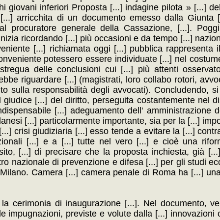
 giovani inferiori Proposta [...] indagine pilota » [...] de
 [...] arricchita di un documento emesso dalla Giunta [..
al procuratore generale della Cassazione, [...]. Poggi,
izia ricordando [...] più occasioni e da tempo [...] nazio
eniente [...] richiamata oggi [...] pubblica rappresenta il 
conveniente potessero essere individuate [...] nel costum
a stregua delle conclusioni cui [...] più attenti osserva
rebbe riguardare [...] (magistrati, loro collabo rotori, avvoc
tito sulla responsabilità degli avvocati). Concludendo, si
l giudice [...] del diritto, perseguita costantemente nel di
ispensabile [...] adeguamento dell' amministrazione del
lanesi [...] particolarmente importante, sia per la [...] im
...] crisi giudiziaria [...] esso tende a evitare la [...] con
onali [...] e a [...] tutte nel vero [...] e cioè una rifor
to, [...] di precisare che la proposta inchiesta, già [..
tro nazionale di prevenzione e difesa [...] per gli studi ec
i di Milano. Camera [...] camera penale di Roma ha [...] una
te la cerimonia di inaugurazione [...]. Nel documento, ve
elle impugnazioni, previste e volute dalla [...] innovazioni