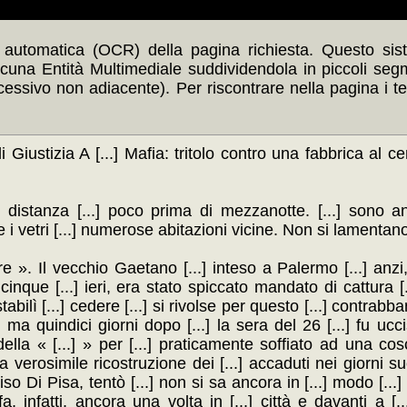
automatica (OCR) della pagina richiesta. Questo siste
scuna Entità Multimediale suddividendola in piccoli seg
ccessivo non adiacente). Per riscontrare nella pagina i t
Giustizia A [...] Mafia: tritolo contro una fabbrica al ce
i distanza [...] poco prima di mezzanotte. [...] sono an
 i vetri [...] numerose abitazioni vicine. Non si lamentano 
re ». Il vecchio Gaetano [...] inteso a Palermo [...] anz
cinque [...] ieri, era stato spiccato mandato di cattura [.
 stabilì [...] cedere [...] si rivolse per questo [...] contrabb
e: ma quindici giorni dopo [...] la sera del 26 [...] fu uc
ella « [...] » per [...] praticamente soffiato ad una cos
a verosimile ricostruzione dei [...] accaduti nei giorni s
o Di Pisa, tentò [...] non si sa ancora in [...] modo [...] 
, infatti, ancora una volta in [...] città e davanti a [..