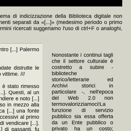
ma di indicizzazione della Biblioteca digitale non
menti separati da «[...]» (medesimo periodo o primo
ermini ricercati suggeriamo l'uso di ctrl+F o analoghi,
ntro [...] Palermo
Nonostante i continui tagli
che il settore culturale è
costretto a subire -
date distrutte le
biblioteche
vittime. ///
storico/letterarie ed
Archivi storici in
i, è stato rimesso
particolare -, nell'epoca
..]. Questi, al un
del Web 2.0 non
andiere e noto [...]
termovalorizziamoci!La
ciso in mezzo alla
funzione di servizio
ca [...] una fonte
pubblico sia essa offerta
uccessivi al primo
da un Ente pubblico o
di vendicare [...].
privato ha un costo;
.] di passanti, fu