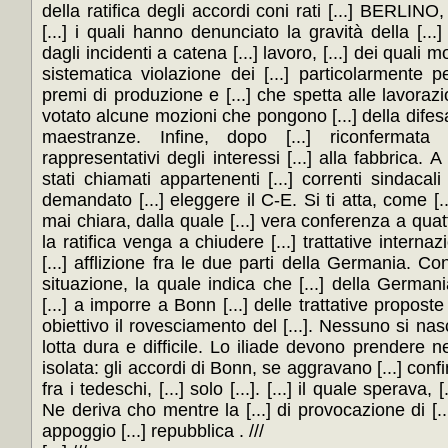
della ratifica degli accordi coni rati [...] BERLINO, 
[...] i quali hanno denunciato la gravità della [..
dagli incidenti a catena [...] lavoro, [...] dei quali mort
sistematica violazione dei [...] particolarmente p
premi di produzione e [...] che spetta alle lavorazi
votato alcune mozioni che pongono [...] della difesa d
maestranze. Infine, dopo [...] riconfermata [.
rappresentativi degli interessi [...] alla fabbrica. A
stati chiamati appartenenti [...] correnti sindaca
demandato [...] eleggere il C-E. Si ti atta, come [
mai chiara, dalla quale [...] vera conferenza a quat
la ratifica venga a chiudere [...] trattative internaz
[...] afflizione fra le due parti della Germania. Co
situazione, la quale indica che [...] della German
[...] a imporre a Bonn [...] delle trattative proposte
obiettivo il rovesciamento del [...]. Nessuno si nas
lotta dura e difficile. Lo iliade devono prendere nell
isolata: gli accordi di Bonn, se aggravano [...] conf
fra i tedeschi, [...] solo [...]. [...] il quale sperava, [..
Ne deriva cho mentre la [...] di provocazione di [.
appoggio [...] repubblica . ///