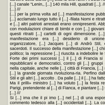
[...] canale "Lenin,, [...] 140 mila Hill, quadrati [...]. //
[...] ///
[...] per la prima volta ad [...] manifestazione pubbl
[...] acclamato lungo tutto il [...] -filata Nomi e ritratt
e [...] altri patrioti arrestati erano onnipresenti. A
con modulazioni chiare di bimbi e con [...] giovan
questi ritraiti [...] cartelli di ogni dimensione. [...
manifestazione era [...] desiderio di union
organizzatore, [...] Jacques [...] di Andrò Stil, 
sacerdoti. Il successo della manifestazione [...] ch
politico; la repressione [...] riuscita a indebolire le
Forte dei primi successi [...] il [...] di Francia si 
repubblicani e democratici, contro gli [...] grup
nella capitale, anche nelle [...] città di Francia, [...
[...] la grande giornata rivoluziona-ria. Perfino dall
Stil e gli altri [...] accolto . Da palle [...] il [...] ha 
Ma il prilli» ministro [...] ha voluto [...] la festa r
Parigi, pretendente al [...] di Fianca, e piantare [...] s
[...] ///
Si [...] ima che il pi imo [...] nel [...] di una espos
commento tedesco alla [...] occidentali [...]. La co