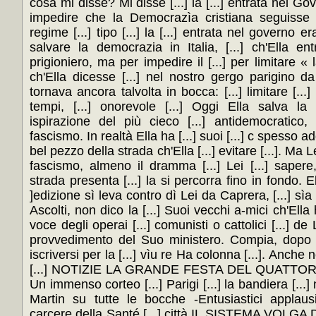
cosa mi disse? Mi disse [...] la [...] entrata nel Gov
impedire che la Democrazìa cristiana seguisse il
regime [...] tipo [...] la [...] entrata nel governo e
salvare la democrazia in Italia, [...] ch'Ella ent
prigioniero, ma per impedire il [...] per limitare «
ch'Ella dicesse [...] nel nostro gergo parigino da 
tornava ancora talvolta in bocca: [...] limitare [..
tempi, [...] onorevole [...] Oggi Ella salva la 
ispirazione del più cieco [...] antidemocratico,
fascismo. In realtà Ella ha [...] suoi [...] c spesso a
bel pezzo della strada ch'Ella [...] evitare [...]. Ma L
fascismo, almeno il dramma [...] Lei [...] sapere,
strada presenta [...] la si percorra fino in fondo. 
]edizione sì leva contro dì Lei da Caprera, [...] sìa 
Ascolti, non dico la [...] Suoi vecchi a-mici ch'Ella
voce degli operai [...] comunisti o cattolici [...] d
provvedimento del Suo ministero. Compia, dopo c
iscriversi per la [...] vìu re Ha colonna [...]. Anche
[...] NOTIZIE LA GRANDE FESTA DEL QUATTO
Un immenso corteo [...] Parigi [...] la bandiera [...] 
Martin su tutte le bocche -Entusiastici applausi
carcere della Santé [...] città IL SISTEMA VOLG