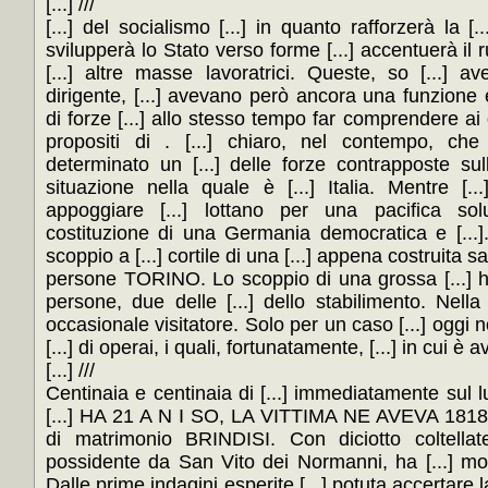
[...] ///
[...] del socialismo [...] in quanto rafforzerà la [
svilupperà lo Stato verso forme [...] accentuerà il r
[...] altre masse lavoratrici. Queste, so [...] 
dirigente, [...] avevano però ancora una funzione
di forze [...] allo stesso tempo far comprendere ai dir
propositi di . [...] chiaro, nel contempo, che 
determinato un [...] delle forze contrapposte sull
situazione nella quale è [...] Italia. Mentre [.
appoggiare [...] lottano per una pacifica sol
costituzione di una Germania democratica e [.
scoppio a [...] cortile di una [...] appena costruita sal
persone TORINO. Lo scoppio di una grossa [...] h
persone, due delle [...] dello stabilimento. Nella
occasionale visitatore. Solo per un caso [...] oggi 
[...] di operai, i quali, fortunatamente, [...] in cui è av
[...] ///
Centinaia e centinaia di [...] immediatamente sul 
[...] HA 21 A N I SO, LA VITTIMA NE AVEVA 1818 co
di matrimonio BRINDISI. Con diciotto coltellat
possidente da San Vito dei Normanni, ha [...] mo
Dalle prime indagini esperite [...] potuta accertare 