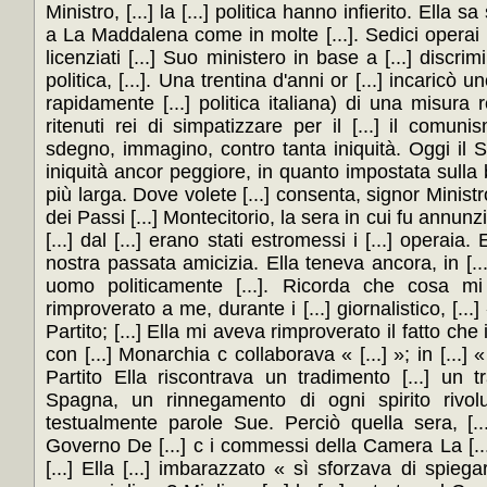
Ministro, [...] la [...] politica hanno infierito. Ella
a La Maddalena come in molte [...]. Sedici operai 
licenziati [...] Suo ministero in base a [...] discrim
politica, [...]. Una trentina d'anni or [...] incaricò
rapidamente [...] politica italiana) di una misura re
ritenuti rei di simpatizzare per il [...] il comuni
sdegno, immagino, contro tanta iniquità. Oggi il S
iniquità ancor peggiore, in quanto impostata sulla b
più larga. Dove volete [...] consenta, signor Ministr
dei Passi [...] Montecitorio, la sera in cui fu annunzia
[...] dal [...] erano stati estromessi i [...] operaia. 
nostra passata amicizia. Ella teneva ancora, in [..
uomo politicamente [...]. Ricorda che cosa mi [
rimproverato a me, durante i [...] giornalistico, [...
Partito; [...] Ella mi aveva rimproverato il fatto che il
con [...] Monarchia c collaborava « [...] »; in [...] «
Partito Ella riscontrava un tradimento [...] un tr
Spagna, un rinnegamento di ogni spirito rivolu
testualmente parole Sue. Perciò quella sera, [...
Governo De [...] c i commessi della Camera La [...
[...] Ella [...] imbarazzato « sì sforzava di spiegarm