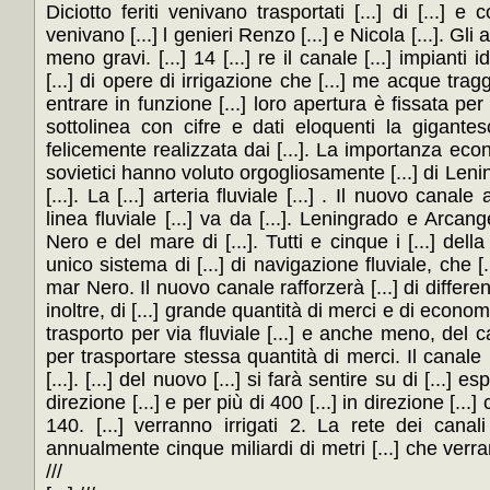
Diciotto feriti venivano trasportati [...] di [...] e
venivano [...] l genieri Renzo [...] e Nicola [...]. Gli 
meno gravi. [...] 14 [...] re il canale [...] impianti id
[...] di opere di irrigazione che [...] me acque tra
entrare in funzione [...] loro apertura è fissata per i
sottolinea con cifre e dati eloquenti la gigantesca
felicemente realizzata dai [...]. La importanza econo
sovietici hanno voluto orgogliosamente [...] di Lenin, è 
[...]. La [...] arteria fluviale [...] . Il nuovo canal
linea fluviale [...] va da [...]. Leningrado e Arcange
Nero e del mare di [...]. Tutti e cinque i [...] dell
unico sistema di [...] di navigazione fluviale, che [.
mar Nero. Il nuovo canale rafforzerà [...] di differe
inoltre, di [...] grande quantità di merci e di econom
trasporto per via fluviale [...] e anche meno, del ca
per trasportare stessa quantità di merci. Il canale [.
[...]. [...] del nuovo [...] si farà sentire su di [...] e
direzione [...] e per più di 400 [...] in direzione [...]
140. [...] verranno irrigati 2. La rete dei canali 
annualmente cinque miliardi di metri [...] che verra
///