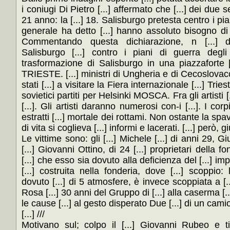
i coniugi Di Pietro [...] affermato che [...] dei due s
21 anno: la [...] 18. Salisburgo pretesta centro i pian
generale ha detto [...] hanno assoluto bisogno di
Commentando questa dichiarazione, n [...] 
Salisburgo [...] contro i piani di guerra degli
trasformazione di Salisburgo in una piazzaforte [.
TRIESTE. [...] ministri di Ungheria e di Cecoslova
stati [...] a visitare la Fiera internazionale [...] Triest
sovietici partiti per Helsinki MOSCA. Fra gli artisti [
[...]. Gli artisti daranno numerosi con-i [...]. I corp
estratti [...] mortale dei rottami. Non ostante la spa
di vita si coglieva [...] informi e lacerati. [...] però
Le vittime sono: gli [...] Michele [...] di anni 29, Gi
[...] Giovanni Ottino, di 24 [...] proprietari della f
[...] che esso sia dovuto alla deficienza del [...] im
[...] costruita nella fonderia, dove [...] scoppio: 
dovuto [...] di 5 atmosfere, è invece scoppiata a [..
Rosa [...] 30 anni del Gruppo di [...] alla caserma [.
le cause [...] al gesto disperato Due [...] di un camion 
[...] ///
Motivano sul; colpo il [...] Giovanni Rubeo e t