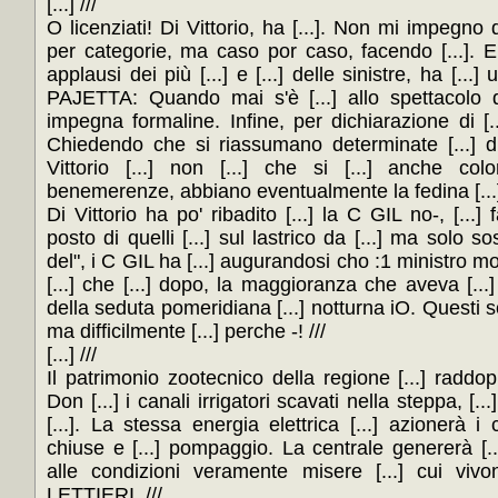
[...] ///
O licenziati! Di Vittorio, ha [...]. Non mi impegno qu
per categorie, ma caso por caso, facendo [...]. E 
applausi dei più [...] e [...] delle sinistre, ha [...
PAJETTA: Quando mai s'è [...] allo spettacolo di
impegna formaline. Infine, per dichiarazione di [...
Chiedendo che si riassumano determinate [...] di l
Vittorio [...] non [...] che si [...] anche co
benemerenze, abbiano eventualmente la fedina [...]
Di Vittorio ha po' ribadito [...] la C GIL no-, [...] f
posto di quelli [...] sul lastrico da [...] ma solo sost
del", i C GIL ha [...] augurandosi cho :1 ministro moti [...
[...] che [...] dopo, la maggioranza che aveva [...] i
della seduta pomeridiana [...] notturna iO. Questi son
ma difficilmente [...] perche -! ///
[...] ///
Il patrimonio zootecnico della regione [...] raddo
Don [...] i canali irrigatori scavati nella steppa, [...
[...]. La stessa energia elettrica [...] azionerà i
chiuse e [...] pompaggio. La centrale genererà [...] 
alle condizioni veramente misere [...] cui vivon
LETTIERI. ///