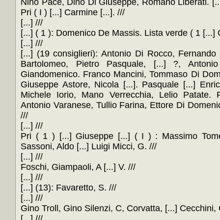
Nino Pace, Dino Di Giuseppe, Romano Liberati. [...]
Pri ( I ) [...] Carmine [...]. ///
[...] ///
[...] ( 1 ): Domenico De Massis. Lista verde ( 1 [...]
[...] ///
[...] (19 consiglieri): Antonio Di Rocco, Fernando
Bartolomeo, Pietro Pasquale, [...] ?, Antoni
Giandomenico. Franco Mancini, Tommaso Di Domeni
Giuseppe Astore, Nicola [...]. Pasquale [...] Enri
Michele Iorio, Mano Verrecchia, Lelio Patate. 
Antonio Varanese, Tullio Farina, Ettore Di Domenic
///
[...] ///
Pri ( 1 ) [...] Giuseppe [...] ( I ) : Massimo Tomeo
Sassoni, Aldo [...] Luigi Micci, G. ///
[...] ///
Foschi, Giampaoli, A [...] V. ///
[...] ///
[...] (13): Favaretto, S. ///
[...] ///
Gino Troll, Gino Silenzi, C, Corvatta, [...] Cecchini, G
[...] ///