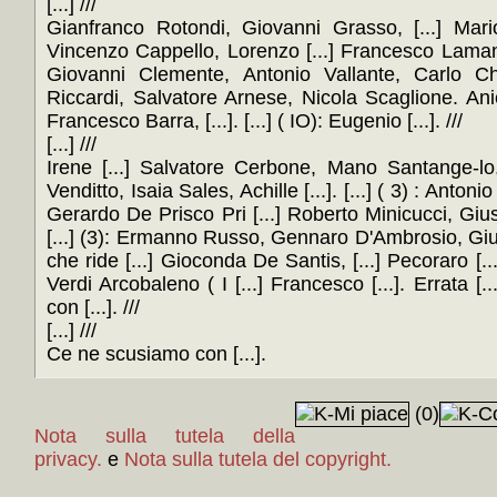
[...] ///
Gianfranco Rotondi, Giovanni Grasso, [...] Mar
Vincenzo Cappello, Lorenzo [...] Francesco Lamanna,
Giovanni Clemente, Antonio Vallante, Carlo Ch
Riccardi, Salvatore Arnese, Nicola Scaglione. Anie
Francesco Barra, [...]. [...] ( IO): Eugenio [...]. ///
[...] ///
Irene [...] Salvatore Cerbone, Mano Santange-lo
Venditto, Isaia Sales, Achille [...]. [...] ( 3) : Anto
Gerardo De Prisco Pri [...] Roberto Minicucci, Gi
[...] (3): Ermanno Russo, Gennaro D'Ambrosio, Giu
che ride [...] Gioconda De Santis, [...] Pecoraro [...]
Verdi Arcobaleno ( I [...] Francesco [...]. Errata [.
con [...]. ///
[...] ///
Ce ne scusiamo con [...].
(0)
Nota sulla tutela della
privacy.
e
Nota sulla tutela del copyright.