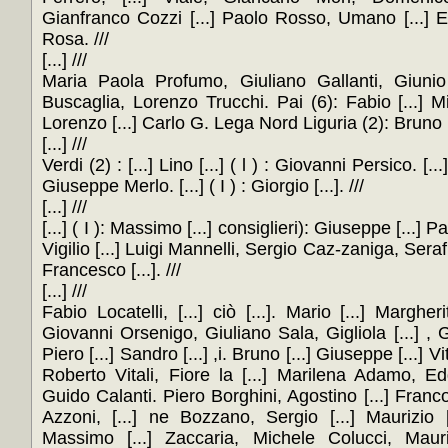
Gianfranco Cozzi [...] Paolo Rosso, Umano [...] Egid
Rosa. ///
[...] ///
Maria Paola Profumo, Giuliano Gallanti, Giunio [
Buscaglia, Lorenzo Trucchi. Pai (6): Fabio [...] M
Lorenzo [...] Carlo G. Lega Nord Liguria (2): Bruno 
[...] ///
Verdi (2) : [...] Lino [...] ( l ) : Giovanni Persico. [...] 
Giuseppe Merlo. [...] ( I ) : Giorgio [...]. ///
[...] ///
[...] ( I ): Massimo [...] consiglieri): Giuseppe [...]
Vigilio [...] Luigi Mannelli, Sergio Caz-zaniga, Sera
Francesco [...]. ///
[...] ///
Fabio Locatelli, [...] ciò [...]. Mario [...] Marghe
Giovanni Orsenigo, Giuliano Sala, Gigliola [...] , G
Piero [...] Sandro [...] ,i. Bruno [...] Giuseppe [...] Vitto
Roberto Vitali, Fiore la [...] Marilena Adamo, Edg
Guido Calanti. Piero Borghini, Agostino [...] Franco
Azzoni, [...] ne Bozzano, Sergio [...] Maurizio [
Massimo [...] Zaccaria, Michele Colucci, Mauriz