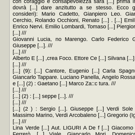
con coraggio e consapevolezza sarà [...] prima i
dovrà [...] dare anzitutto a se stesso. Ecco gli e
consideri): Mario Cadetto, Gianpiero Leo. Gi
Cerchio, Rolando Occhioni, Renato [...] . [...] Emilia
Enrico Nervi. Emilio Lombardi, Tomaso [...] Piergiorgio
[...] ///
Giovanni Lucia, no Marengo. Carlo Federico Gro
Giuseppe [...]. ///
[...] ///
Alberto E [...] ,crea Foco. Ettore Ce [...] Silvana [...].
[...] ///
[...] (9): [...] Cantore, Eugenio [...] Carla Spa
Giancarlo Tappare. Luciano Panella, Angelo Rossa,
e [...] (2) : Gaetano [...] Marco Za::c tura. ///
[...] ///
[...] (2) : [...] seppe [...]. ///
[...] ///
[...] (2 ) : Sergio [...]. Giuseppe [...] Verdi Sol
Massimo Marino, Verdi Arcobaleno [...] Gregorio (Igor)
[...] ///
Lina Verde [...] Aut. LIGURI A De f [...] Giacomo
Ferrerò, [...] Viale, Giancarlo Mori, Domeni