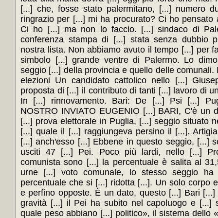
[...] che, fosse stato palermitano, [...] numero du
ringrazio per [...] mi ha procurato? Ci ho pensato a
Ci ho [...] ma non lo faccio. [...] sindaco di Pa
conferenza stampa di [...] stata senza dubbio pi
nostra lista. Non abbiamo avuto il tempo [...] per far
simbolo [...] grande ventre di Palermo. Lo dimos
seggio [...] della provincia e quello delle comunali. 
elezioni Un candidato cattolico nello [...] Gius
proposta di [...] il contributo di tanti [...] lavoro d
In [...] rinnovamento. Bari: De [...] Psi [...] 
NOSTRO INVIATO EUGENIO [...] BARI, C'è un dato 
[...] prova elettorale in Puglia, [...] seggio situato
[...] quale il [...] raggiungeva persino il [...]. Artig
[...] anch'esso [...] Ebbene in questo seggio, [...
usciti 47 [...] Pei. Poco più lardi, nello [...] P
comunista sono [...] la percentuale è salita al 31
urne [...] voto comunale, lo stesso seggio ha 
percentuale che si [...] ridotta [...]. Un solo corpo e
e perfino opposte. È un dato, questo [...] Bari [...
gravità [...] il Pei ha subito nel capoluogo e [..
quale peso abbiano [...] politico», il sistema del