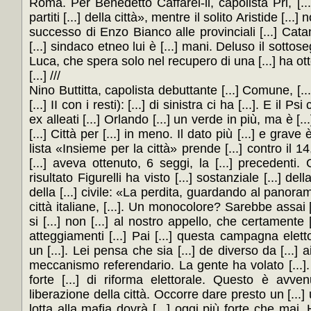
Roma. Per Benedetto Caffarel-li, capolista Pri, [.
partiti [...] della città», mentre il solito Aristide [...
successo di Enzo Bianco alle provinciali [...] Catan
[...] sindaco etneo lui è [...] mani. Deluso il sottos
Luca, che spera solo nel recupero di una [...] ha otten
[...] ///
Nino Buttitta, capolista debuttante [...] Comune, [...
[...] II con i resti): [...] di sinistra ci ha [...]. E il Ps
ex alleati [...] Orlando [...] un verde in più, ma è [
[...] Città per [...] in meno. Il dato più [...] e grave 
lista «Insieme per la città» prende [...] contro il 1
[...] aveva ottenuto, 6 seggi, la [...] precedenti. Gl
risultato Figurelli ha visto [...] sostanziale [...] della
della [...] civile: «La perdita, guardando al panorama
città italiane, [...]. Un monocolore? Sarebbe assai [.
si [...] non [...] al nostro appello, che certamente 
atteggiamenti [...] Pai [...] questa campagna elet
un [...]. Lei pensa che sia [...] de diverso da [...] ai
meccanismo referendario. La gente ha volato [...].
forte [...] di riforma elettorale. Questo è avve
liberazione della città. Occorre dare presto un [...]
lotta alla mafia dovrà [...] oggi più forte che mai.