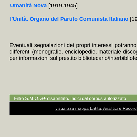
Umanità Nova
[1919-1945]
l'Unità. Organo del Partito Comunista Italiano
[19
Eventuali segnalazioni dei propri interessi potranno i
differenti (monografie, enciclopedie, materiale disc
per informazioni sul prestito bibliotecario/interbibliot
Filtro S.M.O.G+ disabilitato. Indici dal corpus autorizzato
visualizza mappa Entità, Analitici e Recor