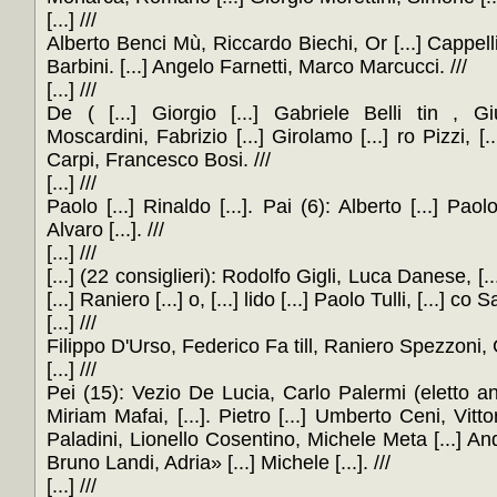
[...] ///
Alberto Benci Mù, Riccardo Biechi, Or [...] Cappelli, 
Barbini. [...] Angelo Farnetti, Marco Marcucci. ///
[...] ///
De ( [...] Giorgio [...] Gabriele Belli tin , 
Moscardini, Fabrizio [...] Girolamo [...] ro Pizzi, [
Carpi, Francesco Bosi. ///
[...] ///
Paolo [...] Rinaldo [...]. Pai (6): Alberto [...] Paolo
Alvaro [...]. ///
[...] ///
[...] (22 consiglieri): Rodolfo Gigli, Luca Danese, [..
[...] Raniero [...] o, [...] lido [...] Paolo Tulli, [...] co Sa
[...] ///
Filippo D'Urso, Federico Fa till, Raniero Spezzoni, Gi
[...] ///
Pei (15): Vezio De Lucia, Carlo Palermi (eletto an
Miriam Mafai, [...]. Pietro [...] Umberto Ceni, Vittori
Paladini, Lionello Cosentino, Michele Meta [...] And
Bruno Landi, Adria» [...] Michele [...]. ///
[...] ///