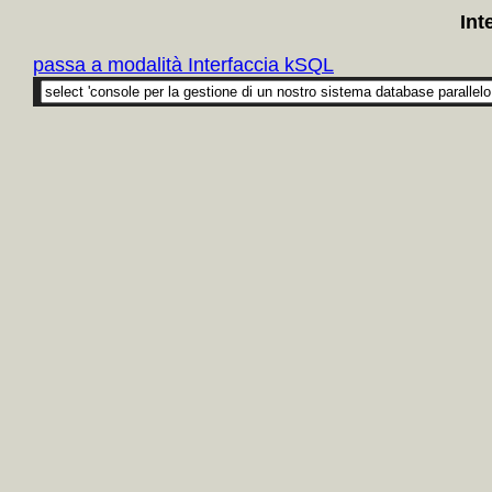
Int
passa a modalità Interfaccia kSQL