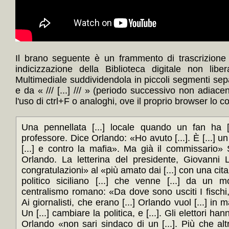
Il brano seguente è un frammento di trascrizione
indicizzazione della Biblioteca digitale non lib
Multimediale suddividendola in piccoli segmenti sep
e da « /// [...] /// » (periodo successivo non adiace
l'uso di ctrl+F o analoghi, ove il proprio browser lo c
Una pennellata [...] locale quando un fan ha [..
professore. Dice Orlando: «Ho avuto [...]. È [...]
[...] e contro la mafia». Ma già il commissario» S
Orlando. La letterina del presidente, Giovanni L
congratulazioni» al «più amato dai [...] con una ci
politico siciliano [...] che venne [...] da un m
centralismo romano: «Da dove sono usciti I fischi, [
Ai giornalisti, che erano [...] Orlando vuol [...] in 
Un [...] cambiare la politica, e [...]. Gli elettori han
Orlando «non sari sindaco di un [...]. Più che altro