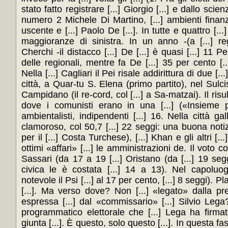
stato fatto registrare [...] Giorgio [...] e dallo scie
numero 2 Michele Di Martino, [...] ambienti finanz
uscente e [...] Paolo De [...]. In tutte e quattro [.
maggioranze di sinistra. In un anno -(a [...] re
Cherchi -il distacco [...] De [...] è quasi [...] 11 Pe
delle regionali, mentre fa De [...] 35 per cento [..
Nella [...] Cagliari il Pei risale addirittura di due [..
città, a Quar-tu S. Elena (primo partito), nel Sulci
Campidano (il re-cord, col [...] a Sa-matzai). Il risul
dove i comunisti erano in una [...] («Insieme 
ambientalisti, indipendenti [...] 16. Nella città gall
clamoroso, col 50,7 [...] 22 seggi: una buona notizi
per il [...] Costa Turchese), [...] Khan e gli altri [.
ottimi «affari» [...] le amministrazioni de. Il voto
Sassari (da 17 a 19 [...] Oristano (da [...] 19 segg
civica le è costata [...] 14 a 13). Nel capoluogo
notevole il Psi [...] al 17 per cento, [...] 8 seggi). 
[...]. Ma verso dove? Non [...] «legato» dalla pre
espressa [...] dal «commissario» [...] Silvio Leg
programmatico elettorale che [...] Lega ha firmato
giunta [...]. È questo, solo questo [...]. In questa fa