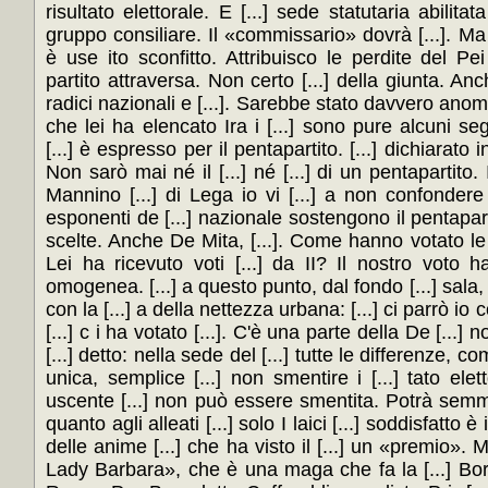
risultato elettorale. E [...] sede statutaria abilitat
gruppo consiliare. Il «commissario» dovrà [...]. Ma il
è use ito sconfitto. Attribuisco le perdite del Pe
partito attraversa. Non certo [...] della giunta. An
radici nazionali e [...]. Sarebbe stato davvero anomalo
che lei ha elencato Ira i [...] sono pure alcuni s
[...] è espresso per il pentapartito. [...] dichiarato in
Non sarò mai né il [...] né [...] di un pentapartito. 
Mannino [...] di Lega io vi [...] a non confondere
esponenti de [...] nazionale sostengono il pentapartit
scelte. Anche De Mita, [...]. Come hanno votato le z
Lei ha ricevuto voti [...] da II? Il nostro voto h
omogenea. [...] a questo punto, dal fondo [...] sala
con la [...] a della nettezza urbana: [...] ci parrò io coi [...
[...] c i ha votato [...]. C'è una parte della De [...]
[...] detto: nella sede del [...] tutte le differenze,
unica, semplice [...] non smentire i [...] tato eletto
uscente [...] non può essere smentita. Potrà semmai
quanto agli alleati [...] solo I laici [...] soddisfatto è 
delle anime [...] che ha visto il [...] un «premio». M
Lady Barbara», che è una maga che fa la [...] Borg