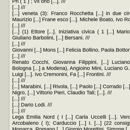
Pri ( 1 ) ; Vii ono [...]. ///
[...] ///
[...] veneta (3): Franco Rocchetta [...] in due circ
Maurizio [...] Frane esco [...]. Michele Boato, Ivo Ros
[...] ///
[...] (1) Ettore [...]. Iniziativa civica ( 1 [...] Mari
Giuliano Barbolini, [...] Bersani. ///
[...] ///
Giovanni [...] Mons [...] Felicia Bollino, Paola Bottoni
[...] ///
Renato Cocchi, Giovanna Filippini, [...] Luciano
Bologna [...] a Modena), Angioino Mini, Luciano G. 
Luigi [...]. Ivo Cremonini, Fa [...] Frontini. ///
[...] ///
[...] Marabini, [...] Rivola, [...] Paolo [...] Corrado [...]
Nigro, [...] Vittorio Pieri, Claudio Tali; [...]. ///
[...] ///
[...] Dario Lodi. ///
[...] ///
Lega Emilia Nord ( I [...] Carla Uccelli [...]. Verd
Arcobaleno ( I); Carduccio [...] I. [...] (22 consigl
Monarca, Romano [...] Giorgio Morettini, Simone [...]