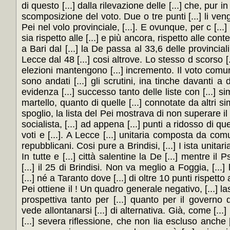
di questo [...] dalla rilevazione delle [...] che, pur in
scomposizione del voto. Due o tre punti [...] li v
Pei nel volo provinciale, [...]. E ovunque, per c [...
sia rispetto alle [...] e più ancora, rispetto alle co
a Bari dal [...] la De passa al 33,6 delle provinciali: 
Lecce dal 48 [...] cosi altrove. Lo stesso d scorso [..
elezioni mantengono [...] incremento. Il voto comuni
sono andati [...] gli scrutini, ina tinche davanti a dat
evidenza [...] successo tanto delle liste con [...] si
martello, quanto di quelle [...] connotate da altri sim
spoglio, la lista del Pei mostrava di non superare il [...
socialista, [...] ad appena [...] punti a ridosso di qu
voti e [...]. A Lecce [...] unitaria composta da comun
repubblicani. Cosi pure a Brindisi, [...] I ista unitaria
In tutte e [...] città salentine la De [...] mentre il Ps
[...] il 25 di Brindisi. Non va meglio a Foggia, [...]
[...] né a Taranto dove [...] di oltre 10 punti rispetto a
Pei ottiene il ! Un quadro generale negativo, [...] l
prospettiva tanto per [...] quanto per il governo di
vede allontanarsi [...] di alternativa. Già, come [...] i
[...] severa riflessione, che non lia escluso anche [.