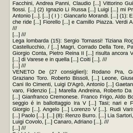
Facchini, Andrea Panni, Claudio [...] Vittorino Guid
fiossi. [...] (2) Ignazio Li Russa [...] Luigi [...] mi P
Antonio [...]. [...] ( I ) : Giancarlo Morandi. [...] (1)
che ride [...] Fiorello [...] e Camillo Piazza. Verdi Ar
///
[...] ///
Lega lombarda (15): Sergio Tornassi! Tiziana Rogo-
Castellucchio, / [...] Magri, Corrado Della Tore, Pao
Giorgio Conta, Pietro Reina II [...] risulta ancora Vir
[...] di Varese e in quella [...] Coiti [...]. ///
[...] ///
VENETO De (27 consiglieri): Rodano Pra, Guid
Graziano Toro. Roberto Bissoli, [...] Leone, Giuse
Cani Ilo Cimenti, Luigi D'Agrò, Antonio [...] Gaet
varo, Fidenzio [...] Marella Andreina, Roberto Da 
[...] Gianfranco Cremonese. Franco Frigo, Aldo Bott
seggio é in ballottaggio Ira V [...] Tasi; nari e 
Giorgio [...]. Angelo [...] Lorenzo V [...]. Rudi Va
[...] Paolo [...]. [...] (8): Renzo Burro. [...] Lia Sarto
Luigi Covolo, [...] Canaro, Adriano [...]. ///
[...] ///