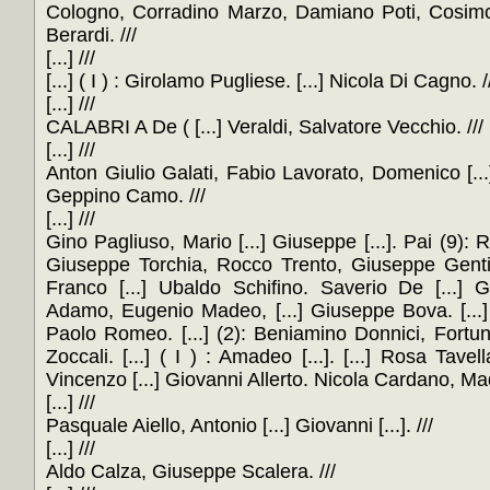
Cologno, Corradino Marzo, Damiano Poti, Cosimo [...
Berardi. ///
[...] ///
[...] ( I ) : Girolamo Pugliese. [...] Nicola Di Cagno. /
[...] ///
CALABRI A De ( [...] Veraldi, Salvatore Vecchio. ///
[...] ///
Anton Giulio Galati, Fabio Lavorato, Domenico [...
Geppino Camo. ///
[...] ///
Gino Pagliuso, Mario [...] Giuseppe [...]. Pai (9): R
Giuseppe Torchia, Rocco Trento, Giuseppe Gentile,
Franco [...] Ubaldo Schifino. Saverio De [...] G
Adamo, Eugenio Madeo, [...] Giuseppe Bova. [...]
Paolo Romeo. [...] (2): Beniamino Donnici, Fortunato
Zoccali. [...] ( I ) : Amadeo [...]. [...] Rosa Tav
Vincenzo [...] Giovanni Allerto. Nicola Cardano, Madd
[...] ///
Pasquale Aiello, Antonio [...] Giovanni [...]. ///
[...] ///
Aldo Calza, Giuseppe Scalera. ///