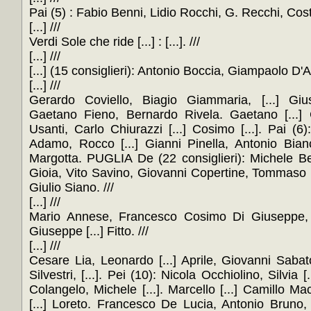
Pai (5) : Fabio Benni, Lidio Rocchi, G. Recchi, Cos
[...] ///
Verdi Sole che ride [...] : [...]. ///
[...] ///
[...] (15 consiglieri): Antonio Boccia, Giampaolo D'
[...] ///
Gerardo Coviello, Biagio Giammaria, [...] Gi
Gaetano Fieno, Bernardo Rivela. Gaetano [...]
Usanti, Carlo Chiurazzi [...] Cosimo [...]. Pai (6
Adamo, Rocco [...] Gianni Pinella, Antonio Bianco 
Margotta. PUGLIA De (22 consiglieri): Michele B
Gioia, Vito Savino, Giovanni Copertine, Tommaso [...
Giulio Siano. ///
[...] ///
Mario Annese, Francesco Cosimo Di Giuseppe, Lu
Giuseppe [...] Fitto. ///
[...] ///
Cesare Lia, Leonardo [...] Aprile, Giovanni Sabato
Silvestri, [...]. Pei (10): Nicola Occhiolino, Silvia [.
Colangelo, Michele [...]. Marcello [...] Camillo M
[...] Loreto. Francesco De Lucia, Antonio Bruno,