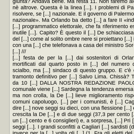
giunta? Andava bene. Ma resta 11. Non faremo alc
nè altrove. Questa è la linea [...]. I problemi di Pa
risolvere, se [...] nazionale. E il governo di Palermo
nazionale». Ma Orlando ba detto [...] a fare II «ind
[...] programmatico elettorale, che fa riferimento espl
inutile [...]. Capito? È questo il [...] De schiaccias
del [...] come al solito ombre nere si proiettano [...]
con una [...] che telefonava a casa del ministro Sor-.
[...] ///
[...] festa de per la [...] dai sostenitori di Orl
mortificati dal quarto posto in [...] del nume
scialbo, ma [...] sindaco di questo gruppo. E c'è ch
tramonto definitivo per [...] Salvo Lima. Chissà? Tr
da 10 [...] DALLA NOSTRA REDAZIONE PAOLO [
comunale viene [...] Sardegna la tendenza emersa sub
ma non crolla, la De [...] lieve miglioramento rispett
comuni capoluogo, [...] per i comunisti, è [...] Cag
dire [...] nove seggi su dieci, con una flessione [...
crescita la De [...] e di due seggi (37,3 per cento [..
un [...] cento e 6 consiglieri) e, a sorpresa, [...] Pr
seggi [...]. I grandi sconfitti a Cagliari [...] sardist
invece per la [...] volta gli [...] (1. Fra gli eletti de