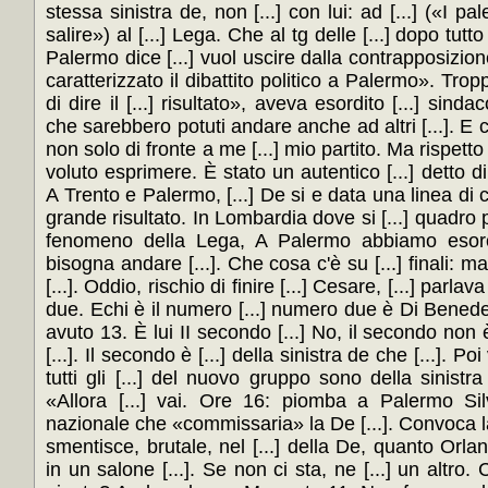
stessa sinistra de, non [...] con lui: ad [...] («I pa
salire») al [...] Lega. Che al tg delle [...] dopo tutto
Palermo dice [...] vuol uscire dalla contrapposizion
caratterizzato il dibattito politico a Palermo». Tro
di dire il [...] risultato», aveva esordito [...] sinda
che sarebbero potuti andare anche ad altri [...]. E 
non solo di fronte a me [...] mio partito. Ma rispetto 
voluto esprimere. È stato un autentico [...] detto di 
A Trento e Palermo, [...] De si e data una linea di 
grande risultato. In Lombardia dove si [...] quadro p
fenomeno della Lega, A Palermo abbiamo esorc
bisogna andare [...]. Che cosa c'è su [...] finali: ma
[...]. Oddio, rischio di finire [...] Cesare, [...] parl
due. Echi è il numero [...] numero due è Di Benedett
avuto 13. È lui II secondo [...] No, il secondo non 
[...]. Il secondo è [...] della sinistra de che [...]. Po
tutti gli [...] del nuovo gruppo sono della sinist
«Allora [...] vai. Ore 16: piomba a Palermo Silv
nazionale che «commissaria» la De [...]. Convoca l
smentisce, brutale, nel [...] della De, quanto Orla
in un salone [...]. Se non ci sta, ne [...] un altro. 