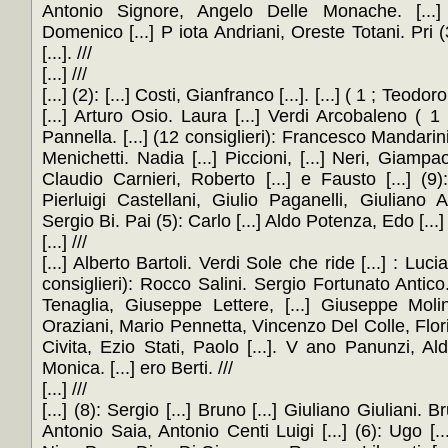
Antonio Signore, Angelo Delle Monache. [...]
Domenico [...] P iota Andriani, Oreste Totani. Pri 
[...]. ///
[...] ///
[...] (2): [...] Costi, Gianfranco [...]. [...] ( 1 ; Teo
[...] Arturo Osio. Laura [...] Verdi Arcobaleno ( 1 [
Pannella. [...] (12 consiglieri): Francesco Mandarin
Menichetti. Nadia [...] Piccioni, [...] Neri, Giampaol
Claudio Carnieri, Roberto [...] e Fausto [...] (9):
Pierluigi Castellani, Giulio Paganelli, Giuliano A
Sergio Bi. Pai (5): Carlo [...] Aldo Potenza, Edo [...] A
[...] ///
[...] Alberto Bartoli. Verdi Sole che ride [...] : 
consiglieri): Rocco Salini. Sergio Fortunato Antic
Tenaglia, Giuseppe Lettere, [...] Giuseppe Molin
Oraziani, Mario Pennetta, Vincenzo Del Colle, Flor
Civita, Ezio Stati, Paolo [...]. V ano Panunzi, 
Monica. [...] ero Berti. ///
[...] ///
[...] (8): Sergio [...] Bruno [...] Giuliano Giuliani. 
Antonio Saia, Antonio Centi Luigi [...] (6): Ugo [...