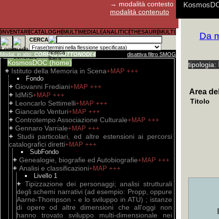
→ modalità contesto
KosmosDOC:
modalità contenuto
E' possibil
Aldo Fagiol
I cookies d
Abstract, s
Guida rapid
Guida rapid
Guida rapid
Per il canal
INVENTARI
CATALOGHI
MULTIMEDIALI
ANALITICI
THESAURI
MULTI
Da m
scrivendo 
pref. P. Bas
(Google Ana
prevalentem
consentono 
i link
Biblioteca D
https://w
+MA
CERCA
Resistenza
anonimo, ai
interpretazi
trascrizioni
con svilupp
Modal. in atto:
CORPUS SOTTONODI 4
disattiva filtro SMOG
KosmosDOC (home)
tipologia:
+
Istituto della Memoria in Scena
+MAP
+++
Fondo
+
Giovanni Frediani
+MAP
+++
Area del
+
IdMiS
+MAP
+++
Titolo
+
Leoncarlo Settimelli
+MAP
+++
+
Giancarlo Venturi
+MAP
+++
+
Controtempo Associazione Culturale
+MAP
+++
+
Gennaro Varriale
+MAP
+++
+
Studii particolari, ed altre estensioni ai percorsi
catalografici diretti
+MAP
+++
SubFondo
+
Genealogie, biografie ed Autobiografie
+MAP
+++
+
Analisi e classificazioni
+MAP
+++
Livello 1
+
Tipizzazione dei personaggi; analisi strutturali
degli schemi narrativi (ad esempio: Propp, oppure
Aarne-Thompson - e lo sviluppo in ATU) ; istanze
di opere od altre dimensioni che all'oggi non
hanno trovato sviluppo multi-dimensionale nei