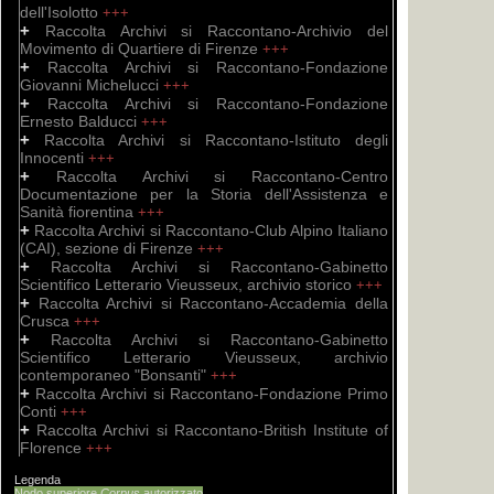
dell'Isolotto
+++
+
Raccolta Archivi si Raccontano-Archivio del
Movimento di Quartiere di Firenze
+++
+
Raccolta Archivi si Raccontano-Fondazione
Giovanni Michelucci
+++
+
Raccolta Archivi si Raccontano-Fondazione
Ernesto Balducci
+++
+
Raccolta Archivi si Raccontano-Istituto degli
Innocenti
+++
+
Raccolta Archivi si Raccontano-Centro
Documentazione per la Storia dell'Assistenza e
Sanità fiorentina
+++
+
Raccolta Archivi si Raccontano-Club Alpino Italiano
(CAI), sezione di Firenze
+++
+
Raccolta Archivi si Raccontano-Gabinetto
Scientifico Letterario Vieusseux, archivio storico
+++
+
Raccolta Archivi si Raccontano-Accademia della
Crusca
+++
+
Raccolta Archivi si Raccontano-Gabinetto
Scientifico Letterario Vieusseux, archivio
contemporaneo "Bonsanti"
+++
+
Raccolta Archivi si Raccontano-Fondazione Primo
Conti
+++
+
Raccolta Archivi si Raccontano-British Institute of
Florence
+++
Legenda
Nodo superiore
Corpus
autorizzato