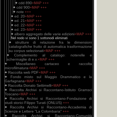
+
cdd 890
+MAP
+++
+
cdd 900
+MAP
+++
+
note
+++
+
ed. 20
+MAP
+++
+
ed. 21
+MAP
+++
+
ed. 22
+MAP
+++
+
ed. 23
+MAP
+++
+
albero aggregato delle varie edizioni
+MAP
+++
Nel nodo vi sono 1 sottonodi eliminati
+
strutture di relazione fra le dimensioni
catalografiche frutto di automatica trasformazione
su corpus selezionati
+MAP
+++
+
Complemento al catalogo: noterelle e
schermaglie di e.v.
+MAP
+++
+
Miscellaneo cartaceo e raccolta
microfilmatura
+MAP
+++
+
Raccolta web PDF
+MAP
+++
+
Fondo misto sul Maggio Drammatico e la
Garfagnana
+MAP
+++
+
Raccolta Donato Settimelli
+MAP
+++
+
Raccolta Archivi si Raccontano-Istituto Gramsci
Toscano
+MAP
+++
+
Raccolta Archivi si Raccontano-Fondazione di
studi storici Filippo Turati (ONLUS)
+++
+
Raccolta Archivi si Raccontano-Accademia di
Scienze e Lettere "La Colombaria"
+++
+
Raccolta Archivi si Raccontano-Comunità