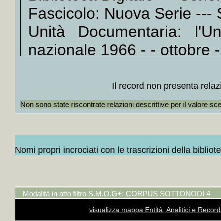
Fascicolo: Nuova Serie --- 
+
Nazi
+
Nazi
Unità Documentaria: l'U
+
Nazi
nazionale 1966 - - ottobre 
+
Nazi
+
Nazi
Catalogo KBD Periodici
KB
+
Nazi
- Edizione nazionale 1966 - 
Il record non presenta relaz
+
Nazi
+
Nazi
Non sono state riscontrate relazioni descrittive per il valore sc
+
Nazi
--- Ente: Istituto dell
+
Nazi
Miscellaneo cartaceo e racc
+
Nazi
Nomi propri incrociati con le trascrizioni della bibliot
Biblioteca Digitale --- Serie:
+
Nazi
+
Nazi
Fascicolo: Nuova Serie --- 
+
Nazi
Unità Documentaria: l'U
Modalità in atto filtro S.M.O.G+: CORPUS SOTTONODI 4
+
Nazi
+
Nazi
nazionale 1966 - - novembr
visualizza mappa Entità, Analitici e Recor