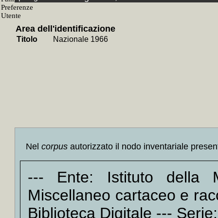
+
l'U
novem
Area dell'identificazione
+
l'U
Titolo
Nazionale 1966
novem
+
l'U
dicem
+
l'U
dicem
Nel n
+
Nazi
+
Nazi
Nel
corpus
autorizzato il nodo inventariale presen
+
Nazi
+
Nazi
--- Ente: Istituto dell
+
Nazi
+
Nazi
Miscellaneo cartaceo e racc
+
Nazi
Biblioteca Digitale --- Serie:
+
Nazi