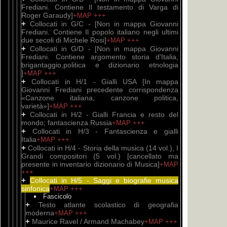
--- E
Frediani. Contiene Il testamento di Varga di
Bibli
Roger Garaudy]
+MAP
+++
nell'
+
Collocati in G/C - [Non in mappa Giovanni
Sottos
Frediani. Contiene Il popolo italiano negli ultimi
opere)
due secoli di Michele Rosi]
+MAP
+++
Catal
+
Collocati in G/D - [Non in mappa Giovanni
--- E
Frediani. Contiene argomento storia d'Italia,
Bibli
brigantaggio,politica e dizionario etnologia
nell'
]
+MAP
+++
Sottos
+
Collocati in H/1 - Gialli USA [In mappa
René 
Giovanni Frediani precedente corrispondenza
Catal
«Canzone italiana, canzone politica,
varietà»]
+MAP
+++
--- E
+
Collocati in H/2 - Gialli Francia e resto del
Bibli
mondo; fantascienza Russia
+MAP
+++
nell'
+
Collocati in H/3 - Fantascienza e gialli
Sottos
Italia
Camill
+MAP
+++
Catal
+
Collocati in H/4 - Storia della musica (14 vol.), I
Grandi compositori (5 vol.) [cancellato ma
presente in inventario dizionario di Musica]
+MAP
+++
+
Collocati in H/5 - Saggi e biografie musica
sinfonica
+MAP
+++
Fascicolo
+
Testo atlante scolastico di geografia
moderna
+MAP
+++
+
Maurice Ravel / Armand Machabey
+MAP
+++