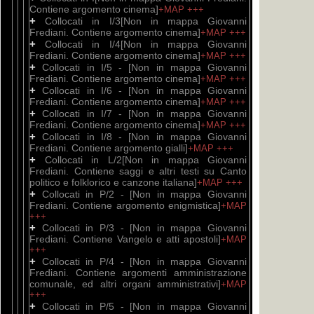
Contiene argomento cinema]
+MAP
+++
+
Collocati in I/3[Non in mappa Giovanni
Frediani. Contiene argomento cinema]
+MAP
+++
+
Collocati in I/4[Non in mappa Giovanni
Frediani. Contiene argomento cinema]
+MAP
+++
+
Collocati in I/5 - [Non in mappa Giovanni
Frediani. Contiene argomento cinema]
+MAP
+++
+
Collocati in I/6 - [Non in mappa Giovanni
Frediani. Contiene argomento cinema]
+MAP
+++
+
Collocati in I/7 - [Non in mappa Giovanni
Frediani. Contiene argomento cinema]
+MAP
+++
+
Collocati in I/8 - [Non in mappa Giovanni
Frediani. Contiene argomento gialli]
+MAP
+++
+
Collocati in L/2[Non in mappa Giovanni
Frediani. Contiene saggi e altri testi su Canto
politico e folklorico e canzone italiana]
+MAP
+++
+
Collocati in P/2 - [Non in mappa Giovanni
Frediani. Contiene argomento enigmistica]
+MAP
+++
+
Collocati in P/3 - [Non in mappa Giovanni
Frediani. Contiene Vangelo e atti apostoli]
+MAP
+++
+
Collocati in P/4 - [Non in mappa Giovanni
Frediani. Contiene argomenti amministrazione
comunale, ed altri organi amministrativi]
+MAP
+++
+
Collocati in P/5 - [Non in mappa Giovanni