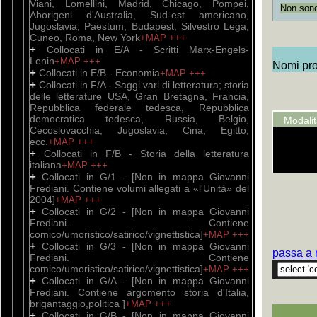
Catal
Viani, Lomellini, Madrid, Chicago, Pompei,
Non sono 
Aborigeni d'Australia, Sud-est americano,
--- E
Jugoslavia, Paestum, Budapest, Silvestro Lega,
Bibli
Cuneo, Roma, New York
+MAP
+++
nell'
+
Collocati in E/A - Scritti Marx-Engels-
Sottos
Lenin
+MAP
+++
Nomi prop
music
+
Collocati in E/B - Economia
+MAP
+++
Catal
+
Collocati in F/A - Saggi vari di letteratura; storia
delle letterature USA, Gran Bretagna, Francia,
--- E
Repubblica federale tedesca, Repubblica
Bibli
democratica tedesca, Russia, Belgio,
nell'
Modali
Sottos
Cecoslovacchia, Jugoslavia, Cina, Egitto,
tempi 
ecc.
+MAP
+++
Catal
+
Collocati in F/B - Storia della letteratura
italiana
+MAP
+++
--- E
+
Collocati in G/1 - [Non in mappa Giovanni
Bibli
Frediani. Contiene volumi allegati a «l'Unità» del
nell'
2004]
+MAP
+++
Sotto
+
Collocati in G/2 - [Non in mappa Giovanni
aggior
Frediani. Contiene
Catal
comico/umoristico/satirico/vignettistica]
+MAP
+++
+
Collocati in G/3 - [Non in mappa Giovanni
--- E
passa a 
Bibli
Frediani. Contiene
nell'
comico/umoristico/satirico/vignettistica]
+MAP
+++
Sottos
+
Collocati in G/A - [Non in mappa Giovanni
nona s
Frediani. Contiene argomento storia d'Italia,
Catal
brigantaggio,politica ]
+MAP
+++
+
Collocati in G/B - [Non in mappa Giovanni