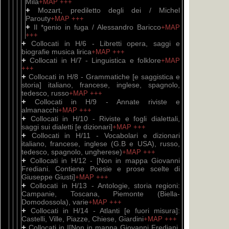
Mila
+MAP
+++
+
Mozart, prediletto degli dei / Michel
Parouty
+MAP
+++
+
Il *genio in fuga / Alessandro Baricco
+MAP
+++
+
Collocati in H/6 - Libretti opera, saggi e
biografie musica lirica
+MAP
+++
+
Collocati in H/7 - Linguistica e folklore
+MAP
+++
+
Collocati in H/8 - Grammatiche [e saggistica e
storia] italiano, francese, inglese, spagnolo,
tedesco, russo
+MAP
+++
+
Collocati in H/9 - Annate riviste e
almanacchi
+MAP
+++
+
Collocati in H/10 - Riviste e fogli dialettali,
saggi sui dialetti [e dizionari]
+MAP
+++
+
Collocati in H/11 - Vocabolari e dizionari
italiano, francese, inglese (G.B e USA), russo,
tedesco, spagnolo, ungherese)
+MAP
+++
+
Collocati in H/12 - [Non in mappa Giovanni
Frediani. Contiene Poesie e prose scelte di
Giuseppe Giusti]
+MAP
+++
+
Collocati in H/13 - Antologie, storia regioni:
Campanie, Toscana, Piemonte (Biella-
Domodossola), varie
+MAP
+++
+
Collocati in H/14 - Atlanti [e fuori misura]:
Castelli, Ville, Piazze, Chiese, Giardini
+MAP
+++
+
Collocati in I[Non in mappa Giovanni Frediani.