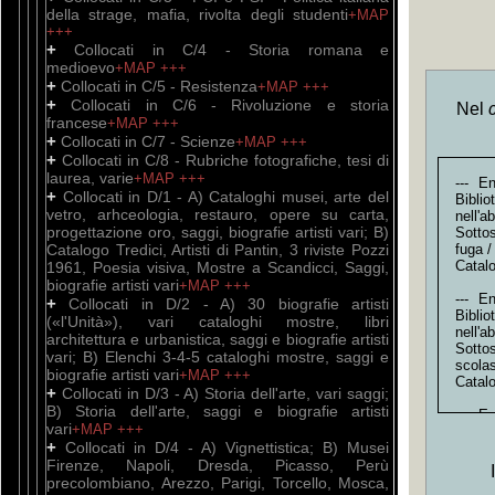
della strage, mafia, rivolta degli studenti
+MAP
+++
+
Collocati in C/4 - Storia romana e
medioevo
+MAP
+++
+
Collocati in C/5 - Resistenza
+MAP
+++
+
Collocati in C/6 - Rivoluzione e storia
Nel
francese
+MAP
+++
+
Collocati in C/7 - Scienze
+MAP
+++
+
Collocati in C/8 - Rubriche fotografiche, tesi di
laurea, varie
+MAP
+++
--- E
+
Collocati in D/1 - A) Cataloghi musei, arte del
Bibli
vetro, arhceologia, restauro, opere su carta,
nell'
progettazione oro, saggi, biografie artisti vari; B)
Sottos
Catalogo Tredici, Artisti di Pantin, 3 riviste Pozzi
fuga /
Catal
1961, Poesia visiva, Mostre a Scandicci, Saggi,
biografie artisti vari
+MAP
+++
--- E
+
Collocati in D/2 - A) 30 biografie artisti
Bibli
(«l'Unità»), vari cataloghi mostre, libri
nell'
architettura e urbanistica, saggi e biografie artisti
Sottos
vari; B) Elenchi 3-4-5 cataloghi mostre, saggi e
scolas
biografie artisti vari
+MAP
+++
Catal
+
Collocati in D/3 - A) Storia dell'arte, vari saggi;
B) Storia dell'arte, saggi e biografie artisti
--- E
vari
+MAP
+++
Bibli
+
Collocati in D/4 - A) Vignettistica; B) Musei
nell'
Firenze, Napoli, Dresda, Picasso, Perù
Sotto
Ravel
precolombiano, Arezzo, Parigi, Torcello, Mosca,