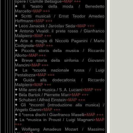
opere / Camille Bellaigue
+MAP
+++
+
Il *teatro della moda / Benedetto
Marcello
+MAP
+++
+
Scritti musicali / Ernst Teodor Amedeo
Hoffmann
+MAP
+++
+
Leos Janacek / Jaroslav Seda
+MAP
+++
+
Antonio Vivaldi: il prete rosso / Gianfranco
Malipiero
+MAP
+++
+
Arte e magia di Niccolò Paganini / Mario
Codignola
+MAP
+++
+
Piccola storia della musica / Riccardo
Allorto
+MAP
+++
+
Breve storia della sinfonia / Giovanni
Mancini
+MAP
+++
+
La *scuola nazionale russa / Luigi
Pestalozza
+MAP
+++
+
Guida alla dodecafonia / Riccardo
Malipiero
+MAP
+++
+
Mille anni di musica / S. A. Luciani
+MAP
+++
+
Bela Bartok / Pierrette Mari
+MAP
+++
+
Schubert / Alfred Einstein
+MAP
+++
+
Gli *incontri (introduzione alla musica) /
Angelo Gianni
+MAP
+++
+
Il *cerca dischi / Gianfranco Maselli
+MAP
+++
+
La *musica in Proust / Luigi Magnani
+MAP
+++
+
Wolfgang Amadeus Mozart / Massimo