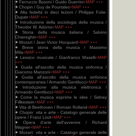
+
Ferruccio Busoni / Guido Guerrini
+MAP
+++
+
Chopin / Guy de Pourtales
+MAP
+++
+
Alta fedeltà in dieci lezioni / Philippe Folie-
Dupatr
+MAP
+++
+
Introduzione della sociologia della musica /
Theodor W. Adorno
+MAP
+++
+
Storia della musica italiana / Salvino
Chiereghin
+MAP
+++
+
Mozart / Jean Victor Hocquard
+MAP
+++
+
Breve storia della musica / Massimo
Mila
+MAP
+++
+
Lessico musicale / Gianfranco Maselli
+MAP
+++
+
Guida all'ascolto della musica sinfonica /
Giacomo Manzoni
+MAP
+++
+
Guida all'ascolto della musica sinfonica
contemporanea / Armando Gentilucci
+MAP
+++
+
Introduzione alla musica elettronica /
Armando Gentilucci
+MAP
+++
+
Come la musica esprime le idee / Sidney
Fillkestein
+MAP
+++
+
Vita di Beethoven / Romain Rolland
+MAP
+++
+
Chopin: vita e arte - Catalogo generale delle
opere / Franz Liszt
+MAP
+++
+
Opera d'arte dell'avvenire / Richard
Wagner
+MAP
+++
+
Mozart: vita e arte - Catalogo generale delle