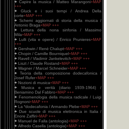
+
Capire la musica / Matteo Marangoni
+MAP
+++
+
Gluck e i suoi tempi / Andrea Della
corte
+MAP
+++
+
Schemi aggiornati di storia della musica /
Antonio Braga
+MAP
+++
+
Lettura della nona sinfonia / Massimo
Mila
+MAP
+++
+
Lulli (vita e opere) / Enrico Prunieres
+MAP
+++
+
Gershwin / René Chalupt
+MAP
+++
+
Chopin / Camille Bourniquel
+MAP
+++
+
Ravell / Vladimir Jankelevitch
+MAP
+++
+
Liszt / Claude Rostand
+MAP
+++
+
Wagner / Marcel Schneider
+MAP
+++
+
Teoria della composizione dodecafonica /
Josef Rufer
+MAP
+++
+
Nozioni di musica
+MAP
+++
+
Musica e verità (diario 1939-1964) /
Beniamino Dal Fabbro
+MAP
+++
+
Fenomenologia della musica radicale / Luigi
Rognoni
+MAP
+++
+
La *dodecafonia / Armando Plebe
+MAP
+++
+
Due scuole di musica elettronica in Italia /
Enore Zaffiri
+MAP
+++
+
Manuel de Falla (antologia)
+MAP
+++
+
Alfredo Casella (antologia)
+MAP
+++