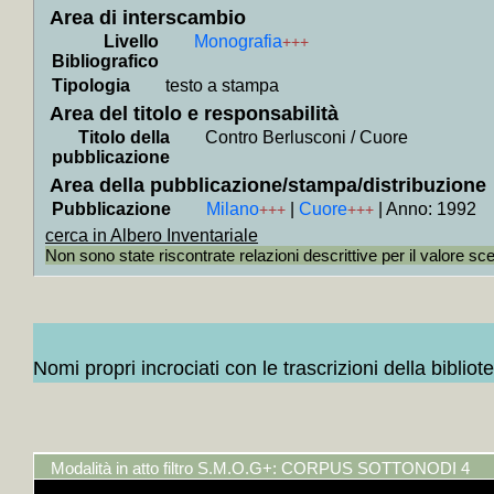
Area di interscambio
+
Gigi p
Livello
Monografia
+++
+
Il *m
Bibliografico
+
Ti am
Tipologia
testo a stampa
+
Collo
Area del titolo e responsabilità
Titolo della
Contro Berlusconi / Cuore
Contiene
pubblicazione
+
Collo
Area della pubblicazione/stampa/distribuzione
Contien
Pubblicazione
Milano
|
Cuore
|
Anno: 1992
+++
+++
]
+MAP
cerca in Albero Inventariale
Non sono state riscontrate relazioni descrittive per il valore sc
+
Collo
Contien
+++
+
Collo
Nomi propri incrociati con le trascrizioni della bibliot
Contiene
Rosi]
+
+
Collo
Contiene
Modalità in atto filtro S.M.O.G+: CORPUS SOTTONODI 4