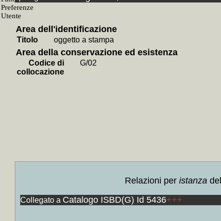
+
Contr
+
Contr
Area dell'identificazione
+
Agend
Titolo
oggetto a stampa
+++
Area della conservazione ed esistenza
+
Le *i
Codice di
G/02
+
Bar S
collocazione
+
Perch
+
La *s
+
L' *e
+
Il *c
+
Barzel
+
Stori
+++
+
Giù a
Relazioni per
istanza
del
+
Incon
Catalogo ISBD(G) Id 5436
+++
Collegato a
+
Le 
Pellegr