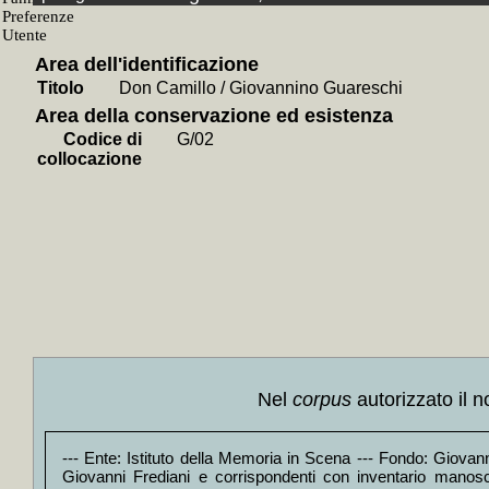
+
Mi consen
+
Mamma, ai
+
Il *grande
+
Motivi di
Area dell'identificazione
+
Se anche 
Titolo
Don Camillo / Giovannino Guareschi
+
Guarir dal
+
Mamma su
Area della conservazione ed esistenza
+
Le *pasqui
Codice di
G/02
+
Boia per s
collocazione
+
La *ricche
+
Elianto / 
+
Antenna p
+
Facezie, a
+
Pancreas :
+
Parole di
+
La *legge 
+
E l'alluce
+
La *nuova
+
Sesso ? F
+
Teatrino i
+
Il *divorz
+
Così è se 
+
Classic / 
Nel
corpus
autorizzato il n
+
Contro il
+
Contro Be
+
Contro la
--- Ente: Istituto della Memoria in Scena --- Fondo: Giovanni
+
Contro le
Giovanni Frediani e corrispondenti con inventario manoscri
+
Contro la 