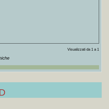
Visualizzati da 1 a 1
+
hiche
rico/vignettistica]
+MAP
+++
ia, brigantaggio,politica ]
+MAP
+++
ga di Roger Garaudy]
+MAP
+++
i ultimi due secoli di Michele Rosi]
+MAP
+++
ia, brigantaggio,politica e dizionario etnologia ]
+MAP
+++
a «Canzone italiana, canzone politica, varietà»]
+MAP
+++
D
llato ma presente in inventario dizionario di Musica]
+MAP
+++