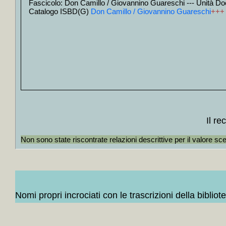
Fascicolo: Don Camillo / Giovannino Guareschi --- Unità D
+
Contro la
+
Contro i 
Catalogo ISBD(G)
Don Camillo / Giovannino Guareschi
+++
+
Agenda it
+
Le *interv
+
Bar Sport
+
Perché no
+
La *secon
+
L' *ebreo 
+
Il *cavoli
+
Barzellette
+
Storia de
+
Giù al nor
+
Incontine
+
Le *nostre
+
Gigi proiet
Il r
+
Il *moment
+
Ti amo bas
Non sono state riscontrate relazioni descrittive per il valore sc
+
Collocati i
+
Collocati i
+
Collocati i
+
Collocati i
+
Collocati i
+
Collocati i
+
Collocati i
Nomi propri incrociati con le trascrizioni della bibliot
+
Collocati in
+
Collocati i
+
Collocati i
+
Collocati in