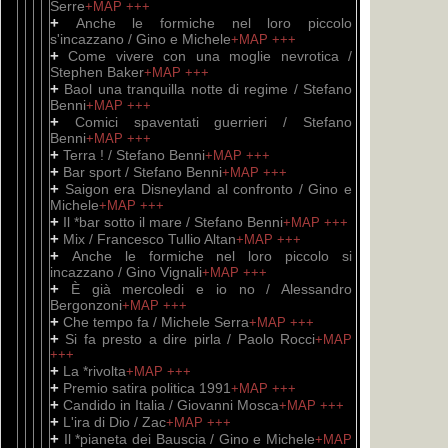
Serre
+MAP
+++
+
Anche le formiche nel loro piccolo
s'incazzano / Gino e Michele
+MAP
+++
+
Come vivere con una moglie nevrotica /
Stephen Baker
+MAP
+++
+
Baol una tranquilla notte di regime / Stefano
Benni
+MAP
+++
+
Comici spaventati guerrieri / Stefano
Benni
+MAP
+++
+
Terra ! / Stefano Benni
+MAP
+++
+
Bar sport / Stefano Benni
+MAP
+++
+
Saigon era Disneyland al confronto / Gino e
Michele
+MAP
+++
+
Il *bar sotto il mare / Stefano Benni
+MAP
+++
+
Mix / Francesco Tullio Altan
+MAP
+++
+
Anche le formiche nel loro piccolo si
incazzano / Gino Vignali
+MAP
+++
+
È già mercoledi e io no / Alessandro
Bergonzoni
+MAP
+++
+
Che tempo fa / Michele Serra
+MAP
+++
+
Si fa presto a dire pirla / Paolo Rocci
+MAP
+++
+
La *rivolta
+MAP
+++
+
Premio satira politica 1991
+MAP
+++
+
Candido in Italia / Giovanni Mosca
+MAP
+++
+
L'ira di Dio / Zac
+MAP
+++
+
Il *pianeta dei Bauscia / Gino e Michele
+MAP