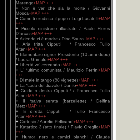
Marengo
+MAP
+++
+
Non è ver che sia la morte / Giovanni
Mosca
+MAP
+++
+
Come ti erudisco il pupo / Luigi Lucatelli
+MAP
+++
+
Piccolo sinistrese illustrato / Paolo Flores
D'arcais
+MAP
+++
+
Azienda ci è madre / Dino Sauro
+MAP
+++
+
Aria fritta Cipputi ! / Francesco Tullio
Altan
+MAP
+++
+
Elementare signor Presidente (10 anni dopo)
/ Laura Grimaldi
+MAP
+++
+
Libertà vo' cercando
+MAP
+++
+
L' *ultimo comunista / Maurizio Ferrini
+MAP
+++
+
Di male in tango (88 vignette)
+MAP
+++
+
La *coda del diavolo / Danilo
+MAP
+++
+
Guida a destra Cipputi ! / Francesco Tullio
Altan
+MAP
+++
+
Il *salva serata (barzellette) / Delfina
Metz
+MAP
+++
+
In diretta Cipputi ! / Tullio Francesco
Altan
+MAP
+++
+
Cartesio / Aurelio Pellicano'
+MAP
+++
+
Katartico 3 (atto finale) / Flavio Oreglio
+MAP
+++
+
Humor nero e camici bianchi / Claude