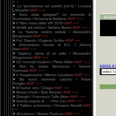
+++
+
La *principessa sul pisello [vol.II] / Luciana
Littizzetto
+MAP
+++
+
Sono stata spiegata? Le memorie di
Modali
Sconsolata / Annamaria Barbera
+MAP
+++
+
Il *libro rosso della VIP 1970
+MAP
+++
+
Achille piè veloce / Stefano Benni
+MAP
+++
+
Le *balene restino sedute / Alessandro
Bergonzoni
+MAP
+++
+
Fra' Diavolo / Eugenio Scribe
+MAP
+++
+
Antichissimo mondo di B.C. / Johnny
Hart
+MAP
+++
+
Opplero: storia di un salto / Alessandro
Bergonzoni
+MAP
+++
+
Gli *umoristi moderni / Pietro Attilio
+MAP
+++
passa a 
+
Non ho votato Berlusconi / Saverio
Tommasi
+MAP
+++
+
Il *megalomane / Alberto Cavaliere
+MAP
+++
+
Bis nuovi momenti catartici / Flavio
Oreglio
+MAP
+++
+
El humor otro / Chago
+MAP
+++
+
Museo frivolo / Bob Reisner
+MAP
+++
+
Dialoghi / Francesco Tullio Altan
+MAP
+++
+
Questo popolo di ... / Pino Zac
+MAP
+++
+
Il *fabbro armonioso / Giovanni Morelli
+MAP
+++
+
Africartoon / Marisa Paolucci
+MAP
+++