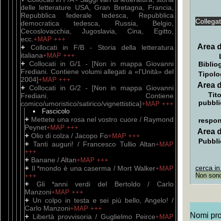
delle letterature USA, Gran Bretagna, Francia,
Repubblica federale tedesca, Repubblica
Collega
democratica tedesca, Russia, Belgio,
Cecoslovacchia, Jugoslavia, Cina, Egitto,
ecc.
+MAP
+++
Area d
+
Collocati in F/B - Storia della letteratura
italiana
+MAP
+++
+
Collocati in G/1 - [Non in mappa Giovanni
Biblio
Frediani. Contiene volumi allegati a «l'Unità» del
Tipolo
2004]
+MAP
+++
Area d
+
Collocati in G/2 - [Non in mappa Giovanni
Tito
Frediani. Contiene
pubbli
comico/umoristico/satirico/vignettistica]
+MAP
+++
Fascicolo
+
Mettete una rosa nel vostro cuore / Raymond
respon
Peynet
+MAP
+++
Area d
+
Olio di colza / Jacopo Fo
+MAP
+++
Pubbli
+
Tanti auguri! / Francesco Tullio Altan
+MAP
+++
+
Banane / Altan
+MAP
+++
+
cerca in
Il *mondo è una caserma / Mort Walker
+MAP
Non sono 
+++
+
Gli *anni verdi del Bertoldo / Carlo
Manzoni
+MAP
+++
+
Un colpo in testa e sei più bello, Angelo! /
Carlo Manzoni
+MAP
+++
Nomi prop
+
Libertà provvisoria / Guglielmo Peirce
+MAP