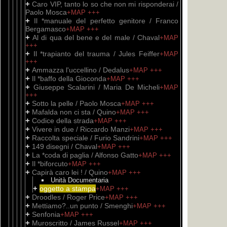
+
Caro VIP, tanto lo so che non mi risponderai /
Paolo Mosca
+MAP
+++
+
Il *manuale del perfetto genitore / Franco
Bergamasco
+MAP
+++
+
Al di qua del bene e del male / Chaval
+MAP
+++
+
Il *trapianto del trauma / Jules Feiffer
+MAP
+++
+
Ammazza l'uccellino / Dedalus
+MAP
+++
+
Il *baffo della Gioconda
+MAP
+++
+
Giuseppe Scalarini / Maria De Micheli
+MAP
+++
+
Sotto la pelle / Paolo Mosca
+MAP
+++
+
Mafalda non ci sta / Quino
+MAP
+++
+
Codice della strada
+MAP
+++
+
Vivere in due / Riccardo Manzi
+MAP
+++
+
Raccolta speciale / Furio Sandrini
+MAP
+++
+
149 disegni / Chaval
+MAP
+++
+
La *coda di paglia / Alfonso Gatto
+MAP
+++
+
Il *biforcuto
+MAP
+++
+
Capirà caro lei ! / Quino
+MAP
+++
Unità Documentaria
+
oggetto a stampa
+MAP
+++
+
Droodles / Roger Price
+MAP
+++
+
Mettiamo?..un punto / Smenghi
+MAP
+++
+
Senfonia
+MAP
+++
+
Muroscritto / James Russel
+MAP
+++