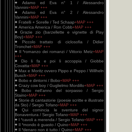
+
Adamo ed Eva n° 1 / Alessandro
Vannini
+MAP
+++
+
Adamo ed Eva n° 2 / Alessandro
Vannini
+MAP
+++
+
Fratelli + Sorelle / Ted Schaap
+MAP
+++
+
America America / Ron Cobb
+MAP
+++
+
Grazie zio (barzellette e vignette di Play
Boy)
+MAP
+++
+
Piccolo trattato di ciclosofia / Didier
Tronchet
+MAP
+++
+
Il *romanzo dei romanzi / Vittorio Metz
+MAP
+++
+
Dio li fa e poi li accoppia / Giobbe
Covatta
+MAP
+++
+
Max e Moritz ovvero Pippo e Peppo / Willheln
Busch
+MAP
+++
+
Bobo e dintorni / Bobo
+MAP
+++
+
Crazy cow boy / Guglielmo Mordillo
+MAP
+++
+
Bobo nell'anno del sorpasso / Sergio
Staino
+MAP
+++
+
Storie di cantastorie (poesie scritte e illustrate
da Sto) / Sergio Tofano
+MAP
+++
+
Qui comincia le sventure del signor
Bonaventura / Sergio Tofano
+MAP
+++
+
I *cavoli a merenda / Sergio Tofano
+MAP
+++
+
Il *mondo è guasto / Quino
+MAP
+++
+
Il *denaro non è tutto / Quino
+MAP
+++