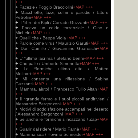
+++
+
Facezie / Poggio Bracciolini
+MAP
+++
+
Macchiette, lazzi, colmi e parodie / Ettore
Petrolini
+MAP
+++
+
Il *libro dei Kipli / Corrado Guzzanti
+MAP
+++
+
Faceva un caldo torrenziale / Gino e
Michele
+MAP
+++
+
Quelli che / Beppe Viola
+MAP
+++
+
Parole come virus / Maurizio Garuti
+MAP
+++
+
Don Camillo / Giovannino Guareschi
+MAP
+++
+
L' *ultima lacrima / Stefano Benni
+MAP
+++
+
Che palle / Umberto Simonetta
+MAP
+++
+
Le *formiche ultimo atto / Matteo
Molinari
+MAP
+++
+
Mi consenta una riflessione / Sabina
Guzzanti
+MAP
+++
+
Mamma, aiuto! / Francesco Tullio Altan
+MAP
+++
+
Il *grande fermo e i suoi piccoli andirivieni /
Alessandro Bergonzoni
+MAP
+++
+
Motivi di soddisfazione accampati nel deserto
/ Alessandro Bergonzoni
+MAP
+++
+
Se anche le formiche s'incazzano / Zap
+MAP
+++
+
Guarir dal ridere / Mario Farnè
+MAP
+++
+
Mamma sua / Howme Schneider
+MAP
+++