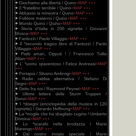
+
Giochiamo alla libertà / Quino
+MAP
+++
+
Il *fratellino terribile / Quino
+MAP
+++
+
Abbasso la minestra / Quino
+MAP
+++
+
Folklore materno / Quino
+MAP
+++
+
Mondo Quino / Quino
+MAP
+++
+
Storia d'Italia in 200 vignette / Giovanni
Mosca
+MAP
+++
+
Fantozzi / Paolo Villaggio
+MAP
+++
+
Il *secondo tragico libro di Fantozzi / Paolo
Villaggio
+MAP
+++
+
Piatti amari, Cipputi ! / Francesco Tullio
Altan
+MAP
+++
+
L' *uomo spaventoso / Felice Andreasi
+MAP
+++
+
Portapia / Silvano Ambrogi
+MAP
+++
+
Radio rabbia alternativa / Stefano Di
Segni
+MAP
+++
+
Detto fra noi / Raymond Peynet
+MAP
+++
+
Ultime lettere delle Sturm Truppen /
Bonvi
+MAP
+++
+
I *disegni (enciclopedia della musica in 120
vignette) / Gerardo Hoffnung
+MAP
+++
+
La *moglie che ha sbagliato cugino / Umberto
Domina
+MAP
+++
+
Lo *scarafo nella brodazza / Mario
Marengo
+MAP
+++
+
Dal nostro inviato speciale / Mario