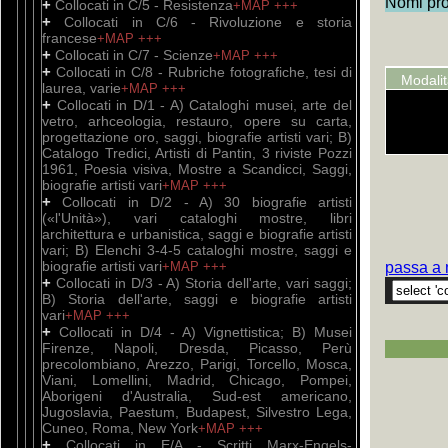
Nomi prop
+
Collocati in C/5 - Resistenza
+MAP
+++
+
Collocati in C/6 - Rivoluzione e storia
francese
+MAP
+++
+
Collocati in C/7 - Scienze
+MAP
+++
+
Collocati in C/8 - Rubriche fotografiche, tesi di
Modali
laurea, varie
+MAP
+++
+
Collocati in D/1 - A) Cataloghi musei, arte del
vetro, arhceologia, restauro, opere su carta,
progettazione oro, saggi, biografie artisti vari; B)
Catalogo Tredici, Artisti di Pantin, 3 riviste Pozzi
1961, Poesia visiva, Mostre a Scandicci, Saggi,
biografie artisti vari
+MAP
+++
+
Collocati in D/2 - A) 30 biografie artisti
(«l'Unità»), vari cataloghi mostre, libri
architettura e urbanistica, saggi e biografie artisti
vari; B) Elenchi 3-4-5 cataloghi mostre, saggi e
biografie artisti vari
+MAP
+++
passa a 
+
Collocati in D/3 - A) Storia dell'arte, vari saggi;
B) Storia dell'arte, saggi e biografie artisti
vari
+MAP
+++
+
Collocati in D/4 - A) Vignettistica; B) Musei
Firenze, Napoli, Dresda, Picasso, Perù
precolombiano, Arezzo, Parigi, Torcello, Mosca,
Viani, Lomellini, Madrid, Chicago, Pompei,
Aborigeni d'Australia, Sud-est americano,
Jugoslavia, Paestum, Budapest, Silvestro Lega,
Cuneo, Roma, New York
+MAP
+++
+
Collocati in E/A - Scritti Marx-Engels-