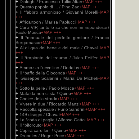
+
Dialoghi / Francesco Tullio Altan
+MAP
+++
+
Questo popolo di ... / Pino Zac
+MAP
+++
+
Il *fabbro armonioso / Giovanni Morelli
+MAP
+++
+
Africartoon / Marisa Paolucci
+MAP
+++
+
Caro VIP, tanto lo so che non mi risponderai /
Paolo Mosca
+MAP
+++
+
Il *manuale del perfetto genitore / Franco
Bergamasco
+MAP
+++
+
Al di qua del bene e del male / Chaval
+MAP
+++
+
Il *trapianto del trauma / Jules Feiffer
+MAP
+++
+
Ammazza l'uccellino / Dedalus
+MAP
+++
+
Il *baffo della Gioconda
+MAP
+++
+
Giuseppe Scalarini / Maria De Micheli
+MAP
+++
+
Sotto la pelle / Paolo Mosca
+MAP
+++
+
Mafalda non ci sta / Quino
+MAP
+++
+
Codice della strada
+MAP
+++
+
Vivere in due / Riccardo Manzi
+MAP
+++
+
Raccolta speciale / Furio Sandrini
+MAP
+++
+
149 disegni / Chaval
+MAP
+++
+
La *coda di paglia / Alfonso Gatto
+MAP
+++
+
Il *biforcuto
+MAP
+++
+
Capirà caro lei ! / Quino
+MAP
+++
+
Droodles / Roger Price
+MAP
+++