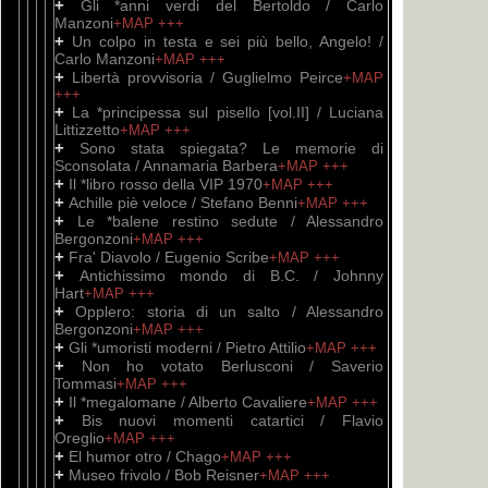
+
Gli *anni verdi del Bertoldo / Carlo
Manzoni
+MAP
+++
+
Un colpo in testa e sei più bello, Angelo! /
Carlo Manzoni
+MAP
+++
+
Libertà provvisoria / Guglielmo Peirce
+MAP
+++
+
La *principessa sul pisello [vol.II] / Luciana
Littizzetto
+MAP
+++
+
Sono stata spiegata? Le memorie di
Sconsolata / Annamaria Barbera
+MAP
+++
+
Il *libro rosso della VIP 1970
+MAP
+++
+
Achille piè veloce / Stefano Benni
+MAP
+++
+
Le *balene restino sedute / Alessandro
Bergonzoni
+MAP
+++
+
Fra' Diavolo / Eugenio Scribe
+MAP
+++
+
Antichissimo mondo di B.C. / Johnny
Hart
+MAP
+++
+
Opplero: storia di un salto / Alessandro
Bergonzoni
+MAP
+++
+
Gli *umoristi moderni / Pietro Attilio
+MAP
+++
+
Non ho votato Berlusconi / Saverio
Tommasi
+MAP
+++
+
Il *megalomane / Alberto Cavaliere
+MAP
+++
+
Bis nuovi momenti catartici / Flavio
Oreglio
+MAP
+++
+
El humor otro / Chago
+MAP
+++
+
Museo frivolo / Bob Reisner
+MAP
+++