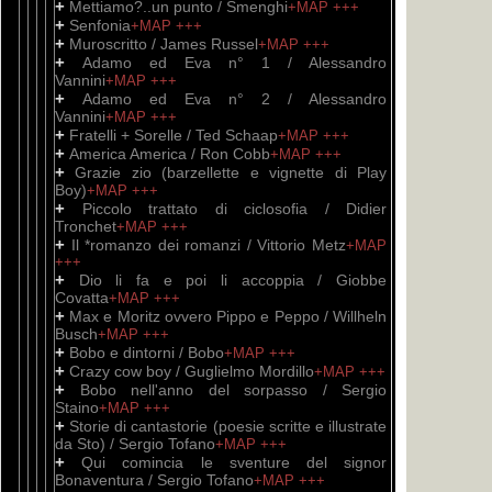
+
Mettiamo?..un punto / Smenghi
+MAP
+++
+
Senfonia
+MAP
+++
+
Muroscritto / James Russel
+MAP
+++
+
Adamo ed Eva n° 1 / Alessandro
Vannini
+MAP
+++
+
Adamo ed Eva n° 2 / Alessandro
Vannini
+MAP
+++
+
Fratelli + Sorelle / Ted Schaap
+MAP
+++
+
America America / Ron Cobb
+MAP
+++
+
Grazie zio (barzellette e vignette di Play
Boy)
+MAP
+++
+
Piccolo trattato di ciclosofia / Didier
Tronchet
+MAP
+++
+
Il *romanzo dei romanzi / Vittorio Metz
+MAP
+++
+
Dio li fa e poi li accoppia / Giobbe
Covatta
+MAP
+++
+
Max e Moritz ovvero Pippo e Peppo / Willheln
Busch
+MAP
+++
+
Bobo e dintorni / Bobo
+MAP
+++
+
Crazy cow boy / Guglielmo Mordillo
+MAP
+++
+
Bobo nell'anno del sorpasso / Sergio
Staino
+MAP
+++
+
Storie di cantastorie (poesie scritte e illustrate
da Sto) / Sergio Tofano
+MAP
+++
+
Qui comincia le sventure del signor
Bonaventura / Sergio Tofano
+MAP
+++