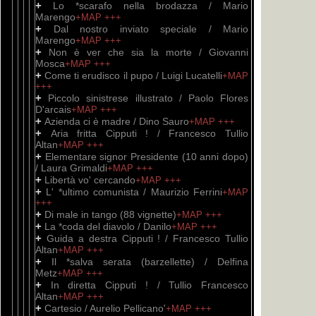
+
Lo *scarafo nella brodazza / Mario
Marengo
+MAP
+++
+
Dal nostro inviato speciale / Mario
Marengo
+MAP
+++
+
Non è ver che sia la morte / Giovanni
Mosca
+MAP
+++
+
Come ti erudisco il pupo / Luigi Lucatelli
+MAP
+++
+
Piccolo sinistrese illustrato / Paolo Flores
D'arcais
+MAP
+++
+
Azienda ci è madre / Dino Sauro
+MAP
+++
+
Aria fritta Cipputi ! / Francesco Tullio
Altan
+MAP
+++
+
Elementare signor Presidente (10 anni dopo)
/ Laura Grimaldi
+MAP
+++
+
Libertà vo' cercando
+MAP
+++
+
L' *ultimo comunista / Maurizio Ferrini
+MAP
+++
+
Di male in tango (88 vignette)
+MAP
+++
+
La *coda del diavolo / Danilo
+MAP
+++
+
Guida a destra Cipputi ! / Francesco Tullio
Altan
+MAP
+++
+
Il *salva serata (barzellette) / Delfina
Metz
+MAP
+++
+
In diretta Cipputi ! / Tullio Francesco
Altan
+MAP
+++
+
Cartesio / Aurelio Pellicano'
+MAP
+++