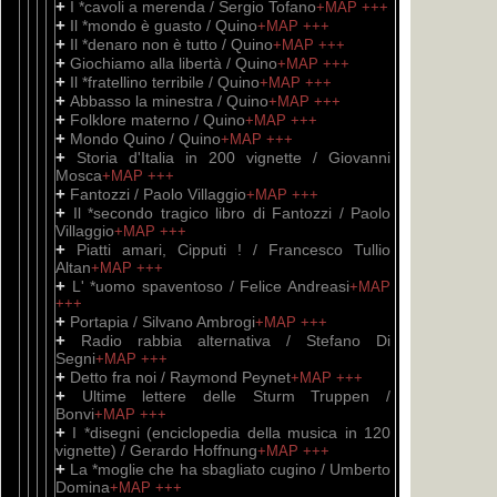
+
I *cavoli a merenda / Sergio Tofano
+MAP
+++
+
Il *mondo è guasto / Quino
+MAP
+++
+
Il *denaro non è tutto / Quino
+MAP
+++
+
Giochiamo alla libertà / Quino
+MAP
+++
+
Il *fratellino terribile / Quino
+MAP
+++
+
Abbasso la minestra / Quino
+MAP
+++
+
Folklore materno / Quino
+MAP
+++
+
Mondo Quino / Quino
+MAP
+++
+
Storia d'Italia in 200 vignette / Giovanni
Mosca
+MAP
+++
+
Fantozzi / Paolo Villaggio
+MAP
+++
+
Il *secondo tragico libro di Fantozzi / Paolo
Villaggio
+MAP
+++
+
Piatti amari, Cipputi ! / Francesco Tullio
Altan
+MAP
+++
+
L' *uomo spaventoso / Felice Andreasi
+MAP
+++
+
Portapia / Silvano Ambrogi
+MAP
+++
+
Radio rabbia alternativa / Stefano Di
Segni
+MAP
+++
+
Detto fra noi / Raymond Peynet
+MAP
+++
+
Ultime lettere delle Sturm Truppen /
Bonvi
+MAP
+++
+
I *disegni (enciclopedia della musica in 120
vignette) / Gerardo Hoffnung
+MAP
+++
+
La *moglie che ha sbagliato cugino / Umberto
Domina
+MAP
+++