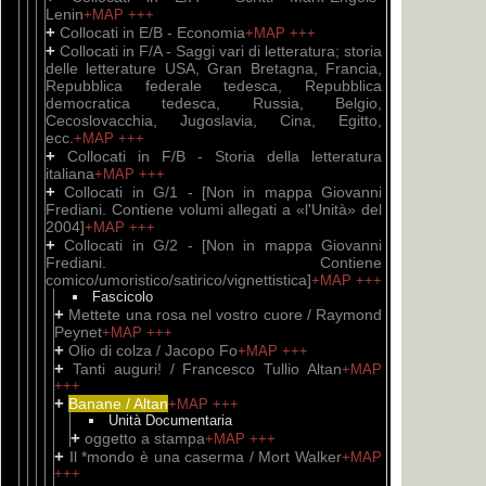
Lenin
+MAP
+++
+
Collocati in E/B - Economia
+MAP
+++
+
Collocati in F/A - Saggi vari di letteratura; storia
delle letterature USA, Gran Bretagna, Francia,
Repubblica federale tedesca, Repubblica
democratica tedesca, Russia, Belgio,
Cecoslovacchia, Jugoslavia, Cina, Egitto,
ecc.
+MAP
+++
+
Collocati in F/B - Storia della letteratura
italiana
+MAP
+++
+
Collocati in G/1 - [Non in mappa Giovanni
Frediani. Contiene volumi allegati a «l'Unità» del
2004]
+MAP
+++
+
Collocati in G/2 - [Non in mappa Giovanni
Frediani. Contiene
comico/umoristico/satirico/vignettistica]
+MAP
+++
Fascicolo
+
Mettete una rosa nel vostro cuore / Raymond
Peynet
+MAP
+++
+
Olio di colza / Jacopo Fo
+MAP
+++
+
Tanti auguri! / Francesco Tullio Altan
+MAP
+++
+
Banane / Altan
+MAP
+++
Unità Documentaria
+
oggetto a stampa
+MAP
+++
+
Il *mondo è una caserma / Mort Walker
+MAP
+++