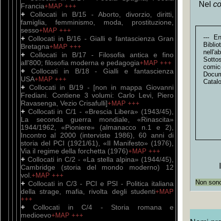
Nel
co
Francia
+MAP
+++
+
Collocati in B/15 - Aborto, divorzio, diritti,
famiglia, femminismo, moda, prostituzione,
sesso
+MAP
+++
--- E
+
Collocati in B/16 - Gialli e fantascienza Gran
Bibli
Bretagna
+MAP
+++
nell'
+
Collocati in B/17 - Filosofia antica e fino
Sott
all'800; filosofia moderna e pedagogia
+MAP
+++
comic
+
Collocati in B/18 - Gialli e fantascienza
Docum
USA
+MAP
+++
Catal
+
Collocati in B/19 - [non in mappa Giovanni
Frediani. Contiene 3 volumi: Carlo Levi, Piero
Ravasenga, Vezio Crisafulli]
+MAP
+++
+
Collocati in C/1 - «Brescia Libera» (1943/45),
La seconda guerra mondiale, «Rinascita»
1944/1962, «Pioniere» (almanacco n.1 e 2),
Incontro al 2000 (interviste 1986), 60 anni di
storia del PCI (1921/61), «Il Manifesto» (1976),
Via il regime della forchetta (1976)
+MAP
+++
+
Collocati in C/2 - «La stella alpina» (1944/45),
Cambridge (storia del mondo moderno) 12
vol.
+MAP
+++
Non sono 
+
Collocati in C/3 - PCI e PSI - Politica italiana
della strage, mafia, rivolta degli studenti
+MAP
+++
+
Collocati in C/4 - Storia romana e
medioevo
+MAP
+++