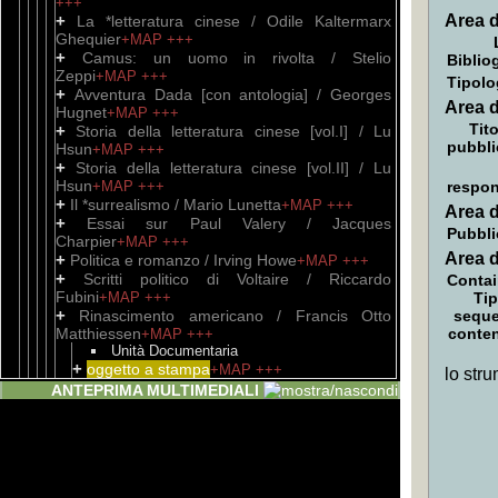
+++
+
Area d
La *letteratura cinese / Odile Kaltermarx
Ghequier
+MAP
+++
+
Camus: un uomo in rivolta / Stelio
Biblio
Zeppi
+MAP
+++
Tipolo
+
Avventura Dada [con antologia] / Georges
Area d
Hugnet
+MAP
+++
Tito
+
Storia della letteratura cinese [vol.I] / Lu
pubbli
Hsun
+MAP
+++
+
Storia della letteratura cinese [vol.II] / Lu
Hsun
+MAP
+++
respon
+
Il *surrealismo / Mario Lunetta
+MAP
+++
Area d
+
Essai sur Paul Valery / Jacques
Pubbli
Charpier
+MAP
+++
Area d
+
Politica e romanzo / Irving Howe
+MAP
+++
+
Scritti politico di Voltaire / Riccardo
Contai
Fubini
+MAP
+++
Tip
+
Rinascimento americano / Francis Otto
sequ
Matthiessen
conte
+MAP
+++
Unità Documentaria
+
oggetto a stampa
+MAP
+++
lo stru
+
Soria della letteratura americana / Marcus
ANTEPRIMA MULTIMEDIALI
Cunliffe
+MAP
+++
+
Studi e saggi / Guido Manacorda
+MAP
+++
+
Ambivalenze romantiche / Ladislao
Mittner
+MAP
+++
+
La *trappola e la nudità / Walter Mauro
+MAP
+++