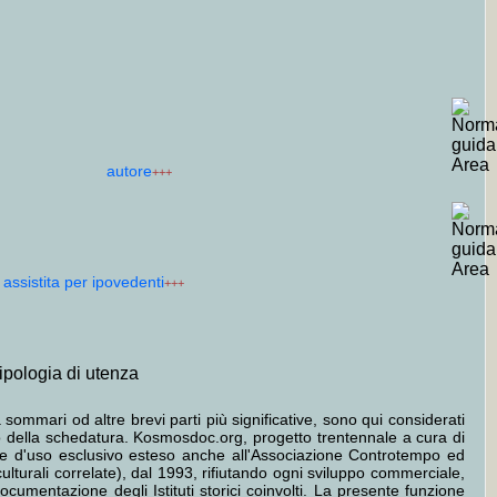
autore
+++
a assistita per ipovedenti
+++
tipologia di utenza
 sommari od altre brevi parti più significative, sono qui considerati
tto della schedatura. Kosmosdoc.org, progetto trentennale a cura di
ione d'uso esclusivo esteso anche all'Associazione Controtempo ed
culturali correlate), dal 1993, rifiutando ogni sviluppo commerciale,
cumentazione degli Istituti storici coinvolti. La presente funzione