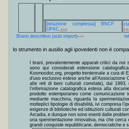
+
Colloc
+
Colloc
composit
[relazione complessa] BNCF -
dizionar
cl
OPAC
+++
++
+
Colloc
Brano descrittivo (auto import)
le
+++
+++
+
Colloc
lo strumento in ausilio agli ipovedenti non è compat
lirica
+M
I brani, prevalentemente apparati critici da noi 
+
Colloc
sono qui considerati estensione catalografica,
+
Collo
Kosmosdoc.org, progetto trentennale a cura di El
d'uso esclusivo esteso anche all'Associazione C
italiano
alle reti di beni culturali correlate), dal 199
+++
l'informazione catalografica estesa alla documen
prodotto estemporaneo come comunicazione indi
+
Colloc
mediante macchina, riguarda la sperimentazion
+
Collo
molteplici tipologie di disabilità, ivi compresa l'
esigenze di biblioteche ed istituzioni culturali c
dialetti 
Arcadia, e dunque non sono esenti dalle problema
+
Coll
una sperimentazione innovativa, ma che cerca di
grandi conquiste repubblicane, democratiche e soci
frances