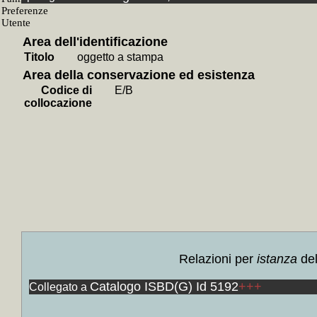
+
Tutt
Viale
+
Area dell'identificazione
+
Lutt
Titolo
oggetto a stampa
Dimitri
Area della conservazione ed esistenza
+
Collo
Codice di
E/B
lettera
collocazione
federa
Russia,
ecc.
+M
+
Colloca
+
Collo
Contiene
+
Collo
Contiene
Relazioni per
istanza
del
+
Collo
Catalogo ISBD(G) Id 5192
+++
Collegato a
Contiene
+
Collo