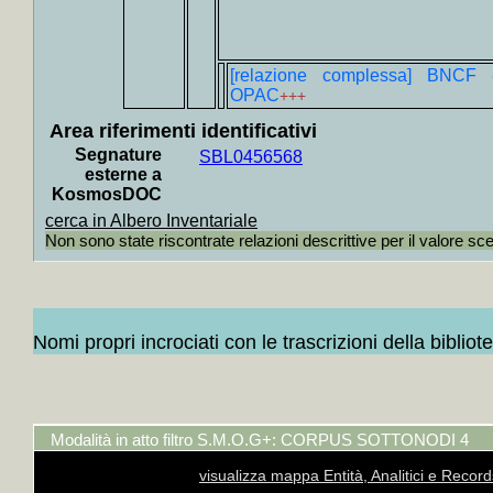
unghere
+
Collo
Contien
[relazione complessa] BNCF 
OPAC
+++
+++
Area riferimenti identificativi
+
Collo
Segnature
SBL0456568
Toscana
esterne a
+
Colloc
KosmosDOC
cerca in Albero Inventariale
Piazze, 
Non sono state riscontrate relazioni descrittive per il valore sc
+
Collo
argomen
+
Colloc
Nomi propri incrociati con le trascrizioni della bibliot
argomen
+
Colloc
argomen
+
Coll
Modalità in atto filtro S.M.O.G+: CORPUS SOTTONODI 4
Contien
visualizza mappa Entità, Analitici e Recor