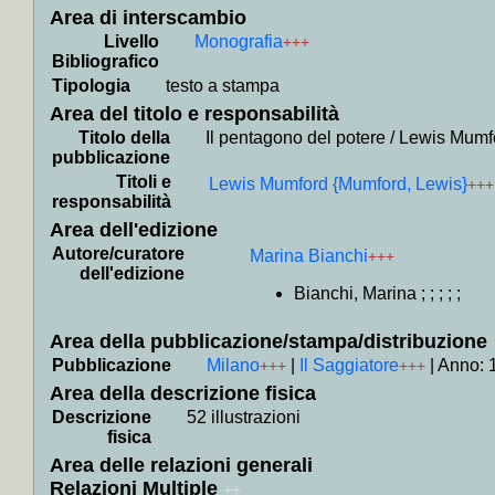
Area di interscambio
Contien
Livello
Monografia
+++
]
+MAP
Bibliografico
+
Collo
Tipologia
testo a stampa
Contien
Area del titolo e responsabilità
Titolo della
Il pentagono del potere / Lewis Mumf
+++
pubblicazione
+
Collo
Titoli e
Lewis Mumford {Mumford, Lewis}
+++
Contiene
responsabilità
Area dell'edizione
Rosi]
+
Autore/curatore
Marina Bianchi
+++
+
Collo
dell'edizione
Contiene
Bianchi, Marina ; ; ; ; ;
dizionar
Area della pubblicazione/stampa/distribuzione
+
Colloc
Pubblicazione
Milano
|
Il Saggiatore
|
Anno: 
+++
+++
precede
Area della descrizione fisica
politica,
Descrizione
52 illustrazioni
fisica
+
Collo
Area delle relazioni generali
fantasc
Relazioni Multiple
++