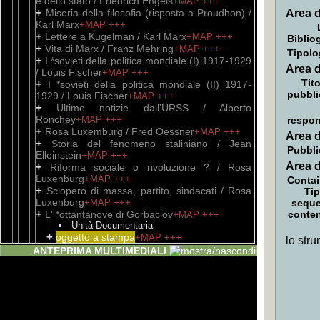
e dello stato / Friedrich Engels
+MAP
+++
+
Miseria della filosofia (risposta a Proudhon) /
Area d
Karl Marx
+MAP
+++
+
Lettere a Kugelman / Karl Marx
+MAP
+++
Biblio
+
Vita di Marx / Franz Mehring
+MAP
+++
Tipolo
+
I *sovieti della politica mondiale (I) 1917-1929
Area d
/ Louis Fischer
+MAP
+++
Tito
+
I *sovieti della politica mondiale (II) 1917-
pubbli
1929 / Louis Fischer
+MAP
+++
+
Ultime notizie dall'URSS / Alberto
Ronchey
+MAP
+++
respon
+
Rosa Luxemburg / Fred Oessner
+MAP
+++
Area d
+
Storia del fenomeno staliniano / Jean
Pubbli
Elleinstein
+MAP
+++
Area d
+
Riforma sociale o rivoluzione ? / Rosa
Luxenburg
+MAP
+++
Contai
+
Sciopero di massa, partito, sindacati / Rosa
Tip
Luxenburg
+MAP
+++
sequ
+
L' *ottantanove di Gorbaciov
conte
+MAP
+++
Unità Documentaria
+
oggetto a stampa
+MAP
+++
lo stru
+
Perestrojka / Michail Gorbaciov
+MAP
+++
ANTEPRIMA MULTIMEDIALI
+
Se vince Gorbaciov
+MAP
+++
+
Lettere di lavoratori a Lenin (antologia)
+MAP
+++
+
La *questione delle abitazioni / Friedrich
Engels
+MAP
+++
+