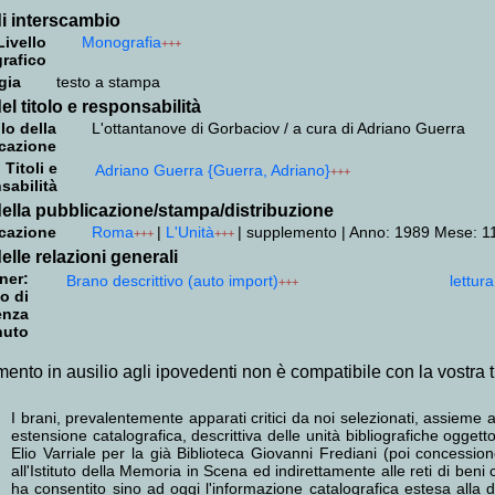
i interscambio
Livello
Monografia
+++
grafico
gia
testo a stampa
el titolo e responsabilità
lo della
L'ottantanove di Gorbaciov / a cura di Adriano Guerra
cazione
Titoli e
Adriano Guerra {Guerra, Adriano}
+++
sabilità
ella pubblicazione/stampa/distribuzione
cazione
Roma
|
L'Unità
|
supplemento
|
Anno: 1989 Mese: 11
+++
+++
elle relazioni generali
ner:
Brano descrittivo (auto import)
lettur
+++
o di
enza
nuto
mento in ausilio agli ipovedenti non è compatibile con la vostra 
I brani, prevalentemente apparati critici da noi selezionati, assieme a
estensione catalografica, descrittiva delle unità bibliografiche ogge
Elio Varriale per la già Biblioteca Giovanni Frediani (poi concess
all'Istituto della Memoria in Scena ed indirettamente alle reti di beni 
ha consentito sino ad oggi l'informazione catalografica estesa alla do