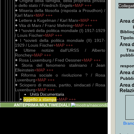
+
Origine della famiglia, della proprietà privata
e dello stato / Friedrich Engels
+MAP
+++
Collega
+
Miseria della filosofia (risposta a Proudhon) /
Karl Marx
+MAP
+++
+
Lettere a Kugelman / Karl Marx
+MAP
+++
Area d
+
Vita di Marx / Franz Mehring
+MAP
+++
+
I *sovieti della politica mondiale (I) 1917-1929
Biblio
/ Louis Fischer
+MAP
+++
Tipolo
+
I *sovieti della politica mondiale (II) 1917-
Area d
1929 / Louis Fischer
+MAP
+++
+
Ultime notizie dall'URSS / Alberto
Tito
Ronchey
pubbli
+MAP
+++
+
Rosa Luxemburg / Fred Oessner
+MAP
+++
+
Storia del fenomeno staliniano / Jean
respon
Elleinstein
+MAP
+++
Area d
+
Riforma sociale o rivoluzione ? / Rosa
Pubbli
Luxenburg
+MAP
+++
+
Sciopero di massa, partito, sindacati / Rosa
Area d
Luxenburg
+MAP
+++
Relazi
Unità Documentaria
+
oggetto a stampa
+MAP
+++
+
L' *ottantanove di Gorbaciov
+MAP
+++
ANTEPRIMA MULTIMEDIALI
+
Perestrojka / Michail Gorbaciov
+MAP
+++
+
Se vince Gorbaciov
+MAP
+++
+
Lettere di lavoratori a Lenin (antologia)
+MAP
Brano
+++
+
La *questione delle abitazioni / Friedrich