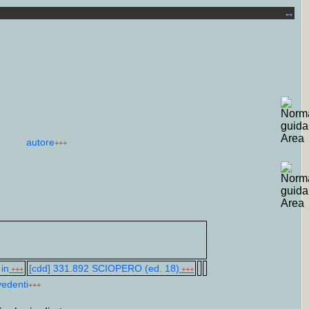
↔
autore
+++
 in
[cdd] 331.892 SCIOPERO (ed. 18)
+++
+++
vedenti
+++