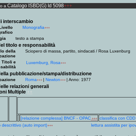
Catalogo ISBD(G) Id 5098
+++
to a
i interscambio
Livello
Monografia
+++
grafico
gia
testo a stampa
el titolo e responsabilità
lo della
Sciopero di massa, partito, sindacati / Rosa Luxenburg
cazione
Titoli e
Luxemburg, Rosa
+++
sabilità
ella pubblicazione/stampa/distribuzione
cazione
Roma
|
Newton
|
Anno: 1977
+++
+++
elle relazioni generali
oni Multiple
++
[relazione complessa] BNCF - OPAC
classifica con CDD
+++
 descrittivo (auto import)
lettura assistita per ipo
+++