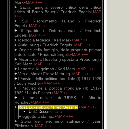
Marx
+MAP
+++
+
Sacra famiglia ovvero critica della critica
critica di Bruno Bauer / Friedrich Engels
+MAP
+++
+
Sul Risorgimento italiano / Friedrich
Engels
+MAP
+++
+
Il *partito e l'internazionale / Friedrich
Engels
+MAP
+++
+
Ideologia tedesca / Karl Marx
+MAP
+++
+
Antidühring / Friedrich Engels
+MAP
+++
+
Origine della famiglia, della proprietà privata
e dello stato / Friedrich Engels
+MAP
+++
+
Miseria della filosofia (risposta a Proudhon) /
Karl Marx
+MAP
+++
+
Lettere a Kugelman / Karl Marx
+MAP
+++
+
Vita di Marx / Franz Mehring
+MAP
+++
+
I *sovieti della politica mondiale (I) 1917-1929
/ Louis Fischer
+MAP
+++
+
I *sovieti della politica mondiale (II) 1917-
1929 / Louis Fischer
+MAP
+++
+
Ultime notizie dall'URSS / Alberto
Ronchey
+MAP
+++
+
Rosa Luxemburg / Fred Oessner
+MAP
+++
Unità Documentaria
+
oggetto a stampa
+MAP
+++
+
Storia del fenomeno staliniano / Jean
Elleinstein
+MAP
+++