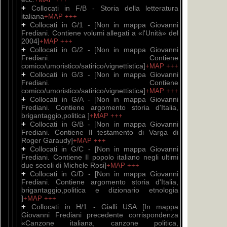
+
Collocati in F/B - Storia della letteratura
italiana
+MAP
+++
+
Collocati in G/1 - [Non in mappa Giovanni
Frediani. Contiene volumi allegati a «l'Unità» del
2004]
+MAP
+++
+
Collocati in G/2 - [Non in mappa Giovanni
Frediani. Contiene
comico/umoristico/satirico/vignettistica]
+MAP
+++
+
Collocati in G/3 - [Non in mappa Giovanni
Frediani. Contiene
comico/umoristico/satirico/vignettistica]
+MAP
+++
+
Collocati in G/A - [Non in mappa Giovanni
Frediani. Contiene argomento storia d'Italia,
brigantaggio,politica ]
+MAP
+++
+
Collocati in G/B - [Non in mappa Giovanni
Frediani. Contiene Il testamento di Varga di
Roger Garaudy]
+MAP
+++
+
Collocati in G/C - [Non in mappa Giovanni
Frediani. Contiene Il popolo italiano negli ultimi
due secoli di Michele Rosi]
+MAP
+++
+
Collocati in G/D - [Non in mappa Giovanni
Frediani. Contiene argomento storia d'Italia,
brigantaggio,politica e dizionario etnologia
]
+MAP
+++
+
Collocati in H/1 - Gialli USA [In mappa
Giovanni Frediani precedente corrispondenza
«Canzone italiana, canzone politica,