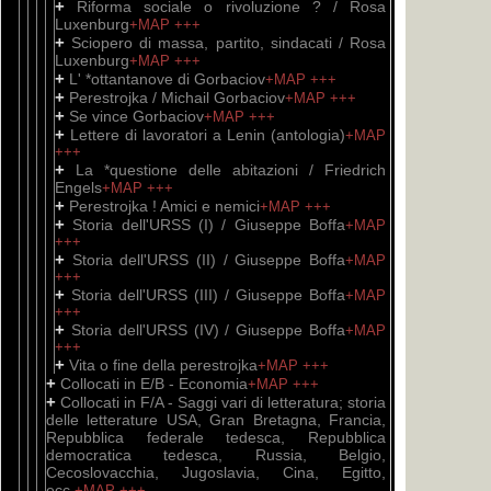
+
Riforma sociale o rivoluzione ? / Rosa
Luxenburg
+MAP
+++
+
Sciopero di massa, partito, sindacati / Rosa
Luxenburg
+MAP
+++
+
L' *ottantanove di Gorbaciov
+MAP
+++
+
Perestrojka / Michail Gorbaciov
+MAP
+++
+
Se vince Gorbaciov
+MAP
+++
+
Lettere di lavoratori a Lenin (antologia)
+MAP
+++
+
La *questione delle abitazioni / Friedrich
Engels
+MAP
+++
+
Perestrojka ! Amici e nemici
+MAP
+++
+
Storia dell'URSS (I) / Giuseppe Boffa
+MAP
+++
+
Storia dell'URSS (II) / Giuseppe Boffa
+MAP
+++
+
Storia dell'URSS (III) / Giuseppe Boffa
+MAP
+++
+
Storia dell'URSS (IV) / Giuseppe Boffa
+MAP
+++
+
Vita o fine della perestrojka
+MAP
+++
+
Collocati in E/B - Economia
+MAP
+++
+
Collocati in F/A - Saggi vari di letteratura; storia
delle letterature USA, Gran Bretagna, Francia,
Repubblica federale tedesca, Repubblica
democratica tedesca, Russia, Belgio,
Cecoslovacchia, Jugoslavia, Cina, Egitto,
ecc.
+MAP
+++