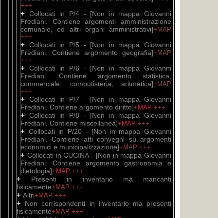
+++
+
Collocati in P/4 - [Non in mappa Giovanni
Frediani. Contiene argomenti amministrazione
comunale, ed altri organi amministrativi]
+MAP
+++
+
Collocati in P/5 - [Non in mappa Giovanni
Frediani. Contiene argomento geografia]
+MAP
+++
+
Collocati in P/6 - [Non in mappa Giovanni
Frediani. Contiene argomento statistica,
commerciale, computisteria, aritmetica]
+MAP
+++
+
Collocati in P/7 - [Non in mappa Giovanni
Frediani. Contiene argomento diritto]
+MAP
+++
+
Collocati in P/8 - [Non in mappa Giovanni
Frediani. Contiene miscellanea]
+MAP
+++
+
Collocati in P/20 - [Non in mappa Giovanni
Frediani. Contiene atti convegni su argomenti
economici e municipalizzazione]
+MAP
+++
+
Collocati in CUCINA - [Non in mappa Giovanni
Frediani. Contiene argomento gastronomia e
dietologia]
+MAP
+++
+
Presenti in inventario ma mancanti
fisicamente
+MAP
+++
+
Altri
+MAP
+++
+
Non corrispondenti in inventario ma presenti
fisicamente
+MAP
+++