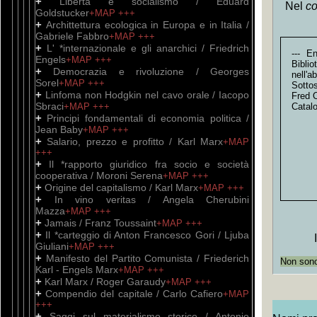
+
Libertà e socialismo / Eduard
Nel
co
Goldstucker
+MAP
+++
+
Archittettura ecologica in Europa e in Italia /
Gabriele Fabbro
+MAP
+++
+
L' *internazionale e gli anarchici / Friedrich
--- E
Engels
+MAP
+++
Bibli
+
Democrazia e rivoluzione / Georges
nell'
Sorel
+MAP
+++
Sotto
+
Linfoma non Hodgkin nel cavo orale / Iacopo
Fred 
Sbraci
+MAP
+++
Catal
+
Principi fondamentali di economia politica /
Jean Baby
+MAP
+++
+
Salario, prezzo e profitto / Karl Marx
+MAP
+++
+
Il *rapporto giuridico fra socio e società
cooperativa / Moroni Serena
+MAP
+++
+
Origine del capitalismo / Karl Marx
+MAP
+++
+
In vino veritas / Angela Cherubini
Mazza
+MAP
+++
+
Jamais / Franz Toussaint
+MAP
+++
+
Il *carteggio di Anton Francesco Gori / Ljuba
Giuliani
+MAP
+++
+
Manifesto del Partito Comunista / Friederich
Non sono 
Karl - Engels Marx
+MAP
+++
+
Karl Marx / Roger Garaudy
+MAP
+++
+
Compendio del capitale / Carlo Cafiero
+MAP
+++
+
Saggi sul materialismo storico / Antonio