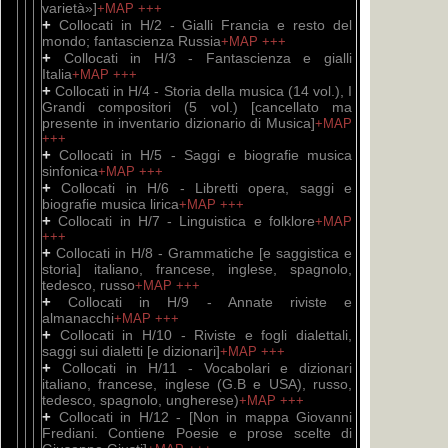
varietà»]
+MAP
+++
+
Collocati in H/2 - Gialli Francia e resto del
mondo; fantascienza Russia
+MAP
+++
+
Collocati in H/3 - Fantascienza e gialli
Italia
+MAP
+++
+
Collocati in H/4 - Storia della musica (14 vol.), I
Grandi compositori (5 vol.) [cancellato ma
presente in inventario dizionario di Musica]
+MAP
+++
+
Collocati in H/5 - Saggi e biografie musica
sinfonica
+MAP
+++
+
Collocati in H/6 - Libretti opera, saggi e
biografie musica lirica
+MAP
+++
+
Collocati in H/7 - Linguistica e folklore
+MAP
+++
+
Collocati in H/8 - Grammatiche [e saggistica e
storia] italiano, francese, inglese, spagnolo,
tedesco, russo
+MAP
+++
+
Collocati in H/9 - Annate riviste e
almanacchi
+MAP
+++
+
Collocati in H/10 - Riviste e fogli dialettali,
saggi sui dialetti [e dizionari]
+MAP
+++
+
Collocati in H/11 - Vocabolari e dizionari
italiano, francese, inglese (G.B e USA), russo,
tedesco, spagnolo, ungherese)
+MAP
+++
+
Collocati in H/12 - [Non in mappa Giovanni
Frediani. Contiene Poesie e prose scelte di