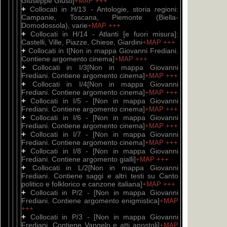
Giuseppe Giusti]
+MAP
+++
+
Collocati in H/13 - Antologie, storia regioni:
Campanie, Toscana, Piemonte (Biella-
Domodossola), varie
+MAP
+++
+
Collocati in H/14 - Atlanti [e fuori misura]:
Castelli, Ville, Piazze, Chiese, Giardini
+MAP
+++
+
Collocati in I[Non in mappa Giovanni Frediani.
Contiene argomento cinema]
+MAP
+++
+
Collocati in I/3[Non in mappa Giovanni
Frediani. Contiene argomento cinema]
+MAP
+++
+
Collocati in I/4[Non in mappa Giovanni
Frediani. Contiene argomento cinema]
+MAP
+++
+
Collocati in I/5 - [Non in mappa Giovanni
Frediani. Contiene argomento cinema]
+MAP
+++
+
Collocati in I/6 - [Non in mappa Giovanni
Frediani. Contiene argomento cinema]
+MAP
+++
+
Collocati in I/7 - [Non in mappa Giovanni
Frediani. Contiene argomento cinema]
+MAP
+++
+
Collocati in I/8 - [Non in mappa Giovanni
Frediani. Contiene argomento gialli]
+MAP
+++
+
Collocati in L/2[Non in mappa Giovanni
Frediani. Contiene saggi e altri testi su Canto
politico e folklorico e canzone italiana]
+MAP
+++
+
Collocati in P/2 - [Non in mappa Giovanni
Frediani. Contiene argomento enigmistica]
+MAP
+++
+
Collocati in P/3 - [Non in mappa Giovanni
Frediani. Contiene Vangelo e atti apostoli]
+MAP