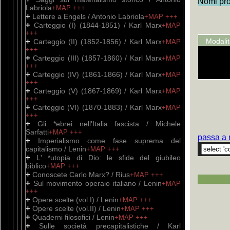
Nomi prop
Labriola
+MAP
+++
+
Lettere a Engels / Antonio Labriola
+MAP
+++
+
Carteggio (I) (1844-1851) / Karl Marx
+MAP
+++
+
Modali
Carteggio (II) (1852-1856) / Karl Marx
+MAP
+++
+
Carteggio (III) (1857-1860) / Karl Marx
+MAP
+++
+
Carteggio (IV) (1861-1866) / Karl Marx
+MAP
+++
+
Carteggio (V) (1867-1869) / Karl Marx
+MAP
+++
+
Carteggio (VI) (1870-1883) / Karl Marx
+MAP
+++
+
Gli *ebrei nell'Italia fascista / Michele
Sarfatti
+MAP
+++
passa a 
+
Imperialismo come fase suprema del
capitalismo / Lenin
+MAP
+++
+
L' *utopia di Dio: le sfide del giubileo
biblico
+MAP
+++
+
Conoscete Carlo Marx? / Rius
+MAP
+++
+
Sul movimento operaio italiano / Lenin
+MAP
+++
+
Opere scelte (vol.I) / Lenin
+MAP
+++
+
Opere scelte (vol.II) / Lenin
+MAP
+++
+
Quaderni filosofici / Lenin
+MAP
+++
+
Sulle società precapitalistiche / Karl