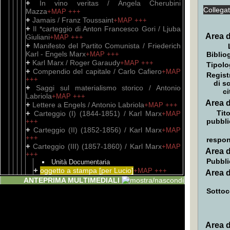
+
In vino veritas / Angela Cherubini
Collega
Mazza
+MAP
+++
+
Jamais / Franz Toussaint
+MAP
+++
+
Il *carteggio di Anton Francesco Gori / Ljuba
Area d
Giuliani
+MAP
+++
+
Manifesto del Partito Comunista / Friederich
Karl - Engels Marx
+MAP
+++
Biblio
+
Karl Marx / Roger Garaudy
+MAP
+++
Tipolo
+
Compendio del capitale / Carlo Cafiero
+MAP
Regist
+++
di s
+
Saggi sul materialismo storico / Antonio
ci
Labriola
+MAP
+++
Area d
+
Lettere a Engels / Antonio Labriola
+MAP
+++
+
Tito
Carteggio (I) (1844-1851) / Karl Marx
+MAP
pubbli
+++
+
Carteggio (II) (1852-1856) / Karl Marx
+MAP
+++
respon
+
Carteggio (III) (1857-1860) / Karl Marx
+MAP
Area d
+++
Pubbli
Unità Documentaria
+
oggetto a stampa [per Lucio]
+MAP
+++
Area d
+
Carteggio (IV) (1861-1866) / Karl Marx
+MAP
ANTEPRIMA MULTIMEDIALI
+++
Sottoc
+
Carteggio (V) (1867-1869) / Karl Marx
+MAP
+++
+
Carteggio (VI) (1870-1883) / Karl Marx
+MAP
+++
Area d
+
Gli *ebrei nell'Italia fascista / Michele