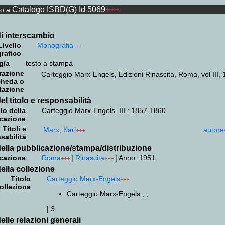
Catalogo ISBD(G) Id 5069
+++
to a
i interscambio
Livello
Monografia
+++
grafico
gia
testo a stampa
razione
Carteggio Marx-Engels, Edizioni Rinascita, Roma, vol III, 
cheda o
tazione
el titolo e responsabilità
lo della
Carteggio Marx-Engels. III : 1857-1860
cazione
Titoli e
Marx, Karl
autore
+++
sabilità
ella pubblicazione/stampa/distribuzione
cazione
Roma
|
Rinascita
|
Anno: 1951
+++
+++
ella collezione
Titolo
Carteggio Marx-Engels
+++
ollezione
Carteggio Marx-Engels ; ;
|
3
elle relazioni generali