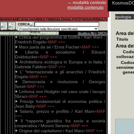
→ modalità contesto
Engels
KosmosDOC:
+MAP
+++
modalità contenuto
+
Lavoro salariato e capitale / Karl Marx ;
Friedrich Engels
+MAP
+++
tipologia:
+
E' possibil
Aldo Fagiol
I cookies 
Abstract, s
Guida rapid
Guida rapid
Guida rapid
Per il canal
Pagine di filosofia politica / Karl Marx
+MAP
INVENTARI
CATALOGHI
MULTIMEDIALI
ANALITICI
THESAURI
MULTI
+++
Tutti i pro
stato utili
ritenuta con
della descr
CERCA
+
Scritti filosofici / Karl Marx ; Friedrich
sottocampi 
Engels
+MAP
+++
Area del
Modal. in atto:
CORPUS SOTTONODI 4
disattiva filtro SMOG
+
Critica del programma di Gotha / Karl Marx ;
Titolo
Friedrich Engels
+MAP
+++
Area de
+
Marx parla da sé / Ernst Fischer
+MAP
+++
+
Codic
Libertà e socialismo / Eduard
collocaz
Goldstucker
+MAP
+++
+
Archittettura ecologica in Europa e in Italia /
Codice
Gabriele Fabbro
+MAP
+++
censime
+
L' *internazionale e gli anarchici / Friedrich
gener
Engels
+MAP
+++
+
Democrazia e rivoluzione / Georges
Sorel
+MAP
+++
+
Linfoma non Hodgkin nel cavo orale / Iacopo
Sbraci
+MAP
+++
+
Principi fondamentali di economia politica /
Jean Baby
+MAP
+++
+
Salario, prezzo e profitto / Karl Marx
+MAP
+++
+
Il *rapporto giuridico fra socio e società
cooperativa / Moroni Serena
+MAP
+++
+
Origine del capitalismo / Karl Marx
+MAP
+++