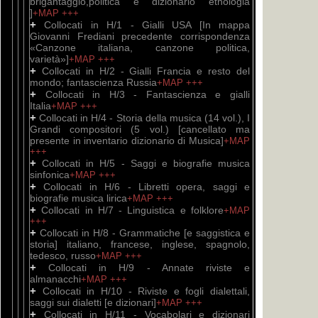
brigantaggio,politica e dizionario etnologia
]
+MAP
+++
+
Collocati in H/1 - Gialli USA [In mappa
Giovanni Frediani precedente corrispondenza
«Canzone italiana, canzone politica,
varietà»]
+MAP
+++
+
Collocati in H/2 - Gialli Francia e resto del
mondo; fantascienza Russia
+MAP
+++
+
Collocati in H/3 - Fantascienza e gialli
Italia
+MAP
+++
+
Collocati in H/4 - Storia della musica (14 vol.), I
Grandi compositori (5 vol.) [cancellato ma
presente in inventario dizionario di Musica]
+MAP
+++
+
Collocati in H/5 - Saggi e biografie musica
sinfonica
+MAP
+++
+
Collocati in H/6 - Libretti opera, saggi e
biografie musica lirica
+MAP
+++
+
Collocati in H/7 - Linguistica e folklore
+MAP
+++
+
Collocati in H/8 - Grammatiche [e saggistica e
storia] italiano, francese, inglese, spagnolo,
tedesco, russo
+MAP
+++
+
Collocati in H/9 - Annate riviste e
almanacchi
+MAP
+++
+
Collocati in H/10 - Riviste e fogli dialettali,
saggi sui dialetti [e dizionari]
+MAP
+++
+
Collocati in H/11 - Vocabolari e dizionari