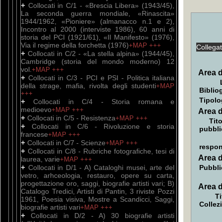
+
Collocati in C/1 - «Brescia Libera» (1943/45),
La seconda guerra mondiale, «Rinascita»
1944/1962, «Pioniere» (almanacco n.1 e 2),
Incontro al 2000 (interviste 1986), 60 anni di
storia del PCI (1921/61), «Il Manifesto» (1976),
Via il regime della forchetta (1976)
+MAP
+++
Collega
+
Collocati in C/2 - «La stella alpina» (1944/45),
Cambridge (storia del mondo moderno) 12
vol.
+MAP
+++
Area d
+
Collocati in C/3 - PCI e PSI - Politica italiana
della strage, mafia, rivolta degli studenti
+MAP
Biblio
+++
Tipolo
+
Collocati in C/4 - Storia romana e
medioevo
+MAP
+++
Area d
+
Collocati in C/5 - Resistenza
+MAP
+++
Tito
+
Collocati in C/6 - Rivoluzione e storia
pubbli
francese
+MAP
+++
+
Collocati in C/7 - Scienze
+MAP
+++
respon
+
Collocati in C/8 - Rubriche fotografiche, tesi di
Area d
laurea, varie
+MAP
+++
+
Collocati in D/1 - A) Cataloghi musei, arte del
Pubbli
vetro, arhceologia, restauro, opere su carta,
progettazione oro, saggi, biografie artisti vari; B)
Area d
Catalogo Tredici, Artisti di Pantin, 3 riviste Pozzi
Ti
1961, Poesia visiva, Mostre a Scandicci, Saggi,
Collez
biografie artisti vari
+MAP
+++
+
Collocati in D/2 - A) 30 biografie artisti