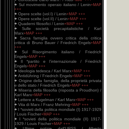
+
Sul movimento operaio italiano / Lenin
+MAP
+++
+
Opere scelte (vol.I) / Lenin
+MAP
+++
+
Opere scelte (vol.II) / Lenin
+MAP
+++
+
Quaderni filosofici / Lenin
+MAP
+++
+
Sulle società precapitalistiche / Karl
Marx
+MAP
+++
+
Sacra famiglia ovvero critica della critica
critica di Bruno Bauer / Friedrich Engels
+MAP
+++
+
Sul Risorgimento italiano / Friedrich
Engels
+MAP
+++
+
Il *partito e l'internazionale / Friedrich
Engels
+MAP
+++
+
Ideologia tedesca / Karl Marx
+MAP
+++
+
Antidühring / Friedrich Engels
+MAP
+++
+
Origine della famiglia, della proprietà privata
e dello stato / Friedrich Engels
+MAP
+++
+
Miseria della filosofia (risposta a Proudhon) /
Karl Marx
+MAP
+++
+
Lettere a Kugelman / Karl Marx
+MAP
+++
+
Vita di Marx / Franz Mehring
+MAP
+++
+
I *sovieti della politica mondiale (I) 1917-1929
/ Louis Fischer
+MAP
+++
+
I *sovieti della politica mondiale (II) 1917-
1929 / Louis Fischer
+MAP
+++
+
Ultime notizie dall'URSS / Alberto