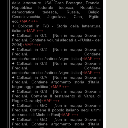
delle letterature USA, Gran Bretagna, Francia,
Repubblica federale tedesca, Repubblica
democratica tedesca, Russia, Belgio,
Cecoslovacchia, Jugoslavia, Cina, Egitto,
ecc.
+MAP
+++
+
Collocati in F/B - Storia della letteratura
italiana
+MAP
+++
+
Collocati in G/1 - [Non in mappa Giovanni
Frediani. Contiene volumi allegati a «l'Unità» del
2004]
+MAP
+++
+
Collocati in G/2 - [Non in mappa Giovanni
Frediani. Contiene
comico/umoristico/satirico/vignettistica]
+MAP
+++
+
Collocati in G/3 - [Non in mappa Giovanni
Frediani. Contiene
comico/umoristico/satirico/vignettistica]
+MAP
+++
+
Collocati in G/A - [Non in mappa Giovanni
Frediani. Contiene argomento storia d'Italia,
brigantaggio,politica ]
+MAP
+++
+
Collocati in G/B - [Non in mappa Giovanni
Frediani. Contiene Il testamento di Varga di
Roger Garaudy]
+MAP
+++
+
Collocati in G/C - [Non in mappa Giovanni
Frediani. Contiene Il popolo italiano negli ultimi
due secoli di Michele Rosi]
+MAP
+++
+
Collocati in G/D - [Non in mappa Giovanni
Frediani. Contiene argomento storia d'Italia,