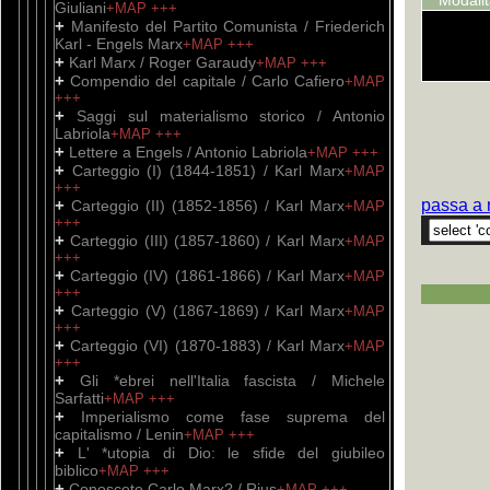
Modali
Giuliani
+MAP
+++
+
Manifesto del Partito Comunista / Friederich
Karl - Engels Marx
+MAP
+++
+
Karl Marx / Roger Garaudy
+MAP
+++
+
Compendio del capitale / Carlo Cafiero
+MAP
+++
+
Saggi sul materialismo storico / Antonio
Labriola
+MAP
+++
+
Lettere a Engels / Antonio Labriola
+MAP
+++
+
Carteggio (I) (1844-1851) / Karl Marx
+MAP
+++
+
passa a 
Carteggio (II) (1852-1856) / Karl Marx
+MAP
+++
+
Carteggio (III) (1857-1860) / Karl Marx
+MAP
+++
+
Carteggio (IV) (1861-1866) / Karl Marx
+MAP
+++
+
Carteggio (V) (1867-1869) / Karl Marx
+MAP
+++
+
Carteggio (VI) (1870-1883) / Karl Marx
+MAP
+++
+
Gli *ebrei nell'Italia fascista / Michele
Sarfatti
+MAP
+++
+
Imperialismo come fase suprema del
capitalismo / Lenin
+MAP
+++
+
L' *utopia di Dio: le sfide del giubileo
biblico
+MAP
+++
+
Conoscete Carlo Marx? / Rius
+MAP
+++