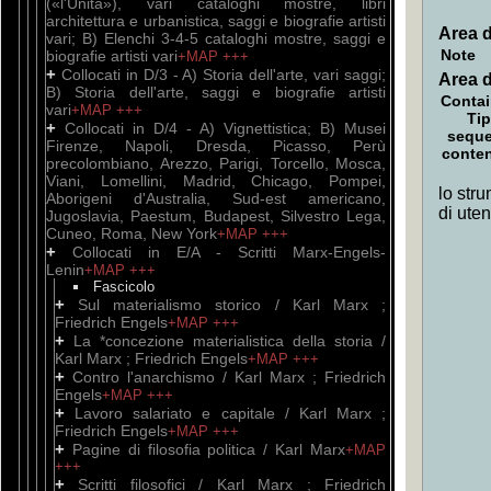
(«l'Unità»), vari cataloghi mostre, libri
architettura e urbanistica, saggi e biografie artisti
Area d
vari; B) Elenchi 3-4-5 cataloghi mostre, saggi e
Note
biografie artisti vari
+MAP
+++
+
Collocati in D/3 - A) Storia dell'arte, vari saggi;
Area d
B) Storia dell'arte, saggi e biografie artisti
Contai
vari
+MAP
+++
Tip
+
Collocati in D/4 - A) Vignettistica; B) Musei
sequ
Firenze, Napoli, Dresda, Picasso, Perù
conte
precolombiano, Arezzo, Parigi, Torcello, Mosca,
Viani, Lomellini, Madrid, Chicago, Pompei,
lo stru
Aborigeni d'Australia, Sud-est americano,
di ute
Jugoslavia, Paestum, Budapest, Silvestro Lega,
Cuneo, Roma, New York
+MAP
+++
+
Collocati in E/A - Scritti Marx-Engels-
Lenin
+MAP
+++
Fascicolo
+
Sul materialismo storico / Karl Marx ;
Friedrich Engels
+MAP
+++
+
La *concezione materialistica della storia /
Karl Marx ; Friedrich Engels
+MAP
+++
+
Contro l'anarchismo / Karl Marx ; Friedrich
Engels
+MAP
+++
+
Lavoro salariato e capitale / Karl Marx ;
Friedrich Engels
+MAP
+++
+
Pagine di filosofia politica / Karl Marx
+MAP
+++
+
Scritti filosofici / Karl Marx ; Friedrich