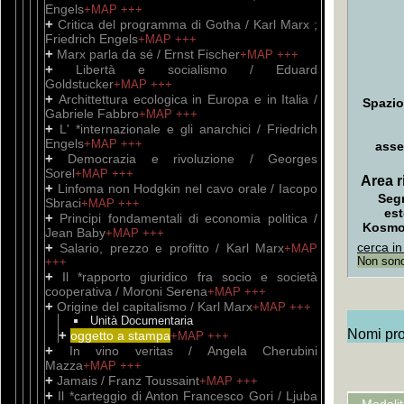
Engels
+MAP
+++
+
Critica del programma di Gotha / Karl Marx ;
Friedrich Engels
+MAP
+++
+
Marx parla da sé / Ernst Fischer
+MAP
+++
+
Libertà e socialismo / Eduard
Goldstucker
+MAP
+++
+
Archittettura ecologica in Europa e in Italia /
Spazio
Gabriele Fabbro
+MAP
+++
+
L' *internazionale e gli anarchici / Friedrich
Engels
+MAP
+++
asse
+
Democrazia e rivoluzione / Georges
Sorel
+MAP
+++
Area ri
+
Linfoma non Hodgkin nel cavo orale / Iacopo
Seg
Sbraci
+MAP
+++
est
+
Principi fondamentali di economia politica /
Kosm
Jean Baby
+MAP
+++
+
cerca in
Salario, prezzo e profitto / Karl Marx
+MAP
Non sono 
+++
+
Il *rapporto giuridico fra socio e società
cooperativa / Moroni Serena
+MAP
+++
+
Origine del capitalismo / Karl Marx
+MAP
+++
Unità Documentaria
Nomi prop
+
oggetto a stampa
+MAP
+++
+
In vino veritas / Angela Cherubini
Mazza
+MAP
+++
+
Jamais / Franz Toussaint
+MAP
+++
+
Il *carteggio di Anton Francesco Gori / Ljuba