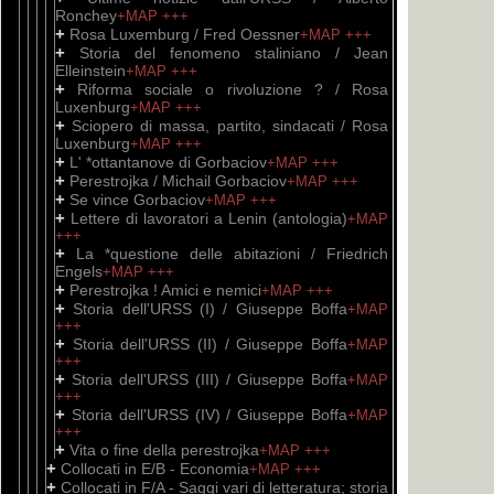
Ronchey
+MAP
+++
+
Rosa Luxemburg / Fred Oessner
+MAP
+++
+
Storia del fenomeno staliniano / Jean
Elleinstein
+MAP
+++
+
Riforma sociale o rivoluzione ? / Rosa
Luxenburg
+MAP
+++
+
Sciopero di massa, partito, sindacati / Rosa
Luxenburg
+MAP
+++
+
L' *ottantanove di Gorbaciov
+MAP
+++
+
Perestrojka / Michail Gorbaciov
+MAP
+++
+
Se vince Gorbaciov
+MAP
+++
+
Lettere di lavoratori a Lenin (antologia)
+MAP
+++
+
La *questione delle abitazioni / Friedrich
Engels
+MAP
+++
+
Perestrojka ! Amici e nemici
+MAP
+++
+
Storia dell'URSS (I) / Giuseppe Boffa
+MAP
+++
+
Storia dell'URSS (II) / Giuseppe Boffa
+MAP
+++
+
Storia dell'URSS (III) / Giuseppe Boffa
+MAP
+++
+
Storia dell'URSS (IV) / Giuseppe Boffa
+MAP
+++
+
Vita o fine della perestrojka
+MAP
+++
+
Collocati in E/B - Economia
+MAP
+++
+
Collocati in F/A - Saggi vari di letteratura; storia