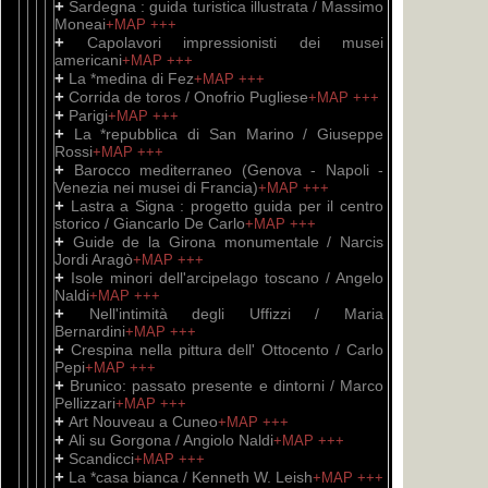
+
Sardegna : guida turistica illustrata / Massimo
Moneai
+MAP
+++
+
Capolavori impressionisti dei musei
americani
+MAP
+++
+
La *medina di Fez
+MAP
+++
+
Corrida de toros / Onofrio Pugliese
+MAP
+++
+
Parigi
+MAP
+++
+
La *repubblica di San Marino / Giuseppe
Rossi
+MAP
+++
+
Barocco mediterraneo (Genova - Napoli -
Venezia nei musei di Francia)
+MAP
+++
+
Lastra a Signa : progetto guida per il centro
storico / Giancarlo De Carlo
+MAP
+++
+
Guide de la Girona monumentale / Narcis
Jordi Aragò
+MAP
+++
+
Isole minori dell'arcipelago toscano / Angelo
Naldi
+MAP
+++
+
Nell'intimità degli Uffizzi / Maria
Bernardini
+MAP
+++
+
Crespina nella pittura dell' Ottocento / Carlo
Pepi
+MAP
+++
+
Brunico: passato presente e dintorni / Marco
Pellizzari
+MAP
+++
+
Art Nouveau a Cuneo
+MAP
+++
+
Ali su Gorgona / Angiolo Naldi
+MAP
+++
+
Scandicci
+MAP
+++
+
La *casa bianca / Kenneth W. Leish
+MAP
+++