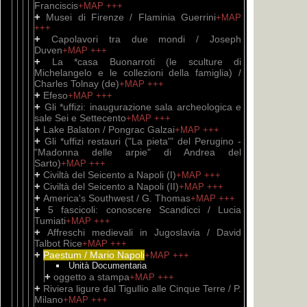
Franciscis
+MAP
+++
+
Musei di Firenze / Flaminia Guerrini
+MAP
+++
+
Capolavori tra due mondi / Joseph
Duven
+MAP
+++
+
La *casa Buonarroti (le sculture di
Michelangelo e le collezioni della famiglia) /
Charles Tolnay (de)
+MAP
+++
+
Efeso
+MAP
+++
+
Gli *uffizi: inaugurazione sala archeologica e
sale Sei e Settecento
+MAP
+++
+
Lake Balaton / Pongrac Galzai
+MAP
+++
+
Gli *uffizi restauri ("La pieta'" del Perugino -
"Madonna delle arpie" di Andrea del
Sarto)
+MAP
+++
+
Civiltà del Seicento a Napoli (I)
+MAP
+++
+
Civiltà del Seicento a Napoli (II)
+MAP
+++
+
America's Southwest / G. Thomas
+MAP
+++
+
5 fascicoli: conoscere Scandicci / Lucia
Tumiati
+MAP
+++
+
Affreschi medievali in Jugoslavia / David
Talbot Rice
+MAP
+++
+
Paestum / Mario Napoli
+MAP
+++
Unità Documentaria
+
oggetto a stampa
+MAP
+++
+
Riviera ligure dal Tigullio alle Cinque Terre / P.
Milano
+MAP
+++