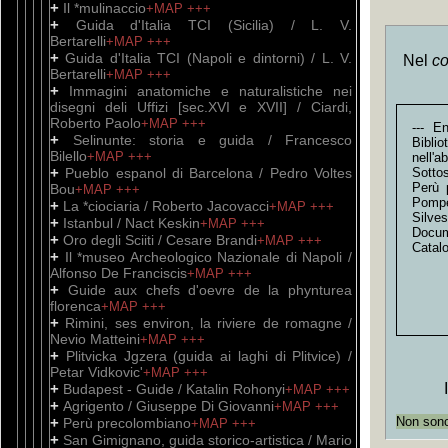
+
Il *mulinaccio
+MAP
+++
+
Guida d'Italia TCI (Sicilia) / L. V.
Bertarelli
+MAP
+++
+
Guida d'Italia TCI (Napoli e dintorni) / L. V.
Nel
co
Bertarelli
+MAP
+++
+
Immagini anatomiche e naturalistiche nei
disegni deli Uffizi [sec.XVI e XVII] / Ciardi,
Roberto Paolo
+MAP
+++
--- E
+
Selinunte: storia e guida / Francesco
Bibli
Bilello
+MAP
+++
nell'
+
Pueblo espanol di Barcelona / Pedro Voltes
Sottos
Perù 
Bou
+MAP
+++
Pompe
+
La *ciociaria / Roberto Jacovacci
+MAP
+++
Silve
+
Istanbul / Nact Keskin
+MAP
+++
Docum
+
Oro degli Sciiti / Cesare Brandi
+MAP
+++
Catal
+
Il *museo Archeologico Nazionale di Napoli /
Alfonso De Franciscis
+MAP
+++
+
Guide aux chefs d'oevre de la phynturea
florenca
+MAP
+++
+
Rimini, ses environ, la riviere de romagne /
Nevio Matteini
+MAP
+++
+
Plitvicka Jgzera (guida ai laghi di Plitvice) /
Petar Vidkovic'
+MAP
+++
+
Budapest - Guide / Katalin Rohonyi
+MAP
+++
+
Agrigento / Giuseppe Di Giovanni
+MAP
+++
+
Non sono 
Perù precolombiano
+MAP
+++
+
San Gimignano, guida storico-artistica / Mario