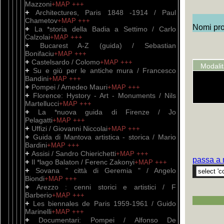
Mazzoni
+MAP
+++
+
Architectures, Paris 1848 -1914 / Paul
Chametov
+MAP
+++
Nomi prop
+
La *storia della Badia a Settimo / Carlo
Calzolai
+MAP
+++
+
Bucarest A-Z (guida) / Sebastian
Bonifaciu
+MAP
+++
+
Castelsardo / Colomo
+MAP
+++
Modali
+
Su e giù per le antiche mura / Francesco
Bandini
+MAP
+++
+
Pompei / Amedeo Mauri
+MAP
+++
+
Florence: Hystory - Art - Monuments / Nils
Martellucci
+MAP
+++
+
La *nuova guida di Firenze / Jo
Pelagatti
+MAP
+++
+
Uffizi / Giovanni Niccolai
+MAP
+++
+
Guida di Mantova artistica - storica / Mario
Bardini
+MAP
+++
+
Assisi / Sandro Chierichetti
+MAP
+++
passa a 
+
Il *lago Balaton / Ferenc Zakonyi
+MAP
+++
+
Sovana " città di Geremia " / Angelo
Biondi
+MAP
+++
+
Arezzo : cenni storici e artistici / F
Barberio
+MAP
+++
+
Les biennales de Paris 1959-1961 / Guido
Marinelli
+MAP
+++
+
Documentari: Pompei / Alfonso De