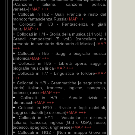
«Canzone italiana, canzone politica,
varietà»]
+MAP
+++
+
Collocati in H/2 - Gialli Francia e resto del
mondo; fantascienza Russia
+MAP
+++
+
Collocati in H/3 - Fantascienza e gialli
Italia
+MAP
+++
+
Collocati in H/4 - Storia della musica (14 vol.), I
Grandi compositori (5 vol.) [cancellato ma
presente in inventario dizionario di Musica]
+MAP
+++
+
Collocati in H/5 - Saggi e biografie musica
sinfonica
+MAP
+++
+
Collocati in H/6 - Libretti opera, saggi e
biografie musica lirica
+MAP
+++
+
Collocati in H/7 - Linguistica e folklore
+MAP
+++
+
Collocati in H/8 - Grammatiche [e saggistica e
storia] italiano, francese, inglese, spagnolo,
tedesco, russo
+MAP
+++
+
Collocati in H/9 - Annate riviste e
almanacchi
+MAP
+++
+
Collocati in H/10 - Riviste e fogli dialettali,
saggi sui dialetti [e dizionari]
+MAP
+++
+
Collocati in H/11 - Vocabolari e dizionari
italiano, francese, inglese (G.B e USA), russo,
tedesco, spagnolo, ungherese)
+MAP
+++
+
Collocati in H/12 - [Non in mappa Giovanni