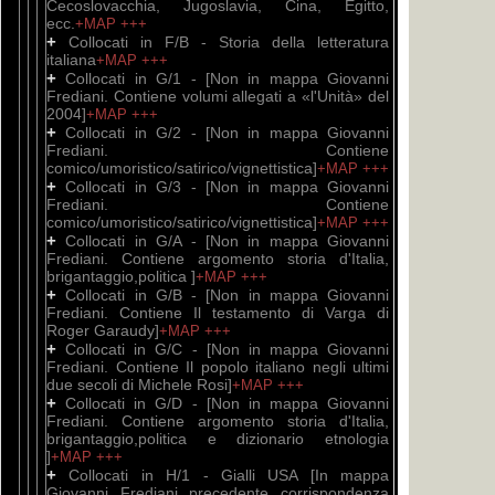
Cecoslovacchia, Jugoslavia, Cina, Egitto,
ecc.
+MAP
+++
+
Collocati in F/B - Storia della letteratura
italiana
+MAP
+++
+
Collocati in G/1 - [Non in mappa Giovanni
Frediani. Contiene volumi allegati a «l'Unità» del
2004]
+MAP
+++
+
Collocati in G/2 - [Non in mappa Giovanni
Frediani. Contiene
comico/umoristico/satirico/vignettistica]
+MAP
+++
+
Collocati in G/3 - [Non in mappa Giovanni
Frediani. Contiene
comico/umoristico/satirico/vignettistica]
+MAP
+++
+
Collocati in G/A - [Non in mappa Giovanni
Frediani. Contiene argomento storia d'Italia,
brigantaggio,politica ]
+MAP
+++
+
Collocati in G/B - [Non in mappa Giovanni
Frediani. Contiene Il testamento di Varga di
Roger Garaudy]
+MAP
+++
+
Collocati in G/C - [Non in mappa Giovanni
Frediani. Contiene Il popolo italiano negli ultimi
due secoli di Michele Rosi]
+MAP
+++
+
Collocati in G/D - [Non in mappa Giovanni
Frediani. Contiene argomento storia d'Italia,
brigantaggio,politica e dizionario etnologia
]
+MAP
+++
+
Collocati in H/1 - Gialli USA [In mappa
Giovanni Frediani precedente corrispondenza