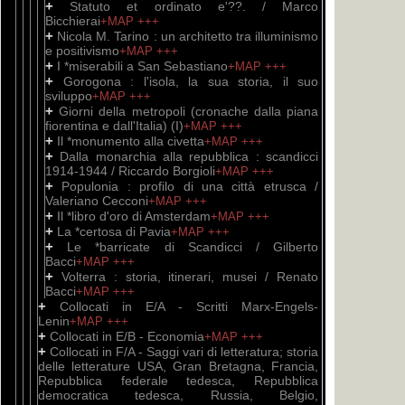
+
Statuto et ordinato e'??. / Marco
Bicchierai
+MAP
+++
+
Nicola M. Tarino : un architetto tra illuminismo
e positivismo
+MAP
+++
+
I *miserabili a San Sebastiano
+MAP
+++
+
Gorogona : l'isola, la sua storia, il suo
sviluppo
+MAP
+++
+
Giorni della metropoli (cronache dalla piana
fiorentina e dall'Italia) (I)
+MAP
+++
+
Il *monumento alla civetta
+MAP
+++
+
Dalla monarchia alla repubblica : scandicci
1914-1944 / Riccardo Borgioli
+MAP
+++
+
Populonia : profilo di una città etrusca /
Valeriano Cecconi
+MAP
+++
+
Il *libro d'oro di Amsterdam
+MAP
+++
+
La *certosa di Pavia
+MAP
+++
+
Le *barricate di Scandicci / Gilberto
Bacci
+MAP
+++
+
Volterra : storia, itinerari, musei / Renato
Bacci
+MAP
+++
+
Collocati in E/A - Scritti Marx-Engels-
Lenin
+MAP
+++
+
Collocati in E/B - Economia
+MAP
+++
+
Collocati in F/A - Saggi vari di letteratura; storia
delle letterature USA, Gran Bretagna, Francia,
Repubblica federale tedesca, Repubblica
democratica tedesca, Russia, Belgio,