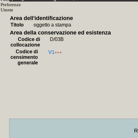
+
I *pittori
+
Guida all'
+
La *collez
+
Jan Pedro
Area dell'identificazione
+
Annuario g
Titolo
oggetto a stampa
+
Manuel H
+
Palazzo Pi
Area della conservazione ed esistenza
+
Picasso: l
Codice di
D/03B
+
Rufino T
collocazione
+
Picasso
+
+
Farulli. P
Codice di
V1
+++
+
Artisti te
censimento
+
Pittura ru
generale
+
André Ma
+
Retrospett
+
Chagall e 
+
Mostre d'
+
Marcello G
+
In Toscana
+
Bicentenaa
+
Pittori in
+
Cezanne, fa
+
Picasso 19
+
L' *erotis
+
Il *trionf
+
Collocati 
Madrid, Chic
R
+
Collocati i