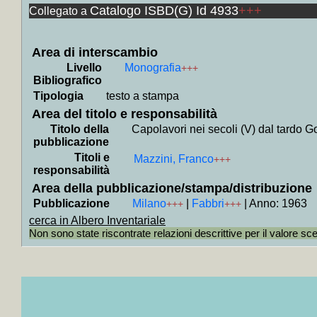
+
Collocati i
Catalogo ISBD(G) Id 4933
+++
Collegato a
+
Collocati i
tedesca, Russ
+
Collocati in
+
Collocati i
Area di interscambio
+
Collocati i
Livello
Monografia
+++
+
Collocati i
Bibliografico
+
Collocati i
+
Collocati i
Tipologia
testo a stampa
+
Collocati i
Area del titolo e responsabilità
+
Collocati i
+
Collocati i
Titolo della
Capolavori nei secoli (V) dal tardo G
+
Collocati i
pubblicazione
+
Collocati in
Titoli e
Mazzini, Franco
+++
+
Collocati i
responsabilità
+
Collocati i
+
Collocati in
Area della pubblicazione/stampa/distribuzione
+
Collocati in
Pubblicazione
Milano
|
Fabbri
|
Anno: 1963
+++
+++
+
Collocati i
+
Collocati i
cerca in Albero Inventariale
+
Collocati in 
Non sono state riscontrate relazioni descrittive per il valore sc
+
Collocati i
+
Collocati i
+
Collocati i
+
Collocati in
+
Collocati 
+
Collocati i
+
Collocati i