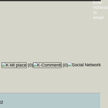
++
AP
+++
(0)
(0)
Francesca Cagianelli
+MAP
+++
erù precolombiano, Arezzo, Parigi, Torcello, Mosca, Viani, Lomellini,
aestum, Budapest, Silvestro Lega, Cuneo, Roma, New York
+MAP
+++
32