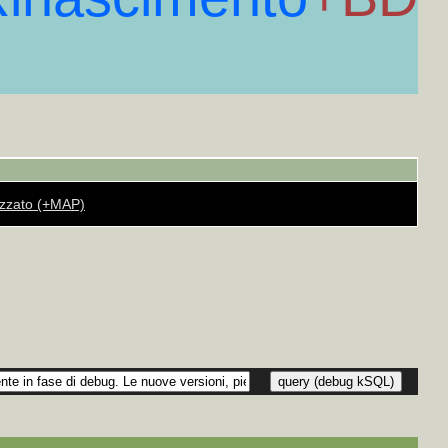
MAP
+++
MAP
+++
MAP
+++
P
+++
o politico e folklorico e canzone italiana]
+MAP
+++
ca]
+MAP
+++
i]
+MAP
+++
zione comunale, ed altri organi amministrativi]
+MAP
+++
]
+MAP
+++
 commerciale, computisteria, aritmetica]
+MAP
+++
AP
+++
++
gomenti economici e municipalizzazione]
+MAP
+++
rizzato (+MAP)
onomia e dietologia]
+MAP
+++
 Sbraci, catalogati con analogo sistema in collaborazione di Giovanni