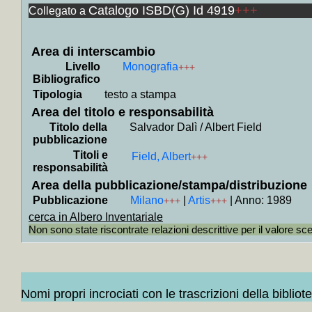
Catalogo ISBD(G) Id 4919
+++
Collegato a
+
Capol
Alberto
+
Cap
Area di interscambio
Livello
Monografia
+++
Rinasci
Bibliografico
+
Cap
Tipologia
testo a stampa
Manieri
Area del titolo e responsabilità
+
Capol
Titolo della
Salvador Dalì / Albert Field
pubblicazione
(a cura
Titoli e
Field, Albert
+++
+
Capo
responsabilità
Causa (
Area della pubblicazione/stampa/distribuzione
Pubblicazione
Milano
|
Artis
|
Anno: 1989
+
Capol
+++
+++
cerca in Albero Inventariale
cura di
Non sono state riscontrate relazioni descrittive per il valore sc
+
Capo
Medioe
+
I *p
Nomi propri incrociati con le trascrizioni della bibliot
(sir)
+M