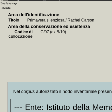
+
Delitt
+
Anti-
Area dell'identificazione
+
Cose 
Titolo
Primavera silenziosa / Rachel Carson
+
A.I.D
Area della conservazione ed esistenza
+
Una s
Codice di
C/07 (ex B/10)
+
I *mie
collocazione
+
I *mie
+
Enci
+++
+
Gli 
Lorenz
+
Il 
sociale
+
Il *g
Nel
corpus
autorizzato il nodo inventariale presen
+
La *s
+++
--- Ente: Istituto della Me
+
La *t