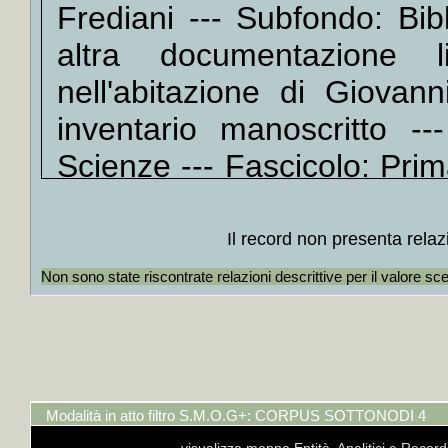
Frediani --- Subfondo: Bib
oceani)
+
La *
altra documentazione li
Adrian
nell'abitazione di Giovan
+
La *c
inventario manoscritto --
+
Lavoi
+
Lo *s
Scienze --- Fascicolo: Pri
+
Affas
--- Unità Documentaria: og
+
Un
Catalogo ISBD(G)
Primaver
Radice
Il record non presenta relaz
+
Inter
Non sono state riscontrate relazioni descrittive per il valore sc
+
Afori
+
Come 
Sherwi
+
Le *m
+
Psi
Modalità in atto filtro S.M.O.G+: CORPUS SOTTONODI 4
Freud