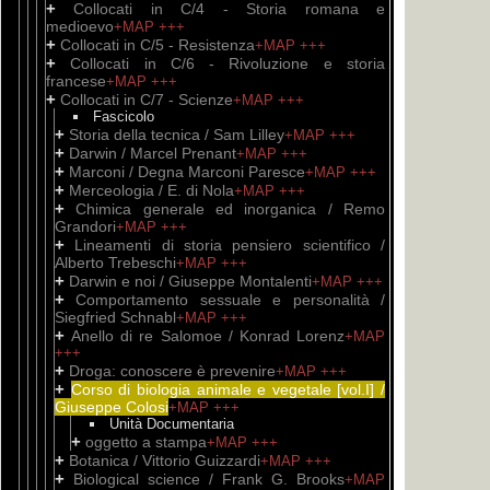
+
Collocati in C/4 - Storia romana e
medioevo
+MAP
+++
+
Collocati in C/5 - Resistenza
+MAP
+++
+
Collocati in C/6 - Rivoluzione e storia
francese
+MAP
+++
+
Collocati in C/7 - Scienze
+MAP
+++
Fascicolo
+
Storia della tecnica / Sam Lilley
+MAP
+++
+
Darwin / Marcel Prenant
+MAP
+++
+
Marconi / Degna Marconi Paresce
+MAP
+++
+
Merceologia / E. di Nola
+MAP
+++
+
Chimica generale ed inorganica / Remo
Grandori
+MAP
+++
+
Lineamenti di storia pensiero scientifico /
Alberto Trebeschi
+MAP
+++
+
Darwin e noi / Giuseppe Montalenti
+MAP
+++
+
Comportamento sessuale e personalità /
Siegfried Schnabl
+MAP
+++
+
Anello di re Salomoe / Konrad Lorenz
+MAP
+++
+
Droga: conoscere è prevenire
+MAP
+++
+
Corso di biologia animale e vegetale [vol.I] /
Giuseppe Colosi
+MAP
+++
Unità Documentaria
+
oggetto a stampa
+MAP
+++
+
Botanica / Vittorio Guizzardi
+MAP
+++
+
Biological science / Frank G. Brooks
+MAP