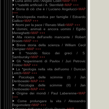
+
Luna anno uno / Angelo Coen
+MAP
+++
+
I *satelliti artificiali / A. Sternfeld
+MAP
+++
+
Storia di ciò che è / Luciano Angelucci
+MAP
+++
+
Enciclopedia medica per famiglie / Edoardo
Gallico
+MAP
+++
+
Atomi per la pace / Renato Mieli
+MAP
+++
+
Uomini, animali e ancora uomini / Egidio
Meneghetti
+MAP
+++
+
Alla ricerca dell'anello mancante / Robert
Broom
+MAP
+++
+
Breve storia della scienza / William Cecil
Dampier
+MAP
+++
+
Il *mondo fisico dei greci / S.
Sambursky
+MAP
+++
+
Gli *esperimenti di Pavlov / Juri Petrovic
Frolov
+MAP
+++
+
La *geologia nella vita dell'uomo / Duncan
Leitch
+MAP
+++
+
Psicologia delle scimmie (I) / Jan
Denbowski
+MAP
+++
+
Psicologia delle scimmie (II) / Jan
Denbowski
+MAP
+++
+
Origine dei mondi / Paul Laberenne
+MAP
+++
+
Come prolungare la vita / Alessandro
Bogomoletz
+MAP
+++
+