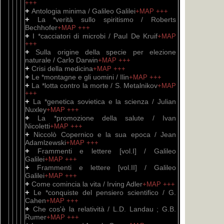
+++
+
Antologia minima / Galileo Galilei
+MAP
+++
+
La *verità sullo spiritismo / Roberts
Bechhofer
+MAP
+++
+
I *cacciatori di microbi / Paul De Kruif
+MAP
+++
+
Sulla origine della specie per elezione
naturale / Carlo Darwin
+MAP
+++
+
Crisi della medicina
+MAP
+++
+
Le *montagne e gli uomini / Ilin
+MAP
+++
+
La *lotta contro la morte / S. Metalnikov
+MAP
+++
+
La *genetica sovietica e la scienza / Julian
Nuxley
+MAP
+++
+
La *promozione della salute / Ivan
Nicoletti
+MAP
+++
+
Niccolò Copernico e la sua epoca / Jean
Adamlzewski
+MAP
+++
+
Frammenti e lettere [vol.I] / Galileo
Galilei
+MAP
+++
+
Frammenti e lettere [vol.II] / Galileo
Galilei
+MAP
+++
+
Come comincia la vita / Irving Adler
+MAP
+++
+
Le *conquiste del pensiero scientifico / G.
Cahen
+MAP
+++
+
Che cos'è la relatività / L.D. Landau ; G.B.
Rumer
+MAP
+++