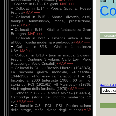
Nomi pr
+
Collocati in B/13 - Religioni
+MAP
+++
Co
+
Collocati in B/14 - Poesia Spagna; Poesia
Francia
+MAP
+++
+
Collocati in B/15 - Aborto, divorzio, diritti,
famiglia, femminismo, moda, prostituzione,
sesso
+MAP
+++
+
Collocati in B/16 - Gialli e fantascienza Gran
Bretagna
+MAP
+++
Modali
+
Collocati in B/17 - Filosofia antica e fino
all'800; filosofia moderna e pedagogia
+MAP
+++
+
Collocati in B/18 - Gialli e fantascienza
USA
+MAP
+++
+
Collocati in B/19 - [non in mappa Giovanni
Frediani. Contiene 3 volumi: Carlo Levi, Piero
Ravasenga, Vezio Crisafulli]
+MAP
+++
+
Collocati in C/1 - «Brescia Libera» (1943/45),
La seconda guerra mondiale, «Rinascita»
1944/1962, «Pioniere» (almanacco n.1 e 2),
Incontro al 2000 (interviste 1986), 60 anni di
storia del PCI (1921/61), «Il Manifesto» (1976),
passa a 
Via il regime della forchetta (1976)
+MAP
+++
+
Collocati in C/2 - «La stella alpina» (1944/45),
Cambridge (storia del mondo moderno) 12
vol.
+MAP
+++
+
Collocati in C/3 - PCI e PSI - Politica italiana
della strage, mafia, rivolta degli studenti
+MAP
+++