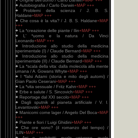
Origine dell'uomo / Carlo Darwin
+MAP
+++
+
Autobiografia / Carlo Darwin
+MAP
+++
+
Problemi della scienza / J. B. S.
Haldane
+MAP
+++
+
Che cosa è la vita? / J. B. S. Haldane
+MAP
+++
+
La *creazione delle piante / Ilin
+MAP
+++
+
L' *uomo e la natura / Da Vinci
Leonardo
+MAP
+++
+
Introduzione allo studio della medicina
sperimentale (I) / Claude Bernard
+MAP
+++
+
Introduzione allo studio della medicina
sperimentale (II) / Claude Bernard
+MAP
+++
+
La *scala della vita: dalla molecola alla mente
umana / A. Gowans Whyte
+MAP
+++
+
I *falsi Adami (storia e mito degli automi) /
Gian Paolo Ceserani
+MAP
+++
+
La *vita sessuale / Fritz Kahn
+MAP
+++
+
Erbe e salute / S. Sincovich
+MAP
+++
+
Reportage dal XXI secolo
+MAP
+++
+
Dagli sputnik al pianeta artificiale / V. I.
Levantovski
+MAP
+++
+
Manicomi come lager / Angelo Del Boca
+MAP
+++
+
Piante e fiori / Luigi Ghidini
+MAP
+++
+
Che ore sono? (il romanzo del tempo) /
ILIN
+MAP
+++
+
Api o architetti: quale universo, quale