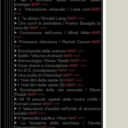
ecologia
+MAP
+++
+
L' *educazione sessuale / Luisa Levi
+MAP
+++
+
L' *io diviso / Ronald Laing
+MAP
+++
+
Che cos'è la psichiatria / Franco Basaglia (a
cura di)
+MAP
+++
+
Conoscenza dell'uomo / Alfred Alder
+MAP
+++
+
Primavera silenziosa / Rachel Carson
+MAP
+++
+
Enciclopedia delle scienze
+MAP
+++
+
Delitti / Vittorino Andreoli
+MAP
+++
+
Anti-ecologia / Ettore Tibaldi
+MAP
+++
+
Cose strane e meravigliose
+MAP
+++
+
A.I.D.S. (vocabolario)
+MAP
+++
+
Una svolta di Chernobyl
+MAP
+++
+
I *miei libri della salute (I)
+MAP
+++
+
I *miei libri della salute (II)
+MAP
+++
+
Enciclopedia della vita sessuale / Ettore
Tibaldi
+MAP
+++
+
Gli *8 peccati capitali della nostra civiltà /
Konrad Lorenz
+MAP
+++
+
Il *laboratorio d'analisi nell'unità di sicurezza
sociale
+MAP
+++
+
Il *genocidio pacifico / Rius
+MAP
+++
+
La *scoperta della vecchiaia / Claude
Olievenstein
+MAP
+++