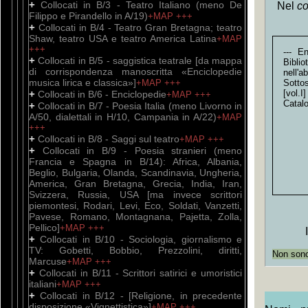
+
Collocati in B/3 - Teatro Italiano (meno De
Nel
co
Filippo e Pirandello in A/19)
+MAP
+++
+
Collocati in B/4 - Teatro Gran Bretagna; teatro
Shaw, teatro USA e teatro America Latina
+MAP
+++
--- E
+
Collocati in B/5 - saggistica teatrale [da mappa
Bibli
di corrispondenza manoscritta «Enciclopedie
nell'
musica lirica e classica»]
+MAP
+++
Sottos
+
[vol.I
Collocati in B/6 - Enciclopedie
+MAP
+++
Catal
+
Collocati in B/7 - Poesia Italia (meno Livorno in
A/50, dialettali in H/10, Campania in A/22)
+MAP
+++
+
Collocati in B/8 - Saggi sul teatro
+MAP
+++
+
Collocati in B/9 - Poesia stranieri (meno
Francia e Spagna in B/14): Africa, Albania,
Beglio, Bulgaria, Olanda, Scandinavia, Ungheria,
America, Gran Bretagna, Grecia, India, Iran,
Svizzera, Russia, USA [ma invece scrittori
piemontesi, Rodari, Levi, Eco, Soldati, Vanzetti,
Pavese, Romano, Montagnana, Pajetta, Zolla,
Pellico]
+MAP
+++
+
Collocati in B/10 - Sociologia, giornalismo e
TV: Gobetti, Bobbio, Prezzolini, diritti,
Non sono 
Marcuse
+MAP
+++
+
Collocati in B/11 - Scrittori satirici e umoristici
italiani
+MAP
+++
+
Collocati in B/12 - [Religione, in precedente
disposizione «Vignettistica»]
+MAP
+++