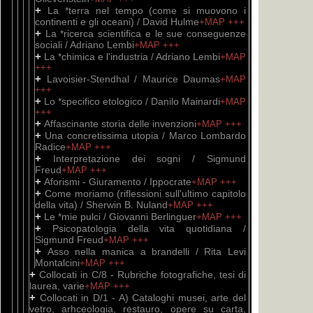
+
La *terra nel tempo (come si muovono i
continenti e gli oceani) / David Hulme
+MAP
+++
+
La *ricerca scientifica e le sue conseguenze
sociali / Adriano Lembi
+MAP
+++
+
La *chimica e l'industria / Adriano Lembi
+MAP
+++
+
Lavoisier-Stendhal / Maurice Daumas
+MAP
+++
+
Lo *specifico etologico / Danilo Mainardi
+MAP
+++
+
Affascinante storia delle invenzioni
+MAP
+++
+
Una concretissima utopia / Marco Lombardo
Radice
+MAP
+++
+
Interpretazione dei sogni / Sigmund
Freud
+MAP
+++
+
Aforismi - Giuramento / Ippocrate
+MAP
+++
+
Come moriamo (riflessioni sull'ultimo capitolo
della vita) / Sherwin B. Nuland
+MAP
+++
+
Le *mie pulci / Giovanni Berlinguer
+MAP
+++
+
Psicopatologia della vita quotidiana /
Sigmund Freud
+MAP
+++
+
Asso nella manica a brandelli / Rita Levi
Montalcini
+MAP
+++
+
Collocati in C/8 - Rubriche fotografiche, tesi di
laurea, varie
+MAP
+++
+
Collocati in D/1 - A) Cataloghi musei, arte del
vetro, arhceologia, restauro, opere su carta,