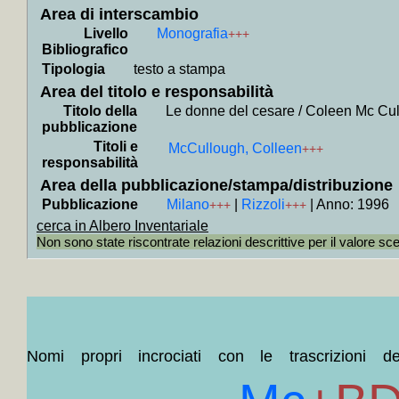
Area di interscambio
+
Collo
Livello
Monografia
+++
Napoli,
Bibliografico
Parigi, 
Tipologia
testo a stampa
Pompei
Area del titolo e responsabilità
Titolo della
Le donne del cesare / Coleen Mc Cu
Jugosla
pubblicazione
Roma, 
Titoli e
McCullough, Colleen
+++
+
Colloc
responsabilità
Area della pubblicazione/stampa/distribuzione
+
Colloc
Pubblicazione
Milano
|
Rizzoli
|
Anno: 1996
+++
+++
+
Collo
cerca in Albero Inventariale
lettera
Non sono state riscontrate relazioni descrittive per il valore sc
federa
Russia,
ecc.
+M
+
Colloca
+
Collo
Nomi propri incrociati con le trascrizioni de
Contiene