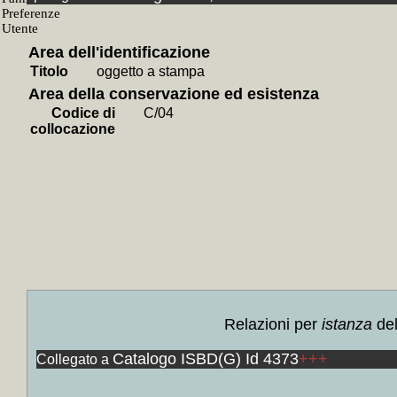
Pani
+
+
Colloc
Area dell'identificazione
+
Colloc
Titolo
oggetto a stampa
+
Colloc
Area della conservazione ed esistenza
+
Collo
Codice di
C/04
varie
+
collocazione
+
Collo
arhceol
saggi, b
Pantin,
Scandicc
+
Colloc
catalogh
biografi
Relazioni per
istanza
del
saggi e b
Catalogo ISBD(G) Id 4373
+++
Collegato a
+
Colloc
dell'arte