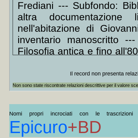
Frediani --- Subfondo: Bib
+
Fond
Kant
+
altra documentazione li
+
La *f
nell'abitazione di Giovan
+++
inventario manoscritto ---
+
La *
Masi
+
Filosofia antica e fino all
+
Il *fi
--- Fascicolo: Opere, framm
+
L' *e
/ Epicuro --- Unità Docume
+
Feno
Il record non presenta relaz
Federi
Catalogo ISBD(G)
Opere,
Non sono state riscontrate relazioni descrittive per il valore sc
+
Feno
sua vita / Epicuro
+++
Federi
+
Encic
Nomi propri incrociati con le trascrizioni 
Guglie
Epicuro
+BD
+
Encic
/ Giorg