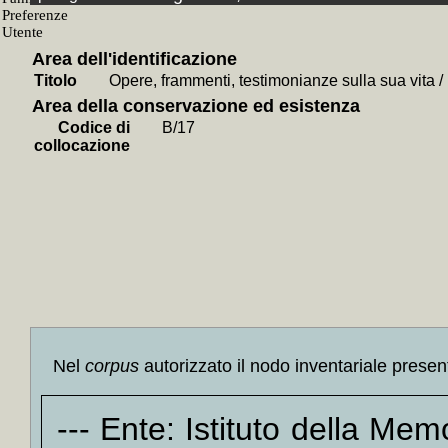
+
L' *e
+
Antolo
Area dell'identificazione
+
Dello
Titolo
Opere, frammenti, testimonianze sulla sua vita /
+
La *
Area della conservazione ed esistenza
Valenti
Codice di
B/17
+
Stor
collocazione
Russel
+
Stori
Tommas
+
St
Rinasc
+
Stori
oggi] /
+
Giord
Nel
corpus
autorizzato il nodo inventariale presen
+
L' *a
+
Le *m
--- Ente: Istituto della Me
+
La *g