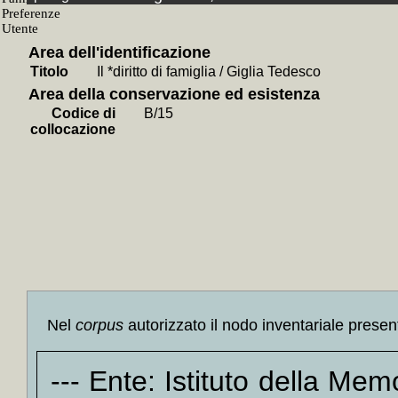
Odifred
+
La *m
Area dell'identificazione
+
Un s
Titolo
Il *diritto di famiglia / Giglia Tedesco
Ghisi
+
Area della conservazione ed esistenza
+
Gui
Codice di
B/15
Shaw
+
collocazione
+
La 
Wilson
+
Tecni
Dickin
+
Inchi
+
Il *s
+
Ugual
+
Un qu
Nel
corpus
autorizzato il nodo inventariale presen
+
Il *c
Ghisi
+
--- Ente: Istituto della Me
+
Ho sa