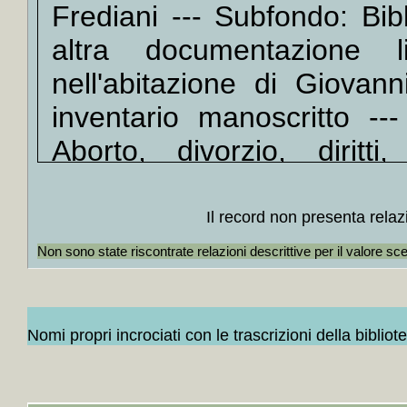
Frediani --- Subfondo: Bib
+
Amore
+
Donn
altra documentazione li
Berard
nell'abitazione di Giovan
+
Lett
inventario manoscritto ---
Merlin
+
Donne
Aborto, divorzio, diritt
+++
prostituzione, sesso --- Fa
+
La *d
Giglia Tedesco --- Unità D
Lungo
Il record non presenta relaz
+
La *
Catalogo ISBD(G)
Il diritt
Non sono state riscontrate relazioni descrittive per il valore sc
Ferdin
+
Mille 
Cappon
Nomi propri incrociati con le trascrizioni della bibliot
+++
+
La *d
+
Il *