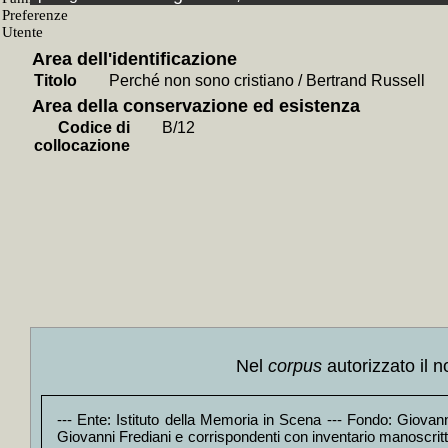
+
Conservar
+
Processo M
+
Processo 
+
Processo a
Area dell'identificazione
+
Il *"Cruci
Titolo
Perché non sono cristiano / Bertrand Russell
+
Vita di G
+
Vangeli ap
Area della conservazione ed esistenza
+
Merda / G
Codice di
B/12
+
Della dign
collocazione
+
Via col ve
+
Tommaso C
+
Giovanni p
+
Collocati in
+
Collocati i
+
Collocati i
+
Collocati i
+
Collocati i
+
Collocati i
+
Collocati i
+
Collocati 
(interviste 1
+
Collocati i
+
Collocati in
Nel
corpus
autorizzato il n
+
Collocati i
+
Collocati i
+
Collocati i
--- Ente: Istituto della Memoria in Scena --- Fondo: Giovanni
+
Collocati i
Giovanni Frediani e corrispondenti con inventario manoscritto
+
Collocati in