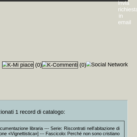
(0)
(0)
ne, sesso
+MAP
+++
AP
+++
 Piero Ravasenga, Vezio Crisafulli]
+MAP
+++
ascita» 1944/1962, «Pioniere» (almanacco n.1 e 2), Incontro al 2000
egime della forchetta (1976)
+MAP
+++
rno) 12 vol.
+MAP
+++
ti
+MAP
+++
ionati 1 record di catalogo:
umentazione libraria --- Serie: Riscontrati nell'abitazione di
ione «Vignettistica»] --- Fascicolo: Perché non sono cristiano