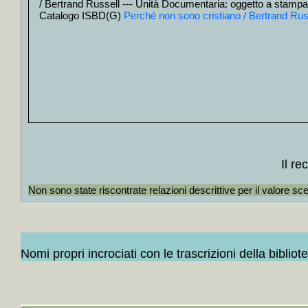
/ Bertrand Russell --- Unità Documentaria: oggetto a stampa
+
Collocati i
Tredici, Artis
Catalogo ISBD(G)
Perché non sono cristiano / Bertrand Rus
+
Collocati i
cataloghi most
+
Collocati in
+
Collocati 
Madrid, Chic
+
Collocati i
+
Collocati i
+
Collocati i
tedesca, Russ
+
Collocati in
+
Collocati i
+
Collocati i
+
Collocati i
Il r
+
Collocati i
+
Collocati i
Non sono state riscontrate relazioni descrittive per il valore sc
+
Collocati i
+
Collocati i
+
Collocati i
+
Collocati i
+
Collocati in
+
Collocati i
Nomi propri incrociati con le trascrizioni della bibliot
+
Collocati i
+
Collocati in
+
Collocati in
+
Collocati i
+
Collocati i