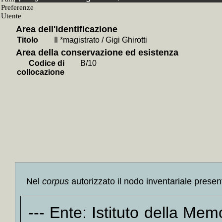
Valenti
+
Diar
Area dell'identificazione
Calama
Titolo
Il *magistrato / Gigi Ghirotti
+
Man
Area della conservazione ed esistenza
Riva
+
Codice di
B/10
+
L' *u
collocazione
+
Socio
+
Dei d
+
Occhi
+
La *p
+
Il *n
+
Il *t
+
Il *n
+
Un pa
Nel
corpus
autorizzato il nodo inventariale presen
+
Sa
Romag
--- Ente: Istituto della Me
+
La 