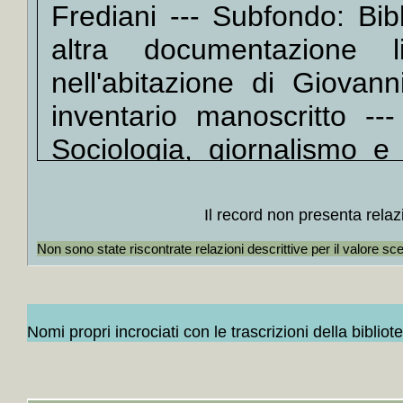
Frediani --- Subfondo: Bib
Medve
+
Breve 
altra documentazione li
+
La *p
nell'abitazione di Giovan
+
Lib
inventario manoscritto ---
Calves
+
Viagg
Sociologia, giornalismo e 
+
Mi co
diritti, Marcuse --- Fascicol
+
Il *m
Unità Documentaria: ogget
+++
Il record non presenta relaz
+
Salvi
Catalogo ISBD(G)
Il magist
Non sono state riscontrate relazioni descrittive per il valore sc
+
La *v
+
Mobbi
+
L' *u
Nomi propri incrociati con le trascrizioni della bibliot
+
La *le
+
Europ
+
Elogi