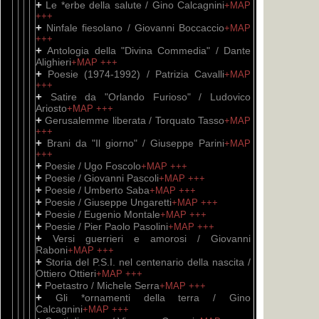
+
Le *erbe della salute / Gino Calcagnini
+MAP
+++
+
Ninfale fiesolano / Giovanni Boccaccio
+MAP
+++
+
Antologia della "Divina Commedia" / Dante
Alighieri
+MAP
+++
+
Poesie (1974-1992) / Patrizia Cavalli
+MAP
+++
+
Satire da "Orlando Furioso" / Ludovico
Ariosto
+MAP
+++
+
Gerusalemme liberata / Torquato Tasso
+MAP
+++
+
Brani da "Il giorno" / Giuseppe Parini
+MAP
+++
+
Poesie / Ugo Foscolo
+MAP
+++
+
Poesie / Giovanni Pascoli
+MAP
+++
+
Poesie / Umberto Saba
+MAP
+++
+
Poesie / Giuseppe Ungaretti
+MAP
+++
+
Poesie / Eugenio Montale
+MAP
+++
+
Poesie / Pier Paolo Pasolini
+MAP
+++
+
Versi guerrieri e amorosi / Giovanni
Raboni
+MAP
+++
+
Storia del P.S.I. nel centenario della nascita /
Ottiero Ottieri
+MAP
+++
+
Poetastro / Michele Serra
+MAP
+++
+
Gli *ornamenti della terra / Gino
Calcagnini
+MAP
+++