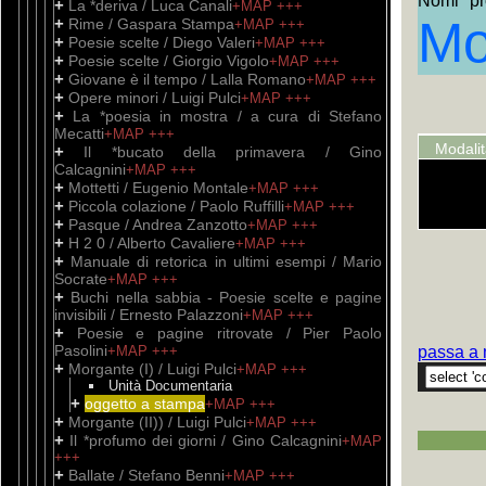
Nomi pro
+
La *deriva / Luca Canali
+MAP
+++
Mo
+
Rime / Gaspara Stampa
+MAP
+++
+
Poesie scelte / Diego Valeri
+MAP
+++
+
Poesie scelte / Giorgio Vigolo
+MAP
+++
+
Giovane è il tempo / Lalla Romano
+MAP
+++
+
Opere minori / Luigi Pulci
+MAP
+++
+
La *poesia in mostra / a cura di Stefano
Mecatti
+MAP
+++
Modali
+
Il *bucato della primavera / Gino
Calcagnini
+MAP
+++
+
Mottetti / Eugenio Montale
+MAP
+++
+
Piccola colazione / Paolo Ruffilli
+MAP
+++
+
Pasque / Andrea Zanzotto
+MAP
+++
+
H 2 0 / Alberto Cavaliere
+MAP
+++
+
Manuale di retorica in ultimi esempi / Mario
Socrate
+MAP
+++
+
Buchi nella sabbia - Poesie scelte e pagine
invisibili / Ernesto Palazzoni
+MAP
+++
+
Poesie e pagine ritrovate / Pier Paolo
Pasolini
+MAP
+++
passa a 
+
Morgante (I) / Luigi Pulci
+MAP
+++
Unità Documentaria
+
oggetto a stampa
+MAP
+++
+
Morgante (II)) / Luigi Pulci
+MAP
+++
+
Il *profumo dei giorni / Gino Calcagnini
+MAP
+++
+
Ballate / Stefano Benni
+MAP
+++