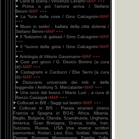
+
Canti di scena / Vincenzo Cerami
+MAP
+++
+
Prima o poi l'amore arriva / Stefano
Benni
+MAP
+++
+
La *luce delle cose / Gino Calcagnini
+MAP
+++
+
Blues in sedici : ballata della città dolente /
Stefano Benni
+MAP
+++
+
Il *balzamo di galaad / Gino Calcagnini
+MAP
+++
+
Il *suono della gioia / Gino Calcagnini
+MAP
+++
+
Antologia di Vittorio Gassmann
+MAP
+++
+
Così per gioco / G. Davico Bonino (a cura
di)
+MAP
+++
+
Castagneto e Carducci / Ebe Serni (a cura
di)
+MAP
+++
+
Dizionario universale dei miti e delle
leggende / Anthony S. Mercatante
+MAP
+++
+
Una voce dal bosco / Mario Luzi ; a cura di
Renzo Cassigoli
+MAP
+++
+
Collocati in B/8 - Saggi sul teatro
+MAP
+++
+
Collocati in B/9 - Poesia stranieri (meno
Francia e Spagna in B/14): Africa, Albania,
Beglio, Bulgaria, Olanda, Scandinavia, Ungheria,
America, Gran Bretagna, Grecia, India, Iran,
Svizzera, Russia, USA [ma invece scrittori
piemontesi, Rodari, Levi, Eco, Soldati, Vanzetti,
Pavese, Romano, Montagnana, Pajetta, Zolla,