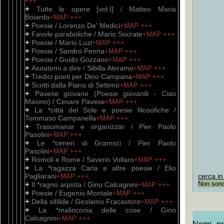
+++
+
Tutte le opere [vol.I] / Matteo Maria
Boiardo
+MAP
+++
+
Poesie / Lorenzo De' Medici
+MAP
+++
+
Favole paraboliche / Mario Socrate
+MAP
+++
+
Poesie / Mario Luzi
+MAP
+++
+
Poesie / Sandro Penna
+MAP
+++
+
Poesie / Guido Gozzano
+MAP
+++
+
Aiutatemi a dire / Sibilla Aleramo
+MAP
+++
+
Tredici poeti per Dino Campana
+MAP
+++
+
Scritti dalla Piana di Settimo
+MAP
+++
+
Pavese giovane (Poesie giovanili - Ciao
Masino) / Cesare Pavese
+MAP
+++
+
La *città del Sole e poesie filosofiche /
Tommaso Campanella
+MAP
+++
+
Trasumanar e organizzar / Pier Paolo
Pasolini
+MAP
+++
+
Le *ceneri di Gramsci / Pier Paolo
Pasolini
+MAP
+++
+
Romoli e Rome / Saverio Vollaro
+MAP
+++
+
La *ragazza Carla e altre poesie / Elio
Pagliarani
cerca in
+MAP
+++
+
Non sono 
Il *ragno arpista / Gino Calcagnini
+MAP
+++
+
Poesie / Eugenio Montale
+MAP
+++
+
Della sifilide / Girolamo Fracastoro
+MAP
+++
+
La *malinconia delle cose / Gino
Calcagnini
+MAP
+++