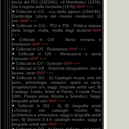
storia del PCI (1921/61), «Il Manifesto» (1976),
Via il regime della forchetta (1976)
+MAP
+++
+
Collocati in C/2 - «La stella alpina» (1944/45),
Cambridge (storia del mondo moderno) 12
vol.
+MAP
+++
+
Collocati in C/3 - PCI e PSI - Politica italiana
della strage, mafia, rivolta degli studenti
+MAP
+++
+
Collocati in C/4 - Storia romana e
medioevo
+MAP
+++
+
Collocati in C/5 - Resistenza
+MAP
+++
+
Collocati in C/6 - Rivoluzione e storia
francese
+MAP
+++
+
Collocati in C/7 - Scienze
+MAP
+++
+
Collocati in C/8 - Rubriche fotografiche, tesi di
laurea, varie
+MAP
+++
+
Collocati in D/1 - A) Cataloghi musei, arte del
vetro, arhceologia, restauro, opere su carta,
progettazione oro, saggi, biografie artisti vari; B)
Catalogo Tredici, Artisti di Pantin, 3 riviste Pozzi
1961, Poesia visiva, Mostre a Scandicci, Saggi,
biografie artisti vari
+MAP
+++
+
Collocati in D/2 - A) 30 biografie artisti
(«l'Unità»), vari cataloghi mostre, libri
architettura e urbanistica, saggi e biografie artisti
vari; B) Elenchi 3-4-5 cataloghi mostre, saggi e
biografie artisti vari
+MAP
+++
+