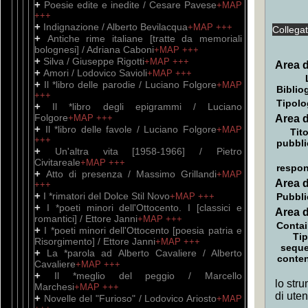
+
Poesie edite e inedite / Cesare Pavese
+MAP
+++
+
Indignazione / Alberto Bevilacqua
+MAP
+++
Collega
+
Antiche rime italiane [tratte da memoriali
bolognesi] / Adriana Caboni
+MAP
+++
+
Silva / Giuseppe Rigotti
+MAP
+++
Area d
+
Amori / Lodovico Savioli
+MAP
+++
+
Il *libro delle parodie / Luciano Folgore
+MAP
Biblio
+++
Tipolo
+
Il *libro degli epigrammi / Luciano
Folgore
+MAP
+++
Area d
+
Il *libro delle favole / Luciano Folgore
+MAP
Tito
+++
pubbli
+
Un'altra vita [1958-1966] / Pietro
Civitareale
+MAP
+++
respon
+
Atto di presenza / Massimo Grillandi
+MAP
Area d
+++
+
I *rimatori del Dolce Stil Novo
+MAP
+++
Pubbli
+
I *poeti minori dell'Ottocento. I [classici e
Area d
romantici] / Ettore Janni
+MAP
+++
Contai
+
I *poeti minori dell'Ottocento [poesia patria e
Tip
Risorgimento] / Ettore Janni
+MAP
+++
sequ
+
La *parola ad Alberto Cavaliere / Alberto
conte
Cavaliere
+MAP
+++
+
Il *meglio del peggio / Marcello
lo stru
Marchesi
+MAP
+++
di ute
+
Novelle del "Furioso" / Lodovico Ariosto
+MAP