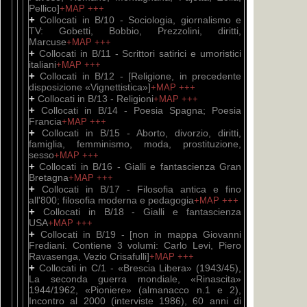
Pellico]
+MAP
+++
+
Collocati in B/10 - Sociologia, giornalismo e
TV: Gobetti, Bobbio, Prezzolini, diritti,
Marcuse
+MAP
+++
+
Collocati in B/11 - Scrittori satirici e umoristici
italiani
+MAP
+++
+
Collocati in B/12 - [Religione, in precedente
disposizione «Vignettistica»]
+MAP
+++
+
Collocati in B/13 - Religioni
+MAP
+++
+
Collocati in B/14 - Poesia Spagna; Poesia
Francia
+MAP
+++
+
Collocati in B/15 - Aborto, divorzio, diritti,
famiglia, femminismo, moda, prostituzione,
sesso
+MAP
+++
+
Collocati in B/16 - Gialli e fantascienza Gran
Bretagna
+MAP
+++
+
Collocati in B/17 - Filosofia antica e fino
all'800; filosofia moderna e pedagogia
+MAP
+++
+
Collocati in B/18 - Gialli e fantascienza
USA
+MAP
+++
+
Collocati in B/19 - [non in mappa Giovanni
Frediani. Contiene 3 volumi: Carlo Levi, Piero
Ravasenga, Vezio Crisafulli]
+MAP
+++
+
Collocati in C/1 - «Brescia Libera» (1943/45),
La seconda guerra mondiale, «Rinascita»
1944/1962, «Pioniere» (almanacco n.1 e 2),
Incontro al 2000 (interviste 1986), 60 anni di