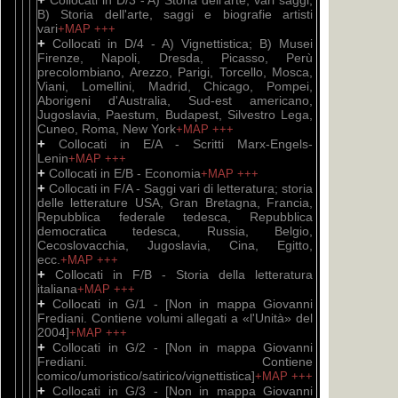
Collocati in D/3 - A) Storia dell'arte, vari saggi;
B) Storia dell'arte, saggi e biografie artisti
vari
+MAP
+++
+
Collocati in D/4 - A) Vignettistica; B) Musei
Firenze, Napoli, Dresda, Picasso, Perù
precolombiano, Arezzo, Parigi, Torcello, Mosca,
Viani, Lomellini, Madrid, Chicago, Pompei,
Aborigeni d'Australia, Sud-est americano,
Jugoslavia, Paestum, Budapest, Silvestro Lega,
Cuneo, Roma, New York
+MAP
+++
+
Collocati in E/A - Scritti Marx-Engels-
Lenin
+MAP
+++
+
Collocati in E/B - Economia
+MAP
+++
+
Collocati in F/A - Saggi vari di letteratura; storia
delle letterature USA, Gran Bretagna, Francia,
Repubblica federale tedesca, Repubblica
democratica tedesca, Russia, Belgio,
Cecoslovacchia, Jugoslavia, Cina, Egitto,
ecc.
+MAP
+++
+
Collocati in F/B - Storia della letteratura
italiana
+MAP
+++
+
Collocati in G/1 - [Non in mappa Giovanni
Frediani. Contiene volumi allegati a «l'Unità» del
2004]
+MAP
+++
+
Collocati in G/2 - [Non in mappa Giovanni
Frediani. Contiene
comico/umoristico/satirico/vignettistica]
+MAP
+++
+
Collocati in G/3 - [Non in mappa Giovanni