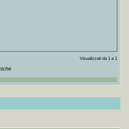
no studio sul Verso libero di Paolo Buzzi
+MAP
+++
Visualizzati da 1 a 1
hiche