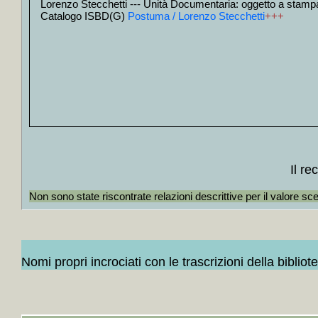
Lorenzo Stecchetti --- Unità Documentaria: oggetto a stamp
+
Selva d'a
+
Poesie par
Catalogo ISBD(G)
Postuma / Lorenzo Stecchetti
+++
+
I *poeti f
+
L' *umanità
+
Canzonette
+
Rime burl
+
I *sonetti 
+
Elettra / 
+
Elegie ro
+
A lume di 
+
La *valle 
+
Se una ma
+
La *terra 
+
Rime e pro
+
Le *odi, i
Il r
+
Orlando F
+
La *gerus
Non sono state riscontrate relazioni descrittive per il valore sc
+
Anabasi: 
+
Poesie / G
+
Tutte le o
+
Poesie sce
+
Vecchie r
+
Poesie / 
Nomi propri incrociati con le trascrizioni della bibliot
+
Poesie / 
+
Liriche /
+
Poesie sc
+
I *canti /
+
Le *opere 