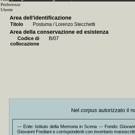
+
Arrotino 
+
Dopo Camp
+
Rime Argia
+
L' *usigno
Area dell'identificazione
+
Cantocirco
Titolo
Postuma / Lorenzo Stecchetti
+
Canzonier
+
Poeti futu
Area della conservazione ed esistenza
+
Gaspara S
Codice di
B/07
+
Distruzio
collocazione
+
Altopiano 
+
La *chita
+
Poesie / 
+
Poesie (1
+
Asso di pi
+
Dettagli /
+
Croce e d
+
Il *vento
+
Seconda 
+
Dibattito 
+
Poesie / G
+
Canti orfic
+
Poesie (1
+
Poesia in 
Nel
corpus
autorizzato il n
+
Pianete / L
+
Antologia
+
Canti dell
--- Ente: Istituto della Memoria in Scena --- Fondo: Giovanni
+
Nostro te
Giovanni Frediani e corrispondenti con inventario manoscritto 
+
Pape sata